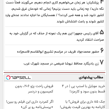
4
پزشکیان: هر زمان می‌خواهیم کاری انجام دهیم، می‌گویند فعلاً دست
نگه دارید/ چه زمانی باید دست بزنیم؟ زمانی که خودمان غرق شدیم،
کشور نابود شد و همه ضرر کردند؟ / همسایگان ما اجازه ندادند عده‌ای وارد
کشور شوند و باعث اغتشاش شوند
5
آقای رئیس جمهور! این هم یک نمونه از حذف که در گزارش خود به
صراحت انتقاد کردید
6
حضور محمدجواد ظریف در مراسم تشییع ابوالقاسم قاسم‌زاده
7
زنِ بادیگارد محافظ نیوشا ضیغمی در مسجد شهرک غرب
مطالب پیشنهادی
خرید موبایل با اسنپ پی | در ۴
فروش راحت پژو ۲۰6، بدون
قسط بدون سود و کارمزد!
کمیسیون و دردسر
جک s5 داری برای فروش؟ با
اگر کمردرد داری این فیلم رو ببین!
کارنامه به بهترین قیمت بفروش!
◗پرسش‌نامه رو پر کن◖