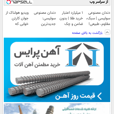
از سراسر وب
دندان مصنوعی
۱ میلیارد اعتبار
دندان مصنوعی
ویدیو هولناک از
سوئیسی | سبک،
خرید طلا | بدون
سوئیسی:
جوان کارتن
مقاوم، طبیعی!
ضامن و چک
جدیدترین
خوابی که
ویزیت
فناوری اروپا،
میلیاردر شد.
بازگشت به بالای صفحه
رایگان+پرداخت
سبک و مقاوم |
آموزش رایگان
اقساطی😍
پرداخت قسطی