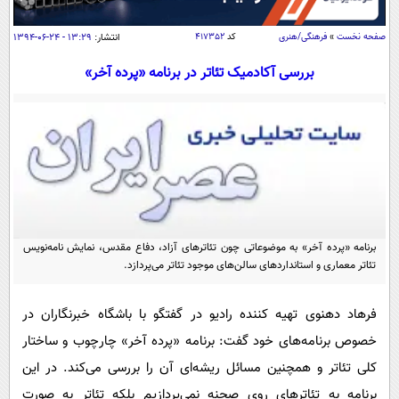
سیاسی
اقتصاد
صفحه نخست
»
فرهنگی/هنری
کد
۴۱۷۳۵۲
انتشار:
۱۳:۲۹ - ۲۴-۰۶-۱۳۹۴
جامعه
اقتصادی
بررسی آکادمیک تئاتر در برنامه «پرده آخر»
ورزشی
اجتماعی
خودرو
بین الملل
حوادث
فرهنگ و هنر
سیاست خارجی
سلامت
علم و دانش
یک برش دانایی
قرآن
فناوری و It
محیط زیست
گوناگون
برنامه «پرده آخر» به موضوعاتی چون تئاترهای آزاد، دفاع مقدس،‌ نمایش نامه‌نویس
علمی
سفر و تفریح
تئاتر معماری و استانداردهای سالن‌های موجود تئاتر می‌پردازد.
فیلم
سرگرمی
اخبار کریپتو
عصر ایران 2
اقتصاد
باشگاه مغز
فرهاد دهنوی تهیه کننده رادیو در گفتگو با باشگاه خبرنگاران در
آموزش زبان
خواندنی ها و دیدنی ها
خصوص برنامه‌های خود گفت: برنامه «پرده آخر» چارچوب و ساختار
ورزش
مجله تصویری سلاح
کلی تئاتر و همچنین مسائل ریشه‌ای آن را بررسی می‌کند. در این
داستان کوتاه
سیاست
برنامه به تئاترهای روی صحنه نمی‌پردازیم بلکه تئاتر به صورت