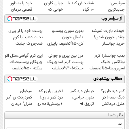
سوئیسی:
شفابخش کبد با
جوان کارتن
خود را به طور
جدیدترین
10 گیاه
خوابی که
قطعی درمان
فناوری اروپا،
موثر(تخفیف تا
میلیاردر شد.
کنید!
از سراسر وب
سبک و مقاوم |
امشب)
آموزش رایگان
◗پرسش‌نامه◖
پرداخت قسطی
خودتم باورت نمیشه
بدون سوزن پوستتو
پوست خود را از پیری
چقدر جوون شدی!
10سال جوون
نجات دهید!با کرم
خرید جوانساز
کن50%تخفیف پاییزی
ضدچروک جلبک
اسپیرولینا با تخفیف
بمب جوانساز! کرم
مرز بین پیری و جوانی
این کرم گیاهی،مثل اتو
ویژه
بوتاکس جلبک
پوستت کرم ضدچروک
چروکای پوستتوصاف
اسپیرولینا50%تخفیف
جلبکه!40%تخفیف
میکنه!50%تخفیف
مطالب پیشنهادی
کمر درد داری؟
درمان درد کمر
آخرین باری که
میخوای
دیگه بسه! در
بدون جراحی،
درد کمر داری!
کمردردت رو "در
منزل درمانش
تزریق ◀
◗پرسش‌نامه رو
منزل" درمان
کن
پرسش‌نامه رو پر
پر کن◖
کنی؟ (◂فیلم +
نظر شما
(◀پرسش‌نامه)
کن ▶
◂پرسش‌نامه)
نام