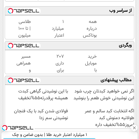
از سراسر وب
همه
۱
طلاسی
درباره
میلیارد
| تا 100
بوتاکس
اعتبار
میلیون
حرف
خرید
وام
وبگردی
میزنن؛ اما
طلا |
آنی
کمتر
بدون
خرید
خرید
207
مسیر
کسی این
ضامن
طلا💰
موبایل
داری
همراهی
راه رو
و چک
ثبت
با
برای
و
میشناسه.
نام
اسنپ
فروش؟
گزارش
مطالب پیشنهادی
کن!
پی | در
با
عملکرد
۴
کارنامه
گروه
اگر نمی خواهید کبدتان چرب شود
با این نوشیدنی گیاهی کبدت
قسط
به
اسنپ
این نوشیدنی خوش طعم را بنوشید
همیشه پرقدرته55%تخفیف
بدون
بهترین
در
سود و
اگه انتخابت کبد سالم و عمر
قیمت
۱۴۰۴
فولادی شدن کبد با یک فنجان
طولانیه دمنوش کبد
کارمزد!
بفروش!
نوشیدنی سم زدا
امروز55%تخفیف داره
۱ میلیارد اعتبار خرید طلا | بدون ضامن و چک