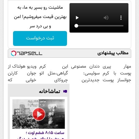
ماشینت رو بسپر به ما، به
بهترین قیمت میفروشیم! امن
و بی درد سر
ثبت درخواست
مطالب پیشنهادی
مهار پیری
دندان مصنوعی
این کرم
ویدیو هولناک از
پوست با کرم
سوئیسی:
گیاهی،مثل اتو
جوان کارتن
جوانساز پوست
جدیدترین
چروکای
خوابی که
آلمانی(تخفیف
فناوری اروپا،
پوستتوصاف
میلیاردر شد.
تماشاخانه
ویژه تا امشب)
سبک و مقاوم |
میکنه!50%تخفیف
آموزش رایگان
پرداخت قسطی
ساعت ۸:۱۵ ششم اوت ؛