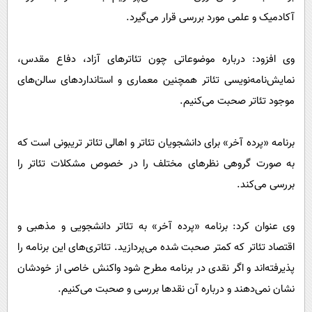
پیامک
سرگرمی
آکادمیک و علمی مورد بررسی قرار می‌‌گیرد.
روانشناسی
فناوری
آشپزی
وی افزود: درباره موضوعاتی چون تئاترهای آزاد، دفاع مقدس،
گوناگون
نمایش‌نامه‌نویسی تئاتر همچنین معماری و استانداردهای سالن‌های
دانلود
حوادث
موجود تئاتر صحبت می‌کنیم.
محیط زیست
سلامت
برنامه «پرده آخر» برای دانشجویان تئاتر و اهالی تئاتر تریبونی است که
فرهنگی
به صورت گروهی نظرهای مختلف را در خصوص مشکلات تئاتر را
بررسی می‌کند.
بین الملل
اجتماعی
وی عنوان کرد: برنامه «پرده آخر» به تئاتر دانشجویی و مذهبی و
حیات وحش
اقتصاد تئاتر که کمتر صحبت شده می‌پردازید. تئاتری‌های این برنامه را
سیاست خارجی
پذیرفته‌اند و اگر نقدی در برنامه مطرح شود واکنش خاصی از خودشان
نشان نمی‌دهند و درباره آن نقدها بررسی و صحبت می‌کنیم.