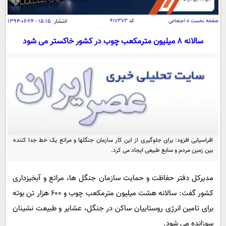
سیاسی
اقتصاد
صفحه نخست
»
اجتماعی
کد
۴۱۷۳۷۳
انتشار:
۱۵:۱۵ - ۲۴-۰۶-۱۳۹۴
جامعه
اقتصادی
سالانه 8 میلیون مترمکعب چوب در کشور خاکستر می شود
ورزشی
اجتماعی
خودرو
بین الملل
حوادث
فرهنگ و هنر
سیاست خارجی
سلامت
علم و دانش
یک برش دانایی
قرآن
فناوری و It
محیط زیست
گوناگون
افراسیابی افزود: برای جلوگیری از این کار سازمان جنگلها و مراتع یک خط جدا کننده
علمی
سفر و تفریح
بین زمین مردم و منابع طبیعی ایجاد می کرد.
فیلم
سرگرمی
اخبار کریپتو
عصر ایران 2
اقتصاد
باشگاه مغز
مدیرکل دفتر حفاظت و حمایت سازمان جنگل ها، مراتع و آبخیزداری
آموزش زبان
خواندنی ها و دیدنی ها
کشور گفت: سالانه هشت میلیون مترمکعب چوب و 600 هزار تن بوته
ورزش
مجله تصویری سلاح
برای تامین انرژی روستاییان ساکن در جنگل، عشایر و طبیعت نشینان
داستان کوتاه
سیاست
سوزانده می شود.