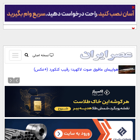
باز
نسخه اصلی
و
صفحه اول
هواپیمای مافوق صوت لاکهید؛ رقیب کنکورد (+عکس)
بسته
تماس با ما
کردن
آرشیو
منو
جستجو
نظرسنجی
آب و هوا
اوقات شرعی
پیوند ها
سواد زندگی