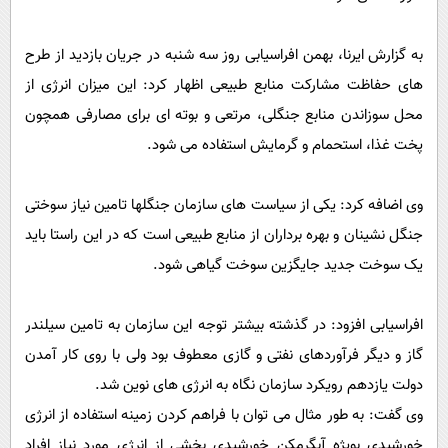
پیامک
سرگرمی
روانشناسی
فناوری
به گزارش ایرنا، بهمن افراسیابی روز سه شنبه در جریان بازدید از طرح
آشپزی
های حفاظت مشارکت منابع طبیعی اظهار کرد: این میزان انرژی از
گوناگون
محل سوزاندن منابع جنگلی، مرتعی و بوته ای برای مصارفی همچون
دانلود
حوادث
پخت غذا، استحمام و گرمایش استفاده می شود.
محیط زیست
سلامت
وی اضافه کرد: یکی از سیاست های سازمان جنگلها تامین نیاز سوختی
فرهنگی
جنگل نشینان و بهره برداران از منابع طبیعی است که در این راستا باید
یک سوخت جدید جایگزین سوخت گیاهی شود.
بین الملل
اجتماعی
افراسیابی افزود: در گذشته بیشتر توجه این سازمان به تامین سیلندر
حیات وحش
گاز و دیگر فرآوردهای نفتی و گازی معطوف بود ولی با روی کار آمدن
سیاست خارجی
دولت یازدهم رویکرد سازمان نگاه به انرژی های نوین شد.
وی گفت: به طور مثال می توان با فراهم کردن زمینه استفاده از انرژی
خورشیدی بویژه آبگرمکن خورشیدی بخشی از انرژی مورد نیاز افراد