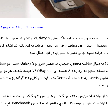
عضویت در کانال تلگرام
/
روبیکا
ری درباره محصول جدید سامسونگ یعنی
Galaxy S
۷ منتشر شده بود اما نتا
محصول را پیش روی مخاطبان قرار می دهد. اما باید به این نکته نیز اشاره کر
ا عرضه نمونه نهایی تغییرات بسیاری در آنها اعمال شود.
۶ به دنبال ساخت محصول جدیدی در همین سری و
Galaxy S
است. دو اسما
سخه مجهز به پردازنده ۸ هسته‌ ای
Exynos
۷۴۲۰ عرضه شدند. هر دو پ
Cortex A
۵۷ با فرکانس کاری ۲.۱ گیگاهرتز و ۴ هسته
سامسونگ تجربه خوبی در استفاده از تراش
با تراشه اکسینوس عرضه کند. نتایج منتشر شده از سوی
Benchmark
بنچمارک