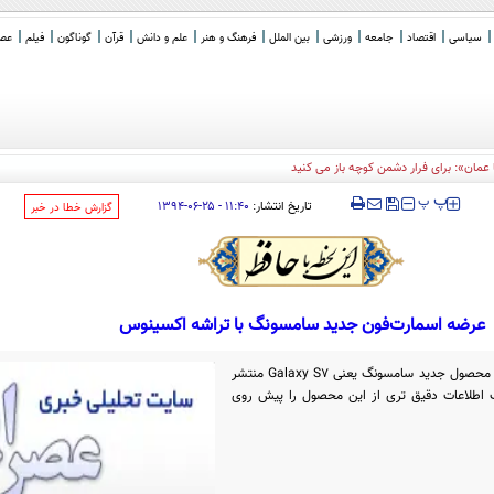
سیاسی
اقتصاد
جامعه
ورزشی
بین الملل
فرهنگ و هنر
علم و دانش
قرآن
گوناگون
فیلم
عصر 
‍‍‍ پ
پ
تاریخ انتشار:
۱۱:۴۰ - ۲۵-۰۶-۱۳۹۴
‌گزارش خطا در خبر
عرضه اسمارت‌فون جدید سامسونگ با تراشه اکسینوس
در روزهای گذشته شایعات بسیاری درباره محصول جدید سامسونگ یعنی Galaxy S۷ منتشر
رک اطلاعات دقیق تری از این محصول را پیش روی