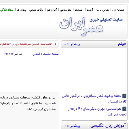
صفحه اول
تماس با ما
آرشیو
جستجو
نظرسنجی
آب و هوا
اوقات شرعی
پیوند ها
سواد زندگی
فیلم
بیشتر »»
کیهان
_
صفحه نخست
»
فناوری
کد خبر
۴۱۷۳۹۲
لحظه برخورد قطار مسافربری با تراکتور حامل
کاه در لهستان
شده بود اما نتایج اعلام شده در بنچما
مخاطبان قرار می دهد.
هواشناسی: تهران دیگر دمای ۴۰ درجه را
تجربه نمی‌کند
آموزش زبان انگلیسی
بیشتر »»