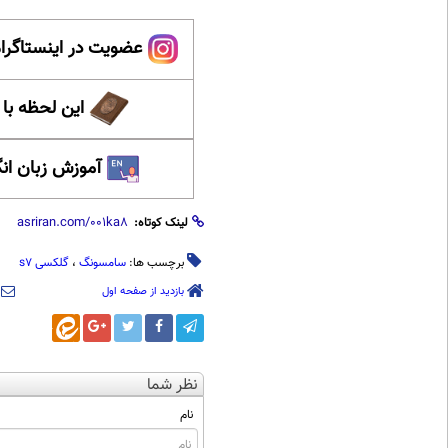
عضویت در اینستاگرام
این لحظه با
آموزش زبان ان
لینک کوتاه:
برچسب ها:
سامسونگ
،
گلکسی s7
بازدید از صفحه اول
نظر شما
نام