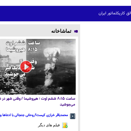
لق کاریکلماتور ایران
تماشاخانه
ساعت ۸:۱۵ ششم اوت ؛ هیروشیما / وقتی شهر در
می‌جوشید
محمدباقر خرازی کیست؟روحانی جنجالی با ادعاها و 
فیلم های دیگر