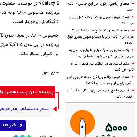
Galaxy S
۷ در دو نسخه متفاوت و همانطور که در جدول های زیر دیده می شود با پروژه های
معمای ریاضی؛ رکورد حل این چالش 10 ثانیه
است
پردازنده اکسینوس ۸۸۹۰ و به کد
e
تست هوش تصویری: کدام کلید قفل را باز
۴ گیگابایتی برخوردار است.
می کند؟
معمای تصویری تک شاخ ها / تشخیص 3
اکسینوس ۸۸۹۰ در نمونه بدون
TE
مورد زیر 10 ثانیه برابر با دقت و هوش بصری فوق
العاده
پردازنده در این مدل ۱.۵ گیگاهرتز بوده و کمی بالاتر از نسخه
یک معمای ریاضی/ خیلی ها برای رسیدن به
این کمپانی منتظر ماند.
جواب دچار چالش می شوند، شما چطور؟
فقط تیزبین ها می توانند این معما را در 10
ثانیه حل کنند!
منبع: مهر
تست هوش چالش برانگیز: نابغه های ریاضی
الگوی پنهان این معما را پیدا کنند!
تیزبین ها مچ این ماهی پنهان کار را بگیرند! /
پربیننده ترین پست همین ی
رکورد 10 ثانیه
سحر دولتشاهی عذرخواهی ک
خبر بعد