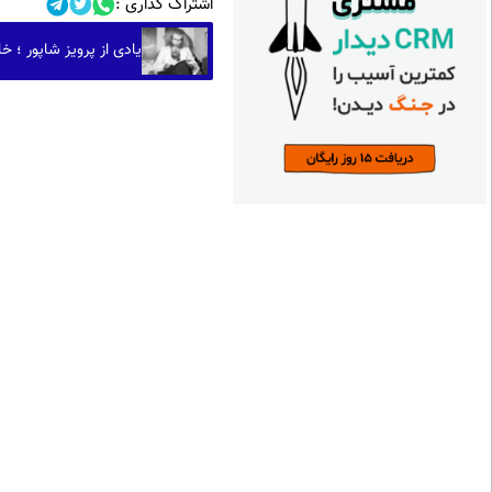
اشتراک گذاری :
یادی از پرویز شاپور ؛ خا