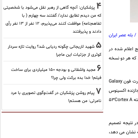
4
پزشکیان‌: آنچه گاهی از رهبر نقل می‌شود با شخصیتی
که من دیدم تطابق ندارد/ گفتند سه چهارم ( با
تفاهم‌نامه) موافقت کنند می‌پذیرم، 12 نفر از 13 نفر رأی
دادند و پذیرفتند
/
بله عصر ایران
5
شهید لاریجانی چگونه ردیابی شد؟ روایت تازه سردار
یج اعلام شده در
کوثری از جزئیات این ماجرا
د که هر دو نسخه
6
مجید واشقانی و بودجه 150 میلیاردی برای ساخت
فیلم! خدا بده برکت ولی چرا؟
رت فون
Galaxy
7
ردازنده اکسینوس
پیام روشن پزشکیان در گفت‌و‌گوی تصویری با مرد
۵۳
Cortex A
نامرئی: من هستم!
ه اکسینوس ۷۴۲۰ بر گلکسی های اس ۶ و گلکسی نوت ۵ داشته، در نتیجه تصمیم
 نشان می دهد،