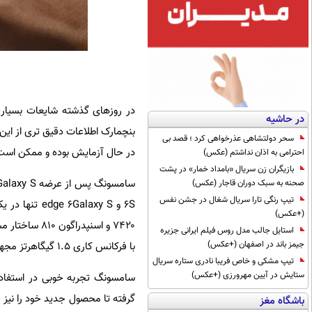
در روزهای گذشته شایعات بسیا
در حاشیه
بنچمارک اطلاعات دقیق تری از این 
سحر دولتشاهی عذرخواهی کرد ؛ قصد بی
در حال آزمایش بوده و ممکن است ت
احترامی به اذان نداشتم (عکس)
بازیگران زن سریال «بامداد خمار» در پشت
سامسونگ پس از عرضه
Galaxy S
صحنه به سبک دوران قاجار (عکس)
تیپ رنگی تارا سریال شغال در جشن نفس
S
۶ و
Galaxy S
۶
edge
تنها در یک ن
(+عکس)
۷۴۲۰ و اسنپدراگون ۸۱۰ ساختار مشابهی داشته و به ۴ هسته
استایل جالب مدل روس فیلم ایرانی جزیره
جیمز باند در اصفهان (+عکس)
با فرکانس کاری ۱.۵ گیگاهرتز مجهز بودند.
تیپ مشکی و خاص فریبا نادری ستاره سریال
ستایش در آیین مهرورزی (+عکس)
گرفته تا محصول جدید خود را نیز 
باشگاه مغز