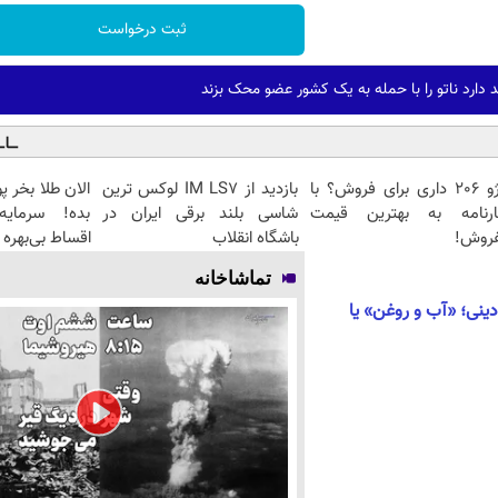
ثبت درخواست
 دارد ناتو را با حمله به یک کشور عضو محک بزند
پژو 206 داری برای فروش؟ با
بازدید از IM LS7 لوکس ترین
ارنامه به بهترین قیمت
شاسی بلند برقی ایران در
بده! سرمایه‌
فروش!
باشگاه انقلاب
اقساط بی‌بهره
تماشاخانه
ینی؛ «آب و روغن» یا