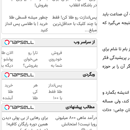
در باشگاه انقلاب
بفروش!
 آن صناعت باید
پس‌اندازت رو طلا کن! فقط
چطور میشه قسطی طلا
یجه می‌گیرد که
با چند کلیک با حداقل‌ترین
خرید | با طلاسی پس انداز
مبلغ...
کنید
از سراسر وب
بام تا شام برای
فروش
تارا رو
الان طلا
ر پریشیدگی فکر
خودروی
می‌خوای
شما به
بفروشی؟
دیگه بده
زل یافته که تاثیر ویرانگر آن را بر حوزه
بهترین
با
سرمایه‌گ
وبگردی
قیمت
خودرو۴۵
طلا با ا
بازار ✅
یک‌روزه
بی‌بهره
پس‌انداز
هر
خرید
بفروشش
طلا فقط
کی
طلا
ندیشه بگمارد و
با ۱۰۰
طلا
آبشده
کند، ولی مساله
هزارتومان
داره،
با 100
مطالب پیشنهادی
مان جامی: «ذات
(امن و
غم
هزار
راحت)
نداره!
تومن
درآمد ماهی 800 میلیونی
برای رهایی از بی پولی دیدن
😊💎
رویا نیست! امتحانش
همین دوره رایگان کافیه!