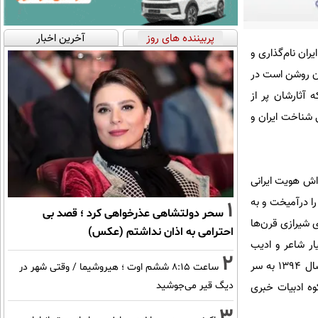
پربیننده های روز
آخرین اخبار
ایران نام‌گذاری و
ان روشن است در
 آثارشان پر از
 شناخت ایران و
اش هویت ایرانی
ا درآمیخت و به
1
سحر دولتشاهی عذرخواهی کرد ؛ قصد بی
 شیرازی قرن‌ها
احترامی به اذان نداشتم (عکس)
ار شاعر و ادیب
2
پارسی‌گوی برجسته را نام برد و از آن‌ها نیز به نیکی یاد کرد. با این حال و با توجه به این پیشینه امروز که در سال 1394 به سر
ساعت ۸:۱۵ ششم اوت ؛ هیروشیما / وقتی شهر در
دیگ قیر می‌جوشید
وه ادبیات خبری
3