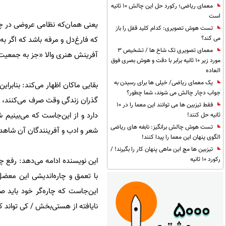
معمای ریاضی؛ رکورد حل این چالش 10 ثانیه
است
یعنی همان‌که نظامی عروضی در چه
تست هوش تصویری: کدام کلید قفل را باز
می کند؟
که فارغ‌دل و مرفه باشد که اگر ب
معمای تصویری تک شاخ ها / تشخیص 3
آفرینش هنری والا «جز به جمعیت
مورد زیر 10 ثانیه برابر با دقت و هوش بصری فوق
العاده
یک معمای ریاضی/ خیلی ها برای رسیدن به
بقایی ماکان اظهار می‌کند: بنابرا
جواب دچار چالش می شوند، شما چطور؟
گذران زندگی وقت صرف می‌کنند، به
فقط تیزبین ها می توانند این معما را در 10
ثانیه حل کنند!
تست هوش چالش برانگیز: نابغه های ریاضی
شعر و ادب و آفرینندگان آن شاهد
الگوی پنهان این معما را پیدا کنند!
تیزبین ها مچ این ماهی پنهان کار را بگیرند! /
رکورد 10 ثانیه
این نویسنده ادامه می‌دهد: رفع 
با تعمق و چاره‌اندیشی این معض
این‌جاست که چاره‌گر خود باید ص
نایافته از هستی‌بخش / کی تواند