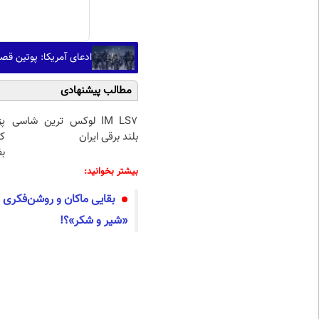
ادعای آمریکا: پوتین قصد
مطالب پیشنهادی
IM LS7 لوکس ترین شاسی
بلند برقی ایران
ک
ب
بیشتر بخوانید:
بقایی ماکان و روشن‌فکری د
«شیر و شکر»؟!