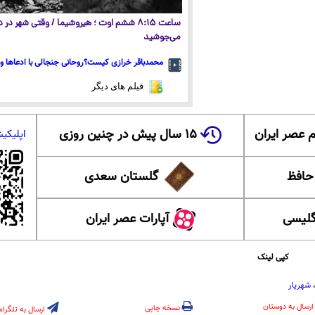
ساعت ۸:۱۵ ششم اوت ؛ هیروشیما / وقتی شهر در
می‌جوشید
محمدباقر خرازی کیست؟روحانی جنجالی با ادعاها و 
فیلم های دیگر
 عصر ایران
۱۵ سال پیش در چنین روزی
اپلیکی
 حافظ
گلستان سعدی
گلیسی
آپارات عصر ایران
کپی لینک
شهریار
ارسال به دوستان
نسخه چاپی
ارسال به تلگرام