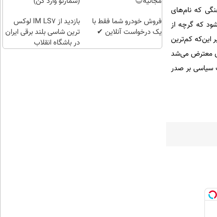
(خرید
مجانیه😉
(شمارتو وارد کن)
گی که نام‌های
طلا با
فروش خودرو شما فقط با
چند
بازدید از IM LS7 لوکس
ود که گرچه از
یک درخواست آنلاین ✔
کلیک)
ترین شاسی بلند برقی ایران
این‌که کم‌ترین
در باشگاه انقلاب
اری معترض می‌شد
ت سیاسی بر صدر