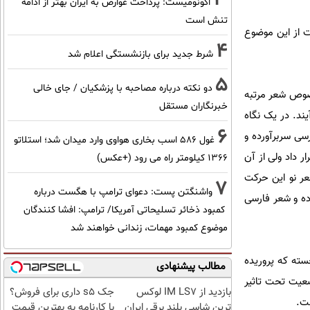
اکونومیست: پرداخت عوارض به ایران بهتر از ادامه
تنش است
ت از این موضوع
4
شرط جدید برای بازنشستگی اعلام شد
5
دو نکته درباره مصاحبه با پزشکیان / جای خالی
خصوص شعر مرتبه
خبرنگاران مستقل
یند. در یک نگاه
6
سی سربرآورده و
غول 586 اسب بخاری هواوی وارد میدان شد؛ استلاتو
ر داد ولی از آن
1366 کیلومتر راه می رود (+عکس)
عر نو این حرکت
7
واشنگتن پست: دعوای ترامپ با هگست درباره
ده و شعر فارسی
کمبود ذخائر تسلیحاتی آمریکا/ ترامپ: افشا کنندگان
موضوع کمبود مهمات، زندانی خواهند شد
سته که پروریده
مطالب پیشنهادی
ضعیت تحت تاثیر
بازدید از IM LS7 لوکس
جک s5 داری برای فروش؟
ست.
ترین شاسی بلند برقی ایران
با کارنامه به بهترین قیمت