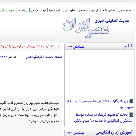
صفحه اول
تماس با ما
آرشیو
جستجو
نظرسنجی
آب و هوا
اوقات شرعی
پیوند ها
سواد زندگی
فیلم
بیشتر »»
آقای
_
صفحه نخست
»
فرهنگی/هنری
کد خبر
۱۷۴۸۸
زنِ بادیگارد محافظ نیوشا ضیغمی در مسجد
بیست‌وهفتم شهریور روز شعر و ادب فارس
شهرک غرب
فرهنگی مردم این دیار را از قرن‌ها بر 
اظهارنظر بسیاری، سال‌هاست حال و روز خو
نجات کوهنورد گرفتار در صخره توسط
به روز بیش‌تر می‌شود.
امدادگران ایتالیایی با طناب ۷۰ متری بالگرد
آموزش زبان انگلیسی
بیشتر »»