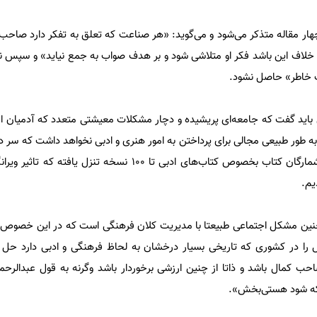
ار مقاله متذکر می‌شود و می‌گوید: «هر صناعت که تعلق به تفکر دارد صاحب
ه خلاف این باشد فکر او متلاشی شود و بر هدف صواب به جمع نیاید» و سپس نت
 خاطر» حاصل نشود.
ین باید گفت که جامعه‌ای پریشیده و دچار مشکلات معیشتی متعدد که آدمیان از 
 طور طبیعی مجالی برای پرداختن به امور هنری و ادبی نخواهد داشت که سر د
دارد و از این‌جاست که می‌بینیم شمارگان کتاب بخصوص کتاب‌های ادبی تا 100 نسخه تن
یم.
چنین مشکل اجتماعی طبیعتا با مدیریت کلان فرهنگی است که در این خصوص ا
ل را در کشوری که تاریخی بسیار درخشان به لحاظ فرهنگی و ادبی دارد حل 
احب کمال باشد و ذاتا از چنین ارزشی برخوردار باشد وگرنه به قول عبدالرح
 که شود هستی‌بخش».