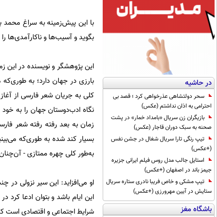
با این پیش‌زمینه به سراغ محمد ب
بگوید و آسیب‌ها و ناکارآمدی‌ها را 
این پژوهشگر و نویسنده در این ز
بارزی در جهان دارد؛ به طوری‌که 
در حاشیه
کلی به جریان شعر فارسی از آغاز 
سحر دولتشاهی عذرخواهی کرد ؛ قصد بی
احترامی به اذان نداشتم (عکس)
نگاه ادب‌دوستان جهان را به خود م
بازیگران زن سریال «بامداد خمار» در پشت
زمان به بعد رفته رفته شعر فارس
صحنه به سبک دوران قاجار (عکس)
بسیار کند شده به طوری‌که می‌بی
تیپ رنگی تارا سریال شغال در جشن نفس
(+عکس)
به‌طور کلی چهره ممتازی - آن‌چنان
استایل جالب مدل روس فیلم ایرانی جزیره
جیمز باند در اصفهان (+عکس)
او می‌افزاید: این سیر نزولی در 
تیپ مشکی و خاص فریبا نادری ستاره سریال
ستایش در آیین مهرورزی (+عکس)
این ایام باشد و بتوان ادعا کرد 
باشگاه مغز
شرایط اجتماعی و اقتصادی است که