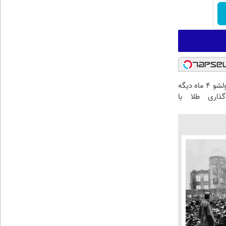
الان طلا بخر پولشو 4 ماه دیگه
گذاری طلا با