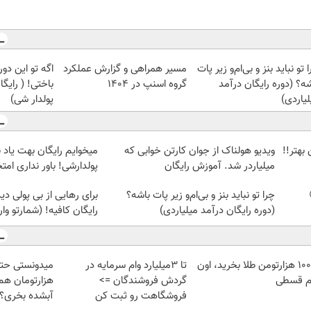
 تو نباید بنز و بی‌ام‌و زیر پات
مسیر همراهی و گزارش عملکرد
اگه تو این دو
ه؟ (دوره رایگان درآمد
گروه اسنپ در ۱۴۰۴
باختی! ( رایگ
یاردی)
پولدار شی)
بهتر!!
ویدیو هولناک از جوان کارتن خوابی که
میخوایم رایگان بهت یاد
میلیاردر شد. آموزش رایگان
پولدارشی! باور نداری ام
چرا تو نباید بنز و بی‌ام‌و زیر پات باشه؟
برای رهایی از بی پولی د
(دوره رایگان درآمد میلیاردی)
رایگان کافیه! (شمارتو وا
با ۱۰۰ هزارتومن طلا بخرید، اون
تا 3میلیارد وام سرمایه در
 قسطی
گردش فروشندگان =>
هزارتومان هم 
فروشگاهت رو ثبت کن
آبشده بخری؟