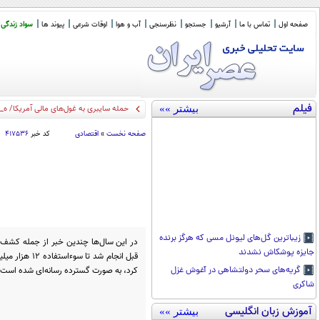
صفحه اول
تماس با ما
آرشیو
جستجو
نظرسنجی
آب و هوا
اوقات شرعی
پیوند ها
سواد زندگی
فیلم
بیشتر »»
حمله سایبری به غول‌های مالی آمریکا/ هک
صفحه نخست
»
اقتصادی
کد خبر
۴۱۷۵۳۶
زیباترین گل‌های لیونل مسی که هرگز برنده
جایزه پوشکاش نشدند
قبل انجام شد ت
کرد، به صورت گسترده رسانه‌ای شده است.
گریه‌های سحر دولتشاهی در آغوش غزل
شاکری
آموزش زبان انگلیسی
بیشتر »»