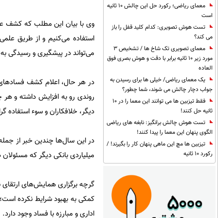
معمای ریاضی؛ رکورد حل این چالش 10 ثانیه
است
وی با بیان این مطلب که کشف علمی
تست هوش تصویری: کدام کلید قفل را باز
می کند؟
استفاده می‌کنیم و از طریق علمی 
معمای تصویری تک شاخ ها / تشخیص 3
می‌تواند در پیشگیری و رسیدگی به 
مورد زیر 10 ثانیه برابر با دقت و هوش بصری فوق
العاده
یک معمای ریاضی/ خیلی ها برای رسیدن به
در هر حال، اعلام کشف فسادهای 
جواب دچار چالش می شوند، شما چطور؟
روندی رو به افزایش داشته و هر
فقط تیزبین ها می توانند این معما را در 10
دیگر، خلافکاران و سوء استفاده گ
ثانیه حل کنند!
تست هوش چالش برانگیز: نابغه های ریاضی
الگوی پنهان این معما را پیدا کنند!
تیزبین ها مچ این ماهی پنهان کار را بگیرند! /
رکورد 10 ثانیه
میلیاردی بانکی دیگر که مسئولان 
گرچه برگزاری همایش‌های ارتقای س
کمکی به بهبود شرایط نکرده است؛ 
اداری و مبارزه با فساد وجود دارد.