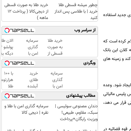
چطور میشه قسطی طلا
خرید طلا به صورت قسطی
خرید | با طلاسی پس انداز
از دیجی‌کالا ( پرداخت 12
ای جدید استفاده
کنید
ماهه )
از سراسر وب
خرید طلا
سرمایه
الان طلا
در این بانک خبرداده و اعلام کرده است که
به صورت
گذاری
 کلان این بانک
قسطی از
امن با
دیگه بده
 بانک مرکزی را متحول می کند و زمینه های
دیجی‌کالا
طلا و
سرمایه‌گ
وبگردی
(
نقره |
طلا با ا
پرداخت
دیجی
بی‌بهره
سرمایه
خرید
با ۱۰۰
12 ماهه
کالا
گذاری
طلای
هزارتوم
یجاد شود. وعده
)
امن با
آبشده
طلا
طلا و
حتی با
بخرید،
س پلیس مالیاتی
مطالب پیشنهادی
نقره |
۱۰۰هزارتومان
اون هم
ی قرار می دهد،
دیجی
قسطی
دندان مصنوعی سوئیسی |
سرمایه گذاری امن با طلا و
کالا
سبک، مقاوم، طبیعی!
نقره | دیجی کالا
ویزیت رایگان+پرداخت
اقساطی😍
شگیری از وقوع جرم قوه قضائیه در