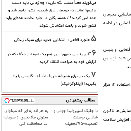
می‌گویند فعلاً دست نگه دارید/ چه زمانی باید دست
بزنیم؟ زمانی که خودمان غرق شدیم، کشور نابود شد و
شناسایی مجرمان
همه ضرر کردند؟ / همسایگان ما اجازه ندادند عده‌ای وارد
قضایی در ادامه
کشور شوند و باعث اغتشاش شوند
5
«تجرد قطعی»، انتخابی جدید برای سبک زندگی
، قضایی و پلیس
6
آقای رئیس جمهور! این هم یک نمونه از حذف که در
می شود. از سوی
گزارش خود به صراحت انتقاد کردید
ند.
7
یک بار برای همیشه حروف اضافه انگلیسی را یاد
بگیرید! (اینفوگرافیک)
در این سال‌ها چندین خبر از جمله کشف فساد ۳ هزار میلیارد تومانی گروه آریا که در دولت قبل انجام شد تا سوءاستفاده ۱۲ هزار
مطالب پیشنهادی
مایش‌ها تاکنون
با جلبک اسپیرولینا جوانی و
به هر اندازه ای که میخوای
شادابی پوستت
میتونی طلا بخری از سرمایه
ای افزایش سلامت
تضمینه50%تخفیف
ات محافظت کنی