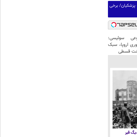
 پزشکیان/ برخی
عی سوئیسی:
وری اروپا، سبک
اخت قسطی
 دیگ قیر