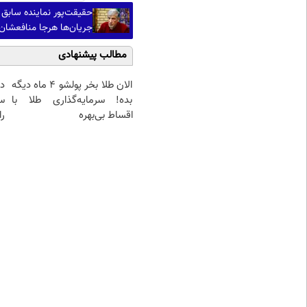
حقیقت‌پور نماینده سابق
جریان‌ها هرجا منافعشان ا
مطالب پیشنهادی
الان طلا بخر پولشو 4 ماه دیگه
د
بده! سرمایه‌گذاری طلا با
س
اقساط بی‌بهره
را