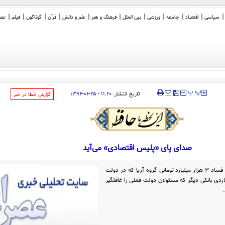
سیاسی
اقتصاد
جامعه
ورزشی
بین الملل
فرهنگ و هنر
علم و دانش
قرآن
گوناگون
فیلم
عصر 
رها سراغ بلک‌استون و
_
‍‍‍ پ
پ
تاریخ انتشار:
۱۱:۲۰ - ۲۵-۰۶-۱۳۹۴
‌گزارش خطا در خبر
صدای پای «پلیس اقتصادی» می‌آید
در این سال‌ها چندین خبر از جمله کشف فساد ۳ هزار میلیارد تومانی گروه آریا که در دولت
ا سوءاستفاده ۱۲ هزار میلیاردی بانکی دیگر که مسئولان دولت فعلی را غافلگیر