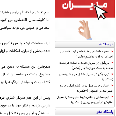
هرچند هر جا که نام پلیس شنیده 
اما کارشناسان اقتصادی می گوین
انتظامی و امنیتی می تواند شباهت
البته مقامات ارشد پلیس تاکنون سا
در حاشیه
شده بخشی از توان، امکانات و ابزا
سحر دولتشاهی عذرخواهی کرد ؛ قصد بی
احترامی به اذان نداشتم (عکس)
بازیگران زن سریال «بامداد خمار» در پشت
همچنین این مسئله به ذهن می رس
صحنه به سبک دوران قاجار (عکس)
موضوع امنیت در جامعه را دنبال م
تیپ رنگی تارا سریال شغال در جشن نفس
(+عکس)
کشف رانت و مباحثی اینگونه را نیز
استایل جالب مدل روس فیلم ایرانی جزیره
جیمز باند در اصفهان (+عکس)
پیش از این هم سردار اشتری فرمان
تیپ مشکی و خاص فریبا نادری ستاره سریال
ستایش در آیین مهرورزی (+عکس)
دارایی کردیم و نظر خود را در مور
باشگاه مغز
هماهنگی، این پلیس تشکیل می‌ش