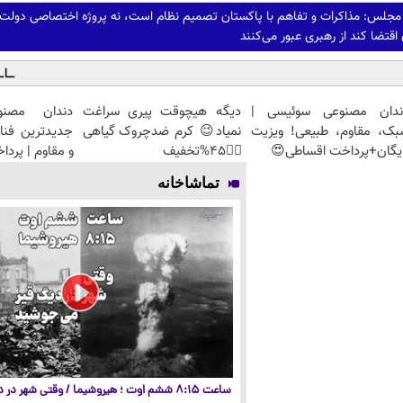
 مجلس: مذاکرات و تفاهم با پاکستان تصمیم نظام است، نه پروژه اختصاصی دولت
قتضا کند از رهبری عبور می‌کنند
ندان مصنوعی سوئیسی |
دیگه هیچوقت پیری سراغت
دندان مصنو
بک، مقاوم، طبیعی! ویزیت
نمیاد😉 کرم ضدچروک گیاهی
جدیدترین فنا
یگان+پرداخت اقساطی😍
👈🏻45%تخفیف
و مقاوم | پرد
تماشاخانه
ساعت ۸:۱۵ ششم اوت ؛ هیروشیما / وقتی شهر در