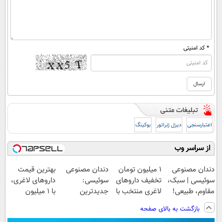
* کد امنیتی
اعتبارسنجی
دیزل ژنراتور
بوکینگ
از سراسر وب
دندان مصنوعی
۱ میلیون تومان
دندان مصنوعی
بهترین قیمت
سوئیسی | سبک،
تخفیف داروهای
سوئیسی:
داروهای لاغری،
مقاوم، طبیعی!
لاغری منتخب با
جدیدترین
با ۱ میلیون
ویزیت
ارسال از
فناوری اروپا،
تخفیف و ارسال
بازگشت به بالای صفحه
رایگان+پرداخت
داروخانه نزدیکت
سبک و مقاوم |
از داروخانه‌