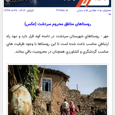
سیاسی
اقتصاد
عصرايران دو
»
خواندنی ها و دیدنی
کد
۴۱۷۵۵۵
انتشار:
۰۴:۱۲ - ۲۶-۰۶-۱۳۹۴
ها
جامعه
اقتصادی
روستاهای مناطق محروم سردشت (عکس)
ورزشی
اجتماعی
خودرو
مهر - روستاهاي شهرستان سردشت در دامنه كوه قرار دارد و نبود راه
بین الملل
حوادث
ارتباطي مناسب باعث شده است تا اين روستاها با وجود ظرفيت هاي
فرهنگ و هنر
سیاست خارجی
سلامت
مناسب گردشگري و كشاورزي همچنان در محروميت باقي بمانند.
علم و دانش
یک برش دانایی
قرآن
فناوری و It
محیط زیست
گوناگون
علمی
سفر و تفریح
فیلم
سرگرمی
اخبار کریپتو
عصر ایران 2
اقتصاد
باشگاه مغز
آموزش زبان
خواندنی ها و دیدنی ها
ورزش
مجله تصویری سلاح
داستان کوتاه
سیاست