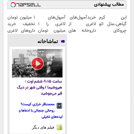
مطالب پیشنهادی
این کرم
خریدآمپول‌های
آمپول‌های
1 میلیون تومان
گیاهی،مثل اتو
لاغری از
لاغری را ۱
تخفیف خرید
چروکای
داروخانه های
میلیون تومان
داروهای لاغری
پوستتوصاف
اطرافت، ارسال
ارزان‌تر از
با ارسال از
تماشاخانه
میکنه!50%تخفیف
فوری همراه با
همه‌جا بخر!
داروخانه و پک
پک یخ!
یخ!
ساعت ۸:۱۵ ششم اوت ؛
هیروشیما / وقتی شهر در دیگ
قیر می‌جوشید
محمدباقر خرازی کیست؟
روحانی جنجالی با ادعاها و
ایده‌های تخیلی
فیلم های دیگر