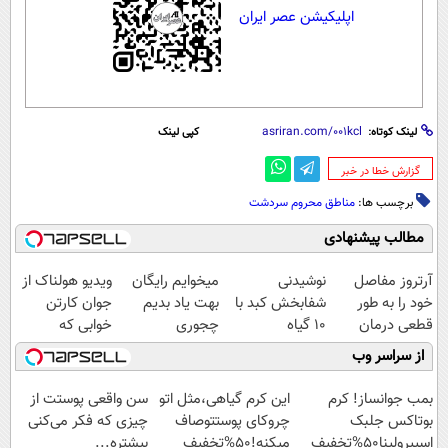
اپلیکیشن عصر ایران
لینک کوتاه:
کپی لینک
‌گزارش خطا در خبر
برچسب ها:
مناطق محروم سردشت
مطالب پیشنهادی
آرتروز مفاصل
نوشیدنی
میخوایم رایگان
ویدیو هولناک از
خود را به طور
شفابخش کبد با
بهت یاد بدیم
جوان کارتن
قطعی درمان
10 گیاه
چجوری
خوابی که
کنید!
موثر(تخفیف تا
پولدارشی! باور
میلیاردر شد.
از سراسر وب
◗پرسش‌نامه◖
امشب)
نداری امتحانش
آموزش رایگان
مجانیه
بمب جوانساز! کرم
این کرم گیاهی،مثل اتو
سن واقعی پوستت از
بوتاکس جلبک
چروکای پوستتوصاف
چیزی که فکر می‌کنی
اسپیرولینا50%تخفیف
میکنه!50%تخفیف
بیشتره...