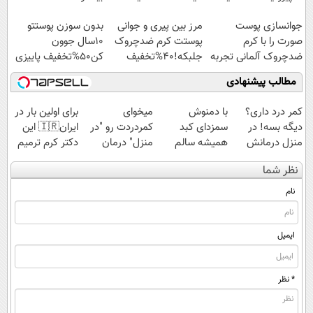
جوانسازی پوست
مرز بین پیری و جوانی
بدون سوزن پوستتو
صورت را با کرم
پوستت کرم ضدچروک
10سال جوون
ضدچروک آلمانی تجربه
جلبکه!40%تخفیف
کن50%تخفیف پاییزی
کنید!
مطالب پیشنهادی
کمر درد داری؟
با دمنوش
میخوای
برای اولین بار در
دیگه بسه! در
سمزدای کبد
کمردردت رو "در
ایران🇮🇷 این
منزل درمانش
همیشه سالم
منزل" درمان
دکتر کرم ترمیم
کن
باش
کنی؟ (◂فیلم +
کننده 23 روزه
نظر شما
(◀پرسش‌نامه)
◂پرسش‌نامه)
ساخت!
نام
ایمیل
* نظر