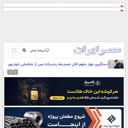
باز
نسخه اصلی
و
صفحه اول
دستگیری چهار متهم قتل حمیدرضا رجب‌زاده پس از شناسایی خودروی
بسته
ربایش
تماس با ما
کردن
آرشیو
منو
جستجو
نظرسنجی
آب و هوا
اوقات شرعی
پیوند ها
سواد زندگی