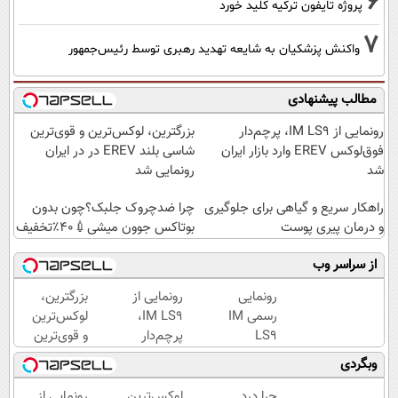
6
پروژه تایفون ترکیه کلید خورد
7
واکنش پزشکیان به شایعه تهدید رهبری توسط رئیس‌جمهور
مطالب پیشنهادی
رونمایی از IM LS9، پرچم‌دار
بزرگترین، لوکس‌ترین و قوی‌ترین
فوق‌لوکس EREV وارد بازار ایران
شاسی بلند EREV در در ایران
شد
رونمایی شد
راهکار سریع و گیاهی برای جلوگیری
چرا ضدچروک جلبک؟چون بدون
و درمان پیری پوست
بوتاکس جوون میشی💉۴۰٪تخفیف
از سراسر وب
رونمایی
رونمایی از
بزرگترین،
رسمی IM
IM LS9،
لوکس‌ترین
LS9
پرچم‌دار
و قوی‌ترین
لوکس‌ترین
فوق‌لوکس
شاسی بلند
وبگردی
EREV در
EREV
EREV در
ایران
وارد بازار
در ایران
چرا درد
لوکس‌ترین
رونمایی از