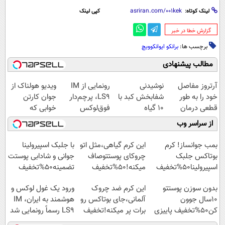
لینک کوتاه:
کپی لینک
‌گزارش خطا در خبر
برچسب ها:
برانکو ایوانکوویچ
مطالب پیشنهادی
آرتروز مفاصل
نوشیدنی
رونمایی از IM
ویدیو هولناک از
خود را به طور
شفابخش کبد با
LS9، پرچم‌دار
جوان کارتن
قطعی درمان
10 گیاه
فوق‌لوکس
خوابی که
کنید!
موثر(تخفیف تا
EREV وارد بازار
میلیاردر شد.
از سراسر وب
◗پرسش‌نامه◖
امشب)
ایران شد
آموزش رایگان
بمب جوانساز! کرم
این کرم گیاهی،مثل اتو
با جلبک اسپیرولینا
بوتاکس جلبک
چروکای پوستتوصاف
جوانی و شادابی پوستت
اسپیرولینا50%تخفیف
میکنه!50%تخفیف
تضمینه50%تخفیف
بدون سوزن پوستتو
این کرم ضد چروک
ورود یک غول لوکس و
10سال جوون
آلمانی،جای بوتاکس رو
هوشمند به ایران، IM
کن50%تخفیف پاییزی
برات پر میکنه!تخفیف
LS9 رسماً رونمایی شد
تا امشب