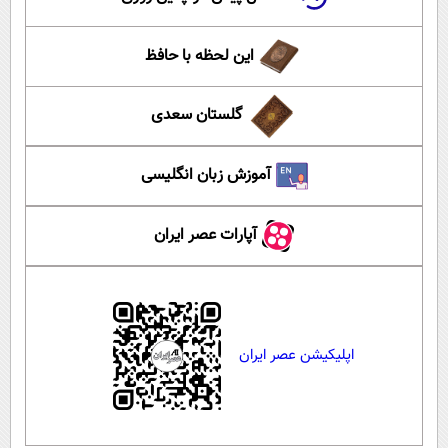
این لحظه با حافظ
گلستان سعدی
آموزش زبان انگلیسی
آپارات عصر ایران
اپلیکیشن عصر ایران