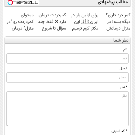
مطالب پیشنهادی
کمر درد داری؟
برای اولین بار در
‌کمردردت درمان
میخوای
دیگه بسه! در
ایران🇮🇷 این
داره ❌ فقط چند
کمردردت رو "در
منزل درمانش
دکتر کرم ترمیم
سؤال تا شروع
منزل" درمان
کن
کننده 23 روزه
بهبودی فاصله‌
کنی؟ (◂فیلم +
نظر شما
(◀پرسش‌نامه)
ساخت!
داری!
◂پرسش‌نامه)
نام
ایمیل
* نظر
* کد امنیتی