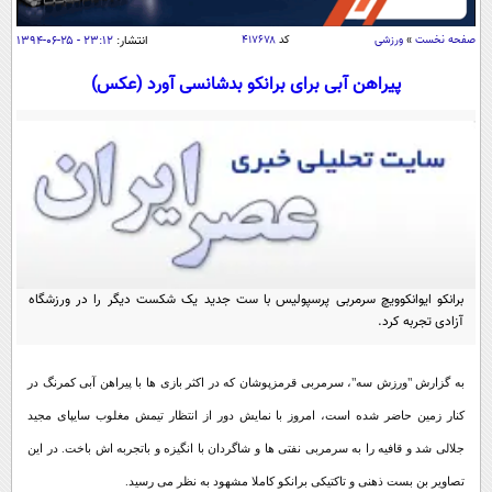
سیاسی
صفحه نخست
»
ورزشی
کد
۴۱۷۶۷۸
انتشار:
۲۳:۱۲ - ۲۵-۰۶-۱۳۹۴
اقتصاد
پیراهن آبی برای برانکو بدشانسی آورد (عکس)
جامعه
اقتصادی
ورزشی
اجتماعی
خودرو
بین الملل
حوادث
فرهنگ و هنر
سیاست خارجی
سلامت
علم و دانش
یک برش دانایی
قرآن
فناوری و It
محیط زیست
برانکو ایوانکوویچ سرمربی پرسپولیس با ست جدید یک شکست دیگر را در ورزشگاه
گوناگون
علمی
آزادی تجربه کرد.
سفر و تفریح
فیلم
سرگرمی
اخبار کریپتو
عصر ایران 2
اقتصاد
باشگاه مغز
به گزارش "ورزش سه"، سرمربی قرمزپوشان که در اکثر بازی ها با پیراهن آبی کمرنگ در
آموزش زبان
خواندنی ها و دیدنی ها
کنار زمین حاضر شده است، امروز با نمایش دور از انتظار تیمش مغلوب سایپای مجید
ورزش
مجله تصویری سلاح
جلالی شد و قافیه را به سرمربی نفتی ها و شاگردان با انگیزه و باتجربه اش باخت. در این
داستان کوتاه
سیاست
تصاویر بن بست ذهنی و تاکتیکی برانکو کاملا مشهود به نظر می‌ رسید.