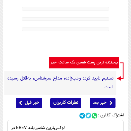
پیامک
سرگرمی
روانشناسی
فناوری
آشپزی
گوناگون
دانلود
حوادث
محیط زیست
سلامت
پربیننده ترین پست همین یک ساعت اخیر
فرهنگی
تسنیم تایید کرد: رجب‌زاده، مداح سرشناس، به‌قتل رسیده
بین الملل
است
اجتماعی
حیات وحش
خبر بعد
نظرات کاربران
خبر قبل
سیاست خارجی
اشتراک گذاری :
لوکس‌ترین شاسی‌بلند EREV در