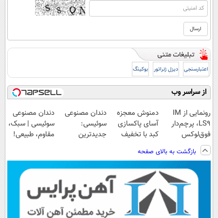
اعتبارسنجی
دیزل ژنراتور
بوکینگ
از سراسر وب
رونمایی از IM
دمنوش معجزه
دندان مصنوعی
دندان مصنوعی
LS9، پرچم‌دار
آسای پاکسازی
سوئیسی:
سوئیسی | سبک،
فوق‌لوکس
کبد با تخفیف
جدیدترین
مقاوم، طبیعی!
EREV وارد بازار
ویژه
فناوری اروپا،
ویزیت
بازگشت به بالای صفحه
ایران شد
سبک و مقاوم |
رایگان+پرداخت
پرداخت قسطی
اقساطی😍