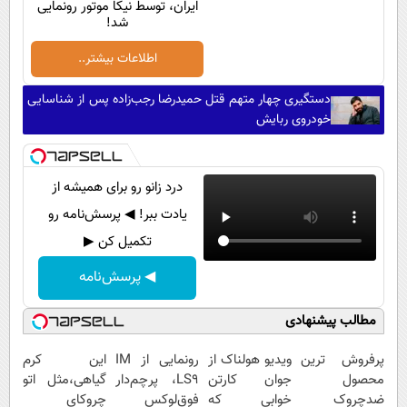
ایران، توسط نیکا موتور رونمایی
شد!
اطلاعات بیشتر..
دستگیری چهار متهم قتل حمیدرضا رجب‌زاده پس از شناسایی
خودروی ربایش
درد زانو رو برای همیشه از
یادت ببر! ◀ پرسش‌نامه رو
تکمیل کن ▶
◀ پرسش‌نامه
مطالب پیشنهادی
پرفروش ترین
ویدیو هولناک از
رونمایی از IM
این کرم
محصول
جوان کارتن
LS9، پرچم‌دار
گیاهی،مثل اتو
ضدچروک
خوابی که
فوق‌لوکس
چروکای