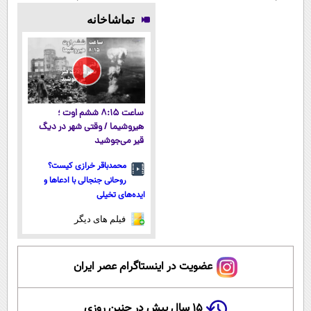
آلمانی
میلیاردر شد.
EREV وارد بازار
پوستتوصاف
تماشاخانه
آموزش رایگان
ایران شد
میکنه!50%تخفیف
ساعت ۸:۱۵ ششم اوت ؛
هیروشیما / وقتی شهر در دیگ
قیر می‌جوشید
محمدباقر خرازی کیست؟
روحانی جنجالی با ادعاها و
ایده‌های تخیلی
فیلم های دیگر
عضویت در اینستاگرام عصر ایران
۱۵ سال پیش در چنین روزی