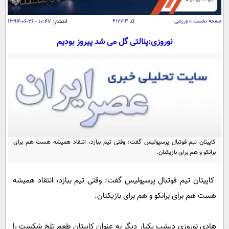
سیاسی
اقتصاد
صفحه نخست
»
ورزشی
کد
۴۱۷۷۱۳
انتشار:
۱۰:۴۷ - ۲۶-۰۶-۱۳۹۴
جامعه
اقتصادی
نوروزی:پنالتی گل می شد پیروز بودیم
ورزشی
اجتماعی
خودرو
بین الملل
حوادث
فرهنگ و هنر
سیاست خارجی
سلامت
علم و دانش
یک برش دانایی
قرآن
فناوری و It
محیط زیست
گوناگون
کاپیتان تیم فوتبال پرسپولیس گفت: وقتی تیم ببازد، انتقاد همیشه هست هم برای
علمی
سفر و تفریح
برانکو و هم برای بازیکنان.
فیلم
سرگرمی
اخبار کریپتو
عصر ایران 2
اقتصاد
باشگاه مغز
کاپیتان تیم فوتبال پرسپولیس گفت: وقتی تیم ببازد، انتقاد همیشه
آموزش زبان
خواندنی ها و دیدنی ها
هست هم برای برانکو و هم برای بازیکنان.
ورزش
مجله تصویری سلاح
داستان کوتاه
سیاست
هادی نوروزی دیشب یکبار دیگر به عنوان کاپیتان طعم تلخ شکست را