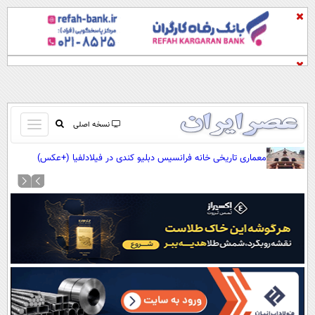
باز
نسخه اصلی
و
صفحه اول
معماری تاریخی خانه فرانسیس دبلیو کندی در فیلادلفیا (+عکس)
بسته
تماس با ما
کردن
آرشیو
منو
جستجو
نظرسنجی
آب و هوا
اوقات شرعی
پیوند ها
سواد زندگی