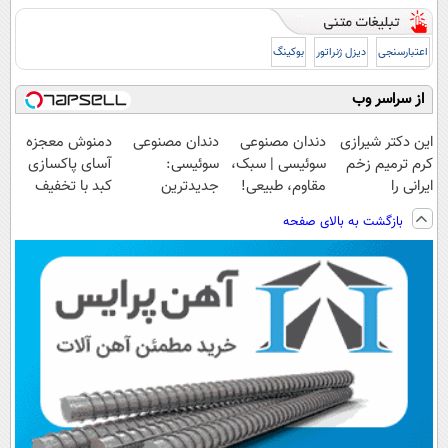
اعتبارسنجی
دیزل ژنراتور
بوکینگ
از سراسر وب
این دکتر شیرازی
دندان مصنوعی
دندان مصنوعی
دمنوش معجزه
کرم ترمیم زخم
سوئیسی | سبک،
سوئیسی:
آسای پاکسازی
ایرانی را
مقاوم، طبیعی!
جدیدترین
کبد با تخفیف
ساخت!!!
ویزیت
فناوری اروپا،
ویژه
بازگشت به بالای صفحه
رایگان+پرداخت
سبک و مقاوم |
اقساطی😍
پرداخت قسطی