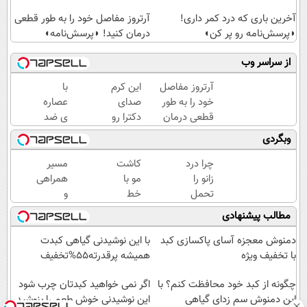
آخرین باری که درد کمر داری!
آرتروز مفاصل خود را به طور قطعی
◗پرسش‌نامه رو پر کن◖
درمان کنید! ◗پرسش‌نامه◖
از سراسر وب
آرتروز مفاصل
این کرم
با
خود را به طور
صدای
عصاره
قطعی درمان
دکترا رو
ی ضد
کنید!
در اورده
پیری
وبگردی
◗پرسش‌نامه◖
😳
جلبک
چون
پوستت
چرا درد
کاشت
مسیر
دیگه
همیشه
زانو را
مو با
همراهی
نیازی
جوونه!
تحمل
خط
و
نداری
می‌کنی؟
رویش
گزارش
مطالب پیشنهادی
بوتاکس
خیلی
طبیعی
عملکرد
کنی!!!
ساده
😍
گروه
دمنوش معجزه آسای پاکسازی کبد
با این نوشیدنی گیاهی کبدت
درمنزل
اقساطی
اسنپ
با تخفیف ویژه
همیشه پرقدرته55%تخفیف
درمانش
بدون
در
کن
چگونه از کبد خود محافظت کنم؟ با
بهره
۱۴۰۴
اگر نمی خواهید کبدتان چرب شود
این دمنوش سم زدای گیاهی
این نوشیدنی خوش طعم را بنوشید