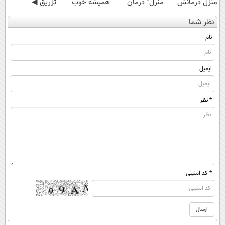
منزل درمانش
منزل" درمان
همیشه خوب
تزریق ◀
کن
کنی؟ (◂فیلم +
شه؟ ◀
پرسش‌نامه رو پر
نظر شما
(◀پرسش‌نامه)
◂پرسش‌نامه)
پرسش‌نامه رو پر
کن ▶
کن!
نام
ایمیل
* نظر
* کد امنیتی