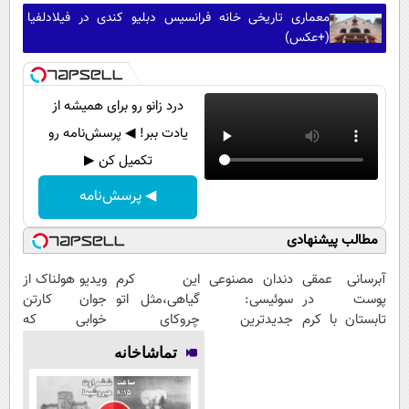
معماری تاریخی خانه فرانسیس دبلیو کندی در فیلادلفیا
(+عکس)
درد زانو رو برای همیشه از
یادت ببر! ◀ پرسش‌نامه رو
تکمیل کن ▶
◀ پرسش‌نامه
مطالب پیشنهادی
آبرسانی عمقی
دندان مصنوعی
این کرم
ویدیو هولناک از
پوست در
سوئیسی:
گیاهی،مثل اتو
جوان کارتن
تابستان با کرم
جدیدترین
چروکای
خوابی که
جوانساز آلمانی!
فناوری اروپا،
پوستتوصاف
میلیاردر شد.
تماشاخانه
سبک و مقاوم |
میکنه!50%تخفیف
آموزش رایگان
پرداخت قسطی