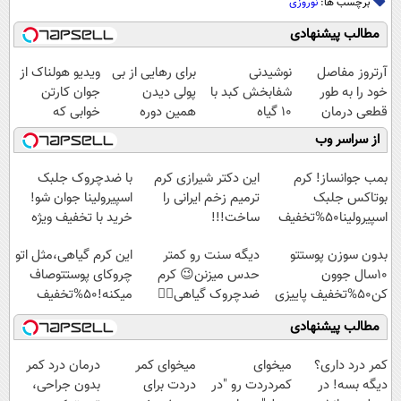
برچسب ها:
نوروزی
مطالب پیشنهادی
آرتروز مفاصل
نوشیدنی
برای رهایی از بی
ویدیو هولناک از
خود را به طور
شفابخش کبد با
پولی دیدن
جوان کارتن
قطعی درمان
10 گیاه
همین دوره
خوابی که
کنید!
موثر(تخفیف تا
رایگان کافیه!
میلیاردر شد.
از سراسر وب
◗پرسش‌نامه◖
امشب)
(شمارتو وارد کن)
آموزش رایگان
بمب جوانساز! کرم
این دکتر شیرازی کرم
با ضدچروک جلبک
بوتاکس جلبک
ترمیم زخم ایرانی را
اسپیرولینا جوان شو!
اسپیرولینا50%تخفیف
ساخت!!!
خرید با تخفیف ویژه
بدون سوزن پوستتو
دیگه سنت رو کمتر
این کرم گیاهی،مثل اتو
10سال جوون
حدس میزنن😉 کرم
چروکای پوستتوصاف
کن50%تخفیف پاییزی
ضدچروک گیاهی👈🏻
میکنه!50%تخفیف
45%تخفیف
مطالب پیشنهادی
کمر درد داری؟
میخوای
میخوای کمر
درمان درد کمر
دیگه بسه! در
کمردردت رو "در
دردت برای
بدون جراحی،