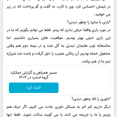
پیامک
سرگرمی
در تیمش احساس کرد. وی با کاپ، به گفت و گو پرداخت که در زیر
روانشناسی
فناوری
می خوانید:
آشپزی
*بازی با سایپا را چطور دیدی؟
گوناگون
در مورد بازی واقعا حرفی ندارم که بزنم. فقط می توانم بگویم که ما در
دانلود
حوادث
این بازی خیلی بهتر بودیم. موقعیت های بسیاری داشتیم. اما
محیط زیست
متاسفانه توپ هایمان تبدیل به گل نشد و در نیمه دوم هم وقتی
سلامت
مشغول حمله بودیم آن پنالتی عجیب را داور گرفت و باعث شد شیرازه
فرهنگی
تیم ما از هم بپاشد.
بین الملل
مسیر همراهی و گزارش عملکرد
گروه اسنپ در ۱۴۰۴
اجتماعی
کلیک کن!
حیات وحش
*داوری را کلا چطور دیدی؟
سیاست خارجی
دیگر داریم کم کم به مسائل داوری عادت می کنیم. اگر حرف هم
بزنیم یا ما را جریمه می کنند یا می گویند ساکت شوید. فقط تنها