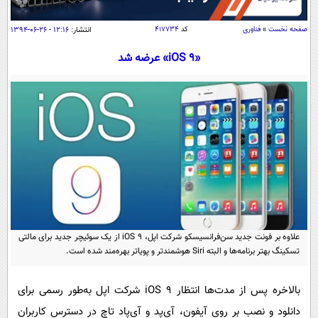
سیاسی
اقتصاد
صفحه نخست
»
فناوری
کد
۴۱۷۷۳۴
انتشار:
۱۲:۱۶ - ۲۶-۰۶-۱۳۹۴
جامعه
اقتصادی
«9 iOS» عرضه شد
ورزشی
اجتماعی
خودرو
بین الملل
حوادث
فرهنگ و هنر
سیاست خارجی
سلامت
علم و دانش
یک برش دانایی
قرآن
فناوری و It
محیط زیست
گوناگون
علمی
سفر و تفریح
فیلم
سرگرمی
اخبار کریپتو
علاوه بر فونت جدید سن‌فرانسیسکو شرکت اپل، iOS 9 از یک سوئیچر جدید برای مالتی
عصر ایران 2
اقتصاد
باشگاه مغز
تسکینگ بهتر برنامه‌ها و البته Siri هوشمندتر و پویاتر بهره‌مند شده است.
آموزش زبان
خواندنی ها و دیدنی ها
ورزش
مجله تصویری سلاح
بالاخره پس از مدت‌ها انتظار iOS ۹ شرکت اپل به‌طور رسمی برای
داستان کوتاه
سیاست
دانلود و نصب بر روی آیفون، آی‌پد و آی‌پاد تاچ در دسترس کاربران