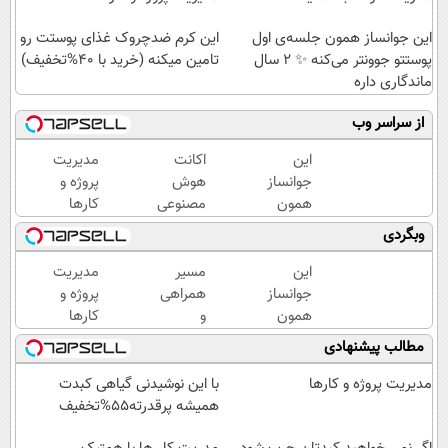
این جوانساز همون جلسه‌ی اول
این کرم ضدچروک غذای پوستت رو
پوستتو جوونتر می‌کنه ✨ 2 سال
تامین میکنه (خرید با 40%تخفیف)
ماندگاری داره
از سراسر وب
این
اکانت
مدیریت
جوانساز
هوش
پروژه و
همون
مصنوعی
کارها
جلسه‌ی
ارزان
وبگردی
اول
شد !!!
پوستتو
این
مسیر
مدیریت
جوونتر
جوانساز
همراهی
پروژه و
می‌کنه
همون
و
کارها
✨ 2
جلسه‌ی
گزارش
مطالب پیشنهادی
سال
اول
عملکرد
ماندگاری
پوستتو
گروه
مدیریت پروژه و کارها
با این نوشیدنی گیاهی کبدت
داره
جوونتر
اسنپ
همیشه پرقدرته55%تخفیف
می‌کنه
در