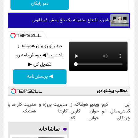
دمو رایگان
ماجرای افتتاح مخفیانه یک باغ وحش غیرقانونی
درد زانو رو برای همیشه از
یادت ببر! ◀ پرسش‌نامه رو
تکمیل کن ▶
◀ پرسش‌نامه
مطالب پیشنهادی
این کرم
ویدیو هولناک از
مدیریت پروژه و
مدریت کار ها با
گیاهی،مثل اتو
جوان کارتن
کارها
همتیک
چروکای
خوابی که
پوستتوصاف
میلیاردر شد.
تماشاخانه
میکنه!50%تخفیف
آموزش رایگان