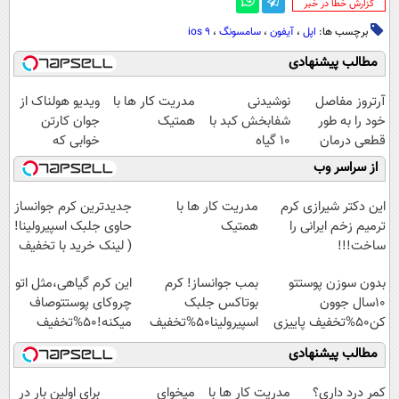
‌گزارش خطا در خبر
برچسب ها:
اپل
،
آیفون
،
سامسونگ
،
ios 9
مطالب پیشنهادی
آرتروز مفاصل
نوشیدنی
مدریت کار ها با
ویدیو هولناک از
خود را به طور
شفابخش کبد با
همتیک
جوان کارتن
قطعی درمان
10 گیاه
خوابی که
کنید!
موثر(تخفیف تا
میلیاردر شد.
از سراسر وب
◗پرسش‌نامه◖
امشب)
آموزش رایگان
این دکتر شیرازی کرم
مدریت کار ها با
جدیدترین کرم جوانساز
ترمیم زخم ایرانی را
همتیک
حاوی جلبک اسپیرولینا!
ساخت!!!
( لینک خرید با تخفیف
ویژه)
بدون سوزن پوستتو
بمب جوانساز! کرم
این کرم گیاهی،مثل اتو
10سال جوون
بوتاکس جلبک
چروکای پوستتوصاف
کن50%تخفیف پاییزی
اسپیرولینا50%تخفیف
میکنه!50%تخفیف
مطالب پیشنهادی
کمر درد داری؟
مدریت کار ها با
میخوای
برای اولین بار در