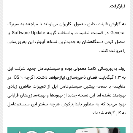
پیامک
سرگرمی
قرارگرفت.
روانشناسی
فناوری
به گزارش فارنت، طبق معمول، کاربران می‌توانند با مراجعه به سربرگ
آشپزی
گوناگون
General در قسمت تنظیمات و انتخاب گزینه Software Update یا
دانلود
حوادث
متصل کردن دستگاهشان به جدیدترین نسخه آیتونز، این به‌روزرسانی
محیط زیست
را دریافت کنند.
سلامت
روند به‌روزرسانی کاملا معمولی بوده و سیستم‌عامل جدید شرکت اپل
فرهنگی
به 1.3 گیگابایت فضای ذخیره‌سازی نیازخواهد داشت. اگرچه iOS 9 در
بین الملل
مقایسه با نسخه‌ پیشین سیستم‌عامل اپل از تغییرات ظاهری زیادی
اجتماعی
بهره‌مند نشده اما این نسخه جدید از بهبودها و بهینه‌سازی‌های فراوانی
حیات وحش
بهره می‌برد که به منظور پایدارترکردن هرچه بیشتر این سیستم‌عامل
به کار گرفته‌ شده‌اند.
سیاست خارجی