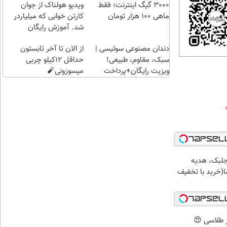
راحت)
بی‌بهره
3000 گیگ اینترنت؛ فقط
ویدیو هولناک از جوان
ماهی 100 هزار تومان
کارتن خوابی که میلیاردر
شد. آموزش رایگان
دندان مصنوعی سوئیسی |
از الان تا آخر تابستون
سبک، مقاوم، طبیعی!
حداقل 12کیلو چربی
ویزیت رایگان+پرداخت
میسوزونی🧨
اقساطی😍
جلبک، هدیه
(خرید با تخفیف