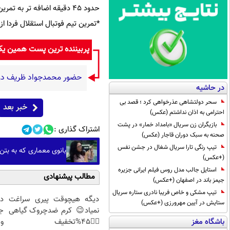
حدود 45 دقیقه اضافه تر به تمرین پرداختند.
*تمرین تیم فوتبال استقلال فردا از ساعت 17:30 در زمین شماره 2 ورزشگاه آزادی
پربیننده ترین پست همین ی
حضور محمدجواد ظریف در م
در حاشیه
سحر دولتشاهی عذرخواهی کرد ؛ قصد بی
خبر بعد
احترامی به اذان نداشتم (عکس)
بازیگران زن سریال «بامداد خمار» در پشت
اشتراک گذاری :
صحنه به سبک دوران قاجار (عکس)
تیپ رنگی تارا سریال شغال در جشن نفس
بانوی معماری که به بتن ر
(+عکس)
استایل جالب مدل روس فیلم ایرانی جزیره
مطالب پیشنهادی
جیمز باند در اصفهان (+عکس)
تیپ مشکی و خاص فریبا نادری ستاره سریال
دیگه هیچوقت پیری سراغت
د
ستایش در آیین مهرورزی (+عکس)
نمیاد😉 کرم ضدچروک گیاهی
ج
👈🏻45%تخفیف
و 
باشگاه مغز