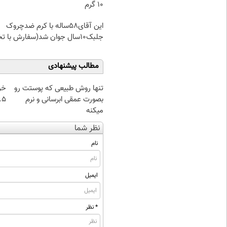
۱۰ گرم
این آقای58ساله با کرم ضدچروک
جلبک10سال جوان شد(سفارش با تخفیف)
مطالب پیشنهادی
تنها روش طبیعی که پوستت رو
خر
بصورت عمقی ابرسانی و نرم
۰.۵ گرم تا
میکنه
نظر شما
نام
ایمیل
* نظر