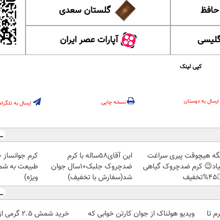
گلستان سعدی
این ل
آپارات عصر ایران
آموزش
کپی لینک
ارسال به دوستان
نسخه چاپی
ارسال به تلگرام
ز جلبک، هدیه
این آقای58ساله با کرم
دیگه هیچوقت پیری سرا
رید با تخفیف
ضدچروک جلبک10سال جوان
نمیاد😉 کرم ضدچروک گیا
ویژه)
شد(سفارش با تخفیف)
👈
خرید شمش 2.5 گرمی از طلاسی 😍
ویدیو هولناک از جوان کارتن خوابی که
خرید شمش پلمپ طلاسی، از 