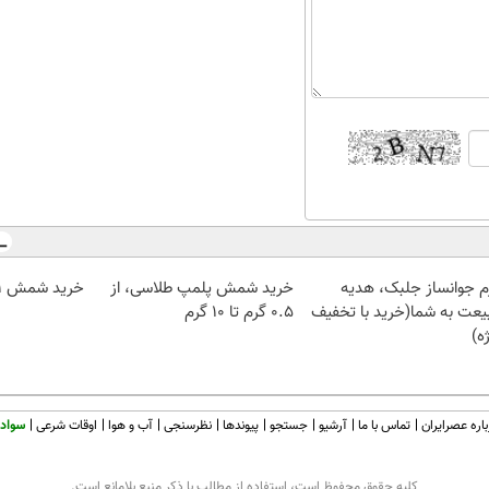
م جوانساز جلبک، هدیه
خرید شمش پلمپ طلاسی، از
خرید شمش 1 گرمی از طلاسی
یعت به شما(خرید با تخفیف
۰.۵ گرم تا ۱۰ گرم
ه)
اره عصرایران
تماس با ما
آرشیو
جستجو
پیوندها
نظرسنجی
آب و هوا
اوقات شرعی
سواد 
كليه حقوق محفوظ است، استفاده از مطالب با ذكر منبع بلامانع است.