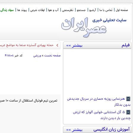
صفحه اول
تماس با ما
آرشیو
جستجو
نظرسنجی
آب و هوا
اوقات شرعی
پیوند ها
سواد زندگی
فیلم
بیشتر »»
حمله پهپادی گسترده صنعا به مواضع عرب
صفحه نخست
»
ورزشی
کد خبر
۴۱۷۸۰۸
هنرنمایی روزبه حصاری در سریال جدیدش
تمرین تیم فوتبال استقلال از ساعت 10 صبح امروز در مجموعه ورزشی انقلاب برگزار شد.
بدون بدلکار
۵ گل استثنایی خولین آلوارز که ارزش
چندین بار دیدن دارند
آموزش زبان انگلیسی
بیشتر »»