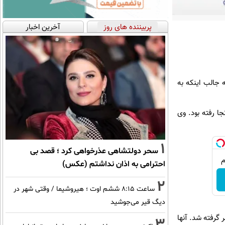
پربیننده های روز
آخرین اخبار
 جالب اینکه به
جا رفته بود. وی
1
سحر دولتشاهی عذرخواهی کرد ؛ قصد بی
احترامی به اذان نداشتم (عکس)
2
ساعت ۸:۱۵ ششم اوت ؛ هیروشیما / وقتی شهر در
دیگ قیر می‌جوشید
 گرفته شد. آنها
3