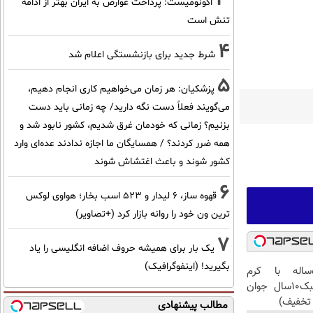
اکونومیست: پرداخت عوارض به ایران بهتر از ادامه
تنش است
4
شرط جدید برای بازنشستگی اعلام شد
5
پزشکیان: هر زمان می‌خواهیم کاری انجام دهیم،
می‌گویند فعلاً دست نگه دارید/ چه زمانی باید دست
بزنیم؟ زمانی که خودمان غرق شدیم، کشور نابود شد و
همه ضرر کردند؟ / همسایگان ما اجازه ندادند عده‌ای وارد
کشور شوند و باعث اغتشاش شوند
6
قهوه ساز، 6 لیدار و 523 اسب بخار؛ هواوی لوکس
ترین ون خود را روانه بازار کرد (+تصاویر)
7
یک بار برای همیشه حروف اضافه انگلیسی را یاد
بگیرید! (اینفوگرافیک)
این آقای58ساله با کرم
ضدچروک جلبک10سال جوان
تخفیف)
مطالب پیشنهادی