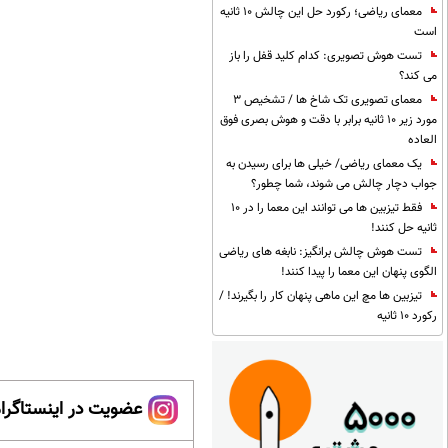
معمای ریاضی؛ رکورد حل این چالش 10 ثانیه
است
تست هوش تصویری: کدام کلید قفل را باز
می کند؟
معمای تصویری تک شاخ ها / تشخیص 3
مورد زیر 10 ثانیه برابر با دقت و هوش بصری فوق
العاده
یک معمای ریاضی/ خیلی ها برای رسیدن به
جواب دچار چالش می شوند، شما چطور؟
فقط تیزبین ها می توانند این معما را در 10
ثانیه حل کنند!
تست هوش چالش برانگیز: نابغه های ریاضی
الگوی پنهان این معما را پیدا کنند!
تیزبین ها مچ این ماهی پنهان کار را بگیرند! /
رکورد 10 ثانیه
عضویت در اینستاگرام