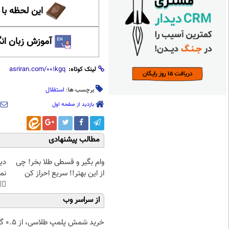
حظه با حافظ
 زبان انگلیسی
لینک کوتاه:
استقلال
برچسب ها:
بازدید از صفحه اول
مطالب پیشنهادی
غت
وام بگیر و قسطی طلا بخر! چی
هی
از این بهتر!! سریع احراز کن
45%تخفیف
از سراسر وب
۰.۵ گرم تا