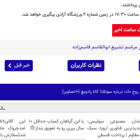
 پیگیری خواهد شد.
ک ساعت اخیر
راسم تشییع ابوالقاسم قاسم‌زاده
نظرات کاربران
خبر قبل
وح داد؛ درباره سوتلانا کانا رادویچ (+تصاویر)
ندان مصنوعی سوئیسی:
با این گیاهان کمیاب حداقل 10
دیدترین فناوری اروپا، سبک
سال پیری رو به تعویق بنداز😍
مقاوم | پرداخت قسطی
شد(سفارش با 