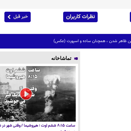
نظرات کاربران
خبر قبل
رین ظاهر شدن ، همچنان ساده و اسپورت (عکس)
تماشاخانه
ساعت ۸:۱۵ ششم اوت ؛ هیروشیما / وقتی شهر در