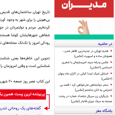
تاریخ تهران ساختمان‌های قدیمی
بی‌هویتی را برای شهر به وجود آور
کرده‌ایم. مردم و دولتمردان در 
شفاهی شهرهایشان کوشا هستند؛ ا
رودکی امروز یا تک‌تک محله‌های نا
در حاشیه
هدیه تهرانی در جدیدترین ظاهر شدن ،
همچنان ساده و اسپورت (عکس)
تدوین این خاطره‌ها یعنی شناسنام
عکس پدرانه سپند امیرسلیمانی با شعری
شناسایی است و وقتی امروزمان را ش
احساسی (+عکس)
استایل شیک لیندا کیانی در اکران ماه پنهان
(+عکس)
این کتاب عصر روز جمعه 20 شهریور در مراسم «عصر کتاب طهران» در باغ موزه‌ی هنرهای ایرانی رونمائی شد.
سحر دولتشاهی عذرخواهی کرد ؛ قصد بی
احترامی به اذان نداشتم (عکس)
پربیننده ترین پست همین ی
بازیگران زن سریال «بامداد خمار» در پشت
صحنه به سبک دوران قاجار (عکس)
باشگاه مغز