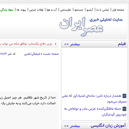
صفحه اول
تماس با ما
آرشیو
جستجو
نظرسنجی
آب و هوا
اوقات شرعی
پیوند ها
سواد زندگی
فیلم
بیشتر »»
وزیر دفاع پاکستان: توافق مکه می تواند 
صفحه نخست
»
فرهنگی/هنری
کد خبر
۱۷۸۲۶
هشدار درباره ناس؛ ماده‌ای اعتیادآور که علنی
«ما از تاریخ شهر غافلیم. هر چیز اصیل ز
مصرف می‌شود
اصالت دارد خراب می‌کنند و به جایش یک چ
حمله غافلگیرکننده خرس مادر و توله‌اش به
خودروی گردشگران
آموزش زبان انگلیسی
بیشتر »»