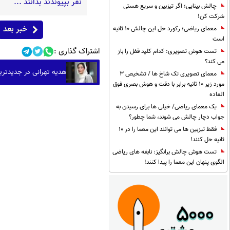
نفر بپیوندند بدانند ...
چالش بینایی؛ اگر تیزبین و سریع هستی
شرکت کن!
خبر بعد
معمای ریاضی؛ رکورد حل این چالش 10 ثانیه
است
اشتراک گذاری :
تست هوش تصویری: کدام کلید قفل را باز
می کند؟
هدیه تهرانی در جدیدت
معمای تصویری تک شاخ ها / تشخیص 3
مورد زیر 10 ثانیه برابر با دقت و هوش بصری فوق
العاده
یک معمای ریاضی/ خیلی ها برای رسیدن به
جواب دچار چالش می شوند، شما چطور؟
فقط تیزبین ها می توانند این معما را در 10
ثانیه حل کنند!
تست هوش چالش برانگیز: نابغه های ریاضی
الگوی پنهان این معما را پیدا کنند!