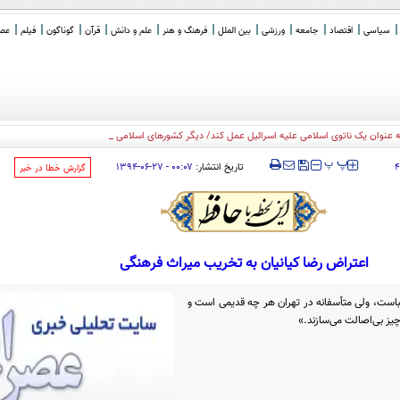
سیاسی
اقتصاد
جامعه
ورزشی
بین الملل
فرهنگ و هنر
علم و دانش
قرآن
گوناگون
فیلم
عصر 
به عنوان یک ناتوی اسلامی علیه اسرائیل عمل کند/ دیگر کشورهای اسلامی هم می توانند
_
‍‍‍ پ
پ
تاریخ انتشار:
۰۰:۰۷ - ۲۷-۰۶-۱۳۹۴
۴
‌گزارش خطا در خبر
اعتراض رضا کیانیان به تخریب میراث فرهنگی
یباست، ولی متأسفانه در تهران هر چه قدیمی است و
یز بی‌اصالت می‌سازند.»