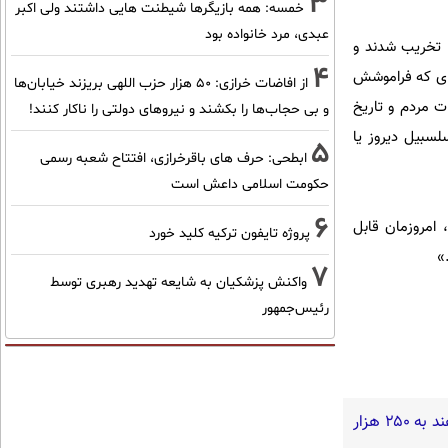
3
خمسه: همه بازیگرها شیطنت هایی داشتند ولی اکبر
عبدی، مرد خانواده بود
ا تخریب شدند و
4
ی‌ای که فراموشش
از افاضات خرازی: ۵۰ هزار حزب اللهی بریزند خیابان‌ها
ت مردم و تاریخ
و بی حجاب‌ها را بکشند و نیرو‌های دولتی را ناکار کنند!
لسبیل دیروز یا
5
ابطحی: حرف های باقرخرازی، افتتاح شعبه رسمی
حکومت اسلامی داعش است
6
 امروزمان قابل
پروژه تایفون ترکیه کلید خورد
»
7
واکنش پزشکیان به شایعه تهدید رهبری توسط
رئیس‌جمهور
گفته‌های یک روحانی تندرو و ردپای بیش از ۳ یا ۴ جرم جدی امنیتی و کیفری / آن‌هایی که می‌خواهند به ۲۵۰ هزار