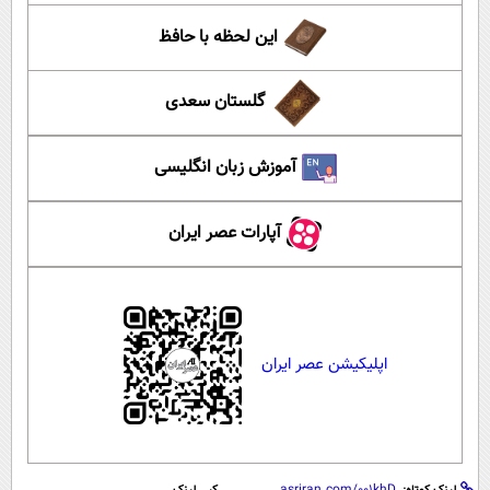
این لحظه با حافظ
گلستان سعدی
آموزش زبان انگلیسی
آپارات عصر ایران
اپلیکیشن عصر ایران