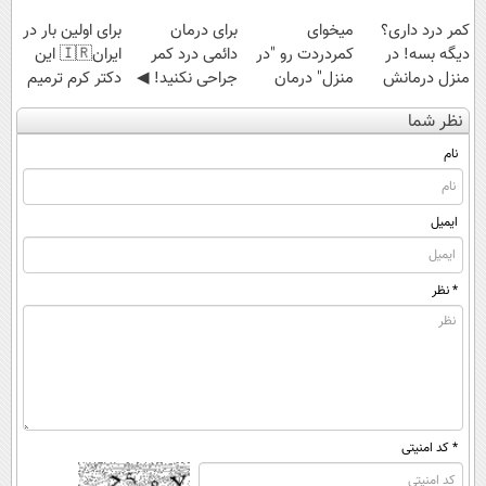
کمر درد داری؟
میخوای
برای درمان
برای اولین بار در
دیگه بسه! در
کمردردت رو "در
دائمی درد کمر
ایران🇮🇷 این
منزل درمانش
منزل" درمان
جراحی نکنید! ◀
دکتر کرم ترمیم
کن
کنی؟ (◂فیلم +
پرسش‌نامه رو پر
کننده 23 روزه
نظر شما
(◀پرسش‌نامه)
◂پرسش‌نامه)
کن ▶
ساخت!
نام
ایمیل
* نظر
* کد امنیتی