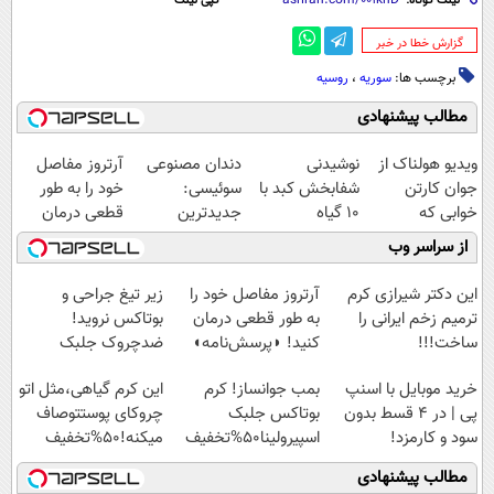
لینک کوتاه:
کپی لینک
‌گزارش خطا در خبر
برچسب ها:
سوریه
،
روسیه
مطالب پیشنهادی
ویدیو هولناک از
نوشیدنی
دندان مصنوعی
آرتروز مفاصل
جوان کارتن
شفابخش کبد با
سوئیسی:
خود را به طور
خوابی که
10 گیاه
جدیدترین
قطعی درمان
میلیاردر شد.
موثر(تخفیف تا
فناوری اروپا،
کنید!
از سراسر وب
آموزش رایگان
امشب)
سبک و مقاوم |
◗پرسش‌نامه◖
پرداخت قسطی
این دکتر شیرازی کرم
آرتروز مفاصل خود را
زیر تیغ جراحی و
ترمیم زخم ایرانی را
به طور قطعی درمان
بوتاکس نروید!
ساخت!!!
کنید! ◗پرسش‌نامه◖
ضدچروک جلبک
با40%تخفیف
خرید موبایل با اسنپ
بمب جوانساز! کرم
این کرم گیاهی،مثل اتو
پی | در ۴ قسط بدون
بوتاکس جلبک
چروکای پوستتوصاف
سود و کارمزد!
اسپیرولینا50%تخفیف
میکنه!50%تخفیف
مطالب پیشنهادی