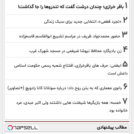
1
باقر خرازی؛ چندان درشت گفت که تندروها را جا گذاشت!
2
«تجرد قطعی»، انتخابی جدید برای سبک زندگی
3
حضور محمدجواد ظریف در مراسم تشییع ابوالقاسم قاسم‌زاده
4
زنِ بادیگارد محافظ نیوشا ضیغمی در مسجد شهرک غرب
5
ابطحی: حرف های باقرخرازی، افتتاح شعبه رسمی حکومت اسلامی
داعش است
6
بانوی معماری که به بتن روح داد؛ درباره سوتلانا کانا رادویچ (+تصاویر)
7
خمسه: همه بازیگرها شیطنت هایی داشتند ولی اکبر عبدی، مرد
خانواده بود
مطالب پیشنهادی