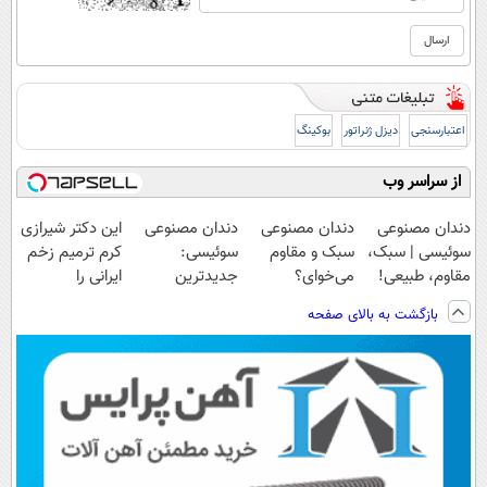
اعتبارسنجی
دیزل ژنراتور
بوکینگ
از سراسر وب
دندان مصنوعی
دندان مصنوعی
دندان مصنوعی
این دکتر شیرازی
سوئیسی | سبک،
سبک و مقاوم
سوئیسی:
کرم ترمیم زخم
مقاوم، طبیعی!
می‌خوای؟
جدیدترین
ایرانی را
ویزیت
پرداخت اقساطی
فناوری اروپا،
ساخت!!!
بازگشت به بالای صفحه
رایگان+پرداخت
هم داریم!😍 |
سبک و مقاوم |
اقساطی😍
📍تهران
پرداخت قسطی