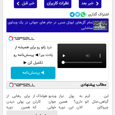
خبر بعد
نظرات کاربران
خبر قبل
اشتراک گذاری :
تمام گل‌های لیونل مسی در جام های جهانی در یک ویدئوی
تماشایی
درد زانو رو برای همیشه از
یادت ببر! ◀ پرسش‌نامه رو
تکمیل کن ▶
◀ پرسش‌نامه
مطالب پیشنهادی
این کرم
به پول نیاز
ویدیو هولناک از
برای رهایی از
گیاهی،مثل اتو
داری؟ همین
جوان کارتن
بی پولی دیدن
چروکای
الان این دوره
خوابی که
همین دوره
پوستتوصاف
رایگان رو شرکت
میلیاردر شد.
رایگان کافیه!