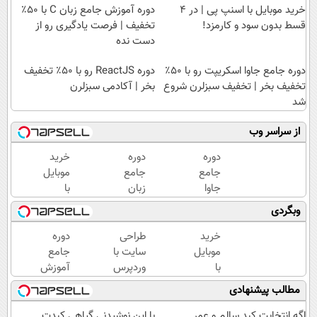
خرید موبایل با اسنپ پی | در ۴
دوره آموزش جامع زبان C با ۵۰٪
قسط بدون سود و کارمزد!
تخفیف | فرصت یادگیری رو از
دست نده
دوره جامع جاوا اسکریپت رو با ۵۰٪
دوره ReactJS رو با ۵۰٪ تخفیف
تخفیف بخر | تخفیف سبزلرن شروع
بخر | آکادمی سبزلرن
شد
از سراسر وب
دوره
دوره
خرید
جامع
جامع
موبایل
جاوا
زبان
با
اسکریپت
سی
اسنپ
وبگردی
رو با ۵۰٪
شارپ با
پی | در
تخفیف
۵۰٪
۴
خرید
طراحی
دوره
بخر |
تخفیف
قسط
موبایل
سایت با
جامع
تخفیف
|
بدون
با
وردپرس
آموزش
سبزلرن
یادگیری
سود و
اسنپ
بدون
وردپرس
مطالب پیشنهادی
شروع
حرفه‌ای
کارمزد!
پی | در
کدنویسی
با ۵۰%
شد
برنامه
۴
| با ۵۰٪
تخفیف
اگه انتخابت کبد سالم و عمر
با این نوشیدنی گیاهی کبدت