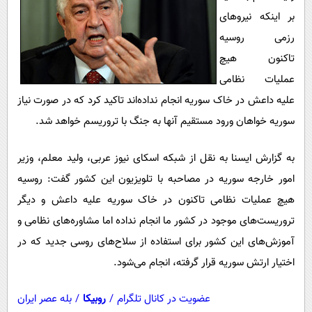
پیامک
سرگرمی
بر اینکه نیروهای
روانشناسی
فناوری
رزمی روسیه
آشپزی
تاکنون هیچ
گوناگون
عملیات نظامی
دانلود
حوادث
علیه داعش در خاک سوریه انجام نداده‌اند تاکید کرد که در صورت نیاز
محیط زیست
سوریه خواهان ورود مستقیم آنها به جنگ با تروریسم خواهد شد.
سلامت
به گزارش ایسنا به نقل از شبکه اسکای نیوز عربی، ولید معلم، وزیر
فرهنگی
امور خارجه سوریه در مصاحبه با تلویزیون این کشور گفت: روسیه
بین الملل
هیچ عملیات نظامی تاکنون در خاک سوریه علیه داعش و دیگر
اجتماعی
تروریست‌های موجود در کشور ما انجام نداده اما مشاوره‌های نظامی و
حیات وحش
آموزش‌های این کشور برای استفاده از سلاح‌های روسی جدید که در
اختیار ارتش سوریه قرار گرفته، انجام می‌شود.
سیاست خارجی
عضویت در کانال تلگرام
/
روبیکا
/
بله عصر ایران