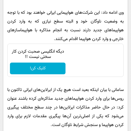
پیامک
سرگرمی
وی ادامه داد: این شرکت‌های هواپیمایی ایرانی خواهند بود که با توجه
روانشناسی
فناوری
به وضعیت ناوگان خود و البته سطح نیازی که به وارد کردن
آشپزی
گوناگون
هواپیماهای جدید دارند نسبت به انجام مذاکره با هواپیماسازهای
دانلود
حوادث
خارجی و وارد کردن هواپیما اقدام می‌کنند.
محیط زیست
دیگه انگلیسی صحبت کردن کار
سختی نیست !!
سلامت
کلیک کن!
فرهنگی
بین الملل
سامانی با بیان اینکه بعید است هیچ یک از ایرلاین‌های ایرانی تاکنون با
اجتماعی
روس‌ها برای وارد کردن هواپیماهای جدید مذاکره‌ای کرده باشند عنوان
حیات وحش
کرد: در حال حاضر مذاکرات ایرلاین‌ها در چند سطح مختلف پیگیری
سیاست خارجی
می‌شود که یکی از اصلی‌ترین آن‌ها پیگیری مقدمات لازم برای وارد
کردن هواپیما و سنجش شرایط ناوگان است.