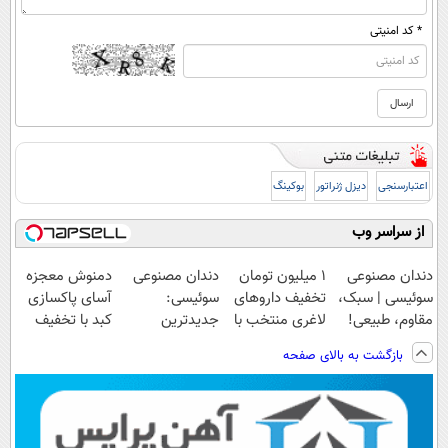
* کد امنیتی
اعتبارسنجی
دیزل ژنراتور
بوکینگ
از سراسر وب
دندان مصنوعی
۱ میلیون تومان
دندان مصنوعی
دمنوش معجزه
سوئیسی | سبک،
تخفیف داروهای
سوئیسی:
آسای پاکسازی
مقاوم، طبیعی!
لاغری منتخب با
جدیدترین
کبد با تخفیف
ویزیت
ارسال از
فناوری اروپا،
ویژه
بازگشت به بالای صفحه
رایگان+پرداخت
داروخانه نزدیکت
سبک و مقاوم |
اقساطی😍
پرداخت قسطی