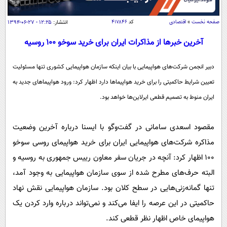
سیاسی
اقتصاد
صفحه نخست
»
اقتصادی
کد
۴۱۷۸۴۶
انتشار:
۱۲:۲۵ - ۲۷-۰۶-۱۳۹۴
جامعه
اقتصادی
آخرین خبرها از مذاکرات ایران برای خرید سوخو 100 روسیه
ورزشی
اجتماعی
خودرو
دبیر انجمن شرکت‌های هواپیمایی با بیان اینکه سازمان هواپیمایی کشوری تنها مسئولیت
بین الملل
حوادث
تعیین شرایط حاکمیتی را برای خرید هواپیماها دارد اظهار کرد: ورود هواپیماهای جدید به
فرهنگ و هنر
سیاست خارجی
سلامت
ایران منوط به تصمیم قطعی ایرلاین‌ها خواهد بود.
علم و دانش
یک برش دانایی
قرآن
فناوری و It
مقصود اسعدی سامانی در گفت‌وگو با ایسنا درباره آخرین وضعیت
محیط زیست
گوناگون
مذاکره شرکت‌های هواپیمایی ایران برای خرید هواپیمای روسی سوخو
علمی
سفر و تفریح
100 اظهار کرد: آنچه در جریان سفر معاون رییس جمهوری به روسیه و
فیلم
سرگرمی
اخبار کریپتو
البته حرف‌های مطرح شده از سوی سازمان هواپیمایی به وجود آمد،
عصر ایران 2
اقتصاد
باشگاه مغز
تنها گمانه‌زنی‌هایی در سطح کلان بود. سازمان هواپیمایی نقش نهاد
آموزش زبان
خواندنی ها و دیدنی ها
ورزش
مجله تصویری سلاح
حاکمیتی در این عرصه را ایفا می‌کند و نمی‌تواند درباره وارد کردن یک
داستان کوتاه
سیاست
هواپیمای خاص اظهار نظر قطعی کند.