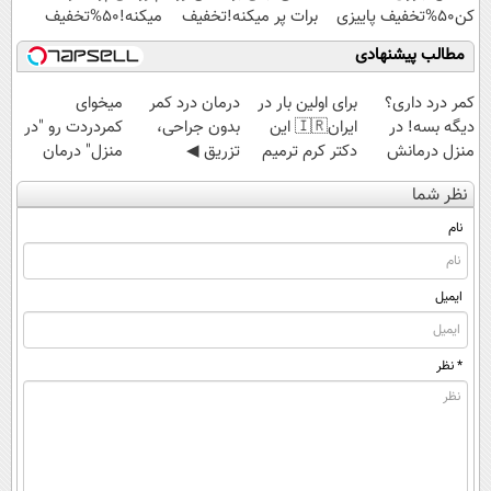
کن50%تخفیف پاییزی
برات پر میکنه!تخفیف
میکنه!50%تخفیف
تا امشب
مطالب پیشنهادی
کمر درد داری؟
برای اولین بار در
درمان درد کمر
میخوای
دیگه بسه! در
ایران🇮🇷 این
بدون جراحی،
کمردردت رو "در
منزل درمانش
دکتر کرم ترمیم
تزریق ◀
منزل" درمان
کن
کننده 23 روزه
پرسش‌نامه رو پر
کنی؟ (◂فیلم +
نظر شما
(◀پرسش‌نامه)
ساخت!
کن ▶
◂پرسش‌نامه)
نام
ایمیل
* نظر