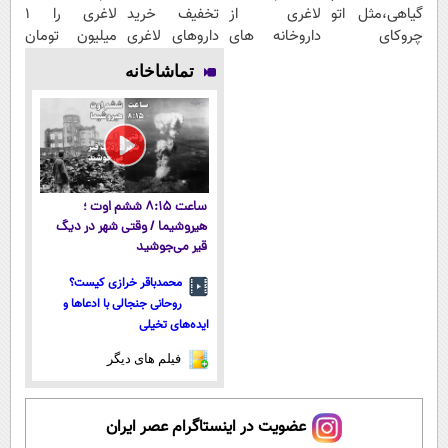
گیاهی،مثل اتو
لاغری از
تخفیف خرید
لاغری را ۱
چروکای
داروخانه های
داروهای لاغری
میلیون تومان
پوستتوصاف
اطرافت، ارسال
با ارسال از
ارزان‌تر از
تماشاخانه
میکنه!50%تخفیف
فوری همراه با
داروخانه و پک
همه‌جا بخر!
پک یخ!
یخ!
ساعت ۸:۱۵ ششم اوت ؛
هیروشیما / وقتی شهر در دیگ
قیر می‌جوشید
محمدباقر خرازی کیست؟
روحانی جنجالی با ادعاها و
ایده‌های تخیلی
فیلم های دیگر
عضویت در اینستاگرام عصر ایران