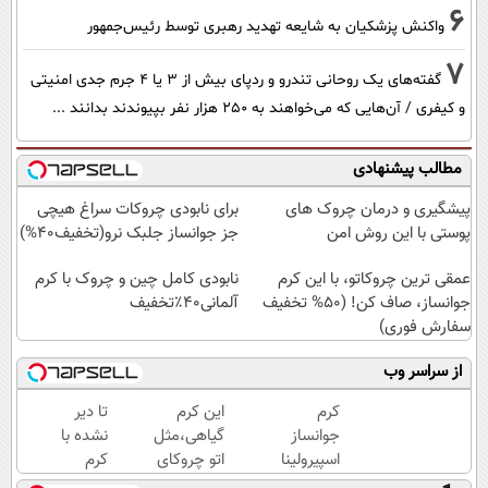
6
واکنش پزشکیان به شایعه تهدید رهبری توسط رئیس‌جمهور
7
گفته‌های یک روحانی تندرو و ردپای بیش از ۳ یا ۴ جرم جدی امنیتی
و کیفری / آن‌هایی که می‌خواهند به ۲۵۰ هزار نفر بپیوندند بدانند ...
مطالب پیشنهادی
پیشگیری و درمان چروک های
برای نابودی چروکات سراغ هیچی
پوستی با این روش امن
جز جوانساز جلبک نرو(تخفیف40%)
عمقی ترین چروکاتو، با این کرم
نابودی کامل چین و چروک با کرم
جوانساز، صاف کن! (50% تخفیف
آلمانی۴۰٪تخفیف
سفارش فوری)
از سراسر وب
کرم
این کرم
تا دیر
جوانساز
گیاهی،مثل
نشده با
اسپیرولینا
اتو چروکای
کرم
پوستتوصاف
ضدچروک