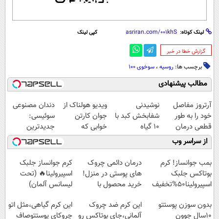
لینک کوتاه:
کپی لینک
‌گزارش خطا در خبر
برچسب ها:
روسیه
،
سوخوی ۱۰۰
مطالب پیشنهادی
آرتروز مفاصل
نوشیدنی
ویدیو هولناک از
دندان مصنوعی
خود را به طور
شفابخش کبد با
جوان کارتن
سوئیسی:
قطعی درمان
10 گیاه
خوابی که
جدیدترین
کنید!
موثر(تخفیف تا
میلیاردر شد.
فناوری اروپا،
از سراسر وب
◗پرسش‌نامه◖
امشب)
آموزش رایگان
سبک و مقاوم |
پرداخت قسطی
بمب جوانساز! کرم
درمان دائمی چروک
کرم جوانساز جلبک
بوتاکس جلبک
های پوستی در منزل!
اسپیرولینا🔥 (تحت
اسپیرولینا50%تخفیف
خرید محصول با
لیسانس آلمان)
تخفیف
بدون سوزن پوستتو
این کرم ضد چروک
این کرم گیاهی،مثل اتو
10سال جوون
آلمانی،جای بوتاکس رو
چروکای پوستتوصاف