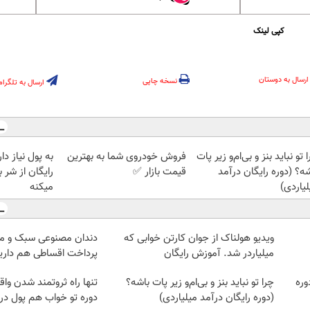
کپی لینک
ارسال به دوستان
نسخه چاپی
ارسال به تلگرام
 تو نباید بنز و بی‌ام‌و زیر پات
فروش خودروی شما به بهترین
به پول نیاز دا
ه؟ (دوره رایگان درآمد
قیمت بازار ✅
رایگان از شر
یاردی)
میکنه
ویدیو هولناک از جوان کارتن خوابی که
دندان مصنوعی سبک و مق
میلیاردر شد. آموزش رایگان
پرداخت اقساطی هم داریم
وره
چرا تو نباید بنز و بی‌ام‌و زیر پات باشه؟
تنها راه ثروتمند شدن واق
(دوره رایگان درآمد میلیاردی)
دوره تو خواب هم پول در 