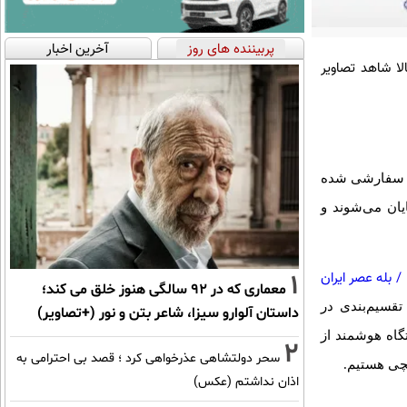
پربیننده های روز
آخرین اخبار
با نام Venice منتشر می‌شود و حالا شاهد تصاویر
ای سفارشی شده
یان می‌شوند و
1
/
بله عصر ایران
معماری که در 92 سالگی هنوز خلق می کند؛
تقسیم‌بندی در
داستان آلوارو سیزا، شاعر بتن و نور (+تصاویر)
اه هوشمند از
2
سحر دولتشاهی عذرخواهی کرد ؛ قصد بی احترامی به
اذان نداشتم (عکس)