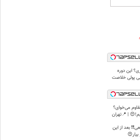
ری؟ این دوره
 بی پولی خلاصت
اوم می‌خوای؟
!😍 | 📍تهران
عی❗❗ بعد از این
بیار😍