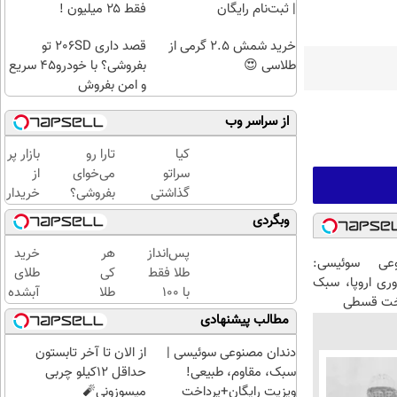
| ثبت‌‌نام رایگان
فقط ۲۵ میلیون !
خرید شمش 2.5 گرمی از
قصد داری 206SD تو
طلاسی 😍
بفروشی؟ با خودرو45 سریع
و امن بفروش
از سراسر وب
کیا
تارا رو
بازار پر
سراتو
می‌خوای
از
گذاشتی
بفروشی؟
خریدار
برای
با
207
وبگردی
فروش؟
خودرو۴۵
شده
با
یک‌روزه
!!!
پس‌انداز
هر
خرید
عی سوئیسی:
خودرو45
بفروشش
ماشینتو
طلا فقط
کی
طلای
وری اروپا، سبک
سریع
اینجا به
با ۱۰۰
طلا
آبشده
اخت قسطی
بفروش
راحتی
هزارتومان
داره،
حتی با
مطالب پیشنهادی
✅
بفروش
(امن و
غم
۱۰۰هزارتومان
راحت)
نداره!
دندان مصنوعی سوئیسی |
از الان تا آخر تابستون
😊💎
سبک، مقاوم، طبیعی!
حداقل 12کیلو چربی
(خرید
ویزیت رایگان+پرداخت
میسوزونی🧨