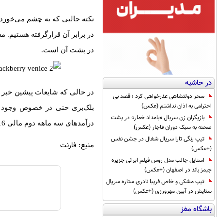
نکته جالبی که به چشم می‌خورد
در برابر آن قرارگرفته هستیم. م
در پشت آن است.
در حاشیه
در حالی که شایعات پیشین خبر 
سحر دولتشاهی عذرخواهی کرد ؛ قصد بی
احترامی به اذان نداشتم (عکس)
بلک‌بری حتی در خصوص وجود ای
بازیگران زن سریال «بامداد خمار» در پشت
درآمدهای سه ماهه دوم مالی 2016 این شرکت شاهد انتشار خبرهایی تازه از این دستگاه جدید بلک‌بری باشیم.
صحنه به سبک دوران قاجار (عکس)
تیپ رنگی تارا سریال شغال در جشن نفس
منبع: فارنت
(+عکس)
استایل جالب مدل روس فیلم ایرانی جزیره
جیمز باند در اصفهان (+عکس)
تیپ مشکی و خاص فریبا نادری ستاره سریال
ستایش در آیین مهرورزی (+عکس)
باشگاه مغز