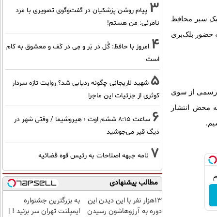
3
پیام روشن پزشکیان در گفت‌و‌گوی تصویری با مرد
 یک سپر محافظ
نامرئی: من هستم!
ه حضور بلک‌بری
4
امروز با حافظ: گُل در بَر و مِی در کَف و معشوق به کام
است
5
شهید لاریجانی چگونه ردیابی شد؟ روایت تازه سردار
ر رسمی از سوی
کوثری از جزئیات این ماجرا
ه محض انتشار
6
ساعت ۸:۱۵ ششم اوت ؛ هیروشیما / وقتی شهر در
دیگ قیر می‌جوشید
7
نامه جبهه اصلاحات به رئیس قوه قضائیه
مطالب پیشنهادی
13هزار نفر با این دیدن این
به بزرگترین جشنواره
دوره به آرزوهاشون رسیدن
ایمپلنت تهران سر بزنید ! |