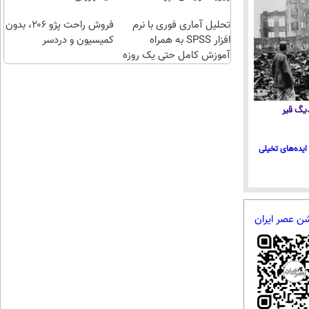
طلا با
اقساطی😍
تحلیل آماری فوری با نرم
چند
فروش راحت پژو ۲۰6، بدون
افزار SPSS به همراه
کلیک)
کمیسیون و دردسر
آموزش کامل حتی یک روزه
!!
 دیگ قیر
ایده‌های تخیلی
شن عصر ایران