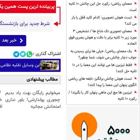
معمای ریاضی؛ رکورد حل این چالش 10 ثانیه
پربیننده ترین پست همین ی
است
تست هوش تصویری: کدام کلید قفل را باز
شرط جدید برای بازنشستگی
می کند؟
معمای تصویری تک شاخ ها / تشخیص 3
مورد زیر 10 ثانیه برابر با دقت و هوش بصری فوق
خبر بعد
العاده
یک معمای ریاضی/ خیلی ها برای رسیدن به
اشتراک گذاری :
جواب دچار چالش می شوند، شما چطور؟
این وسایل نقلیه نظامی 
فقط تیزبین ها می توانند این معما را در 10
ثانیه حل کنند!
مطالب پیشنهادی
تست هوش چالش برانگیز: نابغه های ریاضی
الگوی پنهان این معما را پیدا کنند!
میخوایم رایگان بهت یاد بدیم
تیزبین ها مچ این ماهی پنهان کار را بگیرند! /
رکورد 10 ثانیه
چجوری پولدارشی! باور نداری
خ
امتحانش مجانیه
اق