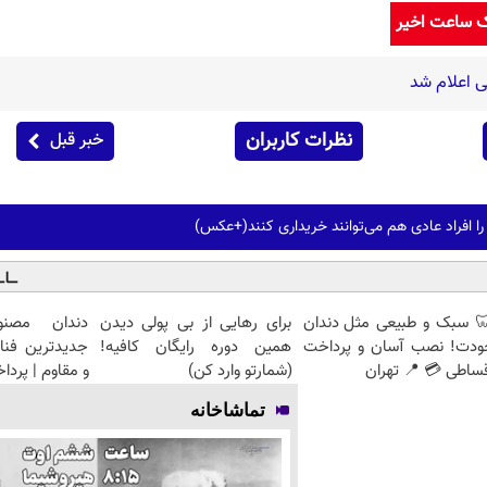
ک ساعت اخیر
 اعلام شد
نظرات کاربران
خبر قبل
را افراد عادی هم می‌توانند خریداری کنند(+عکس)
 سبک و طبیعی مثل دندان
برای رهایی از بی پولی دیدن
دندان مصنو
ودت! نصب آسان و پرداخت
همین دوره رایگان کافیه!
جدیدترین فنا
ساطی 💳 📍 تهران
(شمارتو وارد کن)
و مقاوم | پرد
تماشاخانه