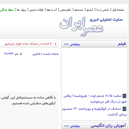
صفحه اول
تماس با ما
آرشیو
جستجو
نظرسنجی
آب و هوا
اوقات شرعی
پیوند ها
سواد زندگی
فیلم
بیشتر »»
۴ کشته در تصادف جاده اهواز خرمشهر
صفحه نخست
»
فناوری
کد خبر
۴۱۷۹۴۴
ساعت ۸:۱۵ ششم اوت ؛ هیروشیما / وقتی
با نگاهی ساده به سیستم‌عامل این گوشی ه
شهر در دیگ قیر می‌جوشید
آیکون‌های سفارشی شده هستیم.
تصادف در کهگیلویه و بویراحمد ۲۲ مصدوم
برجای گذاشت
آموزش زبان انگلیسی
بیشتر »»