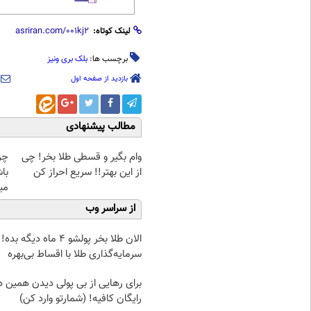
لینک کوتاه:
برچسب ها:
بلک بری ونیز
بازدید از صفحه اول
مطالب پیشنهادی
وام بگیر و قسطی طلا بخر! چی
چرا
از این بهتر!! سریع احراز کن
باش
میل
از سراسر وب
الان طلا بخر پولشو 4 ماه دیگه بده!
سرمایه‌گذاری طلا با اقساط بی‌بهره
برای رهایی از بی پولی دیدن همین د
رایگان کافیه! (شمارتو وارد کن)