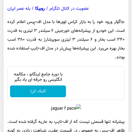
پیامک
سرگرمی
عضویت در کانال تلگرام
/
روبیکا
/
بله عصر ایران
روانشناسی
فناوری
جاگوار ورود خود را به بازار کراس اوور‌ها با مدل اف-پِیس اعلام کرده
آشپزی
گوناگون
است. این خودرو از پیشرانه‌های خورجینی ۶ سیلندر ۳ لیتری به قدرت
دانلود
حوادث
۳۴۰ اسب بخار و ۶ سیلندر ۳ لیتری سوپرشارژ به قدرت ۳۸۰ اسب
محیط زیست
بخار بهره می‌برد. این پیشرانه‌ها پیش‌تر در مدل اف-تایپ استفاده شده
بودند.
سلامت
فرهنگی
با دوره جامع لینگانو ، مکالمه
انگلیسی رو حرفه ای یاد بگیر
بین الملل
اجتماعی
کلیک کن!
حیات وحش
سیاست خارجی
پیشرانه تنها قسمتی نیست که از اف-تایپ به عاریه گرفته شده است.
ظاهر اف-پیس به خصوص در قسمت عقب، شباهت زیادی به کوپه