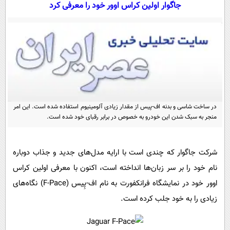
سیاسی
جاگوار اولین کراس اوور خود را معرفی کرد
اقتصاد
جامعه
اقتصادی
ورزشی
اجتماعی
خودرو
بین الملل
حوادث
فرهنگ و هنر
سیاست خارجی
سلامت
در ساخت شاسی و بدنه اف-پیس از مقدار زیادی آلومینیوم استفاده شده است. این امر
علم و دانش
یک برش دانایی
منجر به سبک شدن این خودرو به خصوص در برابر رقبای خود شده است.
قرآن
فناوری و It
محیط زیست
گوناگون
علمی
سفر و تفریح
شرکت جاگوار که چندی است با ارایه مدل‌‌های جدید و جذاب دوباره
فیلم
سرگرمی
اخبار کریپتو
نام خود را بر سر زبان‌ها انداخته است، اکنون با معرفی اولین کراس
عصر ایران 2
اقتصاد
باشگاه مغز
اوور خود در نمایشگاه فرانکفورت به نام اف-پِیس (
F-Pace
) نگاه‌های
آموزش زبان
خواندنی ها و دیدنی ها
ورزش
زیادی را به خود جلب کرده است.
مجله تصویری سلاح
داستان کوتاه
سیاست