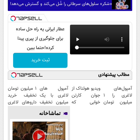
«شکر» سلول‌های سرطانی را شُل می‌کند و گسترش می‌دهد!
عطار ایرانی یه راه حل ساده
برای جلوگیری از پیری پیدا
کرده!حتما ببین
ثبت خرید
مطالب پیشنهادی
آمپول‌های
ویدیو هولناک از
آمپول های
1 میلیون تومان
لاغری را ۱
جوان کارتن
لاغری با یک
تخفیف خرید
میلیون تومان
خوابی که
میلیون تخفیف
داروهای لاغری
ارزان‌تر از
میلیاردر شد.
| ارسال از
با ارسال از
تماشاخانه
همه‌جا بخر!
آموزش رایگان
داروخانه های
داروخانه و پک
معتبر
یخ!