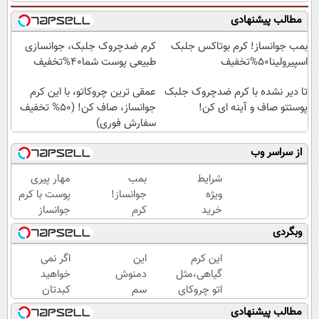
مطالب پیشنهادی
بمب جوانساز! کرم بوتاکس جلبک
کرم ضدچروک جلبک، جوانسازی
اسپیرولینا50%تخفیف
طبیعی پوست شما40%تخفیف
تا دیر نشده با کرم ضدچروک جلبک
عمقی ترین چروکاتو، با این کرم
پوستتو صاف و آینه ای کن!
جوانساز، صاف کن! (50% تخفیف
سفارش فوری)
از سراسر وب
شرایط
بمب
مهار پیری
ویژه
جوانساز!
پوست با کرم
خرید
کرم
جوانساز
کرم
بوتاکس
پوست
وبگردی
بوتاکس
جلبک
آلمانی(تخفیف
گیاهی
اسپیرولینا50%تخفیف
ویژه تا
این کرم
این
اگر نمی
تا پایان
امشب)
گیاهی،مثل
دمنوش
خواهید
امشب!
اتو چروکای
سم
کبدتان
پوستتوصاف
زدا،
چرب
مطالب پیشنهادی