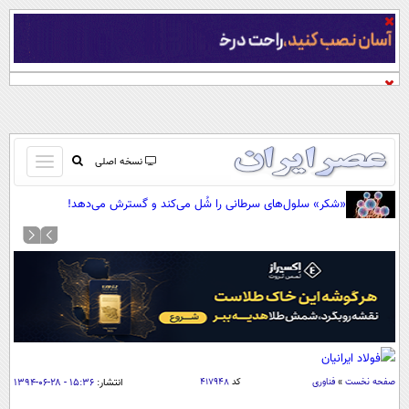
باز
نسخه اصلی
و
صفحه اول
«شکر» سلول‌های سرطانی را شُل می‌کند و گسترش می‌دهد!
بسته
تماس با ما
کردن
آرشیو
منو
جستجو
نظرسنجی
آب و هوا
اوقات شرعی
پیوند ها
صفحه نخست
»
فناوری
کد
۴۱۷۹۴۸
انتشار:
۱۵:۳۶ - ۲۸-۰۶-۱۳۹۴
سواد زندگی