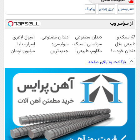
اعتبارسنجی
دیزل ژنراتور
بوکینگ
از سراسر وب
🦷 سبک و
دندان مصنوعی
دندان مصنوعی
آمپول لاغری
طبیعی مثل
سوئیسی | سبک،
سوئیسی:
اسپارتینا، ا
دندان خودت!
مقاوم، طبیعی!
جدیدترین
میلیون تومان
نصب آسان و
ویزیت
فناوری اروپا،
ارزان‌تر از
بازگشت به بالای صفحه
پرداخت اقساطی
رایگان+پرداخت
سبک و مقاوم |
همه‌جا!
💳 📍 تهران
اقساطی😍
پرداخت قسطی