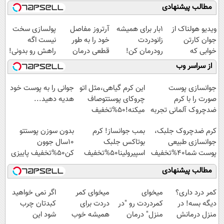
مطالب پیشنهادی
ویدیو هولناک از
1بار برای همیشه
آرتروز مفاصل
پولسازی سخت
جوان کارتن
زانودردت
خود را به طور
نیست اگه
خوابی که
رودرمان کن!
قطعی درمان
راهش رو بدونی!
میلیاردر شد.
(تکنولوژی آلمان)
کنید!
" دوره رایگان "
از سراسر وب
آموزش رایگان
◂پرسشنامه▸
◗پرسش‌نامه◖
جوانسازی پوست
این کرم گیاهی،مثل اتو
جوانی را به پوست خود
صورت را با کرم
چروکای پوستتوصاف
هدیه دهید...
ضدچروک آلمانی تجربه
میکنه!50%تخفیف
کنید!
کرم ضدچروک جلبک،
بمب جوانساز! کرم
بدون سوزن پوستتو
جوانسازی طبیعی
بوتاکس جلبک
10سال جوون
پوست شما40%تخفیف
اسپیرولینا50%تخفیف
کن50%تخفیف پاییزی
مطالب پیشنهادی
کمر درد داری؟
میخوای
میخوای کمر
اگر نمی خواهید
دیگه بسه! در
کمردردت رو "در
دردت برای
کبدتان چرب
منزل درمانش
منزل" درمان
همیشه خوب
شود این