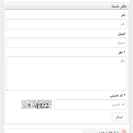
کن
کنی؟ (◂فیلم +
شه؟ ◀
نوشیدنی خوش
نظر شما
(◀پرسش‌نامه)
◂پرسش‌نامه)
پرسش‌نامه رو پر
طعم را بنوشید
کن!
نام
ایمیل
* نظر
* کد امنیتی