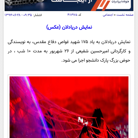
سیاسی
اقتصاد
صفحه نخست
»
اجتماعی
کد
۴۱۷۹۷۵
انتشار:
۰۹:۳۵ - ۲۸-۰۶-۱۳۹۴
جامعه
اقتصادی
نمایش دریادلان (عکس)
ورزشی
اجتماعی
خودرو
نمایش دریادلان به یاد ۱۷۵ شهید غواص دفاع مقدس، به نویسندگی
بین الملل
حوادث
و کارگردانی امیرحسین شفیعی از ۲۶ شهریور به مدت ۱۰ شب ، در
فرهنگ و هنر
سیاست خارجی
سلامت
حوض بزرگ پارک دانشجو اجرا می شود.
علم و دانش
یک برش دانایی
قرآن
فناوری و It
محیط زیست
گوناگون
علمی
سفر و تفریح
فیلم
سرگرمی
اخبار کریپتو
عصر ایران 2
اقتصاد
باشگاه مغز
آموزش زبان
خواندنی ها و دیدنی ها
ورزش
مجله تصویری سلاح
داستان کوتاه
سیاست