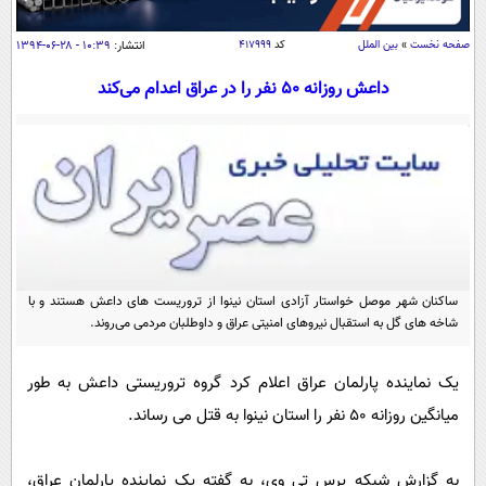
سیاسی
اقتصاد
صفحه نخست
»
بین الملل
کد
۴۱۷۹۹۹
انتشار:
۱۰:۳۹ - ۲۸-۰۶-۱۳۹۴
جامعه
اقتصادی
داعش روزانه 50 نفر را در عراق اعدام می‌کند
ورزشی
اجتماعی
خودرو
بین الملل
حوادث
فرهنگ و هنر
سیاست خارجی
سلامت
علم و دانش
یک برش دانایی
قرآن
فناوری و It
محیط زیست
گوناگون
ساکنان شهر موصل خواستار آزادی استان نینوا از تروریست های داعش هستند و با
علمی
سفر و تفریح
شاخه های گل به استقبال نیروهای امنیتی عراق و داوطلبان مردمی می‌روند.
فیلم
سرگرمی
اخبار کریپتو
عصر ایران 2
اقتصاد
باشگاه مغز
یک نماینده پارلمان عراق اعلام کرد گروه تروریستی داعش به طور
آموزش زبان
خواندنی ها و دیدنی ها
میانگین روزانه 50 نفر را استان نینوا به قتل می رساند.
ورزش
مجله تصویری سلاح
داستان کوتاه
سیاست
به گزارش شبکه پرس تی وی، به گفته یک نماینده پارلمان عراق،