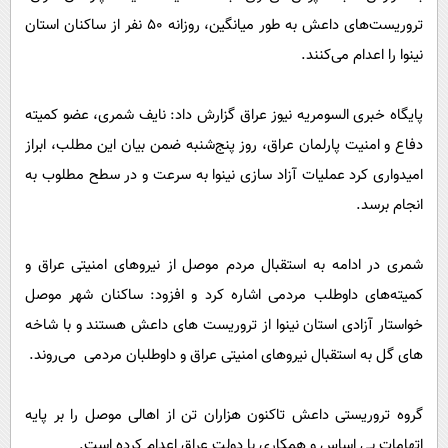
پیامک
سرگرمی
تروریست‌های داعش به طور میانگین، روزانه 50 نفر از ساکنان استان
روانشناسی
فناوری
نینوا را اعدام می‌کنند.
آشپزی
گوناگون
پایگاه خبری السومریه نیوز عراق گزارش داد: نایف شمری، عضو کمیته
دانلود
حوادث
دفاع و امنیت پارلمان عراق، روز پنج‌شنبه ضمن بیان این مطلب، ابراز
محیط زیست
امیدواری کرد عملیات آزاد سازی نینوا به سرعت و در سطح مطلوب به
سلامت
انجام برسد.
فرهنگی
شمری در ادامه به استقبال مردم موصل از نیروهای امنیتی عراق و
بین الملل
کمیته‌های داوطلب مردمی اشاره کرد و افزود: ساکنان شهر موصل
اجتماعی
خواستار آزادی استان نینوا از تروریست های داعش هستند و با شاخه
حیات وحش
های گل به استقبال نیروهای امنیتی عراق و داوطلبان مردمی می‌روند.
سیاست خارجی
گروه تروریستی داعش تاکنون هزاران تن از اهالی موصل را بر پایه
اتهامات بی اساس و همکاری با دولت عراق اعدام کرده است.