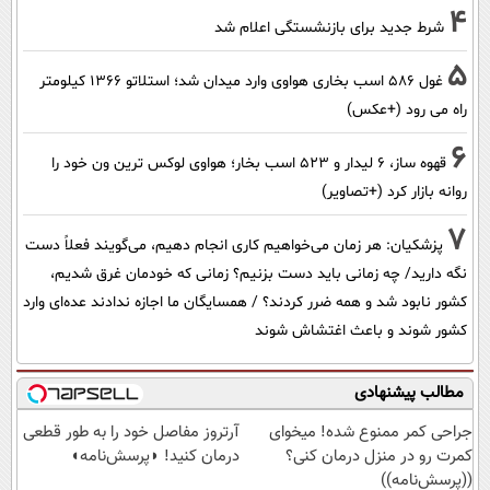
4
شرط جدید برای بازنشستگی اعلام شد
5
غول 586 اسب بخاری هواوی وارد میدان شد؛ استلاتو 1366 کیلومتر
راه می رود (+عکس)
6
قهوه ساز، 6 لیدار و 523 اسب بخار؛ هواوی لوکس ترین ون خود را
روانه بازار کرد (+تصاویر)
7
پزشکیان: هر زمان می‌خواهیم کاری انجام دهیم، می‌گویند فعلاً دست
نگه دارید/ چه زمانی باید دست بزنیم؟ زمانی که خودمان غرق شدیم،
کشور نابود شد و همه ضرر کردند؟ / همسایگان ما اجازه ندادند عده‌ای وارد
کشور شوند و باعث اغتشاش شوند
مطالب پیشنهادی
جراحی کمر ممنوع شده! میخوای
آرتروز مفاصل خود را به طور قطعی
کمرت رو در منزل درمان کنی؟
درمان کنید! ◗پرسش‌نامه◖
((پرسش‌نامه))