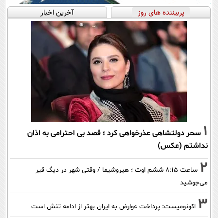
پربیننده های روز
آخرین اخبار
1
سحر دولتشاهی عذرخواهی کرد ؛ قصد بی احترامی به اذان
نداشتم (عکس)
2
ساعت ۸:۱۵ ششم اوت ؛ هیروشیما / وقتی شهر در دیگ قیر
می‌جوشید
3
اکونومیست: پرداخت عوارض به ایران بهتر از ادامه تنش است