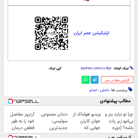
اپلیکیشن عصر ایران
لینک کوتاه:
کپی لینک
‌گزارش خطا در خبر
برچسب ها:
داعش
،
اعدام
مطالب پیشنهادی
چرا تو نباید بنز و
ویدیو هولناک از
دندان مصنوعی
آرتروز مفاصل
بی‌ام‌و زیر پات
جوان کارتن
سوئیسی:
خود را به طور
باشه؟ (دوره
خوابی که
جدیدترین
قطعی درمان
رایگان درآمد
میلیاردر شد.
فناوری اروپا،
کنید!
از سراسر وب