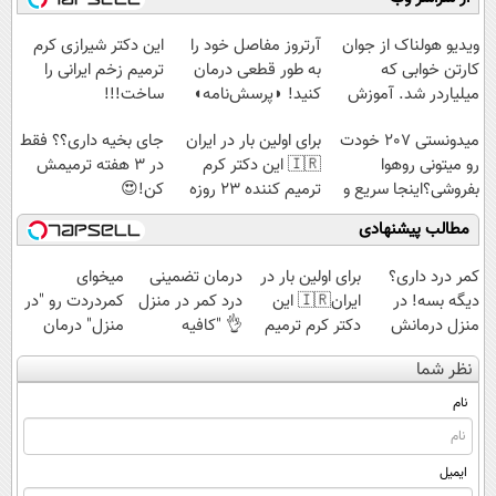
میلیاردی)
آموزش رایگان
سبک و مقاوم |
◗پرسش‌نامه◖
پرداخت قسطی
ویدیو هولناک از جوان
آرتروز مفاصل خود را
این دکتر شیرازی کرم
کارتن خوابی که
به طور قطعی درمان
ترمیم زخم ایرانی را
میلیاردر شد. آموزش
کنید! ◗پرسش‌نامه◖
ساخت!!!
رایگان
میدونستی 207 خودت
برای اولین بار در ایران
جای بخیه داری؟؟ فقط
رو میتونی روهوا
🇮🇷 این دکتر کرم
در 3 هفته ترمیمش
بفروشی؟اینجا سریع و
ترمیم کننده 23 روزه
کن!😍
راحت بفروش
ساخت!
مطالب پیشنهادی
کمر درد داری؟
برای اولین بار در
درمان تضمینی
میخوای
دیگه بسه! در
ایران🇮🇷 این
درد کمر در منزل
کمردردت رو "در
منزل درمانش
دکتر کرم ترمیم
👌 "کافیه
منزل" درمان
کن
کننده 23 روزه
پرسش‌نامه رو پر
کنی؟ (◂فیلم +
نظر شما
(◀پرسش‌نامه)
ساخت!
کنی"
◂پرسش‌نامه)
نام
ایمیل