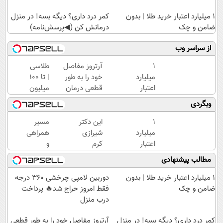
۱ میلیارد اعتبار خرید طلا | بدون
کمر درد داری؟ دیگه بسه! در منزل
ضامن و چک
درمانش کن (◀پرسش‌نامه)
از سراسر وب
۱
آرتروز مفاصل
طلاسی
میلیارد
خود را به طور
| تا 100
اعتبار
قطعی درمان
میلیون
خرید
کنید!
وام
وبگردی
طلا |
◗پرسش‌نامه◖
آنی
بدون
خرید
۱
این دکتر
مسیر
ضامن
طلا💰
میلیارد
شیرازی
همراهی
و چک
ثبت
اعتبار
کرم
و
نام
خرید
ترمیم
گزارش
مطالب پیشنهادی
کن!
طلا |
زخم
عملکرد
بدون
ایرانی را
گروه
۱ میلیارد اعتبار خرید طلا | بدون
دوربین لامپی چرخشی 360 درجه
ضامن
ساخت!!!
اسنپ
ضامن و چک
فقط امروز حراج شد🔥 پرداخت
و چک
در
درب منزل
۱۴۰۴
کمر درد داری؟ دیگه بسه! در منزل
آرتروز مفاصل خود را به طور قطعی