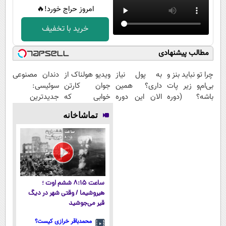
امروز حراج خورد!🔥
خرید با تخفیف
مطالب پیشنهادی
چرا تو نباید بنز و
به پول نیاز
ویدیو هولناک از
دندان مصنوعی
بی‌ام‌و زیر پات
داری؟ همین
جوان کارتن
سوئیسی:
باشه؟ (دوره
الان این دوره
خوابی که
جدیدترین
رایگان درآمد
رایگان رو شرکت
میلیاردر شد.
فناوری اروپا،
تماشاخانه
میلیاردی)
کن تا دیر
آموزش رایگان
سبک و مقاوم |
نشده!
پرداخت قسطی
ساعت ۸:۱۵ ششم اوت ؛
هیروشیما / وقتی شهر در دیگ
قیر می‌جوشید
محمدباقر خرازی کیست؟