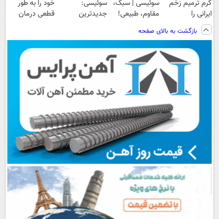
کرم ترمیم زخم
سوئیسی | سبک،
سوئیسی:
خود را به طور
ایرانی را
مقاوم، طبیعی!
جدیدترین
قطعی درمان
ساخت!!!
ویزیت
فناوری اروپا،
کنید!
بازگشت به بالای صفحه
رایگان+پرداخت
سبک و مقاوم |
◗پرسش‌نامه◖
اقساطی😍
پرداخت قسطی