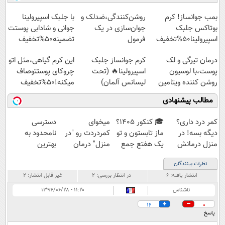
◗پرسش‌نامه◖
آموزش رایگان
◂پرسش‌نامه▸
بمب جوانساز! کرم
روشن‌کنندگی،ضد‌لک و
با جلبک اسپیرولینا
بوتاکس جلبک
جوان‌سازی در یک
جوانی و شادابی پوستت
اسپیرولینا50%تخفیف
فرمول
تضمینه50%تخفیف
حرفه‌ای50%تخفیف
درمان تیرگی و لک
کرم جوانساز جلبک
این کرم گیاهی،مثل اتو
پوست،با لوسیون
اسپیرولینا🔥 (تحت
چروکای پوستتوصاف
روشن کننده ویتامین
لیسانس آلمان)
میکنه!50%تخفیف
c!
مطالب پیشنهادی
کمر درد داری؟
🎓 کنکور ۱۴۰5؟
میخوای
دسترسی
دیگه بسه! در
ماز تابستون و تو
کمردردت رو "در
نامحدود به
منزل درمانش
یک هفتع جمع
منزل" درمان
بهترین
کن
میکنه 🏆
کنی؟ (◂فیلم +
آموزش‌ها تا روز
نظرات بینندگان
(◀پرسش‌نامه)
◂پرسش‌نامه)
کنکور
انتشار یافته:
۶
در انتظار بررسی:
۲
غیر قابل انتشار:
۲
ناشناس
۱۱:۲۰ - ۱۳۹۴/۰۶/۲۸
16
0
پاسخ