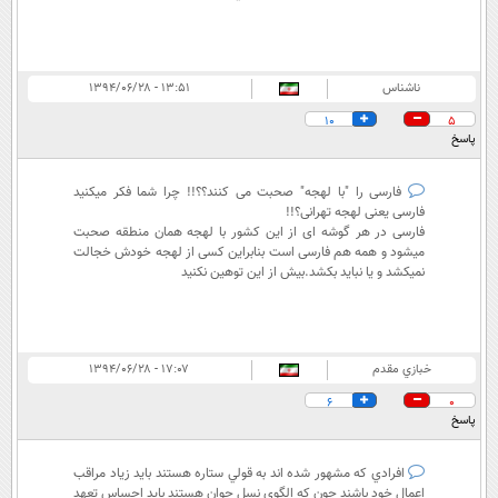
ناشناس
۱۳:۵۱ - ۱۳۹۴/۰۶/۲۸
10
5
پاسخ
فارسی را "با لهجه" صحبت می کنند؟؟!! چرا شما فکر میکنید
فارسی یعنی لهجه تهرانی؟!!
فارسی در هر گوشه ای از این کشور با لهجه همان منطقه صحبت
میشود و همه هم فارسی است بنابراین کسی از لهجه خودش خجالت
نمیکشد و یا نباید بکشد.بیش از این توهین نکنید
خبازي مقدم
۱۷:۰۷ - ۱۳۹۴/۰۶/۲۸
6
0
پاسخ
افرادي كه مشهور شده اند به قولي ستاره هستند بايد زياد مراقب
اعمال خود باشند چون كه الگوي نسل جوان هستند بايد احساس تعهد