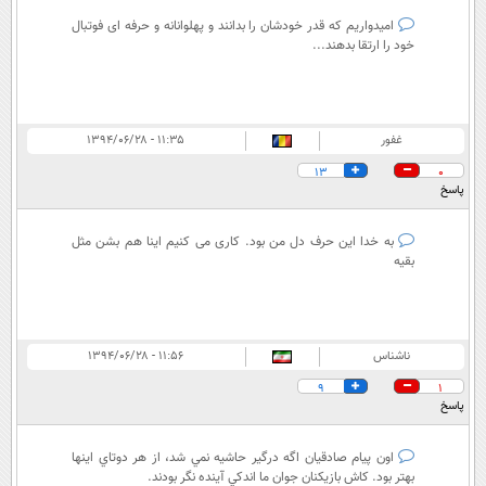
امیدواریم که قدر خودشان را بدانند و پهلوانانه و حرفه ای فوتبال
خود را ارتقا بدهند...
غفور
۱۱:۳۵ - ۱۳۹۴/۰۶/۲۸
13
0
پاسخ
به خدا این حرف دل من بود. کاری می کنیم اینا هم بشن مثل
بقیه
ناشناس
۱۱:۵۶ - ۱۳۹۴/۰۶/۲۸
9
1
پاسخ
اون پيام صادقيان اگه درگير حاشيه نمي شد، از هر دوتاي اينها
بهتر بود. كاش بازيكنان جوان ما اندكي آينده نگر بودند.