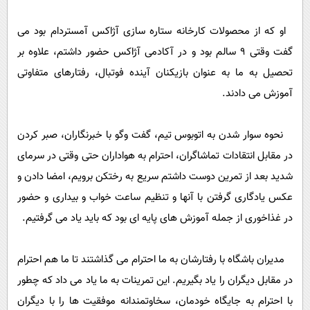
پیامک
سرگرمی
او که از محصولات کارخانه ستاره سازی آژاکس آمستردام بود می
روانشناسی
فناوری
گفت وقتی 9 سالم بود و در آکادمی آژاکس حضور داشتم، علاوه بر
آشپزی
گوناگون
تحصیل به ما به عنوان بازیکنان آینده فوتبال، رفتارهای متفاوتی
دانلود
حوادث
آموزش می دادند.
محیط زیست
نحوه سوار شدن به اتوبوس تیم، گفت وگو با خبرنگاران، صبر کردن
سلامت
در مقابل انتقادات تماشاگران، احترام به هواداران حتی وقتی در سرمای
فرهنگی
شدید بعد از تمرین دوست داشتم سریع به رختکن برویم، امضا دادن و
بین الملل
عکس یادگاری گرفتن با آنها و تنظیم ساعت خواب و بیداری و حضور
اجتماعی
در غذاخوری از جمله آموزش های پایه ای بود که باید یاد می گرفتیم.
حیات وحش
مدیران باشگاه با رفتارشان به ما احترام می گذاشتند تا ما هم احترام
سیاست خارجی
در مقابل دیگران را یاد بگیریم. این تمرینات به ما یاد می داد که چطور
با احترام به جایگاه خودمان، سخاوتمندانه موفقیت ها را با دیگران