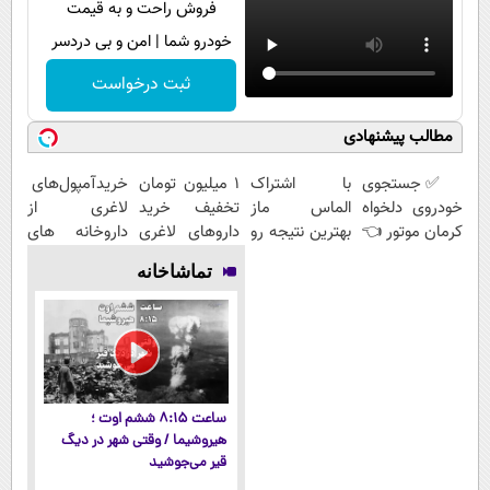
فروش راحت و به قیمت
خودرو شما | امن و بی دردسر
ثبت درخواست
مطالب پیشنهادی
✅ جستجوی
با اشتراک
1 میلیون تومان
خریدآمپول‌های
خودروی دلخواه
الماس ماز
تخفیف خرید
لاغری از
کرمان موتور 👈
بهترین نتیجه رو
داروهای لاغری
داروخانه های
فروش ساده،
در کنکور بگیر
با ارسال از
اطرافت، ارسال
تماشاخانه
بی واسطه و
داروخانه و پک
فوری همراه با
مستقیم
یخ!
پک یخ!
ساعت ۸:۱۵ ششم اوت ؛
هیروشیما / وقتی شهر در دیگ
قیر می‌جوشید