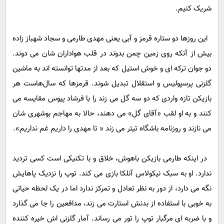
شریک کنیم.
این روزها دو ستاره قرمز و آبی یعنی مهدی طارمی و سجاد شهباز زاده
بیش از آنکه روی زمین چمن بدوند در قلب هواداران شان می دوند.
دو جوان ترکه ای و خوش استیل که بعد از مدتها توانسته اند به ماشین
گلزنی پرسپولیس و استقلال تبدیل شوند. قرمزها که سال‌هاست هر
بازیکن تازه واردی که دو سه گل می زند را با فرشاد پیوس مقایسه می
کنند و به او لقب «آقای گل» می دهند، حالا به مهاجم بوشهری شان
می نازند و روزنامه باشگاه تیتر می زند « تا مهدی را داریم غم نداریم».
در اینکه طارمی بازیکن باهوش، خلاق و با تکنیکی است کسی تردید
ندارد. او به سبک نیکولاس آنلکا بازی می کند. توپ را نزدیک پاهایش
نگه می دارد، از دور به نظر تعادل و تمرکز ندارد اما در یک لحظه حیاتی
به خوبی با استفاده از بدنش استارت می زند، مدافعین را جا می گذارد
و با ضربه ای مرگبار توپ را تور می رساند. آمار گلزنی اش خیره کننده