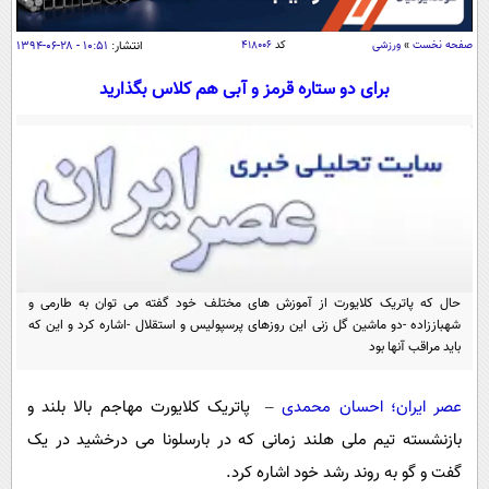
سیاسی
اقتصاد
صفحه نخست
»
ورزشی
کد
۴۱۸۰۰۶
انتشار:
۱۰:۵۱ - ۲۸-۰۶-۱۳۹۴
جامعه
اقتصادی
برای دو ستاره قرمز و آبی هم کلاس بگذارید
ورزشی
اجتماعی
خودرو
بین الملل
حوادث
فرهنگ و هنر
سیاست خارجی
سلامت
علم و دانش
یک برش دانایی
قرآن
فناوری و It
محیط زیست
گوناگون
حال که پاتریک کلایورت از آموزش های مختلف خود گفته می توان به طارمی و
علمی
سفر و تفریح
شهباز‌زاده -دو ماشین گل زنی این روزهای پرسپولیس و استقلال -اشاره کرد و این که
فیلم
سرگرمی
باید مراقب آنها بود
اخبار کریپتو
عصر ایران 2
اقتصاد
باشگاه مغز
عصر ایران؛ احسان محمدی
– پاتریک کلایورت مهاجم بالا بلند و
آموزش زبان
خواندنی ها و دیدنی ها
ورزش
مجله تصویری سلاح
بازنشسته تیم ملی هلند زمانی که در بارسلونا می درخشید در یک
داستان کوتاه
سیاست
گفت و گو به روند رشد خود اشاره کرد.