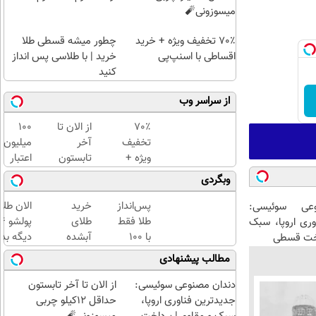
میسوزونی🧨
70٪ تخفیف ویژه + خرید
چطور میشه قسطی طلا
اقساطی با اسنپ‌پی
خرید | با طلاسی پس انداز
کنید
از سراسر وب
70٪
از الان تا
100
تخفیف
آخر
میلیون
ویژه +
تابستون
اعتبار
خرید
حداقل
خرید
وبگردی
اقساطی
12کیلو
طلای
با
چربی
آب
پس‌انداز
خرید
الان طلا
عی سوئیسی:
اسنپ‌پی
میسوزونی
شده
طلا فقط
طلای
وری اروپا، سبک
🧨
بگیر
با ۱۰۰
آبشده
دیگه بده
اخت قسطی
هزارتومان
حتی با
سرمایه‌گ
مطالب پیشنهادی
(امن و
۱۰۰هزارتومان
طلا با ا
راحت)
بی‌بهره
دندان مصنوعی سوئیسی:
از الان تا آخر تابستون
جدیدترین فناوری اروپا،
حداقل 12کیلو چربی