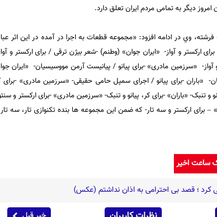
امروز دیگر به تمامی مردم ایران تعلق دارد.
رشته، وي در ادامه افزود: «مجموعه قطعات به اجرا در آمده در این اثر عبار
رای ارکستر و آواز- «ایران جوان» (وطنم) -شعر بیژن ترقی / برای ارکستر و آوا
و آواز- «سرزمین مادری» -برای پیانو / پیانیست آرمن مووسیسیان- «ایران جوا
یان- «باران -برای پیانو / اجرای سمپل حامی حقیقی- «سرزمین مادری» -برای کر
نو و تنبک- «باران» -برای کر، پیانو و تنبک- «سرزمین مادری» -برای ارکستر و سنت
ن» – برای ارکستر و سه تار- که ضمن این مجموعه ها بنده تکنوازی تار، سه تار و 
ک ساعت اخیر
رد ؛ قصد بی احترامی به اذان نداشتم (عکس)
نظرات کاربران
خبر قبل