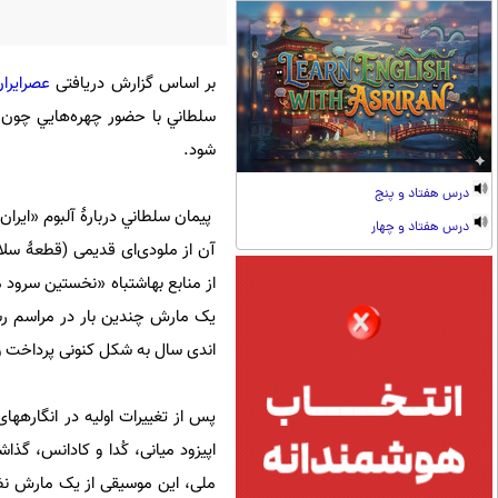
بر اساس گزارش دریافتی
عصرایران
سلطاني با حضور چهره‌هايي چون: 
شود.
درس هفتاد و پنج
پيمان سلطاني دربارۀ آلبوم «ایر
درس هفتاد و چهار
آن از ملودی‌ای قدیمی (قطعۀ سلا
از منابع به⁪اشتباه «نخستین سرود 
یک مارش چندین بار در مراسم رسمی
اندی سال به شکل کنونی پرداخت 
پس از تغییرات اولیه در انگاره⁪های
اپیزود میانی، کُدا و کادانس، گذ
ملی، این موسیقی از یک مارش نظ