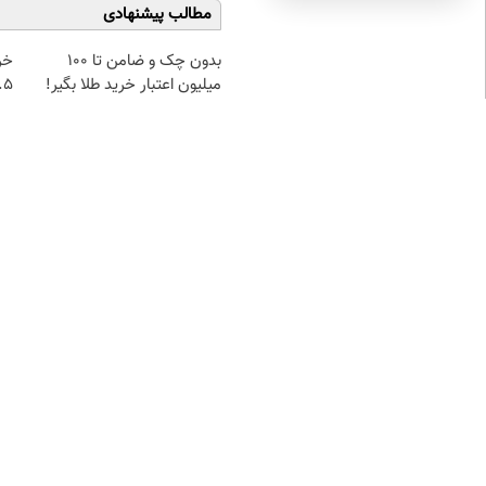
مطالب پیشنهادی
بدون چک و ضامن تا 100
خر
میلیون اعتبار خرید طلا بگیر!
۰.۵ گرم تا
نظر شما
نام
ایمیل
* نظر
* کد امنیتی