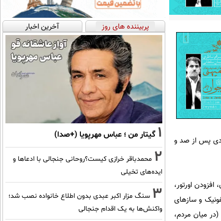
پربیننده های روز
آخرین اخبار
1
گیتار من ؛ عباس مهرپویا (+صدا)
ودی پس از صد و
2
محمدباقر خرازی کیست؟روحانی جنجالی با ادعاها و
ایده‌های تخیلی
 افزودن اورتور،
3
سنگ مزار اکبر عبدی بدون اطلاع خانواده نصب شد؛
فونیک و سازهای
واکنش‌ها به یک اقدام جنجالی
(در میان مردم،