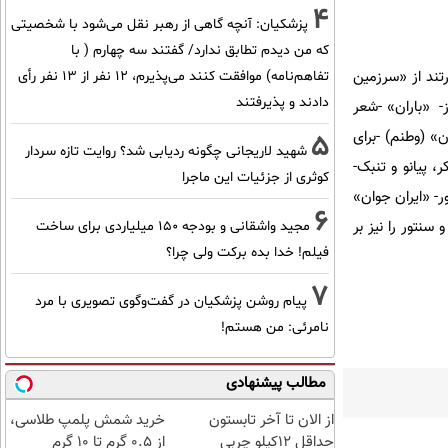
4
پزشکیان‌: آنچه گاهی از رهبر نقل می‌شود با شخصیتی
که من دیدم تطابق ندارد/ گفتند سه چهارم ( با
تند از «سرزمین
تفاهم‌نامه) موافقت کنند می‌پذیرم، 12 نفر از 13 نفر رأی
دادند و پذیرفتند
ز- «باران» -شعر
ن» (وطنم) -برای
5
شهید لاریجانی چگونه ردیابی شد؟ روایت تازه سردار
، پیانو و تنبک-
کوثری از جزئیات این ماجرا
ور- «ایران جوان»
6
سنتور را نیز بر
مجید واشقانی و بودجه 150 میلیاردی برای ساخت
فیلم! خدا بده برکت ولی چرا؟
7
پیام روشن پزشکیان در گفت‌و‌گوی تصویری با مرد
نامرئی: من هستم!
مطالب پیشنهادی
از الان تا آخر تابستون
خرید شمش پلمپ طلاسی،
حداقل 12کیلو چربی
از ۰.۵ گرم تا ۱۰ گرم