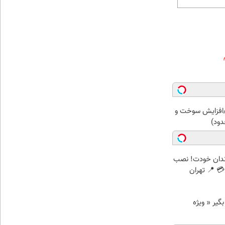
افزایش سوخت و
دود)
ندان خودت! نصب
 📍 تهران
د وام بگیر « ویژه