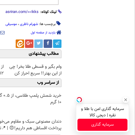
لینک کوتاه:
برچسب ها:
شهرام ناظری
،
موسیقی
بازدید از صفحه اول
مطالب پیشنهادی
وام بگیر و قسطی طلا بخر! چی
از 
از این بهتر!! سریع احراز کن
12کیلو چربی میسوزونی
از سراسر وب
خرید شمش پ
۱۰ گرم
سرمایه گذاری امن با طلا و
نقره | دیجی کالا
دندان مصنوعی سبک و مقاوم می‌خو
سرمایه گذاری
پرداخت اقساطی هم داریم!😍 | 📍ت