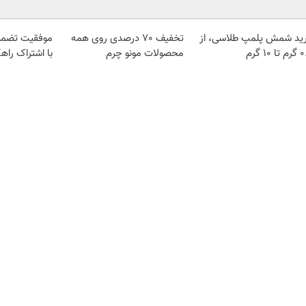
ید شمش پلمپ طلاسی، از
تخفیف 70 درصدی روی همه
موفقیت تضمی
 ۱۰ گرم
محصولات مونو چرم
با اشتراک راهک
تندر
اعتبارسنجی
دیزل ژنراتور
بوکینگ