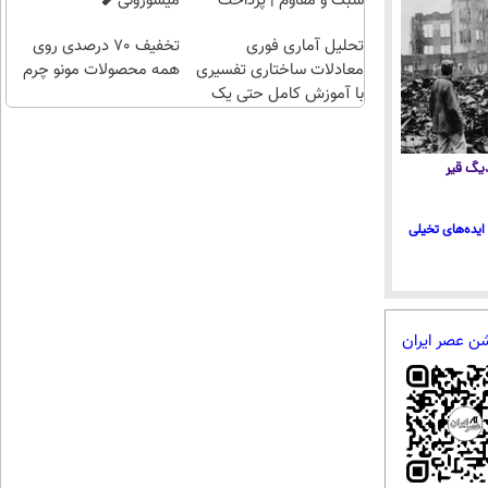
سبک و مقاوم | پرداخت
میسوزونی🧨
قسطی
تحلیل آماری فوری
تخفیف 70 درصدی روی
معادلات ساختاری تفسیری
همه محصولات مونو چرم
با آموزش کامل حتی یک
روزه !!
 دیگ قیر
ایده‌های تخیلی
شن عصر ایران