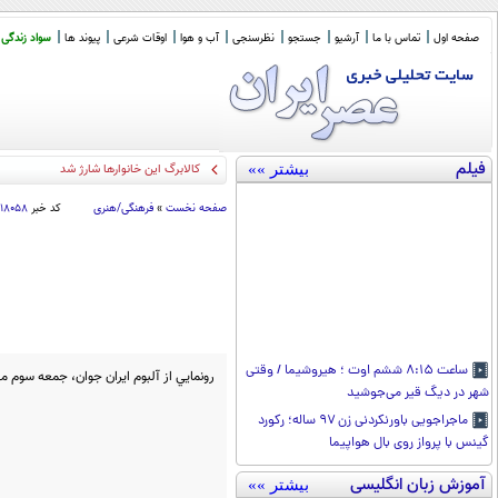
صفحه اول
تماس با ما
آرشیو
جستجو
نظرسنجی
آب و هوا
اوقات شرعی
پیوند ها
سواد زندگی
فیلم
بیشتر »»
پیام
_
صفحه نخست
»
فرهنگی/هنری
کد خبر
۱۸۰۵۸
ساعت ۸:۱۵ ششم اوت ؛ هیروشیما / وقتی
رونمايي از آلبوم ايران جوان، جمعه سوم مهرماه ساعت 18 در شهركتاب ف
شهر در دیگ قیر می‌جوشید
ماجراجویی باورنکردنی زن ۹۷ ساله؛ رکورد
گینس با پرواز روی بال هواپیما
آموزش زبان انگلیسی
بیشتر »»