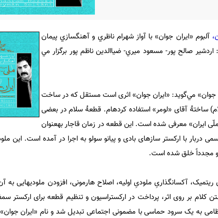
،
آلبوم «ایران جوان» با آواز شهرام ناظري و آهنگسازي پيمان
اردشير صالح پور- مسعود ميري- ضياالدين ناظم پور برگزار مي
ان جوان» مي‌گويد: «ایران جوان» اثری است مستقل که در ساخت
م) ساختۀ آقای «لومر» استفاده کرده⁪ام. قطعۀ سلام در بعضی
ملّی ایران» معرفی شده است. این قطعه در زمان قاجار به⁪عنوان
 دربار با ارکستر سازهای بادی و پیانو سولو به اجرا در آمده است. این مل
و مجدداً خلق شده است.
 ریتمیک، آکسان⁪گذاریِ ملودیِ اولیه، اصلاح هارمونی، افزودن ملودی⁪هایی به آن،
اشتن کلام بر روی اثر، پرداخت در ارکستراسیون و تنظیم قطعه برای ارکستر سم
امی به یک سرود حماسی با مضمونی اجتماعی تبدیل شد و نام «ایران جوان» 