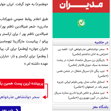
«وطنم») به خود گرفت. ایران جوان 
طبق اعلام روابط عمومي شهركتاب ف
مادری» -شعر ضیاالدین ناظم پور/ ب
ضیاالدین ناظم پور / برای ارکستر 
پیانو / پیانیست مارگاریتا تووماس
در حاشیه
«ایران جوان» (وطنم) -برای کر، پیا
سحر دولتشاهی عذرخواهی کرد ؛ قصد بی
احترامی به اذان نداشتم (عکس)
( وطنم) -برای ارکستر و تار- «بارا
بازیگران زن سریال «بامداد خمار» در پشت
عهده داشته ام.»
صحنه به سبک دوران قاجار (عکس)
تیپ رنگی تارا سریال شغال در جشن نفس
(+عکس)
استایل جالب مدل روس فیلم ایرانی جزیره
پربیننده ترین پست همین ی
جیمز باند در اصفهان (+عکس)
تیپ مشکی و خاص فریبا نادری ستاره سریال
سحر دولتشاهی عذرخواهی ک
ستایش در آیین مهرورزی (+عکس)
باشگاه مغز
خبر بعد