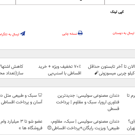
کپی لینک
ارسال به دوستان
نسخه چاپی
ارسال به تلگرام
الان تا آخر تابستون حداقل
70٪ تخفیف ویژه + خرید
کاهش اشتها/
اقساطی با اسنپ‌پی
ساز(تعداد مح
لمپ طلاسی، از ۰.۵ گرم تا
دندان مصنوعی سوئیسی: جدیدترین
🦷 سبک و طبیعی مثل د
فناوری اروپا، سبک و مقاوم | پرداخت
آسان و پرداخت اقساطی 
قسطی
ای؟
دندان مصنوعی سوئیسی | سبک، مقاوم،
عضو شو تا 3 میلیار
هران
طبیعی! ویزیت رایگان+پرداخت اقساطی😍
فروشگاه ها »