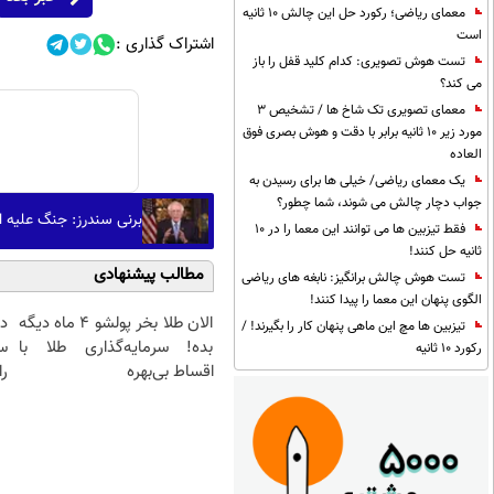
معمای ریاضی؛ رکورد حل این چالش 10 ثانیه
است
اشتراک گذاری :
تست هوش تصویری: کدام کلید قفل را باز
می کند؟
معمای تصویری تک شاخ ها / تشخیص 3
مورد زیر 10 ثانیه برابر با دقت و هوش بصری فوق
العاده
یک معمای ریاضی/ خیلی ها برای رسیدن به
جواب دچار چالش می شوند، شما چطور؟
برنی سندرز: جنگ علیه ای
فقط تیزبین ها می توانند این معما را در 10
ثانیه حل کنند!
مطالب پیشنهادی
تست هوش چالش برانگیز: نابغه های ریاضی
الگوی پنهان این معما را پیدا کنند!
الان طلا بخر پولشو 4 ماه دیگه
د
تیزبین ها مچ این ماهی پنهان کار را بگیرند! /
بده! سرمایه‌گذاری طلا با
س
رکورد 10 ثانیه
اقساط بی‌بهره
را