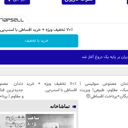
70٪ تخفیف ویژه + خرید اقساطی با اسنپ‌پی
خرید با تخفیف
ران بر پایه یک دروغ آغاز شد
ندان مصنوعی سوئیسی |
70٪ تخفیف ویژه + خرید
دندان مصنو
بک، مقاوم، طبیعی! ویزیت
اقساطی با اسنپ‌پی
جدیدترین فنا
یگان+پرداخت اقساطی😍
و مقاوم | پرد
تماشاخانه