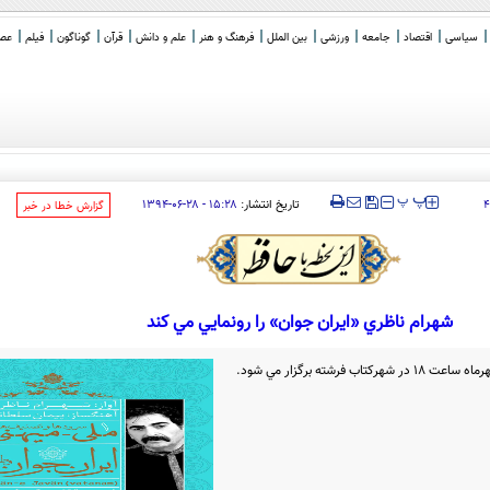
سیاسی
اقتصاد
جامعه
ورزشی
بین الملل
فرهنگ و هنر
علم و دانش
قرآن
گوناگون
فیلم
عصر 
‍‍‍ پ
پ
تاریخ انتشار:
۱۵:۲۸ - ۲۸-۰۶-۱۳۹۴
۴
‌گزارش خطا در خبر
شهرام ناظري «ایران جوان» را رونمايي مي كند
رشته برگزار مي شود.