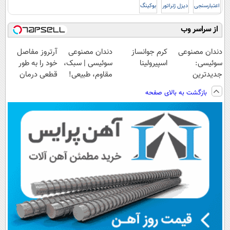
اعتبارسنجی
دیزل ژنراتور
بوکینگ
از سراسر وب
دندان مصنوعی
کرم جوانساز
دندان مصنوعی
آرتروز مفاصل
سوئیسی:
اسپیرولینا
سوئیسی | سبک،
خود را به طور
جدیدترین
مقاوم، طبیعی!
قطعی درمان
فناوری اروپا،
ویزیت
کنید!
بازگشت به بالای صفحه
سبک و مقاوم |
رایگان+پرداخت
◗پرسش‌نامه◖
پرداخت قسطی
اقساطی😍