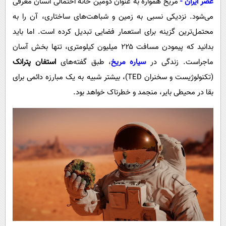
عصر ایران
-
مریخ همواره به عنوان دومین خانه احتمالی انسان معرفی
پیامک
سرگرمی
می‌شود. نزدیکی نسبی به زمین و شباهت‌های ساختاری، آن را به
روانشناسی
فناوری
محتمل‌ترین گزینه برای استعمار فضایی تبدیل کرده است. اما باید
آشپزی
گوناگون
بدانید که پیمودن مسافت ۲۲۵ میلیون کیلومتری، تنها بخش آسان
دانلود
حوادث
ماجراست. زندگی در
سیاره مریخ
، طبق گفته‌های
استفان پترانک
(تکنولوژیست و سخنران TED)، بیشتر شبیه به یک مبارزه دائمی برای
محیط زیست
بقا در محیطی بایر، منجمد و خطرناک خواهد بود.
سلامت
فرهنگی
بین الملل
اجتماعی
حیات وحش
سیاست خارجی