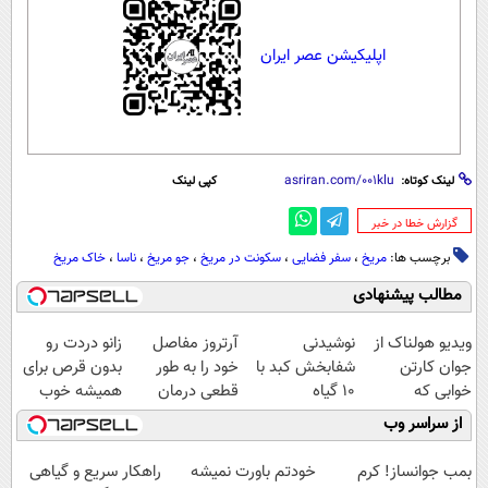
اپلیکیشن عصر ایران
لینک کوتاه:
کپی لینک
‌گزارش خطا در خبر
برچسب ها:
مریخ
،
سفر فضایی
،
سکونت در مریخ
،
جو مریخ
،
ناسا
،
خاک مریخ
مطالب پیشنهادی
ویدیو هولناک از
نوشیدنی
آرتروز مفاصل
زانو دردت رو
جوان کارتن
شفابخش کبد با
خود را به طور
بدون قرص برای
خوابی که
10 گیاه
قطعی درمان
همیشه خوب
میلیاردر شد.
موثر(تخفیف تا
کنید!
کن! (قدم اول،
از سراسر وب
آموزش رایگان
امشب)
◗پرسش‌نامه◖
پرسش‌نامه)
بمب جوانساز! کرم
خودتم باورت نمیشه
راهکار سریع و گیاهی