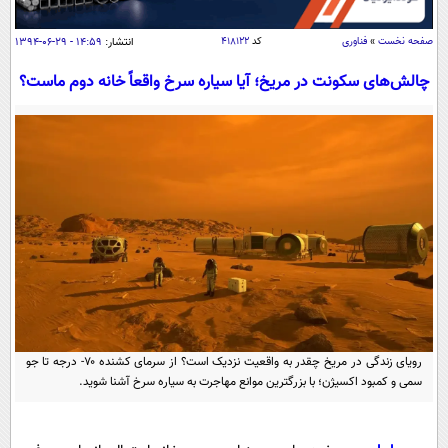
سیاسی
اقتصاد
صفحه نخست
»
فناوری
کد
۴۱۸۱۲۲
انتشار:
۱۴:۵۹ - ۲۹-۰۶-۱۳۹۴
جامعه
اقتصادی
چالش‌های سکونت در مریخ؛ آیا سیاره سرخ واقعاً خانه دوم ماست؟
ورزشی
اجتماعی
خودرو
بین الملل
حوادث
فرهنگ و هنر
سیاست خارجی
سلامت
علم و دانش
یک برش دانایی
قرآن
فناوری و It
محیط زیست
گوناگون
علمی
سفر و تفریح
فیلم
سرگرمی
اخبار کریپتو
عصر ایران 2
اقتصاد
باشگاه مغز
رویای زندگی در مریخ چقدر به واقعیت نزدیک است؟ از سرمای کشنده ۷۰- درجه تا جو
آموزش زبان
خواندنی ها و دیدنی ها
سمی و کمبود اکسیژن؛ با بزرگترین موانع مهاجرت به سیاره سرخ آشنا شوید.
ورزش
مجله تصویری سلاح
داستان کوتاه
سیاست