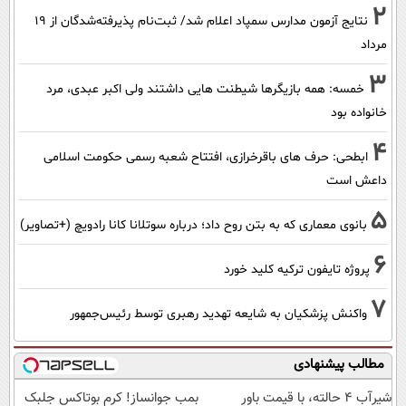
2
نتایج آزمون مدارس سمپاد اعلام شد/ ثبت‌نام پذیرفته‌شدگان از ۱۹
مرداد
3
خمسه: همه بازیگرها شیطنت هایی داشتند ولی اکبر عبدی، مرد
خانواده بود
4
ابطحی: حرف های باقرخرازی، افتتاح شعبه رسمی حکومت اسلامی
داعش است
5
بانوی معماری که به بتن روح داد؛ درباره سوتلانا کانا رادویچ (+تصاویر)
6
پروژه تایفون ترکیه کلید خورد
7
واکنش پزشکیان به شایعه تهدید رهبری توسط رئیس‌جمهور
مطالب پیشنهادی
شیر‌آب ۴ حالته، با قیمت باور
بمب جوانساز! کرم بوتاکس جلبک