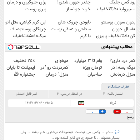
بوتاکس جلبک
چقدر جوون شدی!
برای جلوگیری و درمان
اسپیرولینا50%تخفیف
خرید جوانساز
پیری پوست
اسپیرولینا با تخفیف
بدون سوزن پوستتو
نابودی چروک های
این کرم گیاهی،مثل اتو
ویژه
10سال جوون
سطحی و عمقی پوست
چروکای پوستتوصاف
کن50%تخفیف پاییزی
با کرم
میکنه!50%تخفیف
آلمانی(45%تخفیف)
مطالب پیشنهادی
کمر درد داری؟
وام تا ۳ میلیارد
میخوای
۲۵٪ تخفیف
دیگه بسه! در
تومان ویژه
کمردردت رو "در
ایمپلنت تا پایان
منزل درمانش
صاحبان
منزل" درمان
جشنواره 🎁
کن
فروشگاه‌های
کنی؟ (◂فیلم +
نظرات بینندگان
(◀پرسش‌نامه)
آنلاین و حضوری
◂پرسش‌نامه)
انتشار یافته:
۳
در انتظار بررسی:
۳
غیر قابل انتشار:
فرزاد
۰۹:۰۵ - ۱۴۰۲/۰۴/۲۶
0
0
پاسخ
سلام .. یکمی می تونست توضیحات بیشتری هم باشه .. ولی
بسیار ممنونم .. تا حدود زیادی قانع کننده بود ..