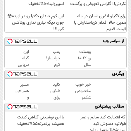
نکردنی!! گارانتی تعویض و برگشت
اسپیرولینا50%تخفیف
برای7کیلو لاغری آسان در ماه
این کرم صدای دکترا رو در اورده😳
همین حالا اقدام کن!سفارش با
چون دیگه نیازی نداری بوتاکس
قیمت قدیم
کنی!!!
از سراسر وب
پوستت
بمب
این
رو 10،12
جوانساز!
گیاه
سال
کرم
دریایی
جوان
بوتاکس
پوستت
وبگردی
کن
جلبک
رو
(تخفیف
اسپیرولینا50%تخفیف
طوری
خبر خوب
کلید
مسیر
تا
صاف
مخصوص
طلایی
همراهی
امشب)
میکنه
شکمو
برای
و
انگار
ها!
سوزاندن
گزارش
مطالب پیشنهادی
20سال
آسون
چربی
عملکرد
جوون
ترین
های
گروه
اگه انتخابت کبد سالم و عمر
با این نوشیدنی گیاهی کبدت
شدی
روش
مزاحم
اسنپ
طولانیه دمنوش کبد
همیشه پرقدرته55%تخفیف
لاغری
بدن(60%تخفیف
در
امروز55%تخفیف داره