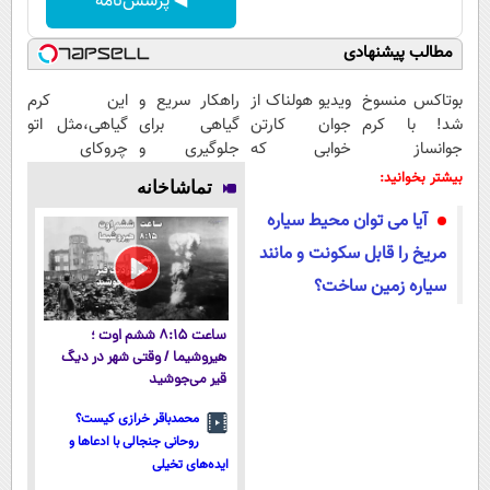
◀ پرسش‌نامه
مطالب پیشنهادی
بوتاکس منسوخ
ویدیو هولناک از
راهکار سریع و
این کرم
شد! با کرم
جوان کارتن
گیاهی برای
گیاهی،مثل اتو
جوانساز
خوابی که
جلوگیری و
چروکای
جلبک10،12سال
میلیاردر شد.
درمان پیری
پوستتوصاف
بیشتر بخوانید:
تماشاخانه
جوان
آموزش رایگان
پوست
میکنه!50%تخفیف
آیا می توان محیط سیاره
شو50%تخفیف
مریخ را قابل سکونت و مانند
سیاره زمین ساخت؟
ساعت ۸:۱۵ ششم اوت ؛
هیروشیما / وقتی شهر در دیگ
قیر می‌جوشید
محمدباقر خرازی کیست؟
روحانی جنجالی با ادعاها و
ایده‌های تخیلی