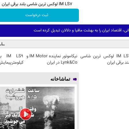
IM LS7 لوکس ترین شاسی بلند برقی ایران
ثبت درخواست
ی، اقتصاد ایران را به بهشت مافیا و دلالان تبدیل کرده است
IM LS7 لوکس ترین شاسی
نیکاموتور نماینده IM Motor و
ند برقی ایران
Lynk&Co در ایران
کیلومترپیمایش 
تماشاخانه