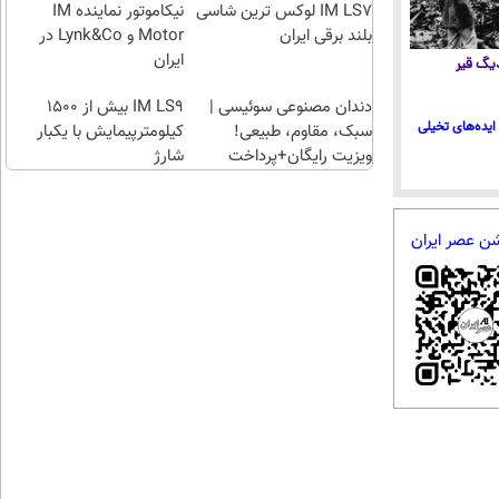
راحت)
بی‌بهره
IM LS7 لوکس ترین شاسی
نیکاموتور نماینده IM
بلند برقی ایران
Motor و Lynk&Co در
ایران
 دیگ قیر
دندان مصنوعی سوئیسی |
IM LS9 بیش از 1500
ایده‌های تخیلی
سبک، مقاوم، طبیعی!
کیلومترپیمایش با یکبار
ویزیت رایگان+پرداخت
شارژ
اقساطی😍
شن عصر ایران