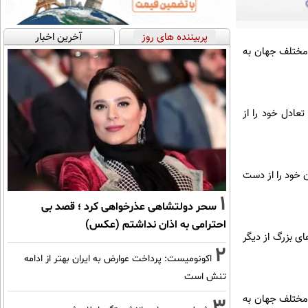
پربیننده های روز
آخرین اخبار
 مختلف جهان به
عادل خود را از
 خود را از دست
1
سحر دولتشاهی عذرخواهی کرد ؛ قصد بی
احترامی به اذان نداشتم (عکس)
ی بزرگ از دیگر
2
اکونومیست: پرداخت عوارض به ایران بهتر از ادامه
تنش است
 مختلف جهان به
3