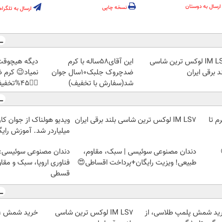
ارسال به دوستان
نسخه چاپی
ارسال به تلگرام
IM LS7 لوکس ترین شاسی
این آقای58ساله با کرم
دیگه هیچوقت
د برقی ایران
ضدچروک جلبک10سال جوان
نمیاد😉 کرم
شد(سفارش با تخفیف)
👈🏻45%تخفیف
لمپ طلاسی، از ۰.۵ گرم تا
IM LS7 لوکس ترین شاسی بلند برقی ایران
ویدیو هولناک از جوان کا
میلیاردر شد. آموزش رایگ
دندان مصنوعی سوئیسی | سبک، مقاوم،
دندان مصنوعی سوئیسی:
طبیعی! ویزیت رایگان+پرداخت اقساطی😍
فناوری اروپا، سبک و مقا
قسطی
ید شمش پلمپ طلاسی، از
IM LS7 لوکس ترین شاسی
خرید شمش 1 گرمی از طلاسی