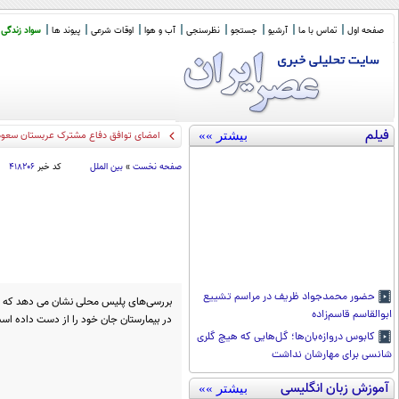
صفحه اول
تماس با ما
آرشیو
جستجو
نظرسنجی
آب و هوا
اوقات شرعی
پیوند ها
سواد زندگی
فیلم
بیشتر »»
امضای توافق دفاع مشترک عربستان سعودی
صفحه نخست
»
بین الملل
کد خبر
۴۱۸۲۰۶
حضور محمدجواد ظریف در مراسم تشییع
بررسی‌های پلیس محلی نشان می دهد که ای
ابوالقاسم قاسم‌زاده
در بیمارستان جان خود را از دست داده اس
کابوس دروازه‌بان‌ها؛ گل‌هایی که هیچ گلری
شانسی برای مهارشان نداشت
آموزش زبان انگلیسی
بیشتر »»