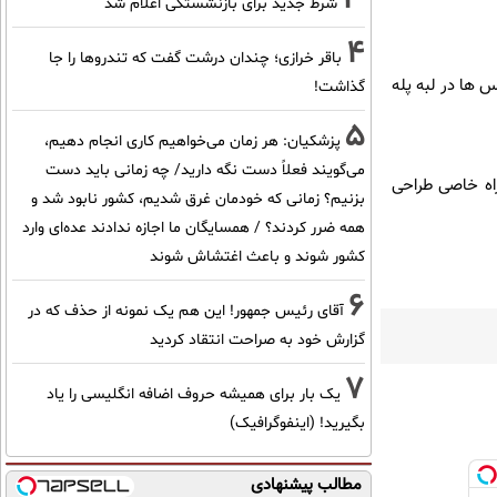
شرط جدید برای بازنشستگی اعلام شد
4
باقر خرازی؛ چندان درشت گفت که تندروها را جا
 ها در لبه پله
گذاشت!
5
پزشکیان: هر زمان می‌خواهیم کاری انجام دهیم،
می‌گویند فعلاً دست نگه دارید/ چه زمانی باید دست
راه خاصی طراحی
بزنیم؟ زمانی که خودمان غرق شدیم، کشور نابود شد و
همه ضرر کردند؟ / همسایگان ما اجازه ندادند عده‌ای وارد
کشور شوند و باعث اغتشاش شوند
6
آقای رئیس جمهور! این هم یک نمونه از حذف که در
گزارش خود به صراحت انتقاد کردید
7
یک بار برای همیشه حروف اضافه انگلیسی را یاد
بگیرید! (اینفوگرافیک)
مطالب پیشنهادی