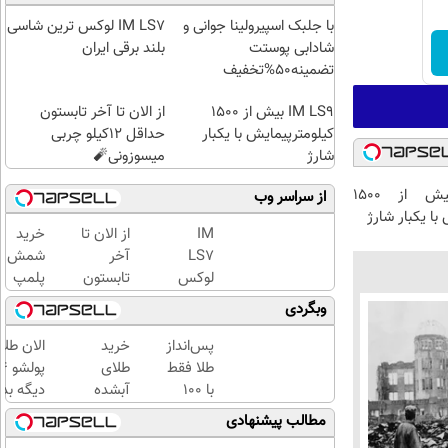
با جلبک اسپیرولینا جوانی و
IM LS7 لوکس ترین شاسی
شادابی پوستت
بلند برقی ایران
تضمینه50%تخفیف
IM LS9 بیش از 1500
از الان تا آخر تابستون
کیلومترپیمایش با یکبار
حداقل 12کیلو چربی
شارژ
میسوزونی🧨
IM LS9 بیش از 1500
از سراسر وب
با یکبار شارژ
IM
از الان تا
خرید
LS7
آخر
شمش
لوکس
تابستون
پلمپ
ترین
حداقل
طلاسی،
وبگردی
شاسی
12کیلو
از ۰.۵
بلند
چربی
گرم تا
پس‌انداز
خرید
الان طلا
برقی
میسوزونی
۱۰ گرم
طلا فقط
طلای
ایران
🧨
با ۱۰۰
آبشده
دیگه بده
هزارتومان
حتی با
سرمایه‌گ
مطالب پیشنهادی
(امن و
۱۰۰هزارتومان
طلا با ا