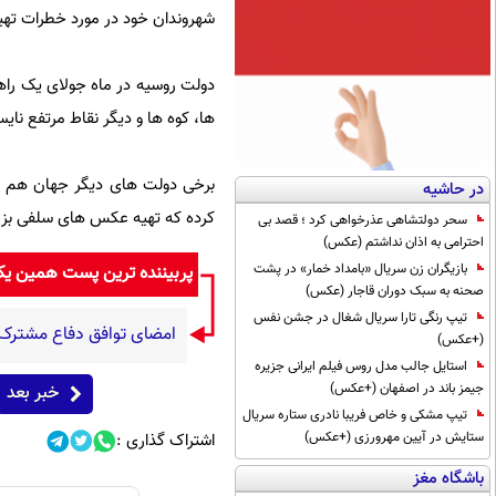
شهروندان خود در مورد خطرات تهی
دولت روسیه در ماه جولای یک راهن
ها، کوه ها و دیگر نقاط مرتفع نایس
برخی دولت های دیگر جهان هم روی
در حاشیه
کرده که تهیه عکس های سلفی بزر
سحر دولتشاهی عذرخواهی کرد ؛ قصد بی
احترامی به اذان نداشتم (عکس)
بازیگران زن سریال «بامداد خمار» در پشت
پربیننده ترین پست همین ی
صحنه به سبک دوران قاجار (عکس)
تیپ رنگی تارا سریال شغال در جشن نفس
امضای توافق دفاع مشترک 
(+عکس)
استایل جالب مدل روس فیلم ایرانی جزیره
جیمز باند در اصفهان (+عکس)
خبر بعد
تیپ مشکی و خاص فریبا نادری ستاره سریال
ستایش در آیین مهرورزی (+عکس)
اشتراک گذاری :
باشگاه مغز