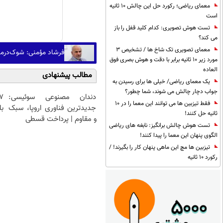
معمای ریاضی؛ رکورد حل این چالش 10 ثانیه
است
تست هوش تصویری: کدام کلید قفل را باز
می کند؟
معمای تصویری تک شاخ ها / تشخیص 3
فرشاد مؤمنی: شوک‌درمان
مورد زیر 10 ثانیه برابر با دقت و هوش بصری فوق
العاده
مطالب پیشنهادی
یک معمای ریاضی/ خیلی ها برای رسیدن به
جواب دچار چالش می شوند، شما چطور؟
دندان مصنوعی سوئیسی:
فقط تیزبین ها می توانند این معما را در 10
جدیدترین فناوری اروپا، سبک
بل
ثانیه حل کنند!
و مقاوم | پرداخت قسطی
تست هوش چالش برانگیز: نابغه های ریاضی
الگوی پنهان این معما را پیدا کنند!
تیزبین ها مچ این ماهی پنهان کار را بگیرند! /
رکورد 10 ثانیه