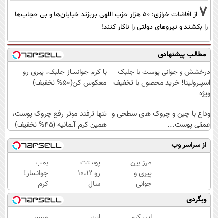
7
از افاضات خرازی: ۵۰ هزار حزب اللهی بریزند خیابان‌ها و بی حجاب‌ها
را بکشند و نیرو‌های دولتی را ناکار کنند!
مطالب پیشنهادی
درخشش و جوانی پوست با جلبک
با کرم جوانساز جلبک، پیری رو
اسپیرولینا! خرید محصول با تخفیف
معکوس کن(50% تخفیف)
ویژه
وداع با چین و چروک های سطحی و
تنها ترفند موثر رفع چروک پوست،
عمقی پوست...
همین کرم آلمانیه (45% تخفیف)
از سراسر وب
مرز بین
پوستت
بمب
پیری و
رو 10،12
جوانساز!
جوانی
سال
کرم
پوستت
جوان
بوتاکس
وبگردی
کرم
کن
جلبک
ضدچروک
(تخفیف
اسپیرولینا50%تخفیف
این کرم
این
مسیر