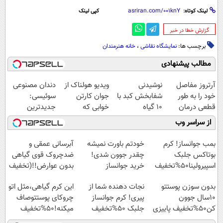
لینک کوتاه:
کپی لینک
‌گزارش خطا در خبر
برچسب ها:
نمایشگاه نقاشی
،
خانه هنرمندان
مطالب پیشنهادی
آرتروز مفاصل
نوشیدنی
ویدیو هولناک از
دندان مصنوعی
خود را به طور
شفابخش کبد با
جوان کارتن
سوئیسی:
قطعی درمان
10 گیاه
خوابی که
جدیدترین
کنید!
موثر(تخفیف تا
میلیاردر شد.
فناوری اروپا،
از سراسر وب
◗پرسش‌نامه◖
امشب)
آموزش رایگان
سبک و مقاوم |
پرداخت قسطی
بمب جوانساز! کرم
خودتم باورت نمیشه
آبرسانی عمقی و
بوتاکس جلبک
چقدر جوون شدی!
ضدچروک قوی گیاهی
اسپیرولینا50%تخفیف
خرید جوانساز
بدون عوارض!!(تخفیف
اسپیرولینا با تخفیف
تا امشب)
بدون سوزن پوستتو
نجات دهنده شما از
این کرم گیاهی،مثل اتو
ویژه
10سال جوون
پیری! کرم جوانساز
چروکای پوستتوصاف
کن50%تخفیف پاییزی
جلبک 50%تخفیف
میکنه!50%تخفیف