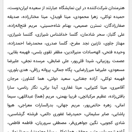
هنرمندان شرکت‌کننده در این نمایشگاه عبارتند از سعیده ایران‌دوست،
حمیده توکلی، زهرا محمودی، مینا قویدل، مینا مختارزاده، صدیقه
صفارزادگان، نسترن صمیمی، بهنام شاه‌حسینی، مریم فتح‌اله‌زاده،
علی گلباز، سحر شادمان، گلسا خداشناس شیرازی، گلنسا شیرازی،
مهناز جاوی، نازنین نجد مفرح، گلسا صدری، محمدرضا احمدزاده،
وحیده فتحی، الهه‌سادات منیرالدین، مظفر تقوی بلسی، فهیمه بقایی،
عصمت روزبیانی، شیدا قلی‌پور، علی ضابطی، مرسده نجفی، علیرضا
مسعودی، علیرضا میرزارضایی، پگاه جمالی، پروانه رزاقی، هدی بلوری،
فهیمه توکلی، آزاده جغتایی، سعید دولتی، هما کشاورز، مرجان
آقامیری، مینا کتیرایی، مینا غفاری، آیدا براتی، نگار رناسی، سارا
بافتی‌زاده، عظیم مرکباتچی، فریبا بهمنی، مریم (هما) عبداللهی، سیما
امانی، زهره حاتمی‌پور، مریم جهانی، بدرالسارات معراجی، هیوا
پاشایی، صابر سلیمانی، حمیدرضا غفوری دائمی، فرشته گرشاسبی،
شادی کجویی، نگین جواهری‌فر، مصطفی سروریان، فاطمه فاطمی،
آزاده تیموریان، متین محقق، هما توکلی، سارا معتمدنیا، سورنا زمانی،