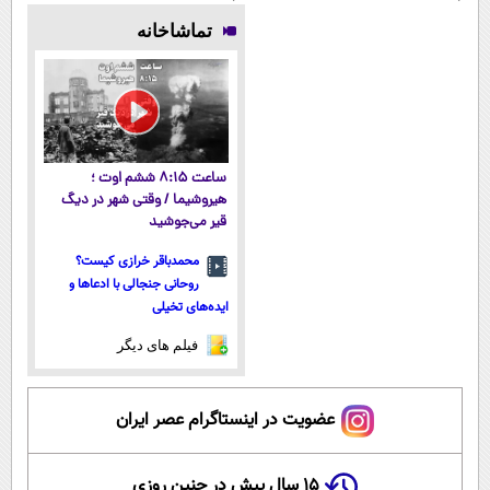
می
میلیاردر شد.
پوستتوصاف
اسپیرولینا! خرید
تماشاخانه
کند50%تخفیف
آموزش رایگان
میکنه!50%تخفیف
محصول با
تخفیف ویژه
ساعت ۸:۱۵ ششم اوت ؛
هیروشیما / وقتی شهر در دیگ
قیر می‌جوشید
محمدباقر خرازی کیست؟
روحانی جنجالی با ادعاها و
ایده‌های تخیلی
فیلم های دیگر
عضویت در اینستاگرام عصر ایران
۱۵ سال پیش در چنین روزی