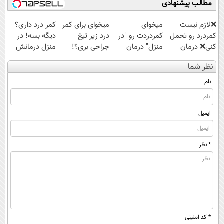
مطالب پیشنهادی
❌لازم نیست
میخوای
میخوای برای کمر
کمر درد داری؟
کمردرد رو تحمل
کمردردت رو "در
درد زیر تیغ
دیگه بسه! در
کنی❌ درمان
منزل" درمان
جراحی بری؟!
منزل درمانش
بدون جراحی و
کنی؟ (◂فیلم +
◗پرسش‌نامه رو
کن
نظر شما
قرص
◂پرسش‌نامه)
پر کن◖
(◀پرسش‌نامه)
(پرسشنامه)
نام
ایمیل
* نظر
* کد امنیتی