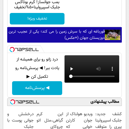
بمب جوانساز! کرم بوتاکس
جلبک اسپیرولینا50%تخفیف
تخفیف ویژه!
قورباغه ای که با سرش زمین را می کند؛ یکی از عجیب ترین
دوزیستان جهان (+عکس)
درد زانو رو برای همیشه از
یادت ببر! ◀ پرسش‌نامه رو
تکمیل کن ▶
◀ پرسش‌نامه
مطالب پیشنهادی
کشف جدید:
ویدیو هولناک از
این کرم
درخشش و
جلبک اسپیرولینا
جوان کارتن
گیاهی،مثل اتو
جوانی پوست با
پیری را متوقف
خوابی که
چروکای
جلبک