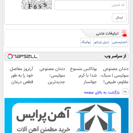
اعتبارسنجی
دیزل ژنراتور
بوکینگ
از سراسر وب
دندان مصنوعی
بوتاکس منسوخ
دندان مصنوعی
آرتروز مفاصل
سوئیسی | سبک،
شد! با کرم
سوئیسی:
خود را به طور
مقاوم، طبیعی!
جوانساز
جدیدترین
قطعی درمان
ویزیت
جلبک10،12سال
فناوری اروپا،
کنید!
بازگشت به بالای صفحه
رایگان+پرداخت
جوان
سبک و مقاوم |
◗پرسش‌نامه◖
اقساطی😍
شو50%تخفیف
پرداخت قسطی