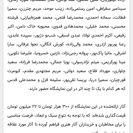
سیدامیر سقراطی، امین رستمی‌زاده، زینب موحد، مریم چترزن، سمیرا
فطانت، سمانه احمدی، محمدرضا فتحی، محمد همزه‌ابیازنی، فرشته
محسنی، محمد خلیلی، محمدهادی فدوی، محبوبه خاک دامن، اکبر
رفیعی، اکرم احمدی توانا، عبدی اسبقی، شب‌بو دژپور، سپیده عابدی،
رعنا بوربور اژدری، محمد والی‌زاده، کورش انگالی، نجوا عرفانی، سارا
اشرفی، مانیا پاک‌پور، پروانه رجبی‌نژاد، نازنین خسرونیا، علیرضا نکویی،
مینا پورکریمی، میثم نژادرسولی، پویا جمالی، محمدرضا فرزانه، سعید
چاواری، مهرداد فلاح، سعید دولتی، مریم مجتهدی مقدم، کیومرث
قورچیان، سمیرا دریا، پریسا تقی‌پور، سلیمه قزل و محمدعلی قدس
که هر کدام با یک تا چند اثر در این نمایشگاه حضور دارند.
آثار ارائه‌شده در این نمایشگاه از 300 هزار تومان تا 22 میلیون تومان
قیمت‌گذاری شده‌اند که با توجه به تنوع سبک و ابعاد، فرصت مناسبی
را برای مخاطبان و خریداران آثار هنری فراهم آورده تا آثار مورد علاقه