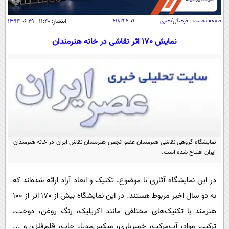
سیاسی
اقتصاد
صفحه نخست
»
فرهنگی/هنری
کد
۴۱۸۲۲۴
انتشار:
۱۱:۴۰ - ۲۹-۰۶-۱۳۹۴
جامعه
اقتصادی
نمایش 170 اثر نقاشی در خانه هنرمندان
ورزشی
اجتماعی
خودرو
بین الملل
حوادث
فرهنگ و هنر
سیاست خارجی
سلامت
علم و دانش
یک برش دانایی
قرآن
فناوری و It
محیط زیست
گوناگون
نمایشگاه گروهی نقاشی هنرمندان عضو انجمن هنرمندان نقاش ایران در خانه هنرمندان
علمی
سفر و تفریح
ایران افتتاح شده است.
فیلم
سرگرمی
اخبار کریپتو
عصر ایران 2
اقتصاد
باشگاه مغز
در این نمایشگاه آثاری با موضوع، تکنیک و ابعاد آزاد ارائه شده‌اند که
آموزش زبان
خواندنی ها و دیدنی ها
به دو سال اخیر مربوط هستند. در این نمایشگاه بیش از 170 اثر از 100
ورزش
مجله تصویری سلاح
هنرمند با تکنیک‌های مختلفی مانند اکریلیک، رنگ روغن، دوخت،
داستان کوتاه
سیاست
ترکیب‌ مواد، آب‌مرکب، خمیربازی، میکس‌مدیا، چاپ، قلم‌فلزی و ...