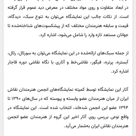
پیامک
سرگرمی
در ابعاد متفاوت و روی مواد مختلف در معرض دید عموم قرار گرفته
روانشناسی
فناوری
است. از نکات جالب این نمایشگاه می‌توان به تنوع سبک، دیدگاه،
آشپزی
قیمت و سابقه هنرمندان مختلف که از پیشکسوت‌های شناخته‌شده تا
گوناگون
جوانان مستعد تازه وارد را شامل می‌شود، اشاره کرد.
دانلود
حوادث
محیط زیست
از جمله سبک‌های ارائه‌شده در این نمایشگاه می‌توان به سورئال، رئال،
سلامت
آبستره، پرتره، فیگور، نقاشی‌خط و آثاری با نگاه نقاشی دوره قاجار
فرهنگی
اشاره کرد.
بین الملل
آثار این نمایشگاه توسط کمیته نمایشگاه‌های انجمن هنرمندان نقاش
اجتماعی
ایران از میان هنرمندان عضو وابسته و پیوسته که در سال‌های 1390 تا
حیات وحش
1394 عضو این انجمن شده‌اند، انتخاب شده است. این نمایشگاه در
سیاست خارجی
واقع نوعی بررسی روی آثار اخیر این گروه از هنرمندان عضو انجمن
هنرمندان نقاش ایران به‌شمار می‌آید.