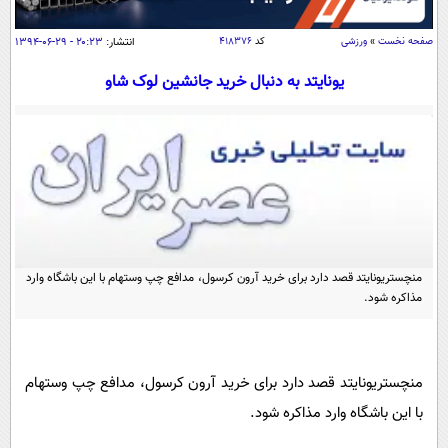
سیاسی
اقتصاد
صفحه نخست
»
ورزشی
کد
۴۱۸۳۷۶
انتشار:
۲۰:۲۳ - ۲۹-۰۶-۱۳۹۴
جامعه
اقتصادی
یونایتد به دنبال خرید جانشین لوک شاو
ورزشی
اجتماعی
خودرو
بین الملل
حوادث
فرهنگ و هنر
سیاست خارجی
سلامت
علم و دانش
یک برش دانایی
قرآن
فناوری و It
محیط زیست
گوناگون
منچستریونایتد قصد دارد برای خرید آرون کرسول، مدافع چپ وستهام با این باشگاه وارد
علمی
سفر و تفریح
مذاکره شود.
فیلم
سرگرمی
اخبار کریپتو
عصر ایران 2
اقتصاد
باشگاه مغز
آموزش زبان
خواندنی ها و دیدنی ها
منچستریونایتد قصد دارد برای خرید آرون کرسول، مدافع چپ وستهام
ورزش
مجله تصویری سلاح
با این باشگاه وارد مذاکره شود.
داستان کوتاه
سیاست