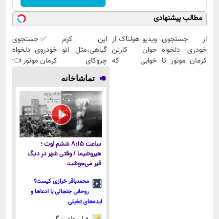
مطالب پیشنهادی
از جستجوی
ویدیو هولناک از
این کرم
✅ جستجوی
خودری دلخواه
جوان کارتن
گیاهی،مثل اتو
خودروی دلخواه
کرمان موتور تا
خوابی که
چروکای
کرمان موتور 👈
فروش آن،
میلیاردر شد.
پوستتوصاف
فروش ساده،
تماشاخانه
ساده، بی
آموزش رایگان
میکنه!50%تخفیف
بی واسطه و
واسطه و
مستقیم
مستقیم
ساعت ۸:۱۵ ششم اوت ؛
هیروشیما / وقتی شهر در دیگ
قیر می‌جوشید
محمدباقر خرازی کیست؟
روحانی جنجالی با ادعاها و
ایده‌های تخیلی
فیلم های دیگر