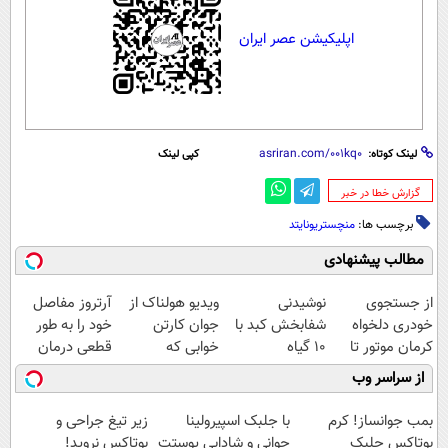
اپلیکیشن عصر ایران
لینک کوتاه:
کپی لینک
‌گزارش خطا در خبر
برچسب ها:
منچستریونایتد
مطالب پیشنهادی
از جستجوی
نوشیدنی
ویدیو هولناک از
آرتروز مفاصل
خودری دلخواه
شفابخش کبد با
جوان کارتن
خود را به طور
کرمان موتور تا
10 گیاه
خوابی که
قطعی درمان
فروش آن،
موثر(تخفیف تا
میلیاردر شد.
کنید!
از سراسر وب
ساده، بی واسطه
امشب)
آموزش رایگان
◗پرسش‌نامه◖
و مستقیم
بمب جوانساز! کرم
با جلبک اسپیرولینا
زیر تیغ جراحی و
بوتاکس جلبک
جوانی و شادابی پوستت
بوتاکس نروید!