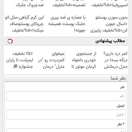
اسپیرولینا50%تخفیف
تضمینه50%تخفیف
ضدچروک جلبک
با40%تخفیف
بدون سوزن پوستتو
با عصاره ی ضد پیری
این کرم گیاهی،مثل اتو
10سال جوون
جلبک پوستت همیشه
چروکای پوستتوصاف
کن50%تخفیف پاییزی
جوونه!
میکنه!50%تخفیف
مطالب پیشنهادی
کمر درد داری؟
از جستجوی
میخوای
۲۵٪ تخفیف
دیگه بسه! در
خودری دلخواه
کمردردت رو "در
ایمپلنت تا پایان
منزل درمانش
کرمان موتور تا
منزل" درمان
جشنواره 🎁
کن
فروش آن،
کنی؟ (◂فیلم +
نظر شما
(◀پرسش‌نامه)
ساده، بی واسطه
◂پرسش‌نامه)
و مستقیم
نام
ایمیل
* نظر