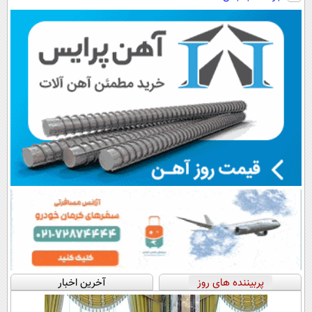
رایگان+پرداخت
واسطه و
سبک و مقاوم |
◗پرسش‌نامه◖
اقساطی😍
مستقیم
پرداخت قسطی
پربیننده های روز
آخرین اخبار