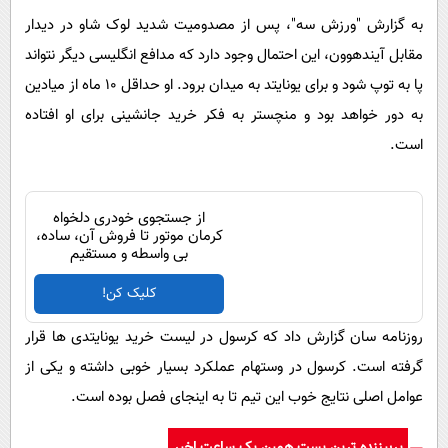
پیامک
سرگرمی
به گزارش "ورزش سه"، پس از مصدومیت شدید لوک شاو در دیدار
روانشناسی
فناوری
مقابل آیندهوون، این احتمال وجود دارد که مدافع انگلیسی دیگر نتواند
آشپزی
پا به توپ شود و برای یونایتد به میدان برود. او حداقل 10 ماه از میادین
گوناگون
به دور خواهد بود و منچستر به فکر خرید جانشینی برای او افتاده
دانلود
حوادث
است.
محیط زیست
سلامت
از جستجوی خودری دلخواه
فرهنگی
کرمان موتور تا فروش آن، ساده،
بی واسطه و مستقیم
بین الملل
کلیک کن!
اجتماعی
روزنامه سان گزارش داد که کرسول در لیست خرید یونایتدی ها قرار
حیات وحش
گرفته است. کرسول در وستهام عملکرد بسیار خوبی داشته و یکی از
سیاست خارجی
عوامل اصلی نتایج خوب این تیم تا به اینجای فصل بوده است.