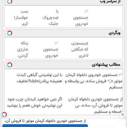
از سراسر وب
✅
با
بمب
جستجوی
ضدچروک
جوانساز!
خودروی
جلبک
کرم
دلخواه
اسپیرولینا
بوتاکس
وبگردی
کرمان
جوان شو!
جلبک
موتور 👈
خرید با
اسپیرولینا50%تخفیف
چربیسوزی
✅
پنکه
فروش
تخفیف
که شگفتی
جستجوی
شارژی
ساده، بی
ویژه
لاغری
خودروی
گردنی،
واسطه و
آسان را
دلخواه
با
مطالب پیشنهادی
مستقیم
رقم زد!
کرمان
قیمت
موتور 👈
باور
✅ جستجوی خودروی دلخواه کرمان
با این نوشیدنی گیاهی کبدت
فروش
نکردنی!
موتور 👈 فروش ساده، بی واسطه و
همیشه پرقدرته55%تخفیف
ساده، بی
(فرصت
مستقیم
واسطه و
محدود)
از جستجوی خودری دلخواه کرمان
مستقیم
اگر نمی خواهید کبدتان چرب شود
موتور تا فروش آن، ساده، بی
این نوشیدنی خوش طعم را بنوشید
واسطه و مستقیم
از جستجوی خودری دلخواه کرمان موتور تا فروش آن،
صفحه اول
فیلم
عصر ایران۲
درباره عصرایران
تماس با ما
آرشیو
جستجو