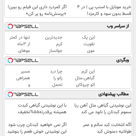
خرید موبایل با اسنپ پی | در ۴
اگر کمردرد داری این فیلم رو ببین!
قسط بدون سود و کارمزد!
◗پرسش‌نامه رو پر کن◖
از سراسر وب
این پک
جدیدترین
تنها در کمتر
تقویت
کرم
از 3ماه
موی
جوانساز
موهای
جلبک
حاوی
پرپشت به
وبگردی
رسانه
جلبک
خود هدیه
ای شد
اسپیرولینا!
دهید🌱
این کرم
چرا درد
مسیر
(کلیک
( لینک
شامپوجلبک40%تخفیف
گیاهی،مثل
زانو را
همراهی
جهت
خرید با
اتو چروکای
تحمل
و
اطلاعات
تخفیف
پوستتوصاف
می‌کنی؟
گزارش
مطالب پیشنهادی
بیشتر)
ویژه)
میکنه!50%تخفیف
خیلی
عملکرد
ساده
گروه
این نوشیدنی گیاهی مثل آهن ربا
با این نوشیدنی گیاهی کبدت
درمنزل
اسنپ
سموم کبدتان را نابود می کند
همیشه پرقدرته55%تخفیف
درمانش
در
اگه انتخابت کبد سالم و عمر
کن
۱۴۰۴
اگر نمی خواهید کبدتان چرب شود
طولانیه دمنوش کبد
این نوشیدنی خوش طعم را بنوشید