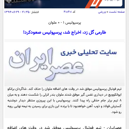
سیاسی
اقتصاد
صفحه نخست
»
ورزشی
کد
۴۱۸۴۰۱
انتشار:
۲۱:۳۵ - ۲۹-۰۶-۱۳۹۴
جامعه
اقتصادی
پرسپولیس 1 - 0 ملوان
ورزشی
اجتماعی
طارمی گل زد، اخراج شد، پرسپولیس صعودکرد!
خودرو
بین الملل
حوادث
فرهنگ و هنر
سیاست خارجی
سلامت
علم و دانش
یک برش دانایی
قرآن
فناوری و It
محیط زیست
گوناگون
علمی
سفر و تفریح
تیم فوتبال پرسپولیس موفق شد در وقت های اضافه ملوان را حذف کند. شاگردان برانکو
فیلم
سرگرمی
اخبار کریپتو
ایوانکوویچ در دیداری نفس گیر موفق شدند ملوان بندر انزلی را شکست دهند و به میان
عصر ایران 2
اقتصاد
8 تیم برتر جام حذفی راه پیدا کنند. پرسپولیس با این پیروزی منتظر دیدار دوشنبه
باشگاه مغز
گسترش فولاد و ذوب آهن خواهدبود تا با برنده این بازی برای رسیدن به نیمه نهایی روبه
آموزش زبان
خواندنی ها و دیدنی ها
ورزش
مجله تصویری سلاح
رو شود.
داستان کوتاه
سیاست
عصرایران - تیم فوتبال پرسپولیس موفق شد در وقت های اضافه