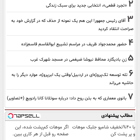
2
«تجرد قطعی»، انتخابی جدید برای سبک زندگی
3
آقای رئیس جمهور! این هم یک نمونه از حذف که در گزارش خود به
صراحت انتقاد کردید
4
حضور محمدجواد ظریف در مراسم تشییع ابوالقاسم قاسم‌زاده
5
زنِ بادیگارد محافظ نیوشا ضیغمی در مسجد شهرک غرب
6
تله توسعه تک‌پروژه‌ای در اردبیل/وقتی یک ابرپروژه، موارد دیگر را به
حاشیه می‌راند
7
بانوی معماری که به بتن روح داد؛ درباره سوتلانا کانا رادویچ (+تصاویر)
مطالب پیشنهادی
با 40%تخفیف شامپو جلبک موهات
اگر موهات کم‌پشت شده، این
و پر پشت کن
صفحه رو قبل از هر کاری ببین.