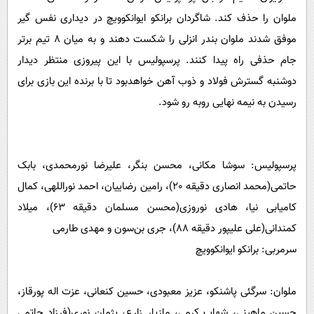
پیامک
سرگرمی
ملوان را حذف کند. شاگردان برانکو ایوانکوویچ در دیداری نفس گیر
روانشناسی
فناوری
موفق شدند ملوان بندر انزلی را شکست دهند و به میان 8 تیم برتر
آشپزی
گوناگون
جام حذفی راه پیدا کنند. پرسپولیس با این پیروزی منتظر دیدار
دوشنبه گسترش فولاد و ذوب آهن خواهدبود تا با برنده این بازی برای
دانلود
حوادث
رسیدن به نیمه نهایی روبه رو شود.
محیط زیست
سلامت
فرهنگی
پرسپولیس: سوشا مکانی، محسن بنگر، علیرضا نورمحمدی، بابک
حاتمی(محمد انصاری دقیقه 20)، رامین رضاییان، احمد نوراللهی، کمال
بین الملل
کامیابی نیا، هادی نوروزی(محسن مسلمان دقیقه 63)، میلاد
اجتماعی
کمندانی(علی علیپور دقیقه 88)، جری بن‌سون و مهدی طارمی
حیات وحش
سرمربی: برانکو ایوانکوویچ
سیاست خارجی
ملوان: سرگئی پاشنکو، عزیز معبودی، حسین کنعانی، عزت اله پورقاز،
حسین ماهینی، شهاب کرمی، مازیار زارع، پژمان نوری(فرزاد حاتمی