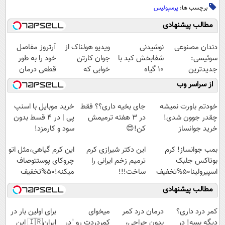
برچسب ها:
پرسپولیس
مطالب پیشنهادی
دندان مصنوعی
نوشیدنی
ویدیو هولناک از
آرتروز مفاصل
سوئیسی:
شفابخش کبد با
جوان کارتن
خود را به طور
جدیدترین
10 گیاه
خوابی که
قطعی درمان
فناوری اروپا،
موثر(تخفیف تا
میلیاردر شد.
کنید!
از سراسر وب
سبک و مقاوم |
امشب)
آموزش رایگان
◗پرسش‌نامه◖
پرداخت قسطی
خودتم باورت نمیشه
جای بخیه داری؟؟ فقط
خرید موبایل با اسنپ
چقدر جوون شدی!
در 3 هفته ترمیمش
پی | در ۴ قسط بدون
خرید جوانساز
کن!😍
سود و کارمزد!
اسپیرولینا با تخفیف
بمب جوانساز! کرم
این دکتر شیرازی کرم
این کرم گیاهی،مثل اتو
ویژه
بوتاکس جلبک
ترمیم زخم ایرانی را
چروکای پوستتوصاف
اسپیرولینا50%تخفیف
ساخت!!!
میکنه!50%تخفیف
مطالب پیشنهادی
کمر درد داری؟
درمان درد کمر
میخوای
برای اولین بار در
دیگه بسه! در
بدون جراحی،
کمردردت رو "در
ایران🇮🇷 این