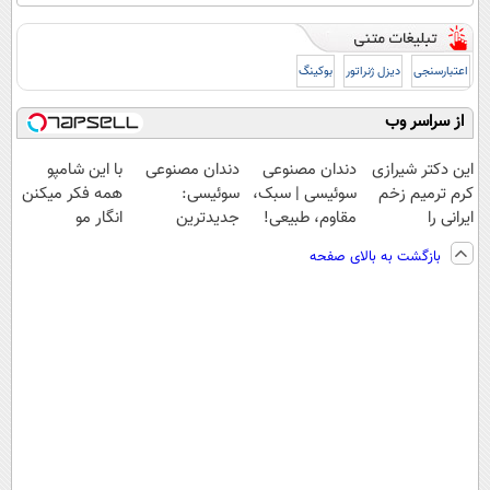
اعتبارسنجی
دیزل ژنراتور
بوکینگ
از سراسر وب
این دکتر شیرازی
دندان مصنوعی
دندان مصنوعی
با این شامپو
کرم ترمیم زخم
سوئیسی | سبک،
سوئیسی:
همه فکر میکنن
ایرانی را
مقاوم، طبیعی!
جدیدترین
انگار مو
ساخت!!!
ویزیت
فناوری اروپا،
کاشتی!!!!!
بازگشت به بالای صفحه
رایگان+پرداخت
سبک و مقاوم |
اقساطی😍
پرداخت قسطی