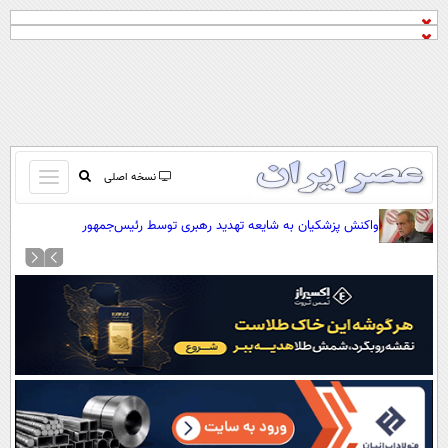
باز
نسخه اصلی
و
صفحه اول
واکنش پزشکیان به شایعه تهدید رهبری توسط رئیس‌جمهور
بسته
تماس با ما
کردن
آرشیو
منو
جستجو
نظرسنجی
آب و هوا
اوقات شرعی
پیوند ها
سواد زندگی