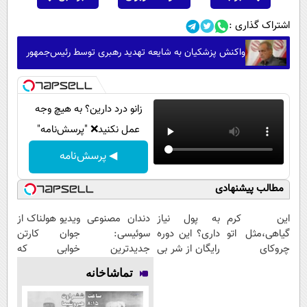
اشتراک گذاری :
واکنش پزشکیان به شایعه تهدید رهبری توسط رئیس‌جمهور
زانو درد دارین؟ به هیچ وجه
عمل نکنید❌ "پرسش‌نامه"
◀ پرسش‌نامه
مطالب پیشنهادی
این کرم
به پول نیاز
دندان مصنوعی
ویدیو هولناک از
گیاهی،مثل اتو
داری؟ این دوره
سوئیسی:
جوان کارتن
چروکای
رایگان از شر بی
جدیدترین
خوابی که
پوستتوصاف
پولی خلاصت
فناوری اروپا،
میلیاردر شد.
تماشاخانه
میکنه!50%تخفیف
میکنه
سبک و مقاوم |
آموزش رایگان
پرداخت قسطی