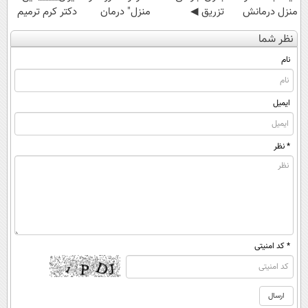
منزل درمانش
تزریق ◀
منزل" درمان
دکتر کرم ترمیم
کن
پرسش‌نامه رو پر
کنی؟ (◂فیلم +
کننده 23 روزه
نظر شما
(◀پرسش‌نامه)
کن ▶
◂پرسش‌نامه)
ساخت!
نام
ایمیل
* نظر
* کد امنیتی