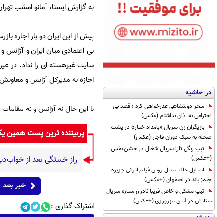
به گزارش ایسنا، آمانو امشب تهرا
بی اعتمادی میان ایران و آژانس و ا
سایت غیرهسته ای را نداد. در عی
اجازه به مدیرکل آژانس و معاونش
در حاشیه
سحر دولتشاهی عذرخواهی کرد ؛ قصد بی
با این حال نه آژانس و نه مقامات ا
احترامی به اذان نداشتم (عکس)
بازیگران زن سریال «بامداد خمار» در پشت
پربیننده ترین پست همین ی
صحنه به سبک دوران قاجار (عکس)
تیپ رنگی تارا سریال شغال در جشن نفس
(+عکس)
راز خستگی بعد از خواب‌دی
استایل جالب مدل روس فیلم ایرانی جزیره
جیمز باند در اصفهان (+عکس)
خبر بعد
تیپ مشکی و خاص فریبا نادری ستاره سریال
ستایش در آیین مهرورزی (+عکس)
اشتراک گذاری :