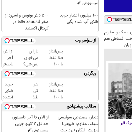
میسوزونی🧨
100 میلیون اعتبار خرید
۵۰۰ دلار بونوس و اسپرد از
طلای آب شده بگیر
صفر xauusd فقط در
کپیتال اکستند
 سبک و مقاوم
اخت اقساطی هم
از سراسر وب
هران
پس‌انداز
تارا رو
از الان تا
طلا فقط
می‌خوای
آخر
با ۱۰۰
بفروشی؟
تابستون
هزارتومان
با
حداقل
وبگردی
(امن و
خودرو۴۵
12کیلو
راحت)
یک‌روزه
چربی
پس‌انداز
هر
خرید
بفروشش
میسوزون
طلا فقط
کی
طلای
🧨
با ۱۰۰
طلا
آبشده
هزارتومان
داره،
حتی با
مطالب پیشنهادی
(امن و
غم
۱۰۰هزارتومان
راحت)
نداره!
دندان مصنوعی سوئیسی |
از الان تا آخر تابستون
😊💎
سبک، مقاوم، طبیعی!
حداقل 12کیلو چربی
 دیگ قیر
(خرید
ویزیت رایگان+پرداخت
میسوزونی🧨