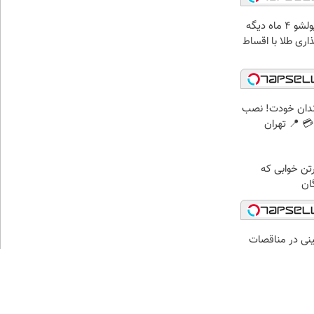
الان طلا بخر پولشو 4 ماه دیگه
ذاری طلا با اقساط
ندان خودت! نصب
 📍 تهران
رتن خوابی که
ان
نی در مناقصات
ار بزرگان ایران