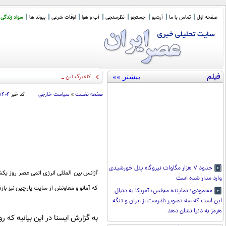
صفحه اول
تماس با ما
آرشیو
جستجو
نظرسنجی
آب و هوا
اوقات شرعی
پیوند ها
سواد زندگی
فیلم
بیشتر »»
کالابرگ این خانوارها شارژ ش
_
صفحه نخست
»
سیاست خارجی
کد خبر
۸۴۰۴
حدود ۷ هزار مگاوات نیروگاه پنل خورشیدی
آژانس بین المللی انرژی اتمی عصر روز یکشنب
وارد مدار شده است
که آمانو و معاونش از سایت پارچین نیز بازد
محمودی؛ نماینده مجلس: آمریکا به دنبال
این است که سه تصویر نادرست از ایران و تنگه
هرمز به دنیا نشان دهد
به گزارش ایسنا در این بیانیه که ر