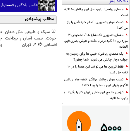
باشگاه مغز
عکس یادگاری «مستوفی‌ال
معمای ریاضی؛ رکورد حل این چالش 10 ثانیه
است
مطالب پیشنهادی
تست هوش تصویری: کدام کلید قفل را باز
می کند؟
🦷 سبک و طبیعی مثل دندان
د
معمای تصویری تک شاخ ها / تشخیص 3
خودت! نصب آسان و پرداخت
ج
مورد زیر 10 ثانیه برابر با دقت و هوش بصری فوق
اقساطی 💳 📍 تهران
و 
العاده
یک معمای ریاضی/ خیلی ها برای رسیدن به
جواب دچار چالش می شوند، شما چطور؟
فقط تیزبین ها می توانند این معما را در 10
ثانیه حل کنند!
تست هوش چالش برانگیز: نابغه های ریاضی
الگوی پنهان این معما را پیدا کنند!
تیزبین ها مچ این ماهی پنهان کار را بگیرند! /
رکورد 10 ثانیه