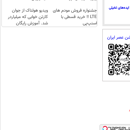
طلا با
اقساطی😍
ایده‌های تخیلی
جشنواره فروش مودم های
چند
ویدیو هولناک از جوان
LTE ‼️ خرید قسطی با
کلیک)
کارتن خوابی که میلیاردر
اسنپ‌پی
شد. آموزش رایگان
شن عصر ایران