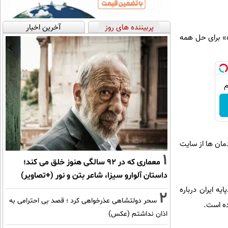
پربیننده های روز
آخرین اخبار
ه» برای حل همه
دمان ها از سایت
1
معماری که در 92 سالگی هنوز خلق می کند؛
داستان آلوارو سیزا، شاعر بتن و نور (+تصاویر)
ه ایران درباره
2
سحر دولتشاهی عذرخواهی کرد ؛ قصد بی احترامی به
ده است.
اذان نداشتم (عکس)