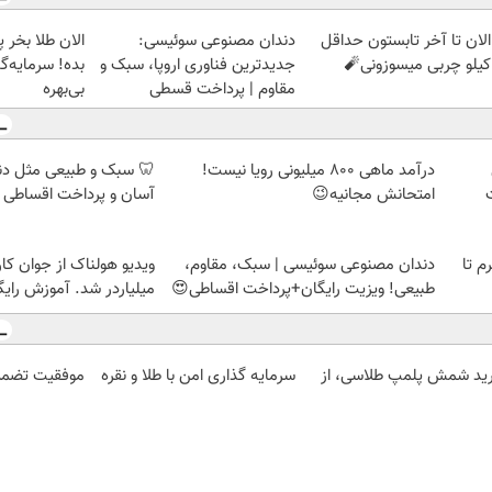
الان تا آخر تابستون حداقل
دندان مصنوعی سوئیسی:
جدیدترین فناوری اروپا، سبک و
بده! سرمایه‌گ
مقاوم | پرداخت قسطی
بی‌بهره
درآمد ماهی 800 میلیونی رویا نیست!
🦷 سبک و طبیعی مثل د
امتحانش مجانیه😉
آسان و پرداخت اقساطی 
لمپ طلاسی، از ۰.۵ گرم تا
دندان مصنوعی سوئیسی | سبک، مقاوم،
ویدیو هولناک از جوان کا
طبیعی! ویزیت رایگان+پرداخت اقساطی😍
میلیاردر شد. آموزش رایگ
ید شمش پلمپ طلاسی، از
سرمایه گذاری امن با طلا و نقره
موفقیت تضمی
 ۱۰ گرم
| دیجی کالا
با اشتراک راهک
تندر