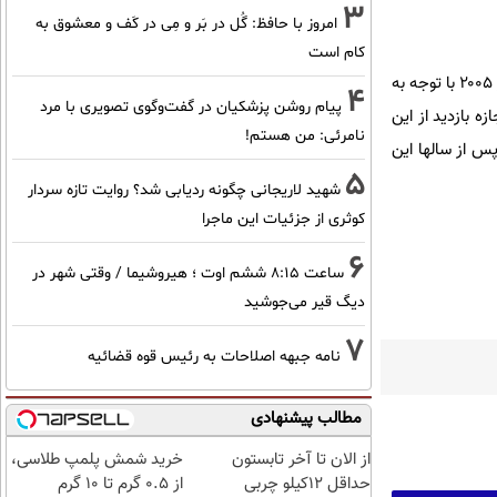
3
امروز با حافظ: گُل در بَر و مِی در کَف و معشوق به
کام است
پیش از این ایران دو بار اجازه بازرسی و بازدید از سایت نظامی پارچین را به آژانس داده است، اما در سالهای بعد از ۲۰۰۵ با توجه به
4
پیام روشن پزشکیان در گفت‌و‌گوی تصویری با مرد
ه بازدید از این
نامرئی: من هستم!
س از سالها این
5
شهید لاریجانی چگونه ردیابی شد؟ روایت تازه سردار
کوثری از جزئیات این ماجرا
6
ساعت ۸:۱۵ ششم اوت ؛ هیروشیما / وقتی شهر در
دیگ قیر می‌جوشید
7
نامه جبهه اصلاحات به رئیس قوه قضائیه
مطالب پیشنهادی
از الان تا آخر تابستون
خرید شمش پلمپ طلاسی،
حداقل 12کیلو چربی
از ۰.۵ گرم تا ۱۰ گرم