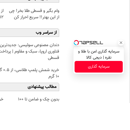
وام بگیر و قسطی طلا بخر! چی
از 
از این بهتر!! سریع احراز کن
12کیلو چربی میسوزونی
از سراسر وب
دندان مصنوعی سوئیسی: جدیدترین
فناوری اروپا، سبک و مقاوم | پرداخت
سرمایه گذاری امن با طلا و
نقره | دیجی کالا
قسطی
سرمایه گذاری
خرید شمش پ
۱۰ گرم
مطالب پیشنهادی
بدون چک و ضامن تا 100
خر
میلیون اعتبار خرید طلا بگیر!
۰.۵ گرم تا
نظر شما