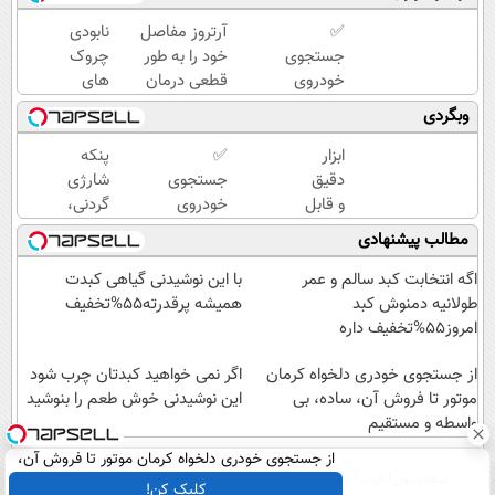
✅
آرتروز مفاصل
نابودی
جستجوی
خود را به طور
چروک
خودروی
قطعی درمان
های
دلخواه
کنید!
سطحی
وبگردی
کرمان
◗پرسش‌نامه◖
و عمقی
موتور 👈
پوست با
ابزار
✅
پنکه
فروش
کرم
دقیق
جستجوی
شارژی
ساده، بی
آلمانی(45%تخفیف)
و قابل
خودروی
گردنی،
واسطه و
اعتماد
دلخواه
با
مطالب پیشنهادی
مستقیم
برای
کرمان
قیمت
اندازه
موتور 👈
باور
اگه انتخابت کبد سالم و عمر
با این نوشیدنی گیاهی کبدت
گیری
فروش
نکردنی!
طولانیه دمنوش کبد
همیشه پرقدرته55%تخفیف
فشار
ساده، بی
(فرصت
امروز55%تخفیف داره
خون
واسطه و
محدود)
در
از جستجوی خودری دلخواه کرمان
مستقیم
اگر نمی خواهید کبدتان چرب شود
خانه
موتور تا فروش آن، ساده، بی
این نوشیدنی خوش طعم را بنوشید
واسطه و مستقیم
(نصف
قیمت)
از جستجوی خودری دلخواه کرمان موتور تا فروش آن،
صفحه اول
فیلم
عصر ایران۲
درباره عصرایران
تماس با ما
آرشیو
جستجو
ساده، بی واسطه و مستقیم
کلیک کن!