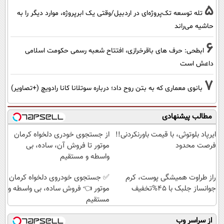
5
تله توسعه تک‌پروژه‌ای در اردبیل/وقتی یک ابرپروژه، موارد دیگر را به
حاشیه می‌راند
6
ابطحی: حرف های باقرخرازی، افتتاح شعبه رسمی حکومت اسلامی
داعش است
7
بانوی معماری که به بتن روح داد؛ درباره سوتلانا کانا رادویچ (+تصاویر)
مطالب پیشنهادی
ایرپاد بلوتوثی، با قیمت باورنکردنی!!
از جستجوی خودری دلخواه کرمان
فرصت محدود
موتور تا فروش آن، ساده، بی
واسطه و مستقیم
راز طراوت همیشگی پوست، کرم
✅ جستجوی خودروی دلخواه کرمان
جوانساز جلبک با 45%تخفیف
موتور 👈 فروش ساده، بی واسطه و
مستقیم
از سراسر وب