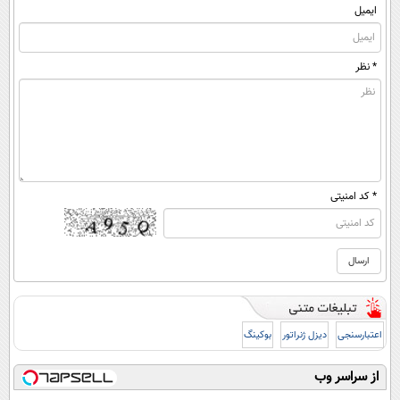
ایمیل
* نظر
* کد امنیتی
اعتبارسنجی
دیزل ژنراتور
بوکینگ
از سراسر وب