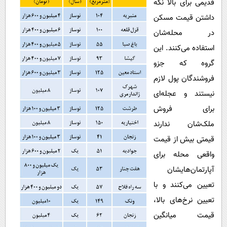
قدیمی برای بالا نگه
پیامک
سرگرمی
داشتن قیمت مسکن
روانشناسی
فناوری
در محله‌شان
آشپزی
گوناگون
استفاده می‌کنند. این
دانلود
حوادث
گروه که جزو
فروشندگان پول لازم
محیط زیست
نیستند و عجله‌ای
سلامت
برای فروش
فرهنگی
ملک‌شان ندارند
بین الملل
قیمتی بیش از قیمت
واقعی محله برای
اجتماعی
آپارتمان‌هایشان
حیات وحش
تعیین می‌کنند و با
سیاست خارجی
تعیین نرخ‌های بالا،
قیمت میانگین