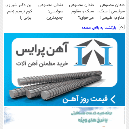
دندان مصنوعی
دندان مصنوعی
دندان مصنوعی
این دکتر شیرازی
سوئیسی | سبک،
سبک و مقاوم
سوئیسی:
کرم ترمیم زخم
مقاوم، طبیعی!
می‌خوای؟
جدیدترین
ایرانی را
ویزیت
پرداخت اقساطی
فناوری اروپا،
ساخت!!!
بازگشت به بالای صفحه
رایگان+پرداخت
هم داریم!😍 |
سبک و مقاوم |
اقساطی😍
📍تهران
پرداخت قسطی