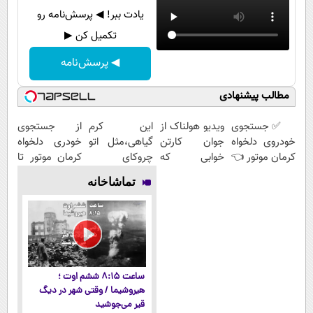
یادت ببر! ◀ پرسش‌نامه رو
تکمیل کن ▶
◀ پرسش‌نامه
مطالب پیشنهادی
✅ جستجوی
ویدیو هولناک از
این کرم
از جستجوی
خودروی دلخواه
جوان کارتن
گیاهی،مثل اتو
خودری دلخواه
کرمان موتور 👈
خوابی که
چروکای
کرمان موتور تا
فروش ساده،
میلیاردر شد.
پوستتوصاف
فروش آن،
تماشاخانه
بی واسطه و
آموزش رایگان
میکنه!50%تخفیف
ساده، بی
مستقیم
واسطه و
مستقیم
ساعت ۸:۱۵ ششم اوت ؛
هیروشیما / وقتی شهر در دیگ
قیر می‌جوشید