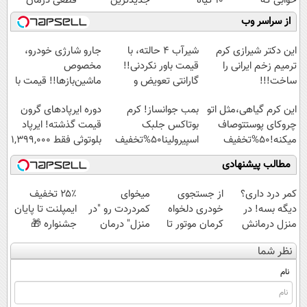
خوابی که
10 گیاه
جدیدترین
قطعی درمان
میلیاردر شد.
موثر(تخفیف تا
فناوری اروپا،
کنید!
از سراسر وب
آموزش رایگان
امشب)
سبک و مقاوم |
◗پرسش‌نامه◖
پرداخت قسطی
این دکتر شیرازی کرم
شیر‌آب ۴ حالته، با
جارو شارژی خودرو،
ترمیم زخم ایرانی را
قیمت باور نکردنی!!
مخصوص
ساخت!!!
گارانتی تعویض و
ماشین‌باز‌ها!! قیمت با
برگشت
تخفیف: فقط
این کرم گیاهی،مثل اتو
بمب جوانساز! کرم
دوره ایرپاد‌های گرون
1,499,000
چروکای پوستتوصاف
بوتاکس جلبک
قیمت گذشته! ایرپاد
میکنه!50%تخفیف
اسپیرولینا50%تخفیف
بلوتوثی فقط 1,399,000
تومان
مطالب پیشنهادی
کمر درد داری؟
از جستجوی
میخوای
۲۵٪ تخفیف
دیگه بسه! در
خودری دلخواه
کمردردت رو "در
ایمپلنت تا پایان
منزل درمانش
کرمان موتور تا
منزل" درمان
جشنواره 🎁
کن
فروش آن،
کنی؟ (◂فیلم +
نظر شما
(◀پرسش‌نامه)
ساده، بی واسطه
◂پرسش‌نامه)
و مستقیم
نام