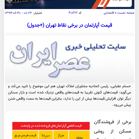
سیاسی
اقتصاد
صفحه نخست
»
اقتصادی
کد
۴۱۸۴۱۲
انتشار:
۰۸:۲۲ - ۳۰-۰۶-۱۳۹۴
جامعه
اقتصادی
قیمت آپارتمان در برخی نقاط تهران (+جدول)
ورزشی
اجتماعی
خودرو
بین الملل
حوادث
فرهنگ و هنر
سیاست خارجی
سلامت
علم و دانش
یک برش دانایی
قرآن
فناوری و It
محیط زیست
گوناگون
حسام عقبایی، رئیس اتحادیه مشاوران املاک تهران هم این موضوع را تایید می‌کند و
علمی
سفر و تفریح
می‌گوید: قیمت‌های کنونی تقریبا به قیمت‌های واقعی نزدیک شده است و بازار مسکن
فیلم
سرگرمی
دیگر توان افزایش قیمت‌ها بیش از این را ندارد، بنابراین قیمت‌ها به سمت واقعی شدن
اخبار کریپتو
پیش می‌رود.
عصر ایران 2
اقتصاد
باشگاه مغز
آموزش زبان
خواندنی ها و دیدنی ها
ورزش
مجله تصویری سلاح
برخی از فروشندگان
داستان کوتاه
سیاست
مسکن از روشی