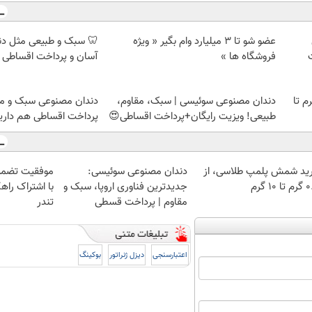
عضو شو تا 3 میلیارد وام بگیر « ویژه
🦷 سبک و طبیعی مثل د
فروشگاه ها »
آسان و پرداخت اقساطی 
لمپ طلاسی، از ۰.۵ گرم تا
دندان مصنوعی سوئیسی | سبک، مقاوم،
دندان مصنوعی سبک و مق
طبیعی! ویزیت رایگان+پرداخت اقساطی😍
پرداخت اقساطی هم داریم
ید شمش پلمپ طلاسی، از
دندان مصنوعی سوئیسی:
موفقیت تضمی
 ۱۰ گرم
جدیدترین فناوری اروپا، سبک و
با اشتراک راهک
مقاوم | پرداخت قسطی
تندر
اعتبارسنجی
دیزل ژنراتور
بوکینگ