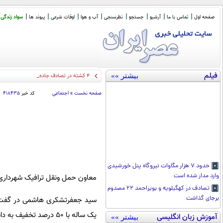
صفحه اول
تماس با ما
آرشیو
جستجو
نظرسنجی
آب و هوا
اوقات شرعی
پیوند ها
سواد زندگی
فیلم
بیشتر »»
۴ کشته در تصادف جاده اهواز خرمشهر
صفحه نخست
»
اجتماعی
کد خبر
۴۱۸۴۳۵
حدود ۷ هزار مگاوات نیروگاه پنل خورشیدی
وارد مدار شده است
معاون حمل ونقل ترافیک شهرداری 
تصادف در کهگیلویه و بویراحمد ۲۲ مصدوم
برجای گذاشت
سید جعفرتشکری هاشمی در گفت وگ
یک ساله با 50 درصد تخفیف به دانش آموزان و دانشجویان ارائه می‌شود.
آموزش زبان انگلیسی
بیشتر »»