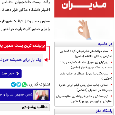
رفاه، لیست دانشجویان متقاضی را
اختیار دانشگاه مذکور قرار دهد تا 
معاون حمل ونقل ترافیک شهرداری 
را برای صدور کارت بلیت در اختیا
در حاشیه
پربیننده ترین پست همین ی
سحر دولتشاهی عذرخواهی کرد ؛ قصد بی
احترامی به اذان نداشتم (عکس)
یک بار برای همیشه حروف اض
بازیگران زن سریال «بامداد خمار» در پشت
صحنه به سبک دوران قاجار (عکس)
خبر بعد
تیپ رنگی تارا سریال شغال در جشن نفس
(+عکس)
اشتراک گذاری :
استایل جالب مدل روس فیلم ایرانی جزیره
جیمز باند در اصفهان (+عکس)
رئیس جمهور: سایپا و چن
تیپ مشکی و خاص فریبا نادری ستاره سریال
ستایش در آیین مهرورزی (+عکس)
مطالب پیشنهادی
باشگاه مغز