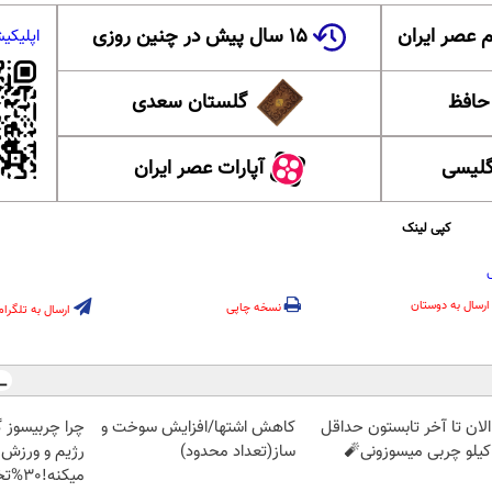
 عصر ایران
۱۵ سال پیش در چنین روزی
اپلیکی
 حافظ
گلستان سعدی
گلیسی
آپارات عصر ایران
کپی لینک
ارسال به دوستان
نسخه چاپی
ارسال به تلگرام
الان تا آخر تابستون حداقل
کاهش اشتها/افزایش سوخت و
چرا چربیسوز 
ساز(تعداد محدود)
رژیم و ورزش 
میکنه!30%تخفیف