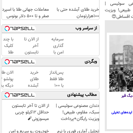
عی سوئیسی |
خرید طلای آبشده حتی با
معاملات جهانی طلا با اسپرد
طبیعی! ویزیت
۱۰۰هزارتومان
صفر و تا ۵۰۰ دلار بونوس
ت اقساطی😍
از سراسر وب
سرمایه
از الان تا
با چند
گذاری
آخر
کلیک
امن با
تابستون
طلا
طلا و
حداقل
بخرید...
وبگردی
نقره
12کیلو
(ثبت‌نام
دیجی
چربی
کن |
پس‌انداز
خرید
الان طلا
کالا
میسوزونی
خرید
طلا فقط
طلای
🧨
کن |
با ۱۰۰
آبشده
دیگه بده
هدیه
هزارتومان
حتی با
سرمایه‌گ
مطالب پیشنهادی
 دیگ قیر
بگیر)
(امن و
۱۰۰هزارتومان
طلا با ا
راحت)
بی‌بهره
دندان مصنوعی سوئیسی |
از الان تا آخر تابستون
سبک، مقاوم، طبیعی!
حداقل 12کیلو چربی
ایده‌های تخیلی
ویزیت رایگان+پرداخت
میسوزونی🧨
اقساطی😍
تحلیل آماری فوری با نرم
خودروت رو سریع و امن