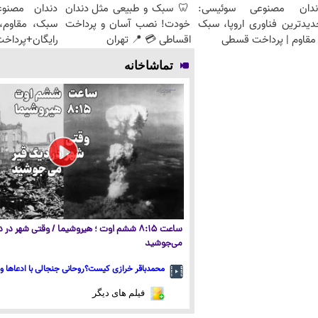
ندان مصنوعی سوئیسی:
🦷 سبک و طبیعی مثل دندان
دندان مصنو
دیدترین فناوری اروپا، سبک
خودت! نصب آسان و پرداخت
سبک، مقاوم، 
مقاوم | پرداخت قسطی
اقساطی 💳 📍 تهران
رایگان+پرداخ
تماشاخانه
ساعت ۸:۱۵ ششم اوت ؛ هیروشیما / وقتی شهر در
می‌جوشید
محمدباقر خرازی کیست؟روحانی جنجالی با ادعاها و 
فیلم های دیگر