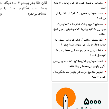
الان طلا بخر پولشو 4 ماه دیگه
د
معمای ریاضی؛ رکورد حل این چالش 10 ثانیه
است
بده! سرمایه‌گذاری طلا با
ج
اقساط بی‌بهره
و 
تست هوش تصویری: کدام کلید قفل را باز
می کند؟
معمای تصویری تک شاخ ها / تشخیص 3
مورد زیر 10 ثانیه برابر با دقت و هوش بصری فوق
العاده
یک معمای ریاضی/ خیلی ها برای رسیدن به
جواب دچار چالش می شوند، شما چطور؟
فقط تیزبین ها می توانند این معما را در 10
ثانیه حل کنند!
تست هوش چالش برانگیز: نابغه های ریاضی
الگوی پنهان این معما را پیدا کنند!
تیزبین ها مچ این ماهی پنهان کار را بگیرند! /
رکورد 10 ثانیه