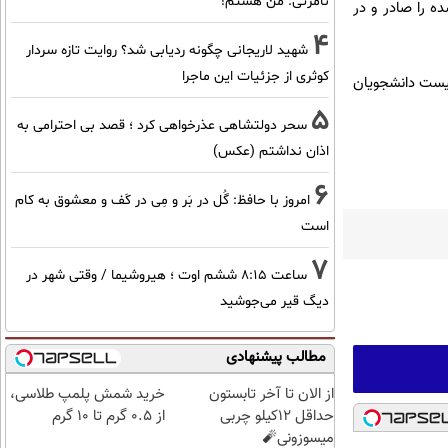
نامرئی: من هستم!
ه را صادر و در
4
شهید لاریجانی چگونه ردیابی شد؟ روایت تازه سردار
کوثری از جزئیات این ماجرا
لیست دانشجویان
5
سحر دولتشاهی عذرخواهی کرد ؛ قصد بی احترامی به
اذان نداشتم (عکس)
6
امروز با حافظ: گُل در بَر و مِی در کَف و معشوق به کام
است
7
ساعت ۸:۱۵ ششم اوت ؛ هیروشیما / وقتی شهر در
دیگ قیر می‌جوشید
مطالب پیشنهادی
از الان تا آخر تابستون
خرید شمش پلمپ طلاسی،
حداقل 12کیلو چربی
از ۰.۵ گرم تا ۱۰ گرم
میسوزونی🧨