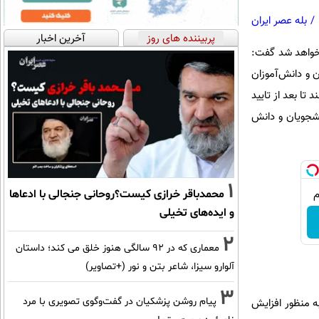
/
بله عصر ایران
پربیننده های روز
آخرین اخبار
 آموزی صادر خواهد شد گفت:
 و دانش‌آموزان
تا بعد از تایید
نشجویان و دانش
1
محمدباقر خرازی کیست؟روحانی جنجالی با ادعاها
و ایده‌های تخیلی
2
معماری که در 92 سالگی هنوز خلق می کند؛ داستان
آلوارو سیزا، شاعر بتن و نور (+تصاویر)
3
پیام روشن پزشکیان در گفت‌و‌گوی تصویری با مرد
ه منظور افزایش