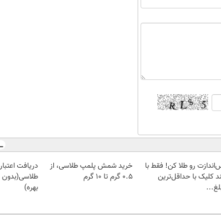
‌اندازت رو طلا کن! فقط با
خرید شمش پلمپ طلاسی، از
دریافت اعتبار 
د کلیک با حداقل‌ترین
۰.۵ گرم تا ۱۰ گرم
طلاسی(بدون 
غ...
بهره)