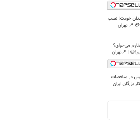
ندان خودت! نصب
 📍 تهران
اوم می‌خوای؟
!😍 | 📍تهران
نی در مناقصات
ار بزرگان ایران