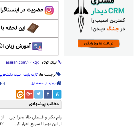
عضویت در اینستاگرام
این لحظه با
آموزش زبان ان
لینک کوتاه:
برچسب ها:
کارت بلیت
،
بلیت دانشجویی
بازدید از صفحه اول
مطالب پیشنهادی
وام بگیر و قسطی طلا بخر! چی
از 
از این بهتر!! سریع احراز کن
12کیلو چربی میسوزونی