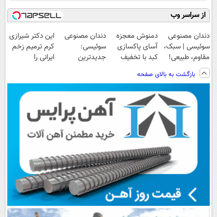
از سراسر وب
دندان مصنوعی
دمنوش معجزه
دندان مصنوعی
این دکتر شیرازی
سوئیسی | سبک،
آسای پاکسازی
سوئیسی:
کرم ترمیم زخم
مقاوم، طبیعی!
کبد با تخفیف
جدیدترین
ایرانی را
ویزیت
ویژه
فناوری اروپا،
ساخت!!!
بازگشت به بالای صفحه
رایگان+پرداخت
سبک و مقاوم |
اقساطی😍
پرداخت قسطی