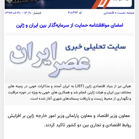
سیاسی
اقتصاد
صفحه نخست
»
اقتصادی
کد
۴۱۸۴۹۴
انتشار:
۱۳:۲۰ - ۳۰-۰۶-۱۳۹۴
جامعه
اقتصادی
امضای موافقتنامه حمایت از سرمایه‌گذار بین ایران و ژاپن
ورزشی
اجتماعی
خودرو
بین الملل
حوادث
فرهنگ و هنر
سیاست خارجی
سلامت
علم و دانش
یک برش دانایی
قرآن
فناوری و It
محیط زیست
گوناگون
هیاتی نیز از بنیاد اقتصادی ژاپن (JEF) به ایران آمدند و مذاکرات خوبی در زمینه های
علمی
سفر و تفریح
مختلف بین ایران و هیات ژاپنی انجام شد و همکاری های خوبی به ویژه در حوزه مراقبت
فیلم
سرگرمی
و نگهداری از محیط زیست و بازیافت پسماندهای شهری آغاز شده است.
اخبار کریپتو
عصر ایران 2
اقتصاد
باشگاه مغز
معاون وزیر اقتصاد و معاون پارلمانی وزیر امور خارجه ژاپن بر افزایش
آموزش زبان
خواندنی ها و دیدنی ها
ورزش
مجله تصویری سلاح
روابط اقتصادی و تجاری بین دو کشور تاکید کردند.
داستان کوتاه
سیاست