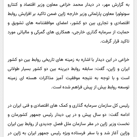
پیامک
سرگرمی
به گزارش مهر، در دیدار محمد خزاعی معاون وزیر اقتصاد و کنتارو
سونوئورا معاون پارلمانی وزیر خارجه ژاپن ضمن تاکید بر افزایش روابط
روانشناسی
فناوری
اقتصادی و تجاری بین دو کشور، امضای موافقتنامه های تشویق و
آشپزی
گوناگون
حمایت از سرمایه گذاری خارجی، همکاری های گمرکی و مالیاتی مورد
دانلود
حوادث
تاکید قرار گرفت.
محیط زیست
خزاعی در این دیدار با اشاره به زمینه های تاریخی روابط بین دو کشور
سلامت
ایران و ژاپن، گفت: سابقه روابط دیرینه بین دو کشور بسیار طولانی
فرهنگی
است و با توجه به نتیجه موفقیت آمیز مذاکرات هسته ای زمینه
بین الملل
توسعه روابط بیش از پیش فراهم شده است.
اجتماعی
حیات وحش
رئیس کل سازمان سرمایه گذاری و کمک های اقتصادی و فنی ایران در
ادامه گفت: دو سال پیش و در پی دیدار رئیس جمهور کشورمان و
سیاست خارجی
نخست وزیر ژاپن در مقر سازمان ملل فصل جدیدی از روابط بین ایران
وژاپن آغاز شد و با سفر فرستاده ویژه رئیس جمهور ایران به ژاپن در