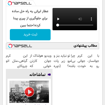
عطار ایرانی یه راه حل ساده
برای جلوگیری از پیری پیدا
کرده!حتما ببین
ثبت خرید
مطالب پیشنهادی
با این کرم
چرا تو نباید بنز و
ویدیو هولناک از
این کرم
جوانساز، جوانی
بی‌ام‌و زیر پات
جوان کارتن
گیاهی،مثل اتو
رو به خودت
باشه؟ (دوره
خوابی که
چروکای
برگردون(50%
رایگان درآمد
میلیاردر شد.
پوستتوصاف
تماشاخانه
تخفیف)
میلیاردی)
آموزش رایگان
میکنه!50%تخفیف