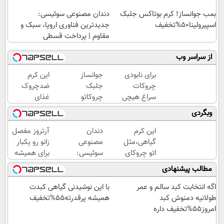
بمب جوانساز! کرم بوتاکس جلبک
دندان مصنوعی سوئیسی:
اسپیرولینا50%تخفیف
جدیدترین فناوری اروپا، سبک و
مقاوم | پرداخت قسطی
از سراسر وب
برای نابودی
جوانساز
این کرم
چروکات
جلبک
ضدچروک
سراغ هیچی
چروکاتو
غذای
جز جوانساز
مثل اتو
پوستت
وبگردی
جلبک
صاف
رو تامین
نرو(تخفیف40%)
میکنه
میکنه
این کرم
دندان
آرتروز مفصل
😍
(خرید با
گیاهی،مثل
مصنوعی
زانو رو یکبار
40%تخفیف)
اتو چروکای
سوئیسی:
برای همیشه
پوستتوصاف
جدیدترین
درمان کن!
مطالب پیشنهادی
میکنه!50%تخفیف
فناوری
◗پرسش‌نامه◖
اروپا،
اگه انتخابت کبد سالم و عمر
با این نوشیدنی گیاهی کبدت
سبک و
طولانیه دمنوش کبد
همیشه پرقدرته55%تخفیف
مقاوم |
امروز55%تخفیف داره
پرداخت