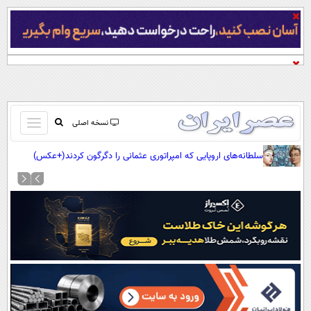
باز
نسخه اصلی
و
صفحه اول
سلطانه‌های اروپایی که امپراتوری عثمانی را دگرگون کردند(+عکس)
بسته
تماس با ما
کردن
آرشیو
منو
جستجو
نظرسنجی
آب و هوا
اوقات شرعی
پیوند ها
سواد زندگی