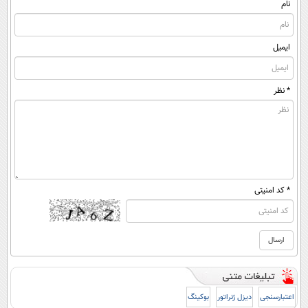
نام
ایمیل
* نظر
* کد امنیتی
اعتبارسنجی
دیزل ژنراتور
بوکینگ