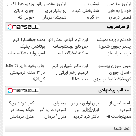
آرتروز مفاصل
نوشیدنی
آرتروز مفصل زانو
ویدیو هولناک از
خود را به طور
شفابخش کبد با
رو یکبار برای
جوان کارتن
قطعی درمان
10 گیاه
همیشه درمان
خوابی که
کنید!
موثر(تخفیف تا
کن!
میلیاردر شد.
از سراسر وب
◗پرسش‌نامه◖
امشب)
◗پرسش‌نامه◖
آموزش رایگان
خودتم باورت نمیشه
این کرم گیاهی،مثل اتو
بمب جوانساز! کرم
چقدر جوون شدی!
چروکای پوستتوصاف
بوتاکس جلبک
خرید جوانساز
میکنه!50%تخفیف
اسپیرولینا50%تخفیف
اسپیرولینا با تخفیف
بدون سوزن پوستتو
این دکتر شیرازی کرم
جای بخیه داری؟؟ فقط
ویژه
10سال جوون
ترمیم زخم ایرانی را
در 3 هفته ترمیمش
کن50%تخفیف پاییزی
ساخت!!!
کن!😍
مطالب پیشنهادی
‌راه خلاصی از
برای اولین بار در
میخوای
کمر درد داری؟
کمردرد
ایران🇮🇷 این
کمردردت رو "در
دیگه بسه! در
همینجاست ◀
دکتر کرم ترمیم
منزل" درمان
منزل درمانش
فقط کافیه فرم
کننده 23 روزه
کنی؟ (◂فیلم +
کن
نظر شما
رو پر کنی!
ساخت!
◂پرسش‌نامه)
(◀پرسش‌نامه)