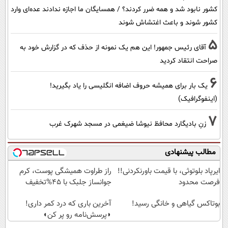
کشور نابود شد و همه ضرر کردند؟ / همسایگان ما اجازه ندادند عده‌ای وارد
کشور شوند و باعث اغتشاش شوند
5
آقای رئیس جمهور! این هم یک نمونه از حذف که در گزارش خود به
صراحت انتقاد کردید
6
یک بار برای همیشه حروف اضافه انگلیسی را یاد بگیرید!
(اینفوگرافیک)
7
زنِ بادیگارد محافظ نیوشا ضیغمی در مسجد شهرک غرب
مطالب پیشنهادی
ایرپاد بلوتوثی، با قیمت باورنکردنی!!
راز طراوت همیشگی پوست، کرم
فرصت محدود
جوانساز جلبک با 45%تخفیف
بوتاکس گیاهی و خانگی رسید!
آخرین باری که درد کمر داری!
◗پرسش‌نامه رو پر کن◖