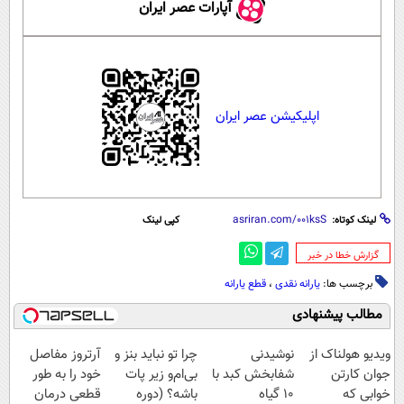
آپارات عصر ایران
اپلیکیشن عصر ایران
لینک کوتاه:
کپی لینک
‌گزارش خطا در خبر
برچسب ها:
یارانه نقدی
،
قطع یارانه
مطالب پیشنهادی
ویدیو هولناک از
نوشیدنی
چرا تو نباید بنز و
آرتروز مفاصل
جوان کارتن
شفابخش کبد با
بی‌ام‌و زیر پات
خود را به طور
خوابی که
10 گیاه
باشه؟ (دوره
قطعی درمان