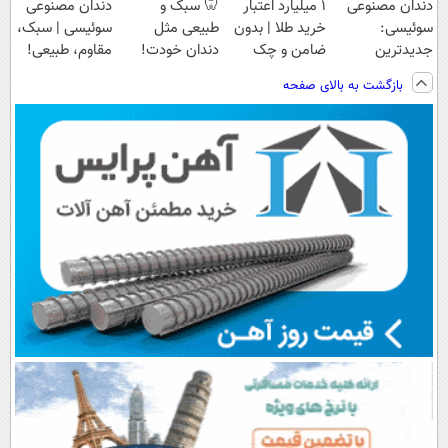
دندان مصنوعی
۱ میلیارد اعتبار
🦷 سبک و
دندان مصنوعی
سوئیسی:
خرید طلا | بدون
طبیعی مثل
سوئیسی | سبک،
جدیدترین
ضامن و چک
دندان خودت!
مقاوم، طبیعی!
فناوری اروپا،
نصب آسان و
ویزیت
بازگشت به بالای صفحه
سبک و مقاوم |
پرداخت اقساطی
رایگان+پرداخت
پرداخت قسطی
💳 📍 تهران
اقساطی😍