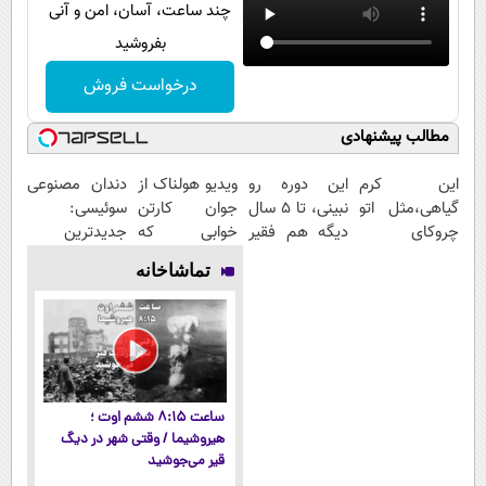
چند ساعت، آسان، امن و آنی
بفروشید
درخواست فروش
مطالب پیشنهادی
این کرم
این دوره رو
ویدیو هولناک از
دندان مصنوعی
گیاهی،مثل اتو
نبینی، تا 5 سال
جوان کارتن
سوئیسی:
چروکای
دیگه هم فقیر
خوابی که
جدیدترین
پوستتوصاف
می‌مونی! همین
میلیاردر شد.
فناوری اروپا،
تماشاخانه
میکنه!50%تخفیف
الان ثبت نام
آموزش رایگان
سبک و مقاوم |
کن
پرداخت قسطی
ساعت ۸:۱۵ ششم اوت ؛
هیروشیما / وقتی شهر در دیگ
قیر می‌جوشید