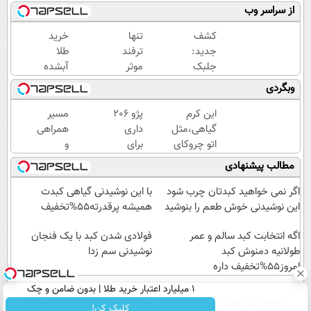
از سراسر وب
کشف
تنها
خرید
جدید:
ترفند
طلا
جلبک
موثر
آبشده
اسپیرولینا
رفع
با 100
وبگردی
پیری را
چروک
هزار
متوقف
پوست،
تومن
این کرم
پژو 206
مسیر
می
همین
گیاهی،مثل
داری
همراهی
کند50%تخفیف
کرم
اتو چروکای
برای
و
آلمانیه
پوستتوصاف
فروش؟
گزارش
مطالب پیشنهادی
(45%
میکنه!50%تخفیف
با
عملکرد
تخفیف)
کارنامه
گروه
اگر نمی خواهید کبدتان چرب شود
با این نوشیدنی گیاهی کبدت
به
اسنپ
این نوشیدنی خوش طعم را بنوشید
همیشه پرقدرته55%تخفیف
بهترین
در
اگه انتخابت کبد سالم و عمر
قیمت
۱۴۰۴
فولادی شدن کبد با یک فنجان
طولانیه دمنوش کبد
بفروش!
نوشیدنی سم زدا
امروز55%تخفیف داره
۱ میلیارد اعتبار خرید طلا | بدون ضامن و چک
صفحه اول
فیلم
عصر ایران۲
درباره عصرایران
تماس با ما
آرشیو
جستجو
کلیک کن!