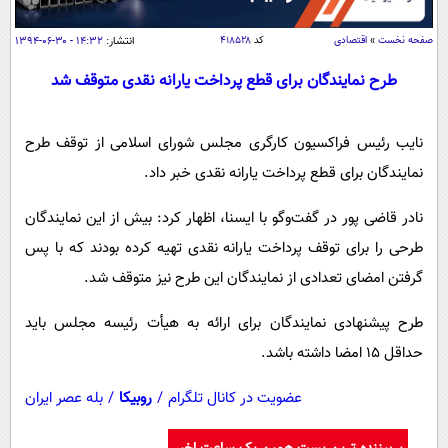
سیاسی
اقتصاد
صفحه نخست
»
اقتصادی
کد
۴۱۸۵۲۸
انتشار:
۱۴:۳۲ - ۳۰-۰۶-۱۳۹۴
جامعه
اقتصادی
طرح نمایندگان برای قطع پرداخت یارانه نقدی متوقف شد
ورزشی
اجتماعی
خودرو
نایب رئیس فراکسیون کارگری مجلس شورای اسلامی از توقف طرح
بین الملل
حوادث
نمایندگان برای قطع پرداخت یارانه نقدی خبر داد.
فرهنگ و هنر
سیاست خارجی
سلامت
علم و دانش
نادر قاضی پور در گفت‌وگو با ایسنا، اظهار کرد: بیش از این نمایندگان
یک برش دانایی
قرآن
فناوری و It
طرحی را برای توقف پرداخت یارانه نقدی تهیه کرده بودند که با پس
محیط زیست
گرفتن امضای تعدادی از نمایندگان این طرح نیز متوقف شد.
گوناگون
علمی
سفر و تفریح
فیلم
سرگرمی
اخبار کریپتو
طرح پیشنهادی نمایندگان برای ارائه به هیأت رئیسه مجلس باید
عصر ایران 2
اقتصاد
باشگاه مغز
حداقل 15 امضا داشته باشد.
آموزش زبان
خواندنی ها و دیدنی ها
ورزش
مجله تصویری سلاح
عضویت در کانال تلگرام
/
روبیکا
/
بله عصر ایران
داستان کوتاه
سیاست