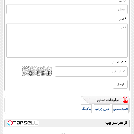
ایمیل
* نظر
* کد امنیتی
اعتبارسنجی
دیزل ژنراتور
بوکینگ
از سراسر وب