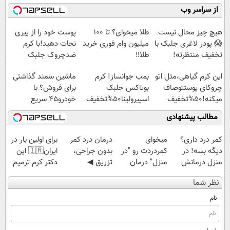
میلیاردر شد.
موثر(تخفیف تا
رایگان درآمد
کنید!
از سراسر وب
آموزش رایگان
امشب)
میلیاردی)
◗پرسش‌نامه◖
هیچ چیز محال نیست
طلا میخوای؟ تا 100
پوست خود را از پیری
😱 پودر لاغری جلبک با
میلیون وام فوری خرید
نجات دهید!با کرم
تخفیف منتظرته!
طلا‼️
ضدچروک جلبک
این کرم گیاهی،مثل اتو
بمب جوانساز! کرم
ماشین سمند گذاشتی
چروکای پوستتوصاف
بوتاکس جلبک
برای فروش؟ با
میکنه!50%تخفیف
اسپیرولینا50%تخفیف
خودرو45 سریع
بفروش
مطالب پیشنهادی
کمر درد داری؟
میخوای
درمان درد کمر
برای اولین بار در
دیگه بسه! در
کمردردت رو "در
بدون جراحی،
ایران🇮🇷 این
منزل درمانش
منزل" درمان
تزریق ◀
دکتر کرم ترمیم
کن
کنی؟ (◂فیلم +
پرسش‌نامه رو پر
کننده 23 روزه
نظر شما
(◀پرسش‌نامه)
◂پرسش‌نامه)
کن ▶
ساخت!
نام