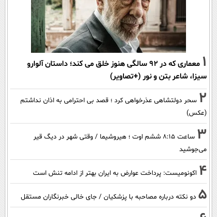
1
معماری که در 92 سالگی هنوز خلق می کند؛ داستان آلوارو
سیزا، شاعر بتن و نور (+تصاویر)
2
سحر دولتشاهی عذرخواهی کرد ؛ قصد بی احترامی به اذان نداشتم
(عکس)
3
ساعت ۸:۱۵ ششم اوت ؛ هیروشیما / وقتی شهر در دیگ قیر
می‌جوشید
4
اکونومیست: پرداخت عوارض به ایران بهتر از ادامه تنش است
5
دو نکته درباره مصاحبه با پزشکیان / جای خالی خبرنگاران مستقل