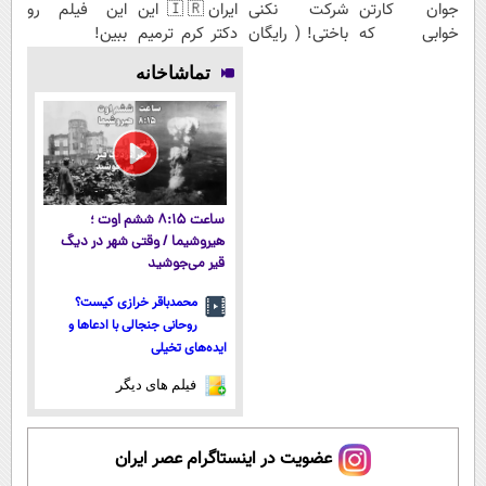
جوان کارتن
شرکت نکنی
ایران🇮🇷 این
این فیلم رو
خوابی که
باختی! ( رایگان
دکتر کرم ترمیم
ببین!
میلیاردر شد.
آموزش ببین
کننده 23 روزه
◗پرسش‌نامه رو
تماشاخانه
آموزش رایگان
پولدار شی)
ساخت!
پر کن◖
ساعت ۸:۱۵ ششم اوت ؛
هیروشیما / وقتی شهر در دیگ
قیر می‌جوشید
محمدباقر خرازی کیست؟
روحانی جنجالی با ادعاها و
ایده‌های تخیلی
فیلم های دیگر
عضویت در اینستاگرام عصر ایران