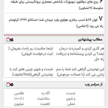
6
برج های دوقلوی نیویورک؛ شاخص معماری بروتالیستی برای طبقه
متوسط (+تصاویر)
7
غول 586 اسب بخاری هواوی وارد میدان شد؛ استلاتو 1366 کیلومتر
راه می رود (+عکس)
مطالب پیشنهادی
هر کاری کردی و کمردردت درمان
اینجا ماشینت رو راحت بفروش (
نشد؟ پر کردن پرسشنامه و دریافت
ثبت درخواست فروش)
راه حل
این نوشیدنی گیاهی کبد شما را سم
شست و شوی چربی های کبد با
زدایی می کند (با ضمانت مرجوعی)
نوشیدنی گیاهی(55%تخفیف)
از سراسر وب
شست
اگه به
طلاسی
و شوی
سلامتیت
| تا 100
عمقی
اهمیت
میلیون