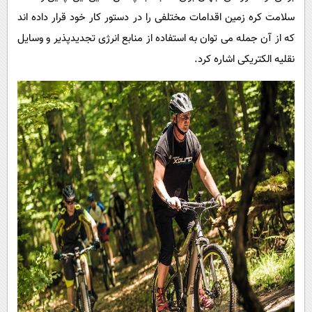
پیامک
سرگرمی
سلامت کره زمین اقدامات مختلفی را در دستور کار خود قرار داده اند
روانشناسی
فناوری
که از آن جمله می توان به استفاده از منابع انرژی تجدیدپذیر و وسایل
آشپزی
نقلیه الکتریکی اشاره کرد.
گوناگون
دانلود
حوادث
محیط زیست
سلامت
فرهنگی
بین الملل
اجتماعی
حیات وحش
سیاست خارجی