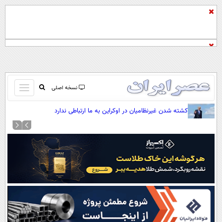
باز
نسخه اصلی
و
صفحه اول
کشته شدن غیرنظامیان در اوکراین به ما ارتباطی ندارد
بسته
تماس با ما
کردن
آرشیو
منو
جستجو
نظرسنجی
آب و هوا
اوقات شرعی
پیوند ها
سواد زندگی