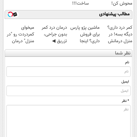
محوش کن!
ساخت!!!
مطالب پیشنهادی
کمر درد داری؟
ماشین پژو پارس
درمان درد کمر
میخوای
دیگه بسه! در
برای فروش
بدون جراحی،
کمردردت رو "در
منزل درمانش
داری؟ اینجا
تزریق ◀
منزل" درمان
کن
سریع بفروشش
پرسش‌نامه رو پر
کنی؟ (◂فیلم +
نظر شما
(◀پرسش‌نامه)
کن ▶
◂پرسش‌نامه)
نام
ایمیل
* نظر