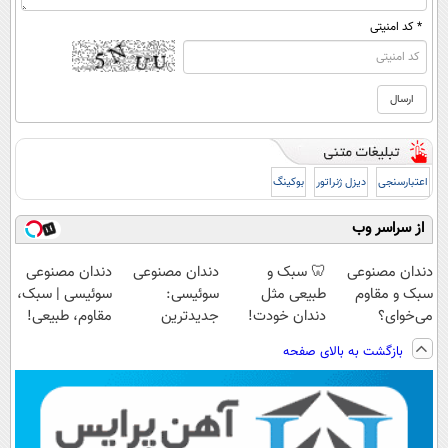
* کد امنیتی
اعتبارسنجی
دیزل ژنراتور
بوکینگ
از سراسر وب
دندان مصنوعی
🦷 سبک و
دندان مصنوعی
دندان مصنوعی
سبک و مقاوم
طبیعی مثل
سوئیسی:
سوئیسی | سبک،
می‌خوای؟
دندان خودت!
جدیدترین
مقاوم، طبیعی!
پرداخت اقساطی
نصب آسان و
فناوری اروپا،
ویزیت
بازگشت به بالای صفحه
هم داریم!😍 |
پرداخت اقساطی
سبک و مقاوم |
رایگان+پرداخت
📍تهران
💳 📍 تهران
پرداخت قسطی
اقساطی😍