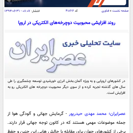
سیاسی
صفحه نخست
»
فناوری
کد
۴۱۸۶۱۶
انتشار:
۰۸:۰۷ - ۳۱-۰۶-۱۳۹۴
اقتصاد
روند افزایشی محبوبیت دوچرخه‌های الکتریکی در اروپا
جامعه
اقتصادی
ورزشی
اجتماعی
خودرو
بین الملل
حوادث
فرهنگ و هنر
سیاست خارجی
سلامت
علم و دانش
یک برش دانایی
قرآن
فناوری و It
محیط زیست
در کشورهای اروپایی و به ویژه آلمان بخش انرژی خورشیدی توسعه چشمگیری را طی
گوناگون
علمی
سال های گذشته تجربه کرده و از سوی دیگر محبوبیت دوچرخه های الکتریکی رو به
سفر و تفریح
فیلم
سرگرمی
افزایش است.
اخبار کریپتو
عصر ایران 2
اقتصاد
باشگاه مغز
آموزش زبان
خواندنی ها و دیدنی ها
عصرایران؛ محمد مهدی حیدرپور
- گرمایش جهانی و آلودگی هوا از
ورزش
مجله تصویری سلاح
جمله موضوعات مهمی هستند که در کانون توجه جهانی قرار دارند.
داستان کوتاه
سیاست
برخی از کشورهای جهان برای مقابله با چالش هایی این چنین و حفظ