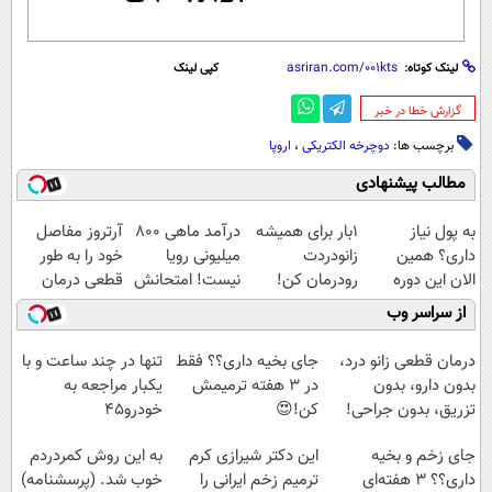
لینک کوتاه:
کپی لینک
‌گزارش خطا در خبر
برچسب ها:
دوچرخه الکتریکی
،
اروپا
مطالب پیشنهادی
به پول نیاز
1بار برای همیشه
درآمد ماهی 800
آرتروز مفاصل
داری؟ همین
زانودردت
میلیونی رویا
خود را به طور
الان این دوره
رودرمان کن!
نیست! امتحانش
قطعی درمان
رایگان رو شرکت
(تکنولوژی آلمان)
مجانیه😉
کنید!
از سراسر وب
کن تا دیر نشده!
◂پرسشنامه▸
◗پرسش‌نامه◖
درمان قطعی زانو درد،
جای بخیه داری؟؟ فقط
تنها در چند ساعت و با
بدون دارو، بدون
در 3 هفته ترمیمش
یکبار مراجعه به
تزریق، بدون جراحی!
کن!😍
خودرو45
(پرسش‌نامه)
جای زخم و بخیه
این دکتر شیرازی کرم
به این روش کمردردم
داری؟؟ 3 هفته‌ای
ترمیم زخم ایرانی را
خوب شد. (پرسشنامه)