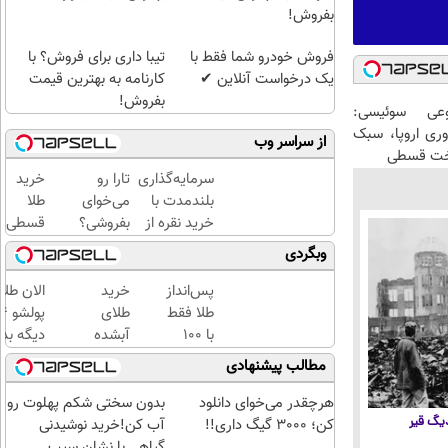
بفروش!
فروش خودرو شما فقط با
تیبا داری برای فروش؟ با
یک درخواست آنلاین ✔
کارنامه به بهترین قیمت
بفروش!
عی سوئیسی:
وری اروپا، سبک
از سراسر وب
اخت قسطی
سرمایه‌گذاری
تارا رو
خرید
بلندمدت با
می‌خوای
طلا
خرید نقره از
بفروشی؟
قسطی
دیجی‌کالا
با
شد!!!!!!
وبگردی
خودرو۴۵
یک‌روزه
پس‌انداز
خرید
الان طلا
بفروشش
طلا فقط
طلای
با ۱۰۰
آبشده
دیگه بده
هزارتومان
حتی با
سرمایه‌گ
مطالب پیشنهادی
(امن و
۱۰۰هزارتومان
طلا با ا
راحت)
بی‌بهره
هرچقدر می‌خوای دانلود
بدون سختی شکم پهلوت رو
 دیگ قیر
کن؛ 3000 گیگ داری!!
آب کن!خرید نوشیدنی
گیاهی با نشان سیب