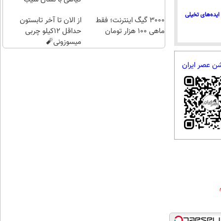
سلامت
ایده‌های تخیلی
3000 گیگ اینترنت؛ فقط
از الان تا آخر تابستون
ماهی 100 هزار تومان
حداقل 12کیلو چربی
میسوزونی🧨
شن عصر ایران