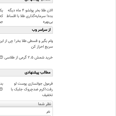
الان طلا بخر پولشو 4 ماه دیگه
یک 
بده! سرمایه‌گذاری طلا با اقساط
که
بی‌بهره
جو
از سراسر وب
وام بگیر و قسطی طلا بخر! چی از این 
سریع احراز کن
خرید شمش 2.5 گرمی از طلاسی 😍
مطالب پیشنهادی
فرمول جوانسازی پوست لو
بد
رفت!کرم ضدچروک جلبک با
😍
تخفیف
نظر شما
نام