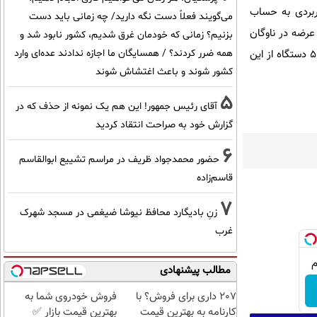
اربردی به حساب
می‌گویند فعلاً دست نگه دارید/ چه زمانی باید دست
 عرضه در ناوگان
بزنیم؟ زمانی که خودمان غرق شدیم، کشور نابود شد و
تاکسیرانی تهران خبر داد و گفت: این خودروها عمدتا هیبریدی هستند و بر این اساس طی سال‌جاری 200 تا 500 دستگاه از این
همه ضرر کردند؟ / همسایگان ما اجازه ندادند عده‌ای وارد
کشور شوند و باعث اغتشاش شوند
5
آقای رئیس جمهور! این هم یک نمونه از حذف که در
گزارش خود به صراحت انتقاد کردید
6
حضور محمدجواد ظریف در مراسم تشییع ابوالقاسم
قاسم‌زاده
7
زنِ بادیگارد محافظ نیوشا ضیغمی در مسجد شهرک
غرب
مطالب پیشنهادی
207 داری برای فروش؟ با
فروش خودروی شما به
کارنامه به بهترین قیمت
بهترین قیمت بازار ✅