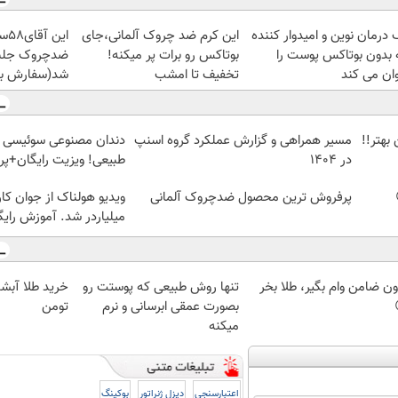
درمان نوین و امیدوار کننده
این کرم ضد چروک آلمانی،جای
این
 بدون بوتاکس پوست را
بوتاکس رو برات پر میکنه!
ان می کند
تخفیف تا امشب
شد(سفارش با
بهتر!!
مسیر همراهی و گزارش عملکرد گروه اسنپ
دندان مصنوعی سوئیسی |
در ۱۴۰۴
طبیعی! ویزیت رایگان+پ
پرفروش ترین محصول ضدچروک آلمانی
ویدیو هولناک از جوان کا
میلیاردر شد. آموزش رایگ
ون ضامن وام بگیر، طلا بخر
تنها روش طبیعی که پوستت رو
بصورت عمقی ابرسانی و نرم
تومن
میکنه
اعتبارسنجی
دیزل ژنراتور
بوکینگ