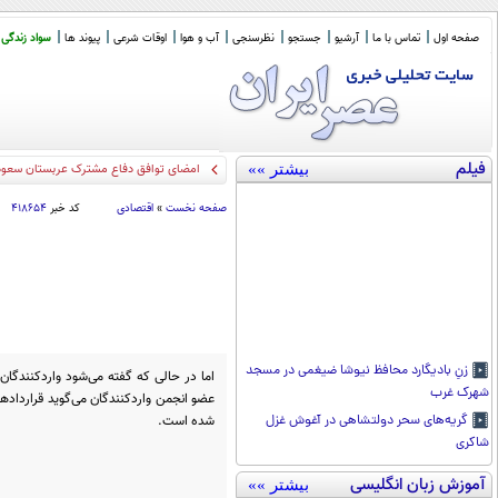
صفحه اول
تماس با ما
آرشیو
جستجو
نظرسنجی
آب و هوا
اوقات شرعی
پیوند ها
سواد زندگی
فیلم
بیشتر »»
امضای توافق دفاع مشترک عربستان سعودی
صفحه نخست
»
اقتصادی
کد خبر
۴۱۸۶۵۴
زنِ بادیگارد محافظ نیوشا ضیغمی در مسجد
اما در حالی که گفته می‌شود واردکنندگان 
شهرک غرب
عضو انجمن واردکنندگان می‌گوید قراردادها
شده است.
گریه‌های سحر دولتشاهی در آغوش غزل
شاکری
آموزش زبان انگلیسی
بیشتر »»