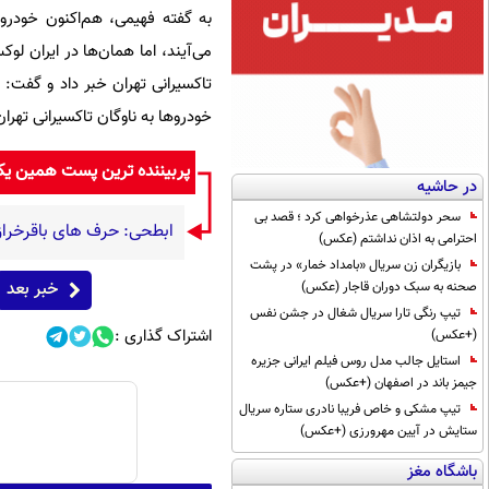
به گفته فهیمی، هم‌اکنون خودروه
می‌آیند، اما همان‌ها در ایران لو
خودروها به ناوگان تاکسیرانی تهرا
پربیننده ترین پست همین ی
در حاشیه
سحر دولتشاهی عذرخواهی کرد ؛ قصد بی
ابطحی: حرف های باقرخرا
احترامی به اذان نداشتم (عکس)
بازیگران زن سریال «بامداد خمار» در پشت
خبر بعد
صحنه به سبک دوران قاجار (عکس)
تیپ رنگی تارا سریال شغال در جشن نفس
اشتراک گذاری :
(+عکس)
استایل جالب مدل روس فیلم ایرانی جزیره
جیمز باند در اصفهان (+عکس)
تیپ مشکی و خاص فریبا نادری ستاره سریال
ستایش در آیین مهرورزی (+عکس)
باشگاه مغز