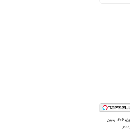
فروش راحت پژو ۲۰6، بدون
دسر