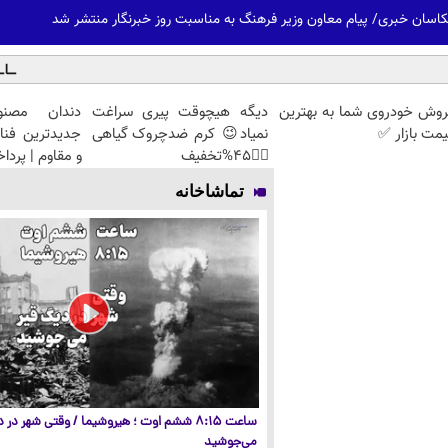
 عکاسان خبری/ پیام معاون وزیر فرهنگ به مناسبت روز خبرنگار منتشر شد
روش خودروی شما به بهترین
دیگه هیچوقت پیری سراغت
دندان مصنو
مت بازار ✅
نمیاد😉 کرم ضدچروک گیاهی
جدیدترین فنا
👈🏻45%تخفیف
و مقاوم | پرد
تماشاخانه
ساعت ۸:۱۵ ششم اوت ؛ هیروشیما / وقتی شهر در
می‌جوشید