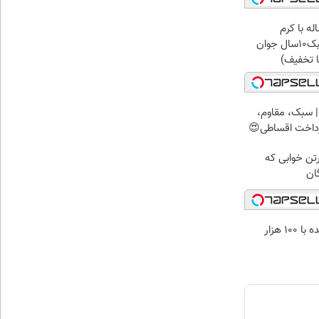
 آقای58ساله با کرم
ضدچروک جلبک10سال جوان
 تخفیف)
 سبک، مقاوم،
رداخت اقساطی😍
رتن خوابی که
ان
خرید طلا آبشده با 100 هزار