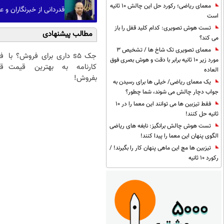
معمای ریاضی؛ رکورد حل این چالش 10 ثانیه
قدردانی از خبرنگاران و
است
تست هوش تصویری: کدام کلید قفل را باز
مطالب پیشنهادی
می کند؟
معمای تصویری تک شاخ ها / تشخیص 3
جک s5 داری برای فروش؟ با
ف
مورد زیر 10 ثانیه برابر با دقت و هوش بصری فوق
کارنامه به بهترین قیمت
قی
العاده
بفروش!
یک معمای ریاضی/ خیلی ها برای رسیدن به
جواب دچار چالش می شوند، شما چطور؟
فقط تیزبین ها می توانند این معما را در 10
ثانیه حل کنند!
تست هوش چالش برانگیز: نابغه های ریاضی
الگوی پنهان این معما را پیدا کنند!
تیزبین ها مچ این ماهی پنهان کار را بگیرند! /
رکورد 10 ثانیه