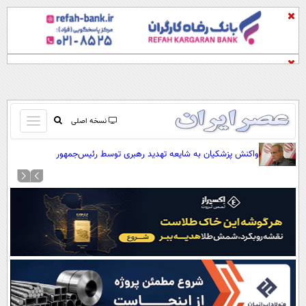
باز
نسخه اصلی
و
صفحه اول
واکنش پزشکیان به شایعه تهدید رهبری توسط رئیس‌جمهور
بسته
تماس با ما
کردن
آرشیو
منو
جستجو
نظرسنجی
آب و هوا
اوقات شرعی
پیوند ها
سواد زندگی