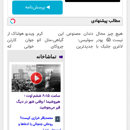
◀ پرسش‌نامه
مطالب پیشنهادی
هیچ چیز محال
دندان مصنوعی
این کرم
ویدیو هولناک از
نیست😱 پودر
سوئیسی:
گیاهی،مثل اتو
جوان کارتن
لاغری جلبک با
جدیدترین
چروکای
خوابی که
تخفیف
فناوری اروپا،
پوستتوصاف
میلیاردر شد.
تماشاخانه
منتظرته!
سبک و مقاوم |
میکنه!50%تخفیف
آموزش رایگان
پرداخت قسطی
ساعت ۸:۱۵ ششم اوت ؛
هیروشیما / وقتی شهر در دیگ
قیر می‌جوشید
محمدباقر خرازی کیست؟
روحانی جنجالی با ادعاها و