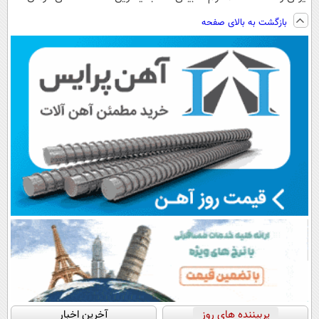
ساخت!!!
ویزیت
فناوری اروپا،
کنید!
بازگشت به بالای صفحه
رایگان+پرداخت
سبک و مقاوم |
◗پرسش‌نامه◖
اقساطی😍
پرداخت قسطی
پربیننده های روز
آخرین اخبار