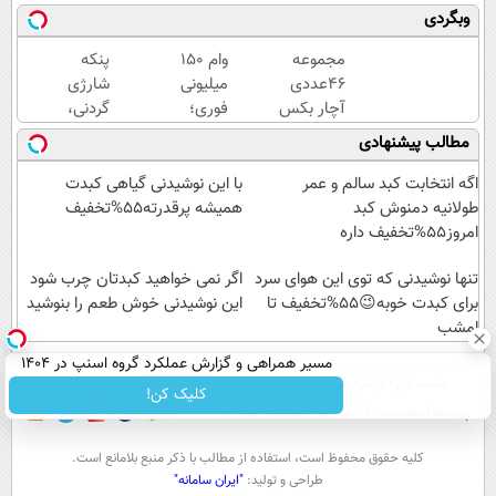
به خودت
همیشه
جلبک
وبگردی
برگردون(50%
خوب کن!
اسپیرولینا!
تخفیف)
(قدم اول،
خرید
مجموعه
وام ۱۵۰
پنکه
پرسش‌نامه)
محصول با
۴۶عددی
میلیونی
شارژی
تخفیف
آچار بکس
فوری؛
گردنی،
ویژه
با قیمت
ضمانت
با
مطالب پیشنهادی
باورنکردنی!!
حداقلی و
قیمت
(فروصت
بازپرداخت
باور
اگه انتخابت کبد سالم و عمر
با این نوشیدنی گیاهی کبدت
محدود)
دوساله
نکردنی!
طولانیه دمنوش کبد
همیشه پرقدرته55%تخفیف
(فرصت
امروز55%تخفیف داره
محدود)
تنها نوشیدنی که توی این هوای سرد
اگر نمی خواهید کبدتان چرب شود
برای کبدت خوبه😉55%تخفیف تا
این نوشیدنی خوش طعم را بنوشید
امشب
مسیر همراهی و گزارش عملکرد گروه اسنپ در ۱۴۰۴
صفحه اول
فیلم
عصر ایران۲
درباره عصرایران
تماس با ما
آرشیو
جستجو
کلیک کن!
پیوندها
نظرسنجی
آب و هوا
اوقات شرعی
سواد زندگی
كليه حقوق محفوظ است، استفاده از مطالب با ذكر منبع بلامانع است.
طراحی و تولید:
"ایران سامانه"