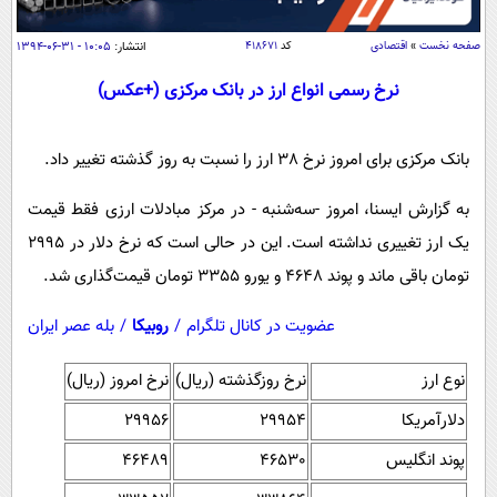
سیاسی
اقتصاد
صفحه نخست
»
اقتصادی
کد
۴۱۸۶۷۱
انتشار:
۱۰:۰۵ - ۳۱-۰۶-۱۳۹۴
جامعه
اقتصادی
نرخ رسمی انواع ارز در بانک مرکزی (+عکس)
ورزشی
اجتماعی
خودرو
بانک مرکزی برای امروز نرخ 38 ارز را نسبت به روز گذشته تغییر داد.
بین الملل
حوادث
فرهنگ و هنر
سیاست خارجی
سلامت
به گزارش ایسنا، امروز -سه‌شنبه - در مرکز مبادلات ارزی فقط قیمت
علم و دانش
یک ارز تغییری نداشته است. این در حالی است که نرخ دلار در 2995
یک برش دانایی
قرآن
فناوری و It
تومان باقی ماند و پوند 4648 و یورو 3355 تومان قیمت‌گذاری شد.
محیط زیست
گوناگون
علمی
عضویت در کانال تلگرام
/
روبیکا
/
بله عصر ایران
سفر و تفریح
فیلم
سرگرمی
اخبار کریپتو
نوع ارز
نرخ روزگذشته (ریال)
نرخ امروز (ریال)
عصر ایران 2
اقتصاد
باشگاه مغز
دلارآمریکا
29954
29956
آموزش زبان
خواندنی ها و دیدنی ها
ورزش
مجله تصویری سلاح
پوند انگلیس
46530
46489
داستان کوتاه
سیاست