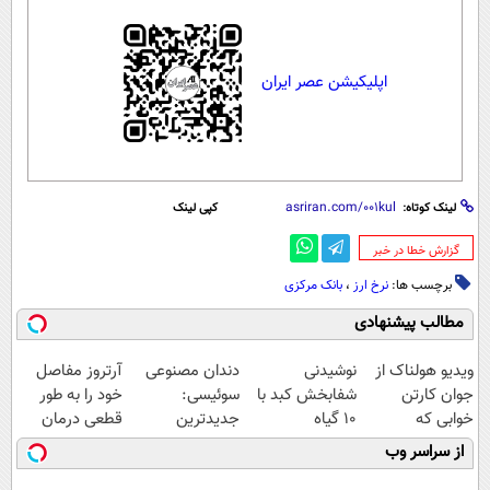
اپلیکیشن عصر ایران
لینک کوتاه:
کپی لینک
‌گزارش خطا در خبر
برچسب ها:
نرخ ارز
،
بانک مرکزی
مطالب پیشنهادی
ویدیو هولناک از
نوشیدنی
دندان مصنوعی
آرتروز مفاصل
جوان کارتن
شفابخش کبد با
سوئیسی:
خود را به طور
خوابی که
10 گیاه
جدیدترین
قطعی درمان
میلیاردر شد.
موثر(تخفیف تا
فناوری اروپا،
کنید!
از سراسر وب
آموزش رایگان
امشب)
سبک و مقاوم |
◗پرسش‌نامه◖