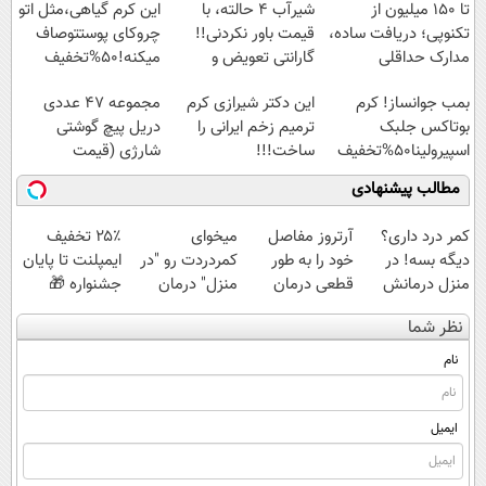
پرداخت قسطی
تا ۱۵۰ میلیون از
شیر‌آب ۴ حالته، با
این کرم گیاهی،مثل اتو
تکنوپی؛ دریافت ساده،
قیمت باور نکردنی!!
چروکای پوستتوصاف
مدارک حداقلی
گارانتی تعویض و
میکنه!50%تخفیف
برگشت
بمب جوانساز! کرم
این دکتر شیرازی کرم
مجموعه 47 عددی
بوتاکس جلبک
ترمیم زخم ایرانی را
دریل پیچ گوشتی
اسپیرولینا50%تخفیف
ساخت!!!
شارژی (قیمت
باورنکردنی!!)
مطالب پیشنهادی
کمر درد داری؟
آرتروز مفاصل
میخوای
۲۵٪ تخفیف
دیگه بسه! در
خود را به طور
کمردردت رو "در
ایمپلنت تا پایان
منزل درمانش
قطعی درمان
منزل" درمان
جشنواره 🎁
کن
کنید!
کنی؟ (◂فیلم +
نظر شما
(◀پرسش‌نامه)
◂پرسش‌نامه▸
◂پرسش‌نامه)
نام
ایمیل