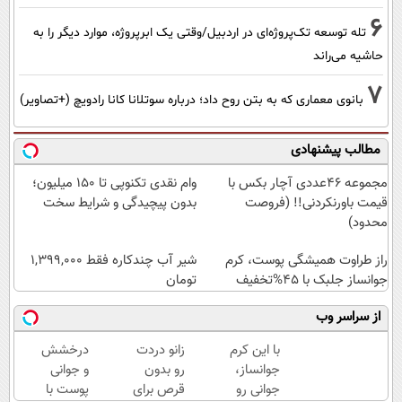
6
تله توسعه تک‌پروژه‌ای در اردبیل/وقتی یک ابرپروژه، موارد دیگر را به
حاشیه می‌راند
7
بانوی معماری که به بتن روح داد؛ درباره سوتلانا کانا رادویچ (+تصاویر)
مطالب پیشنهادی
مجموعه ۴۶عددی آچار بکس با
وام نقدی تکنوپی تا ۱۵۰ میلیون؛
قیمت باورنکردنی!! (فروصت
بدون پیچیدگی و شرایط سخت
محدود)
راز طراوت همیشگی پوست، کرم
شیر آب چندکاره فقط 1,399,000
جوانساز جلبک با 45%تخفیف
تومان
از سراسر وب
با این کرم
زانو دردت
درخشش
جوانساز،
رو بدون
و جوانی
جوانی رو
قرص برای
پوست با