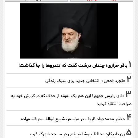
1
باقر خرازی؛ چندان درشت گفت که تندروها را جا گذاشت!
2
«تجرد قطعی»، انتخابی جدید برای سبک زندگی
3
آقای رئیس جمهور! این هم یک نمونه از حذف که در گزارش خود به
صراحت انتقاد کردید
4
حضور محمدجواد ظریف در مراسم تشییع ابوالقاسم قاسم‌زاده
5
زنِ بادیگارد محافظ نیوشا ضیغمی در مسجد شهرک غرب