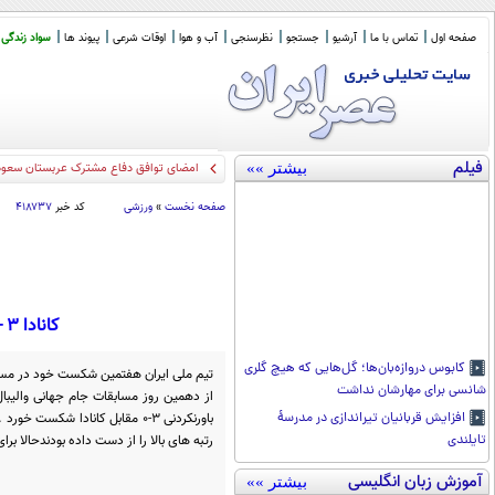
صفحه اول
تماس با ما
آرشیو
جستجو
نظرسنجی
آب و هوا
اوقات شرعی
پیوند ها
سواد زندگی
فیلم
بیشتر »»
سخنگوی کمیسیون
_
صفحه نخست
»
ورزشی
کد خبر
۴۱۸۷۳۷
کانادا 3 - 0 ایران / والیبال می بازد ، شگفتی می سازد!(+جدول/آمار/عکس)
کابوس دروازه‌بان‌ها؛ گل‌هایی که هیچ گلری
تیم ملی ایران هفتمین شکست خود در مساب
شانسی برای مهارشان نداشت
از دهمین روز مسابقات جام جهانی والیبال 
باورنکردنی 3-0 مقابل کانادا ش
افزایش قربانیان تیراندازی در مدرسۀ
رتبه های بالا را از دست داده بودندحالا 
تایلندی
آموزش زبان انگلیسی
بیشتر »»