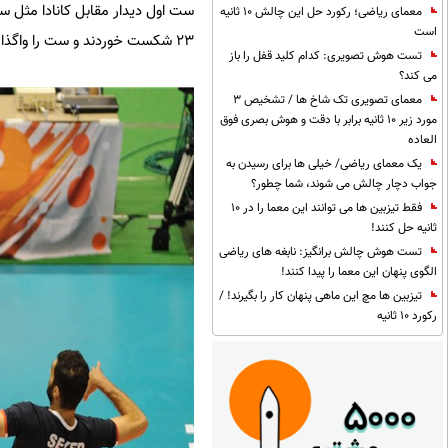
معمای ریاضی؛ رکورد حل این چالش 10 ثانیه
است
23 شکست خوردند و ست را واگذار کردند.
تست هوش تصویری: کدام کلید قفل را باز
می کند؟
معمای تصویری تک شاخ ها / تشخیص 3
مورد زیر 10 ثانیه برابر با دقت و هوش بصری فوق
العاده
یک معمای ریاضی/ خیلی ها برای رسیدن به
جواب دچار چالش می شوند، شما چطور؟
فقط تیزبین ها می توانند این معما را در 10
ثانیه حل کنند!
تست هوش چالش برانگیز: نابغه های ریاضی
الگوی پنهان این معما را پیدا کنند!
تیزبین ها مچ این ماهی پنهان کار را بگیرند! /
رکورد 10 ثانیه