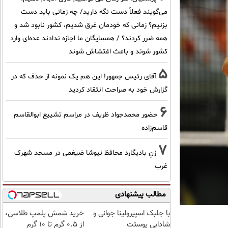
می‌گویند فعلاً دست نگه دارید/ چه زمانی باید دست
بزنیم؟ زمانی که خودمان غرق شدیم، کشور نابود شد و
همه ضرر کردند؟ / همسایگان ما اجازه ندادند عده‌ای وارد
کشور شوند و باعث اغتشاش شوند
5
آقای رئیس جمهور! این هم یک نمونه از حذف که در
گزارش خود به صراحت انتقاد کردید
6
حضور محمدجواد ظریف در مراسم تشییع ابوالقاسم
قاسم‌زاده
7
زنِ بادیگارد محافظ نیوشا ضیغمی در مسجد شهرک
غرب
مطالب پیشنهادی
با جلبک اسپیرولینا جوانی و
خرید شمش پلمپ طلاسی،
شادابی پوستت
از ۰.۵ گرم تا ۱۰ گرم