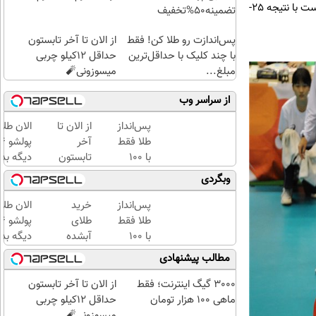
ست اول دیدار مقابل کانادا مثل ست اول اکثر دیدارهای تیم ملی با شکست به پایان رسید. شاگردان کواچ در این ست با نتیجه 25-
تضمینه50%تخفیف
پس‌اندازت رو طلا کن! فقط
از الان تا آخر تابستون
با چند کلیک با حداقل‌ترین
حداقل 12کیلو چربی
مبلغ...
میسوزونی🧨
از سراسر وب
پس‌انداز
از الان تا
الان طلا
طلا فقط
آخر
با ۱۰۰
تابستون
دیگه بده
هزارتومان
حداقل
سرمایه‌گ
وبگردی
(امن و
12کیلو
طلا با ا
راحت)
چربی
بی‌بهره
پس‌انداز
خرید
الان طلا
میسوزونی
طلا فقط
طلای
🧨
با ۱۰۰
آبشده
دیگه بده
هزارتومان
حتی با
سرمایه‌گ
مطالب پیشنهادی
(امن و
۱۰۰هزارتومان
طلا با ا
راحت)
بی‌بهره
3000 گیگ اینترنت؛ فقط
از الان تا آخر تابستون
ماهی 100 هزار تومان
حداقل 12کیلو چربی
میسوزونی🧨