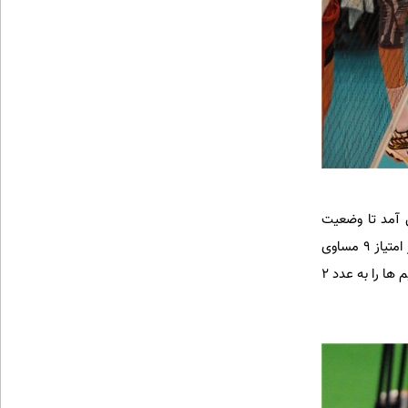
ندی به زمین آمد تا وضعیت
دریافت اول ایران روند بهتری به خود بگیرد اما مرندی هم با ورودش امتیاز خطای ساعد داد.در حالیکه دو تیم در امتیاز 9 مساوی
بودند عدم موفقیت اسپکرهای ایران بازی را 13 بر 9 به سود کانادا کرد.اشتباهات بازیکنان کانادا در حمله اختلاف تیم ها را به عدد 2