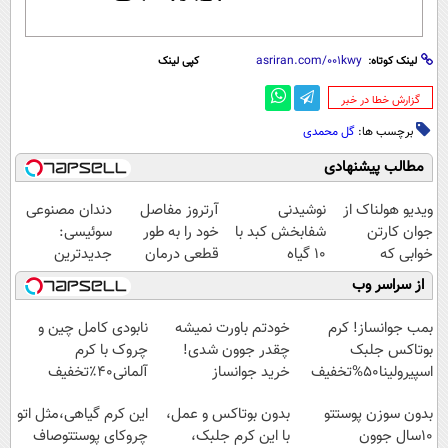
لینک کوتاه:
کپی لینک
‌گزارش خطا در خبر
برچسب ها:
گل محمدی
مطالب پیشنهادی
ویدیو هولناک از
نوشیدنی
آرتروز مفاصل
دندان مصنوعی
جوان کارتن
شفابخش کبد با
خود را به طور
سوئیسی:
خوابی که
10 گیاه
قطعی درمان
جدیدترین
میلیاردر شد.
موثر(تخفیف تا
کنید!
فناوری اروپا،
از سراسر وب
آموزش رایگان
امشب)
◗پرسش‌نامه◖
سبک و مقاوم |
پرداخت قسطی
بمب جوانساز! کرم
خودتم باورت نمیشه
نابودی کامل چین و
بوتاکس جلبک
چقدر جوون شدی!
چروک با کرم
اسپیرولینا50%تخفیف
خرید جوانساز
آلمانی۴۰٪تخفیف
اسپیرولینا با تخفیف
بدون سوزن پوستتو
بدون بوتاکس و عمل،
این کرم گیاهی،مثل اتو
ویژه
10سال جوون
با این کرم جلبک،
چروکای پوستتوصاف