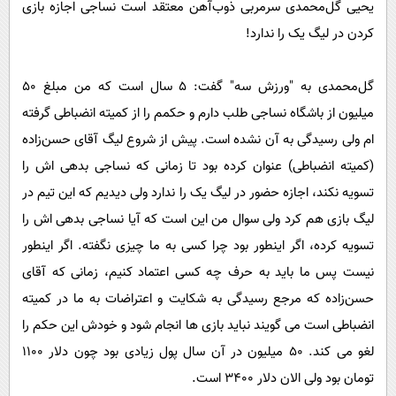
یحیی گل‌محمدی سرمربی ذوب‌آهن معتقد است نساجی اجازه بازی
پیامک
سرگرمی
کردن در لیگ یک را ندارد!
روانشناسی
فناوری
آشپزی
گوناگون
گل‌محمدی به "ورزش سه" گفت: 5 سال است که من مبلغ 50
دانلود
حوادث
میلیون از باشگاه نساجی طلب دارم و حکمم را از کمیته انضباطی گرفته
ام ولی رسیدگی به آن نشده است. پیش از شروع لیگ آقای حسن‌زاده‌
محیط زیست
(کمیته انضباطی) عنوان کرده بود تا زمانی که نساجی بدهی اش را
سلامت
تسویه نکند، اجازه حضور در لیگ یک را ندارد ولی دیدیم که این تیم در
فرهنگی
لیگ بازی هم کرد ولی سوال من این است که آیا نساجی بدهی اش را
بین الملل
تسویه کرده، اگر اینطور بود چرا کسی به ما چیزی نگفته. اگر اینطور
اجتماعی
نیست پس ما باید به حرف چه کسی اعتماد کنیم، زمانی که آقای
حسن‌زاده‌ که مرجع رسیدگی به شکایت و اعتراضات به ما در کمیته
حیات وحش
انضباطی است می‌ گویند نباید بازی ها انجام شود و خودش این حکم را
سیاست خارجی
لغو می‌ کند. 50 میلیون در آن سال پول زیادی بود چون دلار 1100
تومان بود ولی الان دلار 3400 است.