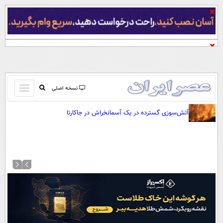
باز
نسخه اصلی
و
صفحه اول
آتش‌سوزی گسترده در یک آسمانخراش در جاکارتا
بسته
تماس با ما
کردن
آرشیو
منو
جستجو
نظرسنجی
آب و هوا
اوقات شرعی
پیوند ها
سواد زندگی