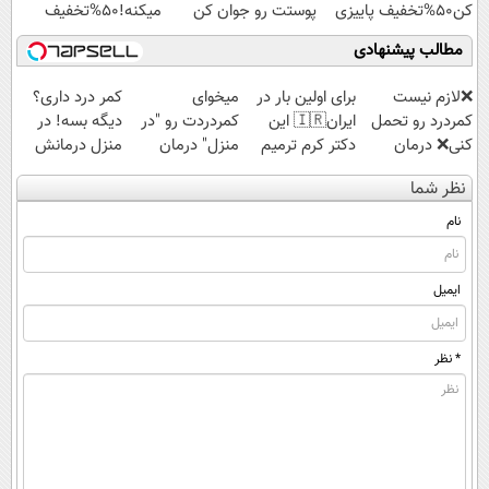
کن50%تخفیف پاییزی
پوستت رو جوان کن
میکنه!50%تخفیف
مطالب پیشنهادی
❌لازم نیست
برای اولین بار در
میخوای
کمر درد داری؟
کمردرد رو تحمل
ایران🇮🇷 این
کمردردت رو "در
دیگه بسه! در
کنی❌ درمان
دکتر کرم ترمیم
منزل" درمان
منزل درمانش
بدون جراحی و
کننده 23 روزه
کنی؟ (◂فیلم +
کن
نظر شما
قرص
ساخت!
◂پرسش‌نامه)
(◀پرسش‌نامه)
(پرسشنامه)
نام
ایمیل
* نظر