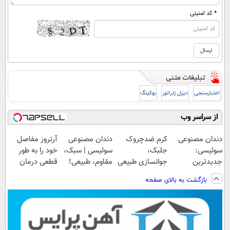
* کد امنیتی
اعتبارسنجی
دیزل ژنراتور
بوکینگ
از سراسر وب
دندان مصنوعی
کرم ضدچروک
دندان مصنوعی
آرتروز مفاصل
سوئیسی:
جلبک،
سوئیسی | سبک،
خود را به طور
جدیدترین
جوانسازی طبیعی
مقاوم، طبیعی!
قطعی درمان
فناوری اروپا،
پوست
ویزیت
کنید!
بازگشت به بالای صفحه
سبک و مقاوم |
شما40%تخفیف
رایگان+پرداخت
◗پرسش‌نامه◖
پرداخت قسطی
اقساطی😍