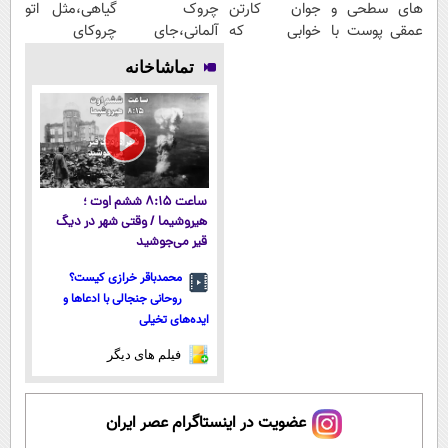
های سطحی و
جوان کارتن
چروک
گیاهی،مثل اتو
عمقی پوست با
خوابی که
آلمانی،جای
چروکای
کرم
میلیاردر شد.
بوتاکس رو برات
پوستتوصاف
تماشاخانه
آلمانی(45%تخفیف)
آموزش رایگان
پر میکنه!
میکنه!50%تخفیف
تخفیف تا
امشب
ساعت ۸:۱۵ ششم اوت ؛
هیروشیما / وقتی شهر در دیگ
قیر می‌جوشید
محمدباقر خرازی کیست؟
روحانی جنجالی با ادعاها و
ایده‌های تخیلی
فیلم های دیگر
عضویت در اینستاگرام عصر ایران