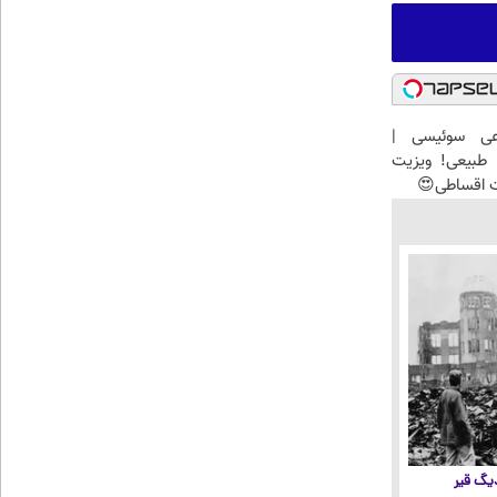
عی سوئیسی |
طبیعی! ویزیت
ت اقساطی😍
 دیگ قیر