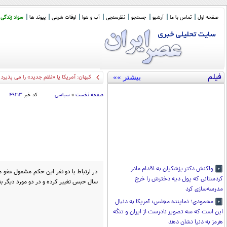
صفحه اول
تماس با ما
آرشیو
جستجو
نظرسنجی
آب و هوا
اوقات شرعی
پیوند ها
سواد زندگی
فیلم
بیشتر »»
کیهان: آمریکا یا «نظم جدید» را می پذیرد
صفحه نخست
»
سیاسی
کد خبر
۴۹۲۱۳
واکنش دکتر پزشکیان به اقدام مادر
کردستانی که پول دیه دخترش را خرج
سال حبس تغییر کرده و در دو مورد دیگر ب
مدرسه‌سازی کرد
محمودی؛ نماینده مجلس: آمریکا به دنبال
این است که سه تصویر نادرست از ایران و تنگه
هرمز به دنیا نشان دهد