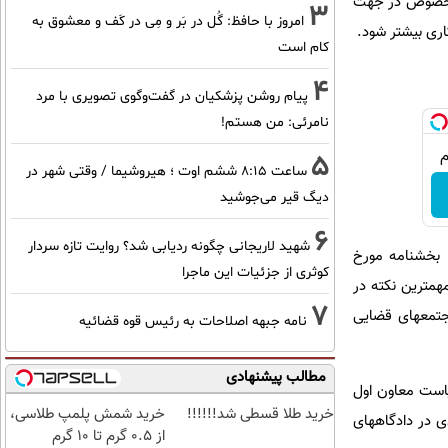
ه خصوص در جهت
3
امروز با حافظ: گُل در بَر و مِی در کَف و معشوق به
اری بیشتر شود.
کام است
4
پیام روشن پزشکیان در گفت‌و‌گوی تصویری با مرد
نامرئی: من هستم!
5
ساعت ۸:۱۵ ششم اوت ؛ هیروشیما / وقتی شهر در
دیگ قیر می‌جوشید
6
شهید لاریجانی چگونه ردیابی شد؟ روایت تازه سردار
ای قبل از سال 86 اشاره کرد و گفت : بخشنامه مورخ
کوثری از جزئیات این ماجرا
قوه قضائیه واصل شده که مهمترین نکته در
7
جتمعهای قضایی
نامه جبهه اصلاحات به رئیس قوه قضائیه
مطالب پیشنهادی
یاست معاون اول
خرید طلا قسطی شد!!!!!!
خرید شمش پلمپ طلاسی،
ی در دادگاههای
از ۰.۵ گرم تا ۱۰ گرم