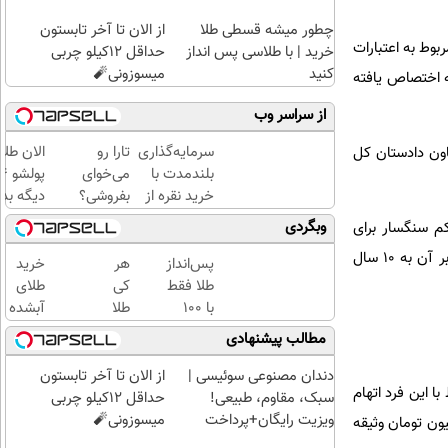
چطور میشه قسطی طلا
از الان تا آخر تابستون
وط به اعتبارات
خرید | با طلاسی پس انداز
حداقل 12کیلو چربی
کنید
میسوزونی🧨
ه اختصاص یافته
از سراسر وب
سرمایه‌گذاری
تارا رو
الان طلا
اون دادستان کل
بلندمدت با
می‌خوای
خرید نقره از
بفروشی؟
دیگه بده
دیجی‌کالا
با
سرمایه‌گ
وبگردی
م سنگسار برای
خودرو۴۵
طلا با ا
تعدادی از افراد باید گفت در ارتباط با دو نفر این حکم مشمول عفو مقام معظم رهبری قرار گرفته اما مجازات بر آن به 10 سال
یک‌روزه
بی‌بهره
پس‌انداز
هر
خرید
بفروشش
طلا فقط
کی
طلای
با ۱۰۰
طلا
آبشده
هزارتومان
داره،
حتی با
مطالب پیشنهادی
(امن و
غم
۱۰۰هزارتومان
راحت)
نداره!
دندان مصنوعی سوئیسی |
از الان تا آخر تابستون
ا این فرد اتهام
😊💎
سبک، مقاوم، طبیعی!
حداقل 12کیلو چربی
(خرید
ویزیت رایگان+پرداخت
میسوزونی🧨
ل مطرح است که با جعل، پروانه ساخت و ساز دریافت می کرده بنابراین برای آن 100 میلیون تومان وثیقه
طلا با
اقساطی😍