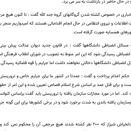
 در حال حاضر در بازداشت به سر می برد.
 اخباری در خصوص کشته شدن گروگانهای گروه جند الله گفت : تا کنون هیچ 
رت اطلاعات و نیروی انتظامی در حال انجام اقداماتی هستند که امیدواریم منجر به 
کشورهای همسایه صورت گرفته است.
 مسائل انضباطی دانشگاهها گفت : در قانون جدید دیوان عدالت پیش بینی
 انضباطی رسیدگی شود که این امر منوط به تصویب در شورای انقلاب فرهنگی 
انضباطی دانشگاهها دخالتی نخواهند داشت اما جرایم را قوه قضائیه رسیدگی 
ی حکم اعدام پرداخت و گفت : عمدتا در کشور ما برای جرایم خاص و تروریستی 
است و برای قتل عمد بر اساس شرع اسلام قصاص تعیین شده و این امر از حق
ند. اما در مورد مجازات سازمان یافته یا تروریستی باید گفت براساس کنوان
 وسازمان یافته باندی به شدت برخورد شود و در برخی کشورها برای این گونه جرا
جمشیدی تصریح کرد : در حادثه دلخراش شیراز که 200 نفر کشته شدند هیچ مرجعی آن را محکو