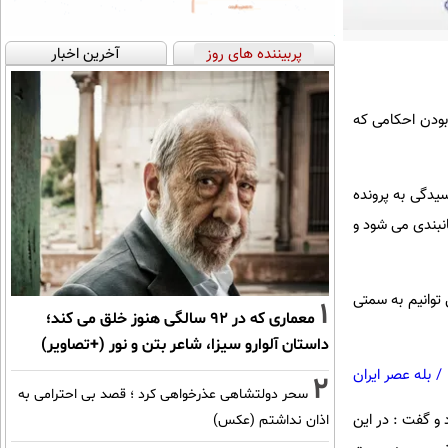
پربیننده های روز
آخرین اخبار
بودن احکامی که
یدگی به پرونده
جرمانه و حدود 300 تا 400 دعاوی حقوقی زمانبندی می شود و
توانیم به سمتی
1
معماری که در 92 سالگی هنوز خلق می کند؛
داستان آلوارو سیزا، شاعر بتن و نور (+تصاویر)
/
بله عصر ایران
2
سحر دولتشاهی عذرخواهی کرد ؛ قصد بی احترامی به
و گفت : در این
اذان نداشتم (عکس)