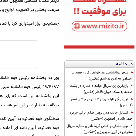
دیدار عمدتا مسائلی همچون تعام
سرعت بخشی در تصویب لوایح و راه
جمشیدی ابراز امیدواری کرد با تع
در حاشیه
سحر دولتشاهی عذرخواهی کرد ؛ قصد بی
احترامی به اذان نداشتم (عکس)
بازیگران زن سریال «بامداد خمار» در پشت
صحنه به سبک دوران قاجار (عکس)
این بخشنامه این است که رای ه
تیپ رنگی تارا سریال شغال در جشن نفس
موظف به نظارت بر این امر هستند.
(+عکس)
استایل جالب مدل روس فیلم ایرانی جزیره
سخنگوی قوه قضائیه به آیین نامه
جیمز باند در اصفهان (+عکس)
تیپ مشکی و خاص فریبا نادری ستاره سریال
قوه قضائیه، آیین نامه ای آماده
ستایش در آیین مهرورزی (+عکس)