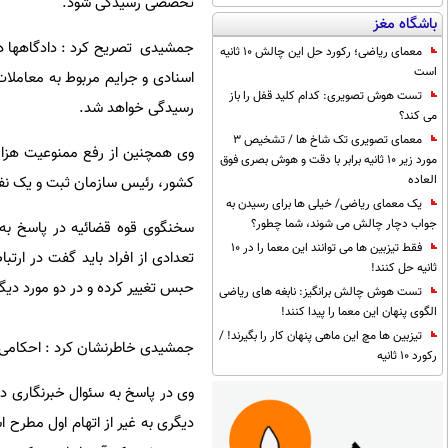
تخصصی رسیدگی شود.
باشگاه مغز
جمشیدی تصریح کرد : دادگاهها در
معمای ریاضی؛ رکورد حل این چالش 10 ثانیه
است
اسنادی و جرایم مربوط به معاملا
تست هوش تصویری: کدام کلید قفل را باز
رسیدگی خواهد شد.
می کند؟
معمای تصویری تک شاخ ها / تشخیص 3
وی همچنین از رفع ممنوعیت هزار 
مورد زیر 10 ثانیه برابر با دقت و هوش بصری فوق
العاده
کشور، رئیس سازمان ثبت و یک نفر 
یک معمای ریاضی/ خیلی ها برای رسیدن به
جواب دچار چالش می شوند، شما چطور؟
سخنگوی قوه قضائیه در پاسخ به 
فقط تیزبین ها می توانند این معما را در 10
ثانیه حل کنند!
حبس تغییر کرده و در دو مورد دی
تست هوش چالش برانگیز: نابغه های ریاضی
الگوی پنهان این معما را پیدا کنند!
تیزبین ها مچ این ماهی پنهان کار را بگیرند! /
جمشیدی خاطرنشان کرد : احکامی 
رکورد 10 ثانیه
وی در پاسخ به سئوال خبرنگاری در ا