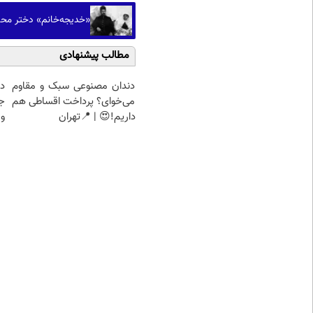
«خدیجه‌خانم» دختر محمد عل
مطالب پیشنهادی
دندان مصنوعی سبک و مقاوم
د
می‌خوای؟ پرداخت اقساطی هم
ج
داریم!😍 | 📍تهران
و 