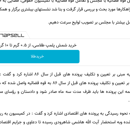
ل قوه قضائیه با مجلس و تعامل قوه قضاییه با کمیسیون حقوقی، قضایی ب
کارها مورد بحث و بررسی قرار گرفت و بنا شد نشستهای بیشتری برگزار و همک
امل بیشتر با مجلس بر تصویب لوایح سرعت دهیم.
خرید شمش پلمپ طلاسی، از ۰.۵ گرم تا ۱۰ گرم
خریدطلا
وی به بخشنامه رئیس قوه قضائیه مبنی بر تعیین و تکلیف پرونده ه
19/4/87 رئیس قوه قضائیه مبنی بر تعیین و تکلیف پرونده های قبل از سال 86 به 
مه این پرونده ها باید ظرف مدت سه ماه صادر شود و دادستان و رؤسای م
 نحوه رسیدگی به پرونده های اقتصادی اشاره کرد و گفت : در کمیسیون به ر
 شده وبه استحضار آیت الله هاشمی شاهرودی رسیده تا دعاوی و جرایم اقتصاد