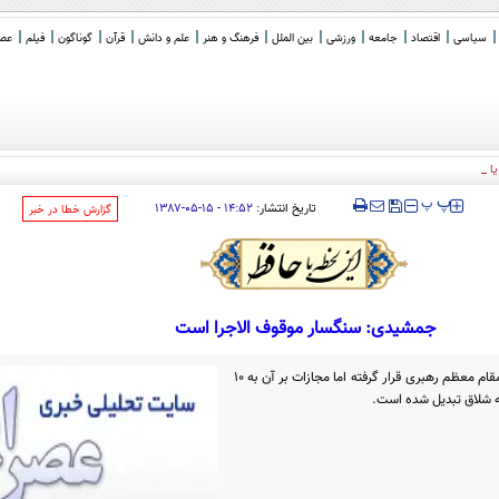
سیاسی
اقتصاد
جامعه
ورزشی
بین الملل
فرهنگ و هنر
علم و دانش
قرآن
گوناگون
فیلم
عصر 
 یا فرو می پاشد / تفاهم ب
_
‍‍‍ پ
پ
تاریخ انتشار:
۱۴:۵۲ - ۱۵-۰۵-۱۳۸۷
‌گزارش خطا در خبر
جمشیدی: سنگسار موقوف الاجرا است
در ارتباط با دو نفر این حکم مشمول عفو مقام معظم رهبری قرار گرفته اما مجازات بر آن به 10
ه شلاق تبدیل شده است.