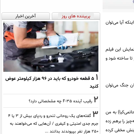
پربیننده های روز
آخرین اخبار
نکه آیا می‌توان
نمایش این فیلم
تا ساخته شود و
1
۵ قطعه خودرو که باید در ۹۶ هزار کیلومتر عوض
 پرداختن به عکاسان جنگ و اینکه آیا بعد از 25 سال از پایان جنگ می‌توان
کنید
2
رقیب آینده F-35 چه مشخصاتی دارد؟
3
تمی‌کیا) به من
گفته‌های یک روحانی تندرو و ردپای بیش از ۳ یا ۴
چیز را برهم زده
جرم جدی امنیتی و کیفری / آن‌هایی که می‌خواهند به
ینش مخفی کرده
۲۵۰ هزار نفر بپیوندند بدانند ...