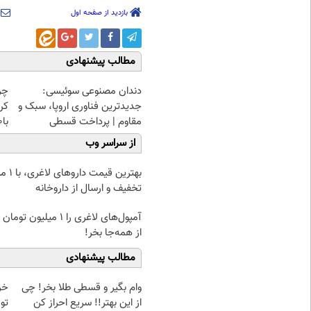
بازدید از صفحه اول
مطالب پیشنهادی
دندان مصنوعی سوئیسی:
چر
جدیدترین فناوری اروپا، سبک و
کن
مقاوم | پرداخت قسطی
با50%تخفیف ثبت کن!
از سراسر وب
بهترین قیمت 
تخفیف و ارسال از داروخانه‌
آمپول‌های لاغری را ۱ میلیون ت
از همه‌جا بخر!
مطالب پیشنهادی
وام بگیر و قسطی طلا بخر! چی
از این بهتر!! سریع احراز کن
تو