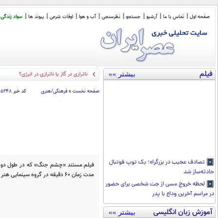
صفحه اول
تماس با ما
آرشیو
جستجو
نظرسنجی
آب و هوا
اوقات شرعی
پیوند ها
سواد زندگی
فیلم
بیشتر »»
ناترازی در گاز یا ناترازی در انرژی؟
صفحه نخست
»
فرهنگی/هنری
کد خبر
۹۵۲۴۸
تصادف عجیب در بزرگراه؛ یک توپ فوتبال
حادثه‌ساز شد
مدت زمان 60 دقیقه در گروه سینمایی هنر و تجربه به نمایش درآمده است.
لحظه خروج مسی از جت شخصی برای حضور
در مراسم آخرین وداع با پدر
آموزش زبان انگلیسی
بیشتر »»