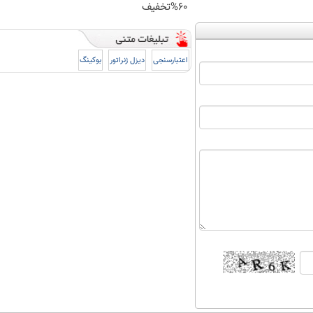
60%تخفیف
اعتبارسنجی
دیزل ژنراتور
بوکینگ