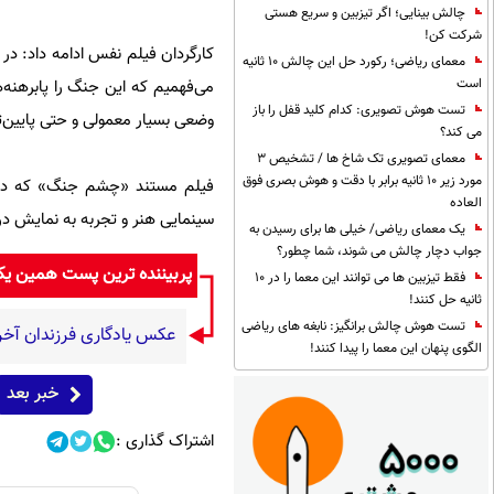
چالش بینایی؛ اگر تیزبین و سریع هستی
شرکت کن!
کارگردان فیلم نفس ادامه داد: در 
معمای ریاضی؛ رکورد حل این چالش 10 ثانیه
است
می‌فهمیم که این جنگ را پابرهنه‌
تست هوش تصویری: کدام کلید قفل را باز
وضعی بسیار معمولی و حتی پایین‌تر
می کند؟
معمای تصویری تک شاخ ها / تشخیص 3
مورد زیر 10 ثانیه برابر با دقت و هوش بصری فوق
العاده
سینمایی هنر و تجربه به نمایش د
یک معمای ریاضی/ خیلی ها برای رسیدن به
جواب دچار چالش می شوند، شما چطور؟
پربیننده ترین پست همین ی
فقط تیزبین ها می توانند این معما را در 10
ثانیه حل کنند!
تست هوش چالش برانگیز: نابغه های ریاضی
عکس یادگاری فرزندان آخر
الگوی پنهان این معما را پیدا کنند!
خبر بعد
اشتراک گذاری :