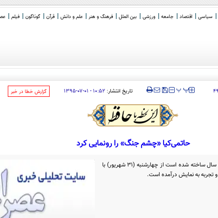
سیاسی
اقتصاد
جامعه
ورزشی
بین الملل
فرهنگ و هنر
علم و دانش
قرآن
گوناگون
فیلم
عصر 
‍‍‍ پ
پ
تاریخ انتشار:
۱۰:۵۲ - ۰۱-۰۷-۱۳۹۵
۴
‌گزارش خطا در خبر
حاتمی‌کیا «چشم جنگ» را رونمایی کرد
فیلم مستند «چشم جنگ» که در طول دو سال ساخته شده است از چهارشنبه (31 شهریور) با