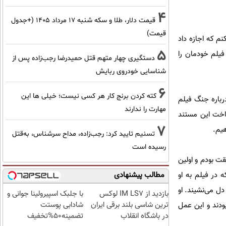
4
قیمت دلار، طلا و سکه شنبه ۱۷ مرداد ۱۴۰۵ (+جدول
قیمت)
م که اجازه داد
5
فیلم خودمان را
دستگیری چهار متهم قتل حمیدرضا رجب‌زاده پس از
شناسایی خودروی ربایش
6
کته کردن برنج کار هر کسی نیست؛ خیلی ها این
رباره جنگ فیلم
مهارت را ندارند
اخت این مستند
7
هیم.
تسنیم تایید کرد: رجب‌زاده، مداح سرشناس، به‌قتل
رسیده است
قت بودم و اولین
 در فیلم به او
مطالب پیشنهادی
ل می‌نشیند. او
بازدید از IM LS7 لوکس
با جلبک اسپیرولینا جوانی و
ترین شاسی بلند برقی ایران
شادابی پوستت
دند و این عمل
در باشگاه انقلاب
تضمینه50%تخفیف