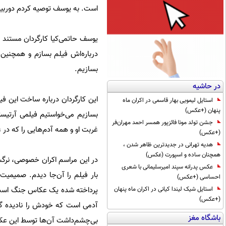
است. به یوسف توصیه کردم دوربین‌ه
یوسف حاتمی‌کیا کارگردان مستند 
درباره‌اش فیلم بسازم و همچنین 
بسازیم.
در حاشیه
این کارگردان درباره ساخت این فی
استایل لیمویی بهار قاسمی در اکران ماه
پنهان (+عکس)
بسازیم می‌خواستیم فیلمی آرتیس
جشن تولد مونا فائزپور همسر احمد مهران‌فر
غربت او و همه آدم‌هایی را که در 
(+عکس)
هدیه تهرانی در جدیدترین ظاهر شدن ،
همچنان ساده و اسپورت (عکس)
در این مراسم اکران خصوصی، نرگس 
عکس پدرانه سپند امیرسلیمانی با شعری
بار فیلم را آن‌جا دیدم. صمیمی
احساسی (+عکس)
پرداخته شده یک عکاس جنگ است که
استایل شیک لیندا کیانی در اکران ماه پنهان
(+عکس)
آدمی است که خودش را نادیده گر
باشگاه مغز
بی‌چشم‌داشت آن‌ها توسط این ع