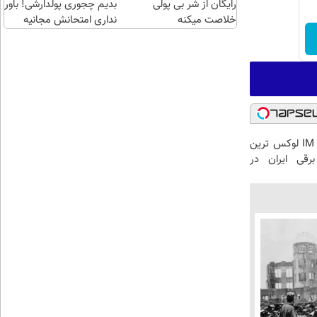
رایگان از شر بی پولی
بدیم چجوری پولدارشی! باور
خلاصت میکنه
نداری امتحانش مجانیه
بازدید از IM LS7 لوکس ترین
رقی ایران در