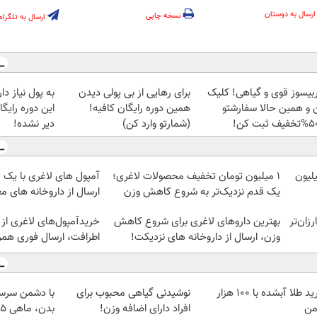
ارسال به دوستان
نسخه چاپی
ارسال به تلگرام
بیسوز قوی و گیاهی! کلیک
برای رهایی از بی پولی دیدن
به پول نیاز د
 و همین حالا سفارشتو
همین دوره رایگان کافیه!
این دوره رایگ
(شمارتو وارد کن)
دیر نشده!
داروهای لاغری، با ۱ میلیون
۱ میلیون تومان تخفیف محصولات لاغری؛
آمپول های لاغری با یک 
یک قدم نزدیک‌تر به شروع کاهش وزن
ارسال از داروخانه های مع
ومان ارزان‌تر
بهترین داروهای لاغری برای شروع کاهش
خریدآمپول‌های لاغری از 
وزن، ارسال از داروخانه های نزدیکت!
اطرافت، ارسال فوری همرا
خرید طلا آبشده با 100 هزار
نوشیدنی گیاهی محبوب برای
با دشمن سرس
من
افراد دارای اضافه وزن!
بدن، ماهی 5 کیلو لاغر شو