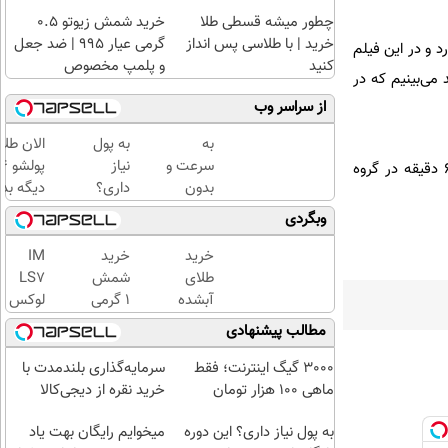
چطور میشه قسطی طلا
خرید شمش زیوتو ۰.۵
خرید | با طلاسی پس انداز
گرمی عیار ۹۹۵ | ضد جعل
د و در این فیلم
کنید
و پلمپ مخصوص
 می‌بینیم که در
از سراسر وب
به
به پول
الان طلا
سرعت و
نیاز
فیلم مستند «چشم جنگ» که در طول دو سال ساخته شده است از چهارشنبه (31 شهریور) با مدت زمان 60 دقیقه در گروه
بدون
داری؟
دیگه بده
دردسر به
این
سرمایه‌گ
وبگردی
ثروت
دوره
طلا با ا
برسید
رایگان
بی‌بهره
خرید
خرید
IM
(دوره
از شر
طلای
شمش
LS7
کاملا
بی پولی
آبشده
1 گرمی
لوکس
رایگان
خلاصت
حتی با
از
ترین
مطالب پیشنهادی
پولسازی)
میکنه
۱۰۰هزارتومان
طلاسی
شاسی
بلند
3000 گیگ اینترنت؛ فقط
سرمایه‌گذاری بلندمدت با
برقی
ماهی 100 هزار تومان
خرید نقره از دیجی‌کالا
ایران
به پول نیاز داری؟ این دوره
میخوایم رایگان بهت یاد