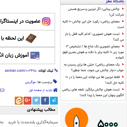
باشگاه مغز
چالش بینایی؛ اگر تیزبین و سریع هستی
شرکت کن!
عضویت در اینستاگرام
معمای ریاضی؛ رکورد حل این چالش 10 ثانیه
است
تست هوش تصویری: کدام کلید قفل را باز
این لحظه با
می کند؟
معمای تصویری تک شاخ ها / تشخیص 3
مورد زیر 10 ثانیه برابر با دقت و هوش بصری فوق
آموزش زبان ان
العاده
یک معمای ریاضی/ خیلی ها برای رسیدن به
جواب دچار چالش می شوند، شما چطور؟
لینک کوتاه:
فقط تیزبین ها می توانند این معما را در 10
برچسب ها:
موگرینی
ثانیه حل کنند!
تست هوش چالش برانگیز: نابغه های ریاضی
بازدید از صفحه اول
الگوی پنهان این معما را پیدا کنند!
مطالب پیشنهادی
سرمایه‌گذاری بلندمدت با خرید
به 