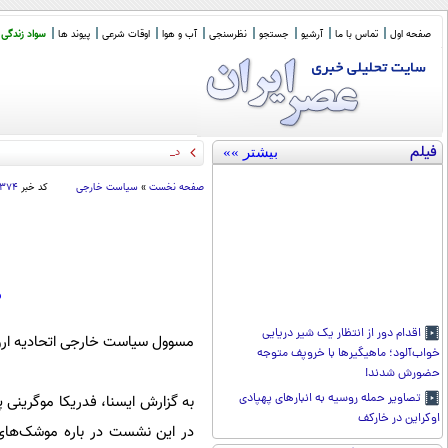
صفحه اول
تماس با ما
آرشیو
جستجو
نظرسنجی
آب و هوا
اوقات شرعی
پیوند ها
سواد زندگی
فیلم
بیشتر »»
دولت نجنبد، طر
_
صفحه نخست
»
سیاست خارجی
کد خبر
۳۷۴
م
اقدام دور از انتظار یک شیر دریایی
مسوول سیاست خارجی اتحادیه اروپ
خواب‌آلود؛ ماهیگیر‌ها با خروپف متوجه
حضورش شدند!
تصاویر حمله روسیه به انبارهای پهپادی
اوکراین در خارکف
در این نشست در باره موشک‌های 