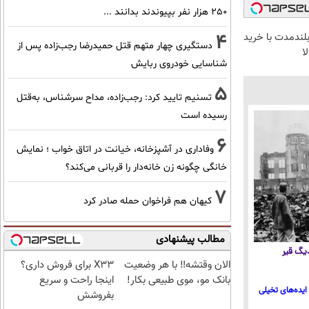
۲۵۰ هزار نفر بپیوندند بدانند ...
4
بلندمدت با خرید
دستگیری چهار متهم قتل حمیدرضا رجب‌زاده پس از
ا
شناسایی خودروی ربایش
5
تسنیم تایید کرد: رجب‌زاده، مداح سرشناس، به‌قتل
رسیده است
6
وفاداری در آشپزخانه، خیانت در اتاق خواب ؛ نمایش
خانگی چگونه زن خانه‌دار را قربانی می‌کند؟
7
کیهان هم فراخوان حمله صادر کرد
مطالب پیشنهادی
 دیگ قیر
الان وقتشه‼️ با هر وضعیت
X33 برای فروش داری؟
بانک مو، موی طبیعی بکار!
اینجا راحت و سریع
ایده‌های تخیلی
بفروشش