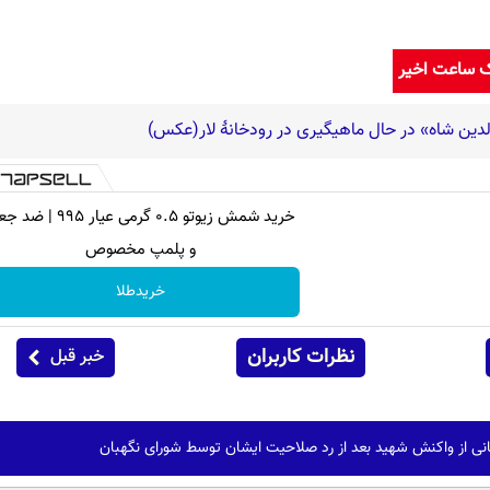
ک ساعت اخیر
لدین شاه» در حال ماهیگیری در رودخانۀ لار(عکس)
خرید شمش زیوتو ۰.۵ گرمی عیار ۹۹۵ 
و پلمپ مخصوص
خریدطلا
نظرات کاربران
خبر قبل
انی از واکنش شهید بعد از رد صلاحیت ایشان توسط شورای نگهبان