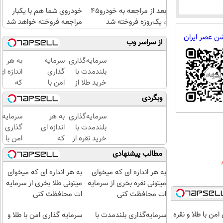
بعد از مراجعه به خودرو45
خودروی شما هم با یکبار
، یک‌روزه فروخته شد
مراجعه فروخته خواهد شد
شن عصر ایران
از سراسر وب
سرمایه‌گذاری
سرمایه
به هر
بلندمدت با
گذاری
اندازه ای
خرید طلا از
امن با
که
دیجی‌کالا
طلا و
میخوای
وبگردی
نقره
میتونی
دیجی
نقره
سرمایه‌گذاری
به هر
سرمایه
کالا
بخری از
بلندمدت با
اندازه ای
گذاری
سرمایه
خرید نقره از
که
امن با
ات
دیجی‌کالا
میخوای
طلا و
مطالب پیشنهادی
محافظت
میتونی
نقره
کنی
نقره
دیجی
به هر اندازه ای که میخوای
به هر اندازه ای که میخوای
بخری از
کالا
میتونی نقره بخری از سرمایه
میتونی طلا بخری از سرمایه
سرمایه
ات محافظت کنی
ات محافظت کنی
ات
من با طلا و نقره
سرمایه‌گذاری بلندمدت با
محافظت
سرمایه گذاری امن با طلا و