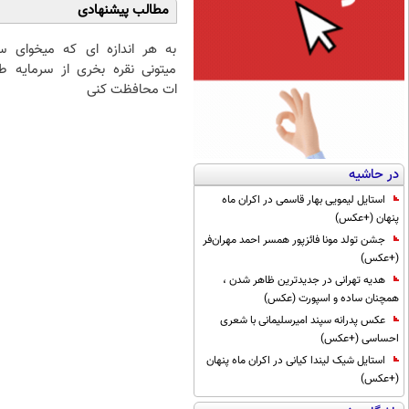
مطالب پیشنهادی
به هر اندازه ای که میخوای
سر
میتونی نقره بخری از سرمایه
طل
ات محافظت کنی
در حاشیه
استایل لیمویی بهار قاسمی در اکران ماه
پنهان (+عکس)
جشن تولد مونا فائزپور همسر احمد مهران‌فر
(+عکس)
هدیه تهرانی در جدیدترین ظاهر شدن ،
همچنان ساده و اسپورت (عکس)
عکس پدرانه سپند امیرسلیمانی با شعری
احساسی (+عکس)
استایل شیک لیندا کیانی در اکران ماه پنهان
(+عکس)