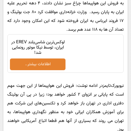
پیامک
به فروش این هواپیماها چراغ سبز نشان دادند، 4 دهه تحریم علیه
سرگرمی
ایران به پایان رسید. وزارت خزانه‌داری موافقت کرد 80 جت بوئینگ و
روانشناسی
فناوری
17 فروند ایرباس به ایران فروخته شود که این امکان وجود دارد که
آشپزی
گوناگون
تعداد آن ها به 118 عدد هم برسد.
دانلود
حوادث
لوکس‌ترین شاسی‌بلند EREV در
محیط زیست
ایران، توسط نیکا موتور رونمایی
شد!
سلامت
اطلاعات بیشتر..
فرهنگی
بین الملل
نیویورک‌تایمزدر ادامه نوشت: فروش این هواپیماها از این جهت مهم
اجتماعی
است که پایانی بر انزوای 2 کشور خواهد بود؛ زیرا در پی آن بوئینگ
حیات وحش
دفتری اداری در تهران باز خواهد کرد و تکنسین‌های این شرکت هم
سیاست خارجی
برای آموزش همکاران ایرانی خود به منظور نگهداری هواپیماها، به
تهران می روند که بسیاری از آنها هم قطعا اتباع آمریکایی خواهند
بود.