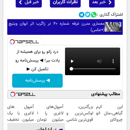
خبر بعد
نظرات کاربران
خبر قبل
اشتراک گذاری :
معماری مدرن غرفه شماره ۴۰ در زاگرب اثر ایوان ویتیچ
(+عکس)
درد زانو رو برای همیشه از
یادت ببر! ◀ پرسش‌نامه رو
تکمیل کن ▶
◀ پرسش‌نامه
مطالب پیشنهادی
این کرم
بزرگترین،
آمپول‌های
آمپول های
گیاهی،مثل اتو
لوکس‌ترین و
لاغری را ۱
لاغری با یک
چروکای
قوی‌ترین شاسی
میلیون تومان
میلیون تخفیف
پوستتوصاف
بلند EREV در
ارزان‌تر از
| ارسال از
تماشاخانه