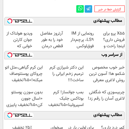
‌گزارش خطا در خبر
مطالب پیشنهادی
X55 پرو برای
رونمایی از IM
آرتروز مفاصل
ویدیو هولناک از
فروش داری؟
LS9، پرچم‌دار
خود را به طور
جوان کارتن
اینجا راحت و
فوق‌لوکس
قطعی درمان
خوابی که
سریع بفروشش
EREV وارد بازار
کنید!
میلیاردر شد.
از سراسر وب
ایران شد
◗پرسش‌نامه◖
آموزش رایگان
خبر خوب مخصوص
این دکتر شیرازی کرم
این کرم گیاهی،مثل اتو
شکمو ها! آسون ترین
ترمیم زخم ایرانی را
چروکای پوستتوصاف
روش لاغری معرفی
ساخت!!!
میکنه!50%تخفیف
شد
چربیسوزی که شگفتی
بمب جوانساز! کرم
بدون سوزن پوستتو
لاغری آسان را رقم زد!
بوتاکس جلبک
10سال جوون
اسپیرولینا50%تخفیف
کن50%تخفیف پاییزی
مطالب پیشنهادی
کمر درد داری؟
برای اولین بار در
میخوای
۲۵٪ تخفیف