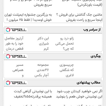
(قیمت باورنکردنی)
سریع بفروش
ماشین جک گذاشتی برای فروش ؟
به بزرگترین جشنواره ایمپلنت تهران
اینجا سریع و راحت بفروش
خوش اومدید! | فقط ۲۵ میلیون !
از سراسر وب
زانو درد رو
این دکتر
آرتروز مفاصل
تحمل می‌کنی
شیرازی
خود را به طور
که چی؟
کرم
قطعی درمان
راه‌حلش
ترمیم
کنید!
وبگردی
همین‌جاست!
زخم
◗پرسش‌نامه◖
ایرانی را
چربیسوزی
مجموعه
مسیر
ساخت!!!
که شگفتی
۴۶عددی
همراهی
لاغری
آچار بکس
و
آسان را
با قیمت
گزارش
مطالب پیشنهادی
رقم زد!
باورنکردنی!!
عملکرد
(فروصت
گروه
اگر نمی خواهید کبدتان چرب شود
با این نوشیدنی گیاهی کبدت
محدود)
اسنپ
این نوشیدنی خوش طعم را بنوشید
همیشه پرقدرته55%تخفیف
در