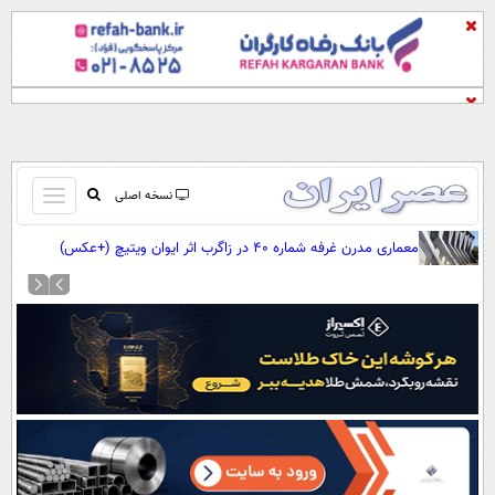
باز
نسخه اصلی
و
صفحه اول
معماری مدرن غرفه شماره ۴۰ در زاگرب اثر ایوان ویتیچ (+عکس)
بسته
تماس با ما
کردن
آرشیو
منو
جستجو
نظرسنجی
آب و هوا
اوقات شرعی
پیوند ها
سواد زندگی