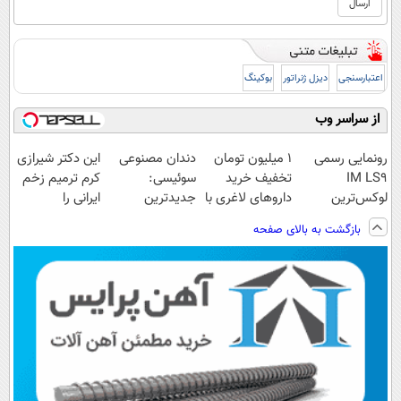
اعتبارسنجی
دیزل ژنراتور
بوکینگ
از سراسر وب
رونمایی رسمی
1 میلیون تومان
دندان مصنوعی
این دکتر شیرازی
IM LS9
تخفیف خرید
سوئیسی:
کرم ترمیم زخم
لوکس‌ترین
داروهای لاغری با
جدیدترین
ایرانی را
EREV در ایران
ارسال از
فناوری اروپا،
ساخت!!!
بازگشت به بالای صفحه
داروخانه و پک
سبک و مقاوم |
یخ!
پرداخت قسطی