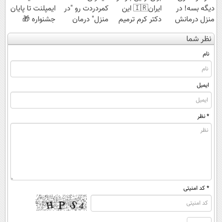
دیگه بسه! در
ایران🇮🇷 این
کمردردت رو "در
ایمپلنت تا پایان
منزل درمانش
دکتر کرم ترمیم
منزل" درمان
جشنواره 🎁
کن
کننده 23 روزه
کنی؟ (◂فیلم +
نظر شما
(◀پرسش‌نامه)
ساخت!
◂پرسش‌نامه)
نام
ایمیل
* نظر
* کد امنیتی