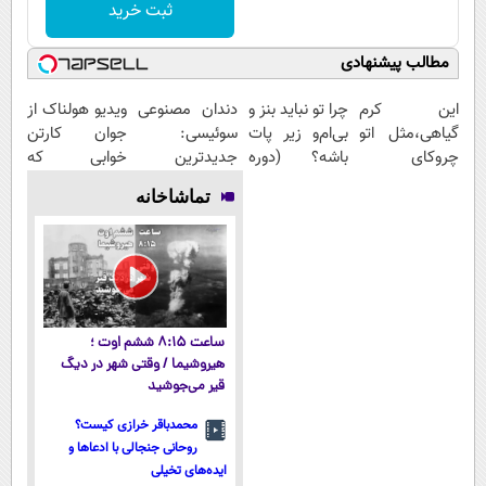
ثبت خرید
مطالب پیشنهادی
این کرم
چرا تو نباید بنز و
دندان مصنوعی
ویدیو هولناک از
گیاهی،مثل اتو
بی‌ام‌و زیر پات
سوئیسی:
جوان کارتن
چروکای
باشه؟ (دوره
جدیدترین
خوابی که
پوستتوصاف
رایگان درآمد
فناوری اروپا،
میلیاردر شد.
تماشاخانه
میکنه!50%تخفیف
میلیاردی)
سبک و مقاوم |
آموزش رایگان
پرداخت قسطی
ساعت ۸:۱۵ ششم اوت ؛
هیروشیما / وقتی شهر در دیگ
قیر می‌جوشید
محمدباقر خرازی کیست؟
روحانی جنجالی با ادعاها و
ایده‌های تخیلی