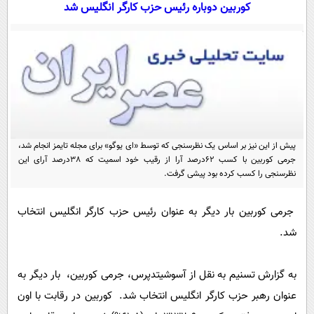
سیاسی
کوربین دوباره رئیس حزب کارگر انگلیس شد
اقتصاد
جامعه
اقتصادی
ورزشی
اجتماعی
خودرو
بین الملل
حوادث
فرهنگ و هنر
سیاست خارجی
سلامت
پیش از این نیز بر اساس یک نظرسنجی که توسط «ای یوگو» برای مجله تایمز انجام شد،
علم و دانش
یک برش دانایی
جرمی کوربین با کسب 62درصد آرا از رقیب خود اسمیت که 38درصد آرای این
قرآن
فناوری و It
نظرسنجی را کسب کرده بود پیشی گرفت.
محیط زیست
گوناگون
علمی
سفر و تفریح
جرمی کوربین بار دیگر به عنوان رئیس حزب کارگر انگلیس انتخاب
فیلم
سرگرمی
اخبار کریپتو
شد.
عصر ایران 2
اقتصاد
باشگاه مغز
آموزش زبان
خواندنی ها و دیدنی ها
ورزش
مجله تصویری سلاح
به گزارش تسنیم به نقل از آسوشیتدپرس، جرمی کوربین، بار دیگر به
داستان کوتاه
عنوان رهبر حزب کارگر انگلیس انتخاب شد. کوربین در رقابت با اون
سیاست