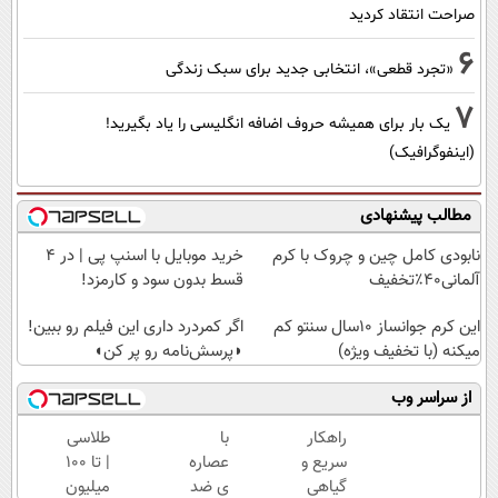
صراحت انتقاد کردید
6
«تجرد قطعی»، انتخابی جدید برای سبک زندگی
7
یک بار برای همیشه حروف اضافه انگلیسی را یاد بگیرید!
(اینفوگرافیک)
مطالب پیشنهادی
نابودی کامل چین و چروک با کرم
خرید موبایل با اسنپ پی | در ۴
آلمانی۴۰٪تخفیف
قسط بدون سود و کارمزد!
این کرم جوانساز 10سال سنتو کم
اگر کمردرد داری این فیلم رو ببین!
میکنه (با تخفیف ویژه)
◗پرسش‌نامه رو پر کن◖
از سراسر وب
راهکار
با
طلاسی
سریع و
عصاره
| تا 100
گیاهی
ی ضد
میلیون