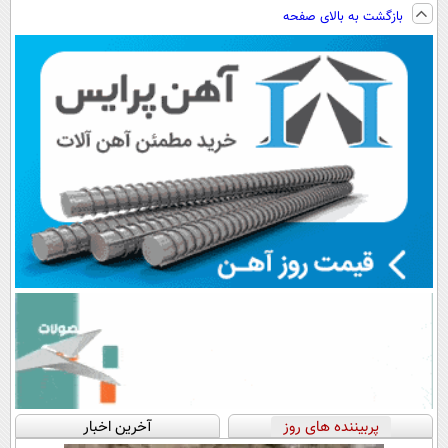
و کارمزد!
فناوری اروپا،
ویزیت
بازگشت به بالای صفحه
سبک و مقاوم |
رایگان+پرداخت
پرداخت قسطی
اقساطی😍
پربیننده های روز
آخرین اخبار