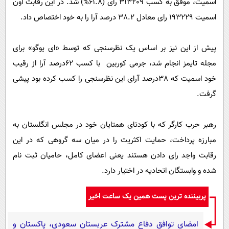
اسمیت، موفق به کسب 313209 رای (61.8%) شد. در این رقابت اون
پیامک
سرگرمی
اسمیت 193229 رای معادل 38.2 درصد آرا را به خود اختصاص داد.
روانشناسی
فناوری
آشپزی
گوناگون
پیش از این نیز بر اساس یک نظرسنجی که توسط «ای یوگو» برای
دانلود
حوادث
مجله تایمز انجام شد، جرمی کوربین با کسب 62درصد آرا از رقیب
خود اسمیت که 38درصد آرای این نظرسنجی را کسب کرده بود پیشی
محیط زیست
گرفت.
سلامت
فرهنگی
رهبر حرب کارگر که با کودتای همتایان خود در مجلس انگلستان به
بین الملل
مبارزه پرداخت، حمایت اکثریت را در میان سه گروهی که در این
رقابت واجد رای دادن هستند یعنی اعضای کامل، حامیان ثبت نام
اجتماعی
شده و وابستگان اتحادیه در اختیار دارد.
حیات وحش
سیاست خارجی
پربیننده ترین پست همین یک ساعت اخیر
امضای توافق دفاع مشترک عربستان سعودی، پاکستان و