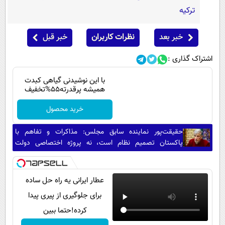
ترکیه
خبر بعد
نظرات کاربران
خبر قبل
اشتراک گذاری :
با این نوشیدنی گیاهی کبدت
همیشه پرقدرته55%تخفیف
خرید محصول
حقیقت‌پور نماینده سابق مجلس: مذاکرات و تفاهم با
پاکستان تصمیم نظام است، نه پروژه اختصاصی دولت
پزشکیان/ برخی جریان‌ها هرجا منافعشان اقتضا کند از رهبری
عبور می‌کنند
عطار ایرانی یه راه حل ساده
برای جلوگیری از پیری پیدا
کرده!حتما ببین