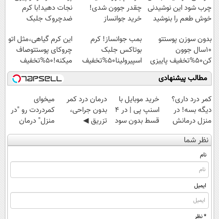
چرب شود این نوشیدنی
چقدر جوون شدی!
نجات دهید!با کرم
خوش طعم را بنوشید
خرید جوانساز
ضدچروک جلبک
اسپیرولینا با تخفیف
بدون سوزن پوستتو
بمب جوانساز! کرم
این کرم گیاهی،مثل اتو
ویژه
10سال جوون
بوتاکس جلبک
چروکای پوستتوصاف
کن50%تخفیف پاییزی
اسپیرولینا50%تخفیف
میکنه!50%تخفیف
مطالب پیشنهادی
کمر درد داری؟
خرید موبایل با
درمان درد کمر
میخوای
دیگه بسه! در
اسنپ پی | در ۴
بدون جراحی،
کمردردت رو "در
منزل درمانش
قسط بدون سود
تزریق ◀
منزل" درمان
کن
و کارمزد!
پرسش‌نامه رو پر
کنی؟ (◂فیلم +
نظر شما
(◀پرسش‌نامه)
کن ▶
◂پرسش‌نامه)
نام
ایمیل
* نظر