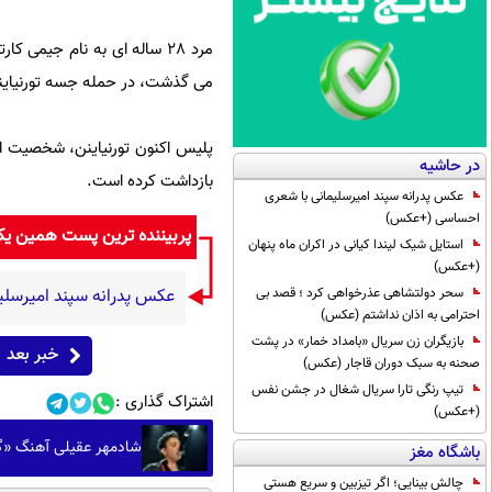
مرد 28 ساله ای به نام جیم
می گذشت، در حمله جسه تورنیاینن 26 ساله و از سران معروف گروه های نئونازی مضروب و در بیمارستان ج
پلیس اکنون تورنیاینن، شخصیت ا
در حاشیه
بازداشت کرده است.
عکس پدرانه سپند امیرسلیمانی با شعری
احساسی (+عکس)
پربیننده ترین پست همین ی
استایل شیک لیندا کیانی در اکران ماه پنهان
(+عکس)
سحر دولتشاهی عذرخواهی کرد ؛ قصد بی
عکس پدرانه سپند امیرسل
احترامی به اذان نداشتم (عکس)
بازیگران زن سریال «بامداد خمار» در پشت
خبر بعد
صحنه به سبک دوران قاجار (عکس)
تیپ رنگی تارا سریال شغال در جشن نفس
اشتراک گذاری :
(+عکس)
شادمهر عقیلی آهنگ «گل یاس» را پ
باشگاه مغز
چالش بینایی؛ اگر تیزبین و سریع هستی