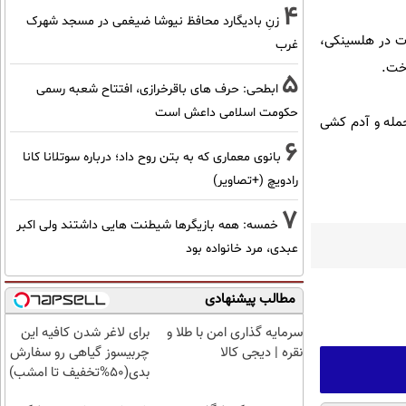
4
زنِ بادیگارد محافظ نیوشا ضیغمی در مسجد شهرک
جرت در هلسینکی،
غرب
5
ابطحی: حرف های باقرخرازی، افتتاح شعبه رسمی
حکومت اسلامی داعش است
حمله و آدم کشی
6
بانوی معماری که به بتن روح داد؛ درباره سوتلانا کانا
رادویچ (+تصاویر)
7
خمسه: همه بازیگرها شیطنت هایی داشتند ولی اکبر
عبدی، مرد خانواده بود
مطالب پیشنهادی
سرمایه گذاری امن با طلا و
برای لاغر شدن کافیه این
نقره | دیجی کالا
چربیسوز گیاهی رو سفارش
بدی(50%تخفیف تا امشب)