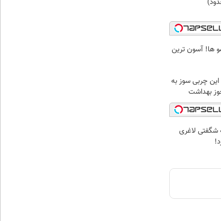
دود)
ها! آسون ترین
این چربی سوز به
جوز بهداشت
 شگفتی لاغری
د!