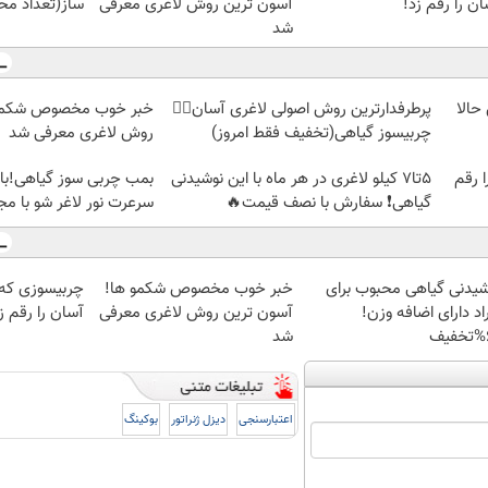
ن را رقم زد!
آسون ترین روش لاغری معرفی
ساز(تعداد مح
شد
 حالا
پرطرفدارترین روش اصولی لاغری آسان👈🏻
خبر خوب مخصوص شکمو 
چربیسوز گیاهی(تخفیف فقط امروز)
روش لاغری معرفی شد
 رقم
5تا7 کیلو لاغری در هر ماه با این نوشیدنی
بمب چربی سوز گیاهی!با 
گیاهی❗ سفارش با نصف قیمت🔥
سرعرت نور لاغر شو با م
شیدنی گیاهی محبوب برای
خبر خوب مخصوص شکمو ها!
چربیسوزی که
اد دارای اضافه وزن!
آسون ترین روش لاغری معرفی
آسان را رقم ز
ف
شد
اعتبارسنجی
دیزل ژنراتور
بوکینگ