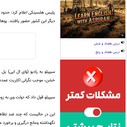
دیگر این کشور حضور یافتند. یوها 
درس هفتاد و شش
درس هفتاد و پنج
سیپیلو به رادیو (وای ال ایی) یل
خشن، موجب نگرانی اکثریت عمده 
سیپیلو قول داد که دولت وی به زود
این در حالیست که چند ضد تظاهرا
نگهداشته ومانع درگیری و برخورد م