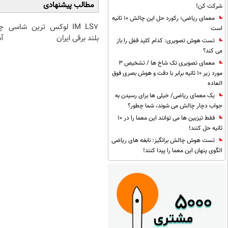
مطالب پیشنهادی
شرکت کن!
معمای ریاضی؛ رکورد حل این چالش 10 ثانیه
IM LS7 لوکس ترین شاسی
چ
است
بلند برقی ایران
آس
تست هوش تصویری: کدام کلید قفل را باز
می کند؟
معمای تصویری تک شاخ ها / تشخیص 3
مورد زیر 10 ثانیه برابر با دقت و هوش بصری فوق
العاده
یک معمای ریاضی/ خیلی ها برای رسیدن به
جواب دچار چالش می شوند، شما چطور؟
فقط تیزبین ها می توانند این معما را در 10
ثانیه حل کنند!
تست هوش چالش برانگیز: نابغه های ریاضی
الگوی پنهان این معما را پیدا کنند!