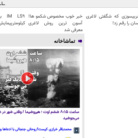
ربیسوزی که شگفتی لاغری
خبر خوب مخصوص شکمو ها!
ان را رقم زد!
آسون ترین روش لاغری
کیلومترپیمایش 
معرفی شد
تماشاخانه
ساعت ۸:۱۵ ششم اوت ؛ هیروشیما / وقتی شهر در
می‌جوشید
محمدباقر خرازی کیست؟روحانی جنجالی با ادعاها و 