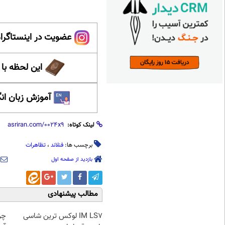
عضویت در اینستاگرام
این لحظه با
آموزش زبان ان
لینک کوتاه:
برچسب ها:
فنلاند
،
تظاهرات
بازدید از صفحه اول
مطالب پیشنهادی
IM LS7 لوکس ترین شاسی
چر