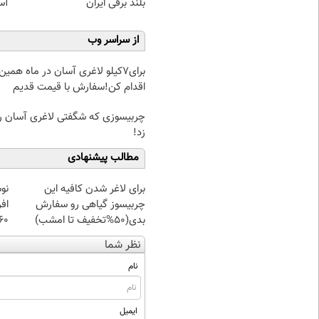
بلند برقی ایران
آسا
از سراسر وب
برای7کیلو لاغری آسان در ماه همین
اقدام کن!سفارش با قیمت قدیم
چربیسوزی که شگفتی لاغری آسان را
زد!
مطالب پیشنهادی
برای لاغر شدن کافیه این
نو
چربیسوز گیاهی رو سفارش
افر
بدی(50%تخفیف تا امشب)
60%تخفی
نظر شما
نام
ایمیل