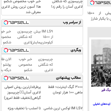
چربیسوزی که شگفتی
خبر خوب مخصوص شکمو
لاغری آسان را رقم زد!
ها! آسون ترین روش لاغری
معرفی شد
IM LS9 بیش از 1500
با یکبار شارژ
از سراسر وب
IM LS9 بیش
چربیسوزی
خبر خو
از 1500
که شگفتی
مخصوص
کیلومترپیمایش
لاغری
شکمو
با یکبار شارژ
آسان را
ها!
وبگردی
رقم زد!
آسون
ترین
چربیسوزی
خبر خوب
الان طلا
روش
که شگفتی
مخصوص
لاغری
لاغری
شکمو
دیگه بده
معرفی
آسان را
ها!
سرمایه‌گ
مطالب پیشنهادی
شد
رقم زد!
آسون
طلا با ا
ترین
بی‌بهره
3000 گیگ اینترنت؛ فقط
پرطرفدارترین روش اصولی
 دیگ قیر
روش
ماهی 100 هزار تومان
لاغری آسان👈🏻چربیسوز
لاغری
گیاهی(تخفیف فقط امروز)
معرفی
ایده‌های تخیلی
IM LS7 لوکس ترین شاسی
شد
تا امشب با تخفیف ویژه