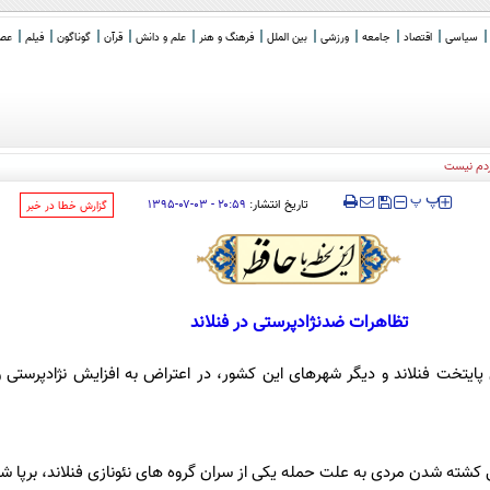
سیاسی
اقتصاد
جامعه
ورزشی
بین الملل
فرهنگ و هنر
علم و دانش
قرآن
گوناگون
فیلم
عصر 
ردم نیست
‍‍‍ پ
پ
تاریخ انتشار:
۲۰:۵۹ - ۰۳-۰۷-۱۳۹۵
‌گزارش خطا در خبر
تظاهرات ضدنژادپرستی در فنلاند
 پایتخت فنلاند و دیگر شهرهای این کشور، در اعتراض به افزایش نژادپرست
ی کشته شدن مردی به علت حمله یکی از سران گروه های نئونازی فنلاند، برپا ش