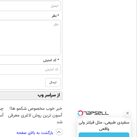
* نظر
* کد امنیتی
از سراسر وب
خبر خوب مخصوص شکمو ها!
چر
آسون ترین روش لاغری معرفی
آسا
شد
سفیدی طبیعی، مثل فیلتر ولی
واقعی
بازگشت به بالای صفحه