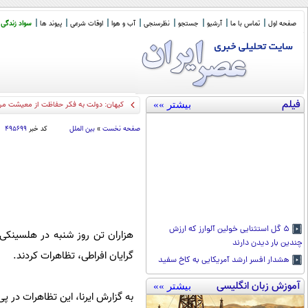
صفحه اول
تماس با ما
آرشیو
جستجو
نظرسنجی
آب و هوا
اوقات شرعی
پیوند ها
سواد زندگی
فیلم
بیشتر »»
کیهان: دولت به فکر حفاظت از معیشت م
صفحه نخست
»
بین الملل
کد خبر
۴۹۵۶۹۹
۵ گل استثنایی خولین آلوارز که ارزش
هزاران تن روز شنبه در هلسینکی
چندین بار دیدن دارند
گرایان افراطی، تظاهرات کردند.
هشدار افسر ارشد آمریکایی به کاخ سفید
آموزش زبان انگلیسی
بیشتر »»
به گزارش ایرنا، این تظاهرات در پ