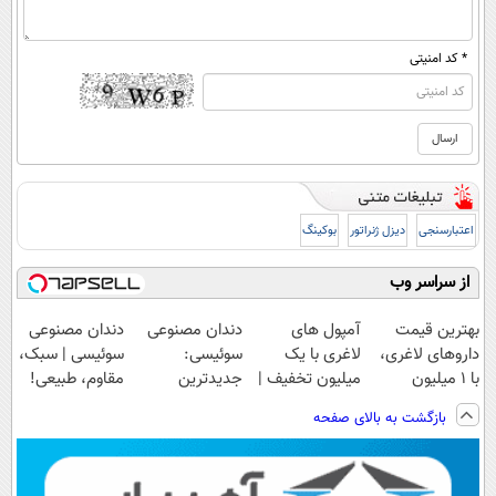
* کد امنیتی
اعتبارسنجی
دیزل ژنراتور
بوکینگ
از سراسر وب
بهترین قیمت
آمپول های
دندان مصنوعی
دندان مصنوعی
داروهای لاغری،
لاغری با یک
سوئیسی:
سوئیسی | سبک،
با ۱ میلیون
میلیون تخفیف |
جدیدترین
مقاوم، طبیعی!
تخفیف و ارسال
ارسال از
فناوری اروپا،
ویزیت
بازگشت به بالای صفحه
از داروخانه‌
داروخانه های
سبک و مقاوم |
رایگان+پرداخت
معتبر
پرداخت قسطی
اقساطی😍