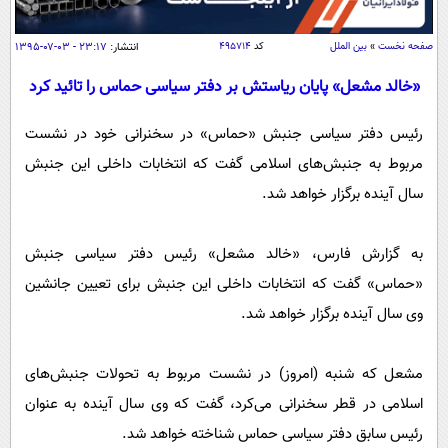
سیاسی
اقتصاد
صفحه نخست
»
بین الملل
کد
۴۹۵۷۱۴
انتشار:
۲۳:۱۷ - ۰۳-۰۷-۱۳۹۵
جامعه
اقتصادی
«خالد مشعل» پایان ریاستش بر دفتر سیاسی حماس را تائید کرد
ورزشی
اجتماعی
خودرو
رئیس دفتر سیاسی جنبش «حماس» در سخنرانی خود در نشست
بین الملل
حوادث
مربوط به جنبش‌های اسلامی گفت که انتخابات داخلی این جنبش
فرهنگ و هنر
سیاست خارجی
سلامت
سال آینده برگزار خواهد شد.
علم و دانش
یک برش دانایی
قرآن
فناوری و It
به گزارش فارس، «خالد مشعل» رئیس دفتر سیاسی جنبش
محیط زیست
گوناگون
«حماس» گفت که انتخابات داخلی این جنبش برای تعیین جانشین
علمی
سفر و تفریح
وی سال آینده برگزار خواهد شد.
فیلم
سرگرمی
اخبار کریپتو
عصر ایران 2
اقتصاد
باشگاه مغز
مشعل که شنبه (امروز) در نشست مربوط به تحولات جنبش‌های
آموزش زبان
خواندنی ها و دیدنی ها
ورزش
مجله تصویری سلاح
اسلامی در قطر سخنرانی می‌کرد، گفت که وی سال آینده به عنوان
داستان کوتاه
سیاست
رئیس سابق دفتر سیاسی حماس شناخته خواهد شد.