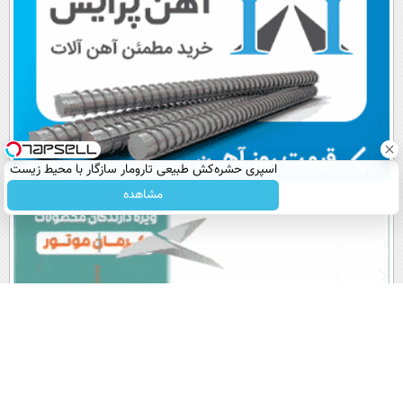
اسپری حشره‌کش طبیعی تارومار سازگار با محیط زیست
و با محافظت طبیعی
مشاهده
پربیننده های روز
آخرین اخبار