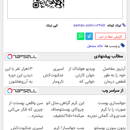
لینک کوتاه:
کپی لینک
‌گزارش خطا در خبر
برچسب ها:
خالد مشعل
مطالب پیشنهادی
آرتروز مفاصل
ویدیو هولناک از
اسپری
13هزار نفر با این
خود را به طور
جوان کارتن
عنکبوت‌‌کش
دیدن این دوره
قطعی درمان
خوابی که
تارومار
به آرزوهاشون
کنید!
میلیاردر شد.
ازبین‌برنده انواع
رسیدن | ثبت‌‌نام
از سراسر وب
◗پرسش‌نامه◖
آموزش رایگان
عنکبوت
رایگان
جوانسازی پوست
این کرم گیاهی،مثل اتو
سن واقعی پوستت از
صورت را با کرم
چروکای پوستتوصاف
چیزی که فکر می‌کنی
ضدچروک آلمانی تجربه
میکنه!50%تخفیف
بیشتره...
کنید!
بدون سوزن پوستتو
بمب جوانساز! کرم
اسپری عنکبوت‌‌کش