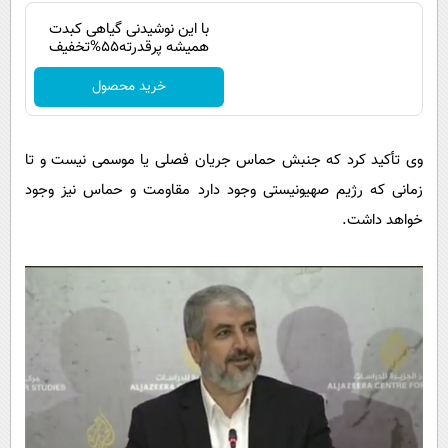
پیامک
سرگرمی
با این نوشیدنی گیاهی کبدت
روانشناسی
همیشه پرقدرته55%تخفیف
فناوری
آشپزی
گوناگون
خرید محصول
دانلود
حوادث
وی تأکید کرد که جنبش حماس جریان فصلی یا موسمی نیست و تا
محیط زیست
زمانی که رژیم صهیونیستی وجود دارد مقاومت و حماس نیز وجود
سلامت
خواهد داشت.
فرهنگی
بین الملل
اجتماعی
حیات وحش
سیاست خارجی