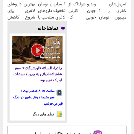
آمپول‌های
ویدیو هولناک از
۱ میلیون تومان
بهترین داروهای
لاغری را ۱
جوان کارتن
تخفیف داروهای
لاغری برای
میلیون تومان
خوابی که
لاغری منتخب با
شروع کاهش
ارزان‌تر از
میلیاردر شد.
ارسال از
وزن، ارسال از
تماشاخانه
همه‌جا بخر!
آموزش رایگان
داروخانه
داروخانه های
نزدیکت
نزدیکت!
پارتیا، افسانه «آن‌شیگائو»؛ سفر
شاهزاده ایرانی به چین / سوغات
او یک دین بود
ساعت ۸:۱۵ ششم اوت ؛
هیروشیما / وقتی شهر در دیگ
قیر می‌جوشید
فیلم های دیگر