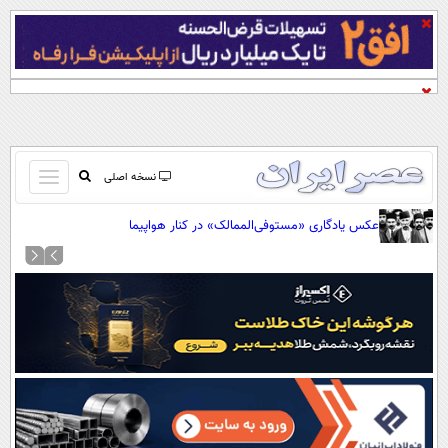
باز
نسخه اصلی
و
صفحه اول
عکس یادگاری «مستوفی‌الممالک» در کنار هواپیما
بسته
تماس با ما
کردن
آرشیو
منو
جستجو
نظرسنجی
آب و هوا
اوقات شرعی
پیوند ها
سواد زندگی