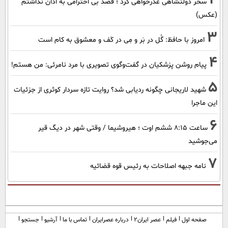
سحر دولتشاهی عذرخواهی کرد ؛ قصد بی احترامی به اذان نداشتم
(عکس)
3
امروز با حافظ: گُل در بَر و مِی در کَف و معشوق به کام است
4
پیام روشن پزشکیان در گفت‌و‌گوی تصویری با مرد نامرئی: من هستم!
5
شهید لاریجانی چگونه ردیابی شد؟ روایت تازه سردار کوثری از جزئیات
این ماجرا
6
ساعت ۸:۱۵ ششم اوت ؛ هیروشیما / وقتی شهر در دیگ قیر
می‌جوشید
7
نامه جبهه اصلاحات به رئیس قوه قضائیه
صفحه اول
فیلم
عصر ایران۲
درباره عصرایران
تماس با ما
آرشیو
جستجو