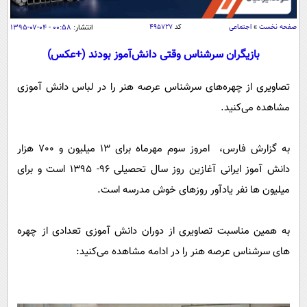
سیاسی
اقتصاد
صفحه نخست
»
اجتماعی
کد
۴۹۵۷۲۷
انتشار:
۰۰:۵۸ - ۰۴-۰۷-۱۳۹۵
جامعه
اقتصادی
بازیگران سرشناس وقتی دانش‌آموز بودند (+عکس)
ورزشی
اجتماعی
خودرو
تصاویری از چهره‌های سرشناس عرصه هنر را در لباس دانش آموزی
بین الملل
حوادث
مشاهده می‌کنید.
فرهنگ و هنر
سیاست خارجی
سلامت
علم و دانش
به گزارش فارس، امروز سوم مهرماه برای 13 میلیون و 700 هزار
یک برش دانایی
قرآن
دانش آموز ایرانی آغازین روز سال تحصیلی 96- 1395 است و برای
فناوری و It
محیط زیست
میلیون ها نفر یادآور روزهای خوش مدرسه است.
گوناگون
علمی
سفر و تفریح
فیلم
سرگرمی
اخبار کریپتو
به همین مناسبت تصاویری از دوران دانش آموزی تعدادی از چهره
عصر ایران 2
اقتصاد
باشگاه مغز
های سرشناس عرصه هنر را در ادامه مشاهده می‌کنید:
آموزش زبان
خواندنی ها و دیدنی ها
ورزش
مجله تصویری سلاح
داستان کوتاه
سیاست