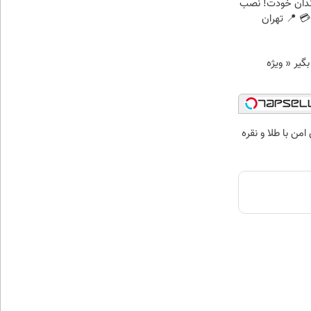
ندان خودت! نصب
 📍 تهران
د وام بگیر « ویژه
من با طلا و نقره