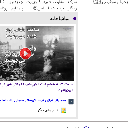
جیتال سوئیسی🇨🇭
سبک، مقاوم، طبیعی! ویزیت
جدیدترین فنا
رایگان+پرداخت اقساطی😍
و مقاوم | پرد
تماشاخانه
ساعت ۸:۱۵ ششم اوت ؛ هیروشیما / وقتی شهر در
می‌جوشید
محمدباقر خرازی کیست؟روحانی جنجالی با ادعاها و 
فیلم های دیگر