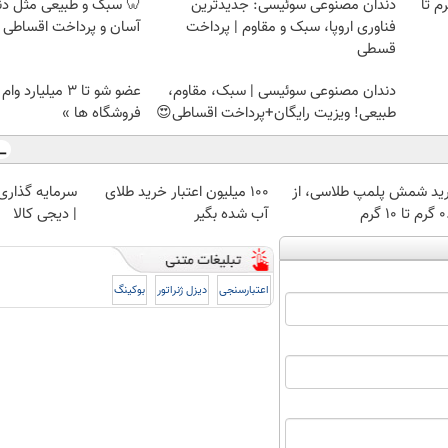
لمپ طلاسی، از ۰.۵ گرم تا
دندان مصنوعی سوئیسی: جدیدترین
🦷 سبک و طبیعی مثل د
فناوری اروپا، سبک و مقاوم | پرداخت
آسان و پرداخت اقساطی 
قسطی
دندان مصنوعی سوئیسی | سبک، مقاوم،
عضو شو تا 3 میلیار
طبیعی! ویزیت رایگان+پرداخت اقساطی😍
فروشگاه ها »
ید شمش پلمپ طلاسی، از
100 میلیون اعتبار خرید طلای
سرمایه گذاری ا
 ۱۰ گرم
آب شده بگیر
| دیجی کالا
اعتبارسنجی
دیزل ژنراتور
بوکینگ