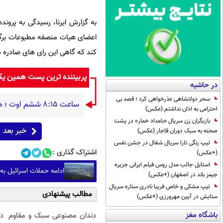
به گزارش ایرنا، رسیدگی به پرون
اعضای هیات منصفه مطبوعات برگزا
کند که گاهی این رای های صادره 
پربیننده ترین پست همین ی
در حاشیه
سحر دولتشاهی عذرخواهی کرد ؛ قصد بی
ساعت ۸:۱۵ ششم اوت ؛ هیروشیما / وقتی شهر در دیگ قیر می‌جوشید
احترامی به اذان نداشتم (عکس)
بازیگران زن سریال «بامداد خمار» در پشت
خبر بعد
صحنه به سبک دوران قاجار (عکس)
تیپ رنگی تارا سریال شغال در جشن نفس
اشتراک گذاری :
(+عکس)
استایل جالب مدل روس فیلم ایرانی جزیره
ادامه حملات اسرائیل به
جیمز باند در اصفهان (+عکس)
تیپ مشکی و خاص فریبا نادری ستاره سریال
مطالب پیشنهادی
ستایش در آیین مهرورزی (+عکس)
باشگاه مغز
دندان مصنوعی سبک و مقاوم
د