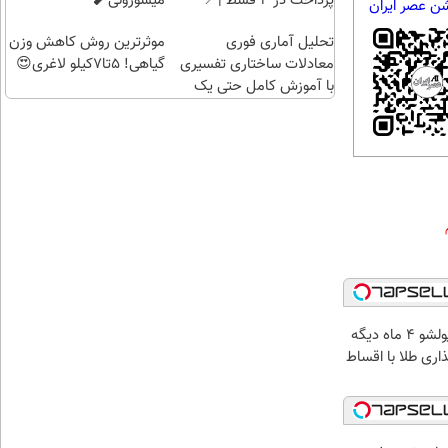
پرداخت در 4 قسط |📍
میسوزونی🧨
شن عصر ایران
هدیه
تهران
تحلیل آماری فوری
بگیر)
موثرترین روش کاهش وزن
معادلات ساختاری تفسیری
گیاهی! 5تا۷کیلو لاغری😍
با آموزش کامل حتی یک
روزه !!
الان طلا بخر پولشو 4 ماه دیگه
ذاری طلا با اقساط