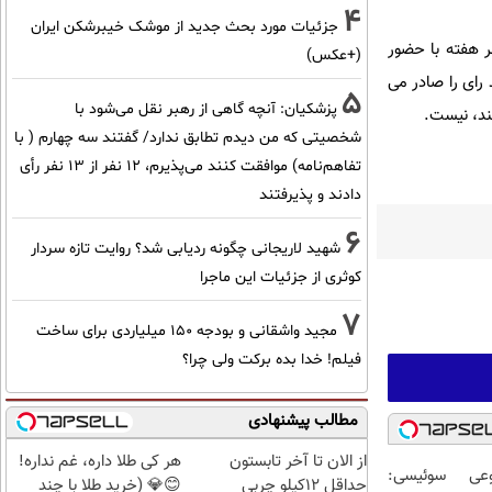
4
جزئیات مورد بحث جدید از موشک خیبرشکن ایران
ر هفته با حضور
(+عکس)
رای را صادر می
5
پزشکیان‌: آنچه گاهی از رهبر نقل می‌شود با
ند، نیست.
شخصیتی که من دیدم تطابق ندارد/ گفتند سه چهارم ( با
تفاهم‌نامه) موافقت کنند می‌پذیرم، 12 نفر از 13 نفر رأی
دادند و پذیرفتند
6
شهید لاریجانی چگونه ردیابی شد؟ روایت تازه سردار
کوثری از جزئیات این ماجرا
7
مجید واشقانی و بودجه 150 میلیاردی برای ساخت
فیلم! خدا بده برکت ولی چرا؟
مطالب پیشنهادی
از الان تا آخر تابستون
هر کی طلا داره، غم نداره!
عی سوئیسی:
حداقل 12کیلو چربی
😊💎 (خرید طلا با چند