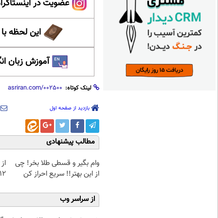
عضویت در اینستاگرام
این لحظه با
آموزش زبان ان
لینک کوتاه:
بازدید از صفحه اول
مطالب پیشنهادی
وام بگیر و قسطی طلا بخر! چی
از 
از این بهتر!! سریع احراز کن
12کیلو چربی میسوزونی
از سراسر وب