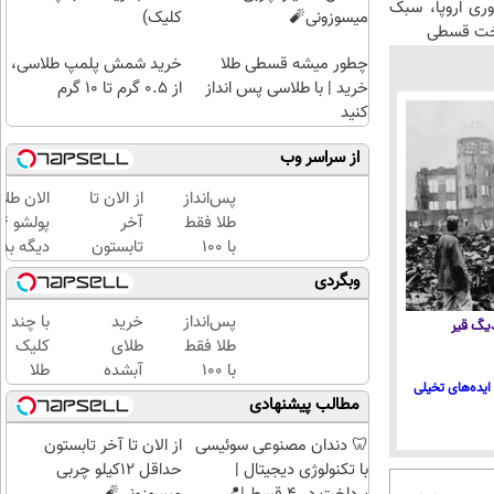
وری اروپا، سبک
میسوزونی🧨
کلیک)
اخت قسطی
چطور میشه قسطی طلا
خرید شمش پلمپ طلاسی،
خرید | با طلاسی پس انداز
از ۰.۵ گرم تا ۱۰ گرم
کنید
از سراسر وب
پس‌انداز
از الان تا
الان طلا
طلا فقط
آخر
با ۱۰۰
تابستون
دیگه بده
هزارتومان
حداقل
سرمایه‌گ
وبگردی
(امن و
12کیلو
طلا با ا
راحت)
چربی
بی‌بهره
پس‌انداز
خرید
با چند
 دیگ قیر
میسوزونی
طلا فقط
طلای
کلیک
🧨
با ۱۰۰
آبشده
طلا
ایده‌های تخیلی
هزارتومان
حتی با
بخرید...
مطالب پیشنهادی
(امن و
۱۰۰هزارتومان
(ثبت‌نام
راحت)
کن |
🦷 دندان مصنوعی سوئیسی
از الان تا آخر تابستون
خرید
با تکنولوژی دیجیتال |
حداقل 12کیلو چربی
کن |