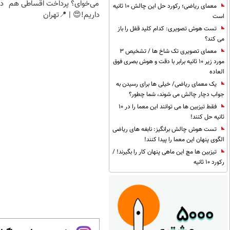
می‌خوای؟ پرداخت اقساطی هم
دی
معمای ریاضی؛ رکورد حل این چالش 10 ثانیه
داریم!😍 | 📍تهران
است
تست هوش تصویری: کدام کلید قفل را باز
می کند؟
معمای تصویری تک شاخ ها / تشخیص 3
مورد زیر 10 ثانیه برابر با دقت و هوش بصری فوق
العاده
یک معمای ریاضی/ خیلی ها برای رسیدن به
جواب دچار چالش می شوند، شما چطور؟
فقط تیزبین ها می توانند این معما را در 10
ثانیه حل کنند!
تست هوش چالش برانگیز: نابغه های ریاضی
الگوی پنهان این معما را پیدا کنند!
تیزبین ها مچ این ماهی پنهان کار را بگیرند! /
رکورد 10 ثانیه