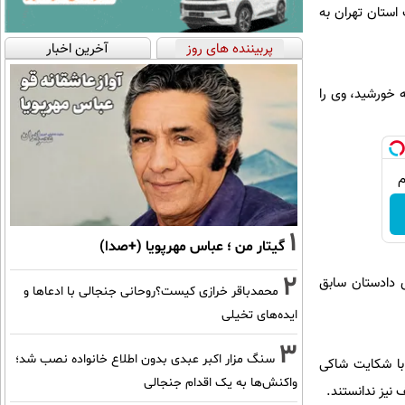
نصفه مطبوعات در شعبه 9 دادگاه کیفری یک استان تهران به
پربیننده های روز
آخرین اخبار
 خورشید، وی را
1
گیتار من ؛ عباس مهرپویا (+صدا)
2
ی دادستان سابق
محمدباقر خرازی کیست؟روحانی جنجالی با ادعاها و
ایده‌های تخیلی
3
سنگ مزار اکبر عبدی بدون اطلاع خانواده نصب شد؛
 با شکایت شاکی
واکنش‌ها به یک اقدام جنجالی
نیز ندانستند.