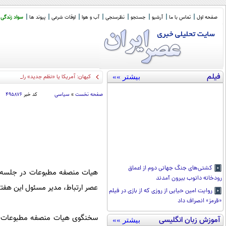
صفحه اول
تماس با ما
آرشیو
جستجو
نظرسنجی
آب و هوا
اوقات شرعی
پیوند ها
سواد زندگی
فیلم
بیشتر »»
کیهان: آمریکا یا «نظم جدید» را می پذیرد ی
صفحه نخست
»
سیاسی
کد خبر
۴۹۵۸۷۶
کشتی‌های جنگ جهانی دوم از اعماق
هیات منصفه مطبوعات در جلسه امر
رودخانه دانوب بیرون آمدند
عصر ارتباط، مدیر مسئول این هفت
روایت امین حیایی از روزی که از بازی در فیلم
«قرمز» انصراف داد
سخنگوی هیات منصفه مطبوعات روز
آموزش زبان انگلیسی
بیشتر »»