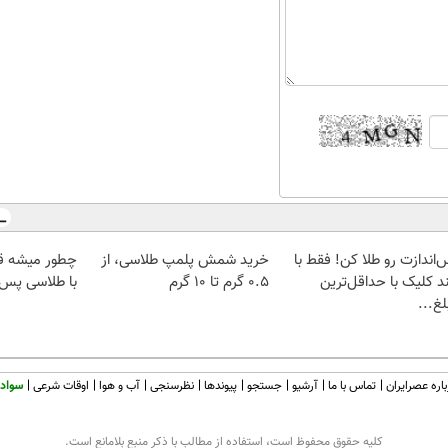
‌اندازت رو طلا کن! فقط با
خرید شمش پلمپ طلاسی، از
چطور میشه ق
د کلیک با حداقل‌ترین
۰.۵ گرم تا ۱۰ گرم
با طلاسی پس ا
غ...
اره عصرایران
تماس با ما
آرشیو
جستجو
پیوندها
نظرسنجی
آب و هوا
اوقات شرعی
سواد 
كليه حقوق محفوظ است، استفاده از مطالب با ذكر منبع بلامانع است.