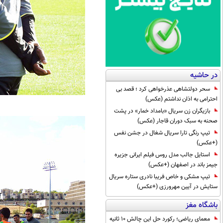
در حاشیه
سحر دولتشاهی عذرخواهی کرد ؛ قصد بی
احترامی به اذان نداشتم (عکس)
بازیگران زن سریال «بامداد خمار» در پشت
صحنه به سبک دوران قاجار (عکس)
تیپ رنگی تارا سریال شغال در جشن نفس
(+عکس)
استایل جالب مدل روس فیلم ایرانی جزیره
جیمز باند در اصفهان (+عکس)
تیپ مشکی و خاص فریبا نادری ستاره سریال
ستایش در آیین مهرورزی (+عکس)
باشگاه مغز
معمای ریاضی؛ رکورد حل این چالش 10 ثانیه