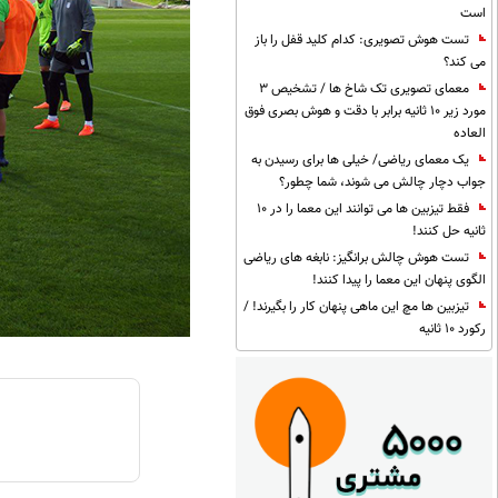
است
تست هوش تصویری: کدام کلید قفل را باز
می کند؟
معمای تصویری تک شاخ ها / تشخیص 3
مورد زیر 10 ثانیه برابر با دقت و هوش بصری فوق
العاده
یک معمای ریاضی/ خیلی ها برای رسیدن به
جواب دچار چالش می شوند، شما چطور؟
فقط تیزبین ها می توانند این معما را در 10
ثانیه حل کنند!
تست هوش چالش برانگیز: نابغه های ریاضی
الگوی پنهان این معما را پیدا کنند!
تیزبین ها مچ این ماهی پنهان کار را بگیرند! /
رکورد 10 ثانیه