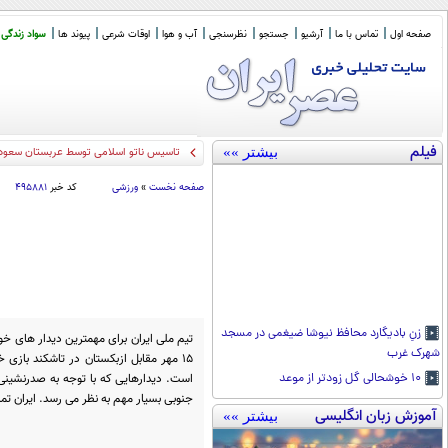
صفحه اول
تماس با ما
آرشیو
جستجو
نظرسنجی
آب و هوا
اوقات شرعی
پیوند ها
سواد زندگی
فیلم
بیشتر »»
امضای توافق دفاع مشترک عرب
_
صفحه نخست
»
ورزشی
کد خبر
۴۹۵۸۸۱
زنِ بادیگارد محافظ نیوشا ضیغمی در مسجد
تیم ملی ایران برای مهمترین دیدار های خو
شهرک غرب
15 مهر مقابل ازبکستان در تاشکند بازی 
است. دیدارهایی که با توجه به صدرنشینی 
۱۰ خوشحالی گل زودتر از موعد
جنوبی بسیار مهم به نظر می رسد. ایران تم
آموزش زبان انگلیسی
بیشتر »»