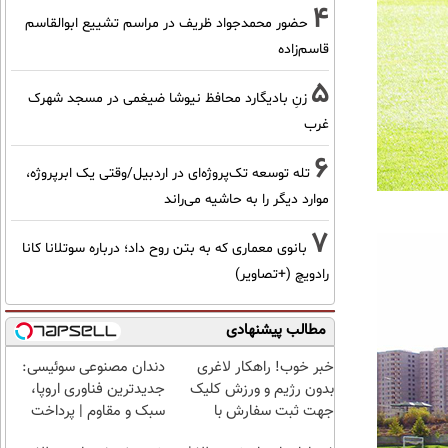
4
حضور محمدجواد ظریف در مراسم تشییع ابوالقاسم
قاسم‌زاده
5
زنِ بادیگارد محافظ نیوشا ضیغمی در مسجد شهرک
غرب
6
تله توسعه تک‌پروژه‌ای در اردبیل/وقتی یک ابرپروژه،
موارد دیگر را به حاشیه می‌راند
7
بانوی معماری که به بتن روح داد؛ درباره سوتلانا کانا
رادویچ (+تصاویر)
مطالب پیشنهادی
خبر خوب! راهکار لاغری
دندان مصنوعی سوئیسی:
بدون رژیم و ورزش کلیک
جدیدترین فناوری اروپا،
جهت ثبت سفارش با
سبک و مقاوم | پرداخت
تخفیف
قسطی