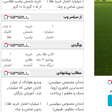
۱ میلیارد اعتبار خرید طلا |
خرید شمش پلمپ طلاسی،
بدون ضامن و چک
از ۰.۵ گرم تا ۱۰ گرم
از سراسر وب
۱
خرید
با چند
میلیارد
شمش
کلیک
اعتبار
پلمپ
طلا
خرید
طلاسی،
بخرید...
وبگردی
طلا |
از ۰.۵
(ثبت‌نام
بدون
گرم تا
کن |
الان طلا بخر
خرید
۱
ضامن
۱۰ گرم
خرید
پولشو 4 ماه
طلای
میلیارد
و چک
کن |
دیگه بده!
آبشده
اعتبار
هدیه
سرمایه‌گذاری
حتی با
خرید
مطالب پیشنهادی
بگیر)
طلا با اقساط
۱۰۰هزارتومان
طلا |
بی‌بهره
بدون
دندان مصنوعی سوئیسی:
ویدیو هولناک از جوان
ضامن
جدیدترین فناوری اروپا،
کارتن خوابی که میلیاردر
و چک
سبک و مقاوم | پرداخت
شد. آموزش رایگان
قسطی
دندان مصنوعی سوئیسی |
۱ میلیارد اعتبار خرید طلا |
سبک، مقاوم، طبیعی!
بدون ضامن و چک