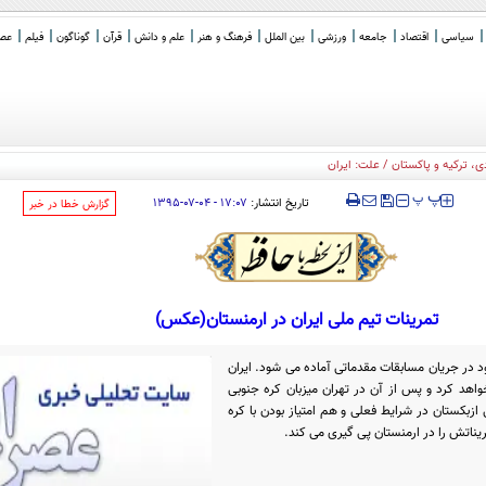
سیاسی
اقتصاد
جامعه
ورزشی
بین الملل
فرهنگ و هنر
علم و دانش
قرآن
گوناگون
فیلم
عصر 
‍‍‍ پ
پ
تاریخ انتشار:
۱۷:۰۷ - ۰۴-۰۷-۱۳۹۵
‌گزارش خطا در خبر
تمرینات تیم ملی ایران در ارمنستان(عکس)
د در جریان مسابقات مقدماتی آماده می شود. ایران
خواهد کرد و پس از آن در تهران میزبان کره جنوبی
ازبکستان در شرایط فعلی و هم امتیاز بودن با کره
ریناتش را در ارمنستان پی گیری می کند.