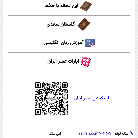
این لحظه با حافظ
گلستان سعدی
آموزش زبان انگلیسی
آپارات عصر ایران
اپلیکیشن عصر ایران
لینک کوتاه:
کپی لینک