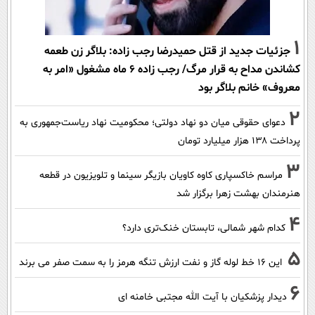
1
جزئیات جدید از قتل حمیدرضا رجب زاده: بلاگر زن طعمه
کشاندن مداح به قرار مرگ/ رجب زاده 6 ماه مشغول «امر به
معروف» خانم بلاگر بود
2
دعوای حقوقی میان دو نهاد دولتی؛ محکومیت نهاد ریاست‌جمهوری به
پرداخت ۱۳۸ هزار میلیارد تومان
3
مراسم خاکسپاری کاوه کاویان بازیگر سینما و تلویزیون در قطعه
هنرمندان بهشت زهرا برگزار شد
4
کدام شهر شمالی، تابستان خنک‌تری دارد؟
5
این 16 خط لوله گاز و نفت ارزش تنگه هرمز را به سمت صفر می برند
6
دیدار پزشکیان با آیت الله مجتبی خامنه ای