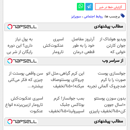
‌گزارش خطا در خبر
برچسب ها:
روابط اجتماعی
،
سوپرایز
مطالب پیشنهادی
ویدیو هولناک از
آرتروز مفاصل
اسپری
به پول نیاز
جوان کارتن
خود را به طور
عنکبوت‌‌کش
داری؟ این دوره
خوابی که
قطعی درمان
تارومار
رایگان از شر بی
میلیاردر شد.
کنید!
ازبین‌برنده انواع
پولی خلاصت
از سراسر وب
آموزش رایگان
◗پرسش‌نامه◖
عنکبوت
میکنه
جوانسازی پوست
این کرم گیاهی،مثل اتو
سن واقعی پوستت از
صورت را با کرم
چروکای پوستتوصاف
چیزی که فکر می‌کنی
ضدچروک آلمانی تجربه
میکنه!50%تخفیف
بیشتره...
کنید!
بدون سوزن پوستتو
بمب جوانساز! کرم
اسپری عنکبوت‌‌کش
10سال جوون
بوتاکس جلبک
تارومار ازبین‌برنده انواع
کن50%تخفیف پاییزی
اسپیرولینا50%تخفیف
عنکبوت
مطالب پیشنهادی