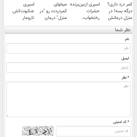
کمر درد داری؟
اسپری ازبین‌برنده
میخوای
اسپری
دیگه بسه! در
حشرات
کمردردت رو "در
عنکبوت‌‌کش
منزل درمانش
رختخواب،
منزل" درمان
تارومار
کن
مناسب برای
کنی؟ (◂فیلم +
ازبین‌برنده انواع
نظر شما
(◀پرسش‌نامه)
مقابله با انواع
◂پرسش‌نامه)
عنکبوت
ساس
نام
ایمیل
* نظر
* کد امنیتی