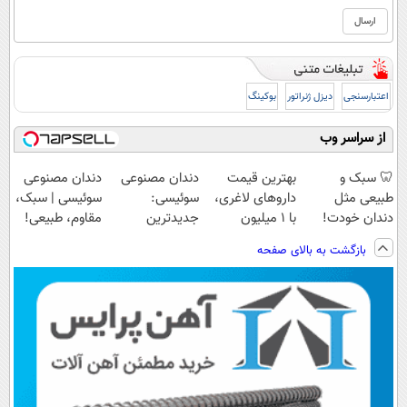
اعتبارسنجی
دیزل ژنراتور
بوکینگ
از سراسر وب
🦷 سبک و
بهترین قیمت
دندان مصنوعی
دندان مصنوعی
طبیعی مثل
داروهای لاغری،
سوئیسی:
سوئیسی | سبک،
دندان خودت!
با ۱ میلیون
جدیدترین
مقاوم، طبیعی!
نصب آسان و
تخفیف و ارسال
فناوری اروپا،
ویزیت
بازگشت به بالای صفحه
پرداخت اقساطی
از داروخانه‌
سبک و مقاوم |
رایگان+پرداخت
💳 📍 تهران
پرداخت قسطی
اقساطی😍