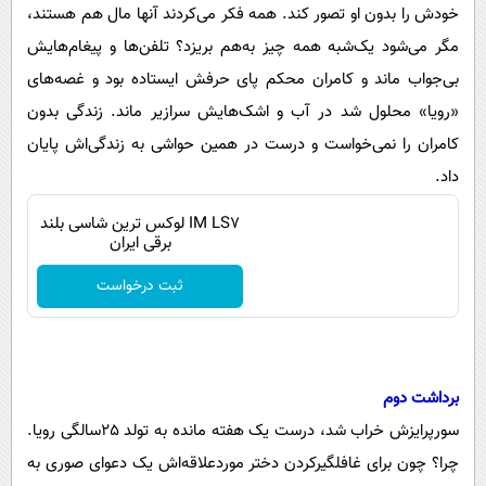
پیامک
سرگرمی
خودش را بدون او تصور کند. همه فکر می‌کردند آنها مال هم هستند،
مگر می‌شود یک‌شبه همه چیز به‌هم بریزد؟ تلفن‌ها و پیغام‌هایش
روانشناسی
فناوری
بی‌جواب ماند و کامران محکم پای حرفش ایستاده بود و غصه‌های
آشپزی
گوناگون
«رویا» محلول شد در آب و اشک‌هایش سرازیر ماند. زندگی بدون
دانلود
حوادث
کامران را نمی‌خواست و درست در همین حواشی به زندگی‌اش پایان
محیط زیست
داد.
سلامت
IM LS7 لوکس ترین شاسی بلند
برقی ایران
فرهنگی
ثبت درخواست
بین الملل
اجتماعی
حیات وحش
برداشت دوم
سیاست خارجی
سورپرایز‌ش خراب شد، درست یک هفته مانده به تولد ٢٥سالگی رویا.
چرا؟ چون برای غافلگیرکردن دختر موردعلاقه‌اش یک دعوای صوری به