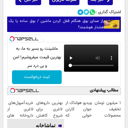
اشتراک گذاری :
راز صدای بوق هنگام قفل کردن ماشین / بوق ساده یا یک
هشدار هوشمند؟
ماشینت رو بسپر به ما، به
بهترین قیمت میفروشیم! امن
و بی درد سر
ثبت درخواست
مطالب پیشنهادی
۱ میلیون تومان
ویدیو هولناک از
بهترین داروهای
خریدآمپول‌های
تخفیف
جوان کارتن
لاغری برای
لاغری از
محصولات
خوابی که
شروع کاهش
داروخانه های
لاغری؛ یک قدم
میلیاردر شد.
وزن، ارسال از
اطرافت، ارسال
تماشاخانه