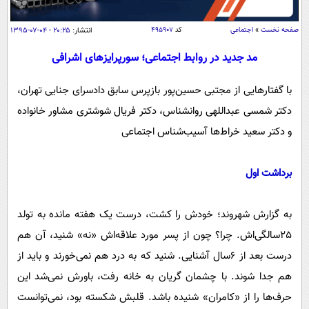
سیاسی
اقتصاد
صفحه نخست
»
اجتماعی
کد
۴۹۵۹۰۷
انتشار:
۲۰:۲۵ - ۰۴-۰۷-۱۳۹۵
جامعه
اقتصادی
مد جدید در روابط اجتماعی؛ سورپرایزهای اشرافی
ورزشی
اجتماعی
خودرو
با گفتارهایی از مجتبی حسین‌پور بازپرس سابق دادسرای جنایی تهران،
بین الملل
حوادث
دکتر شمسی عبداللهی روانشناس، دکتر فریال شوشتری مشاور خانواده
فرهنگ و هنر
سیاست خارجی
سلامت
و دکتر سعید خراط‌ها آسیب‌شناس اجتماعی
علم و دانش
یک برش دانایی
قرآن
فناوری و It
برداشت اول
محیط زیست
گوناگون
علمی
سفر و تفریح
به گزارش شهروند؛ خودش را کشت، درست یک هفته مانده به تولد
فیلم
سرگرمی
اخبار کریپتو
٢٥سالگی‌اش. چرا؟ چون از پسر مورد علاقه‌اش «نه» شنید، آن هم
عصر ایران 2
اقتصاد
باشگاه مغز
درست بعد از ٦‌سال آشنایی. شنید که به درد هم نمی‌خورند و باید از
آموزش زبان
خواندنی ها و دیدنی ها
ورزش
مجله تصویری سلاح
هم جدا شوند. با چشمان گریان به خانه رفت، باورش نمی‌شد این
داستان کوتاه
سیاست
حرف‌ها را از «کامران» شنیده باشد. قلبش شکسته بود، نمی‌توانست