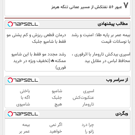
7
عبور ۵۶ نفتکش از مسیر عمانی تنگه هرمز
مطالب پیشنهادی
بیمه عمر بر پایه طلا: امنیت و رشد
درمان قطعی ریزش و کم پشتی مو
با نوسانات قیمت
فقط با شامپو جلبک
اسپری بیدکش تارومار با اثرفوری ،
رشد مجدد مو فقط با این شامپو
محافظ لباس در مقابل بید
ممکنه🔥(تخفیف ویژه در خرید
فوری)
از سراسر وب
اسپری
شامپو
باختی
عنکبوت‌‌کش
جلبک
اگه با
تارومار
هیچ
شامپوی
ازبین‌برنده
جای
جلبک
وبگردی
انواع
خالی
موهاتو
عنکبوت
توی
پرپشت
چرا درد
اگر نمی
بیمه
موهات
و خوش
زانو را
خواهید
عمر بر