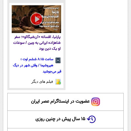
نزدیک‌تر به
آموزش رایگان
داروخانه های
فوری همراه با
شروع کاهش
نزدیکت!
پک یخ!
وزن
پارتیا، افسانه «آن‌شیگائو»؛ سفر
شاهزاده ایرانی به چین / سوغات
او یک دین بود
ساعت ۸:۱۵ ششم اوت ؛
هیروشیما / وقتی شهر در دیگ
قیر می‌جوشید
فیلم های دیگر
عضویت در اینستاگرام عصر ایران
۱۵ سال پیش در چنین روزی