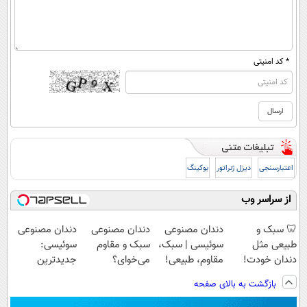
* کد امنیتی
اعتبارسنجی
دیزل ژنراتور
بوکینگ
از سراسر وب
🦷 سبک و
دندان مصنوعی
دندان مصنوعی
دندان مصنوعی
طبیعی مثل
سوئیسی | سبک،
سبک و مقاوم
سوئیسی:
دندان خودت!
مقاوم، طبیعی!
می‌خوای؟
جدیدترین
نصب آسان و
ویزیت
پرداخت اقساطی
فناوری اروپا،
بازگشت به بالای صفحه
پرداخت اقساطی
رایگان+پرداخت
هم داریم!😍 |
سبک و مقاوم |
💳 📍 تهران
اقساطی😍
📍تهران
پرداخت قسطی