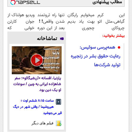
مطالب پیشنهادی
این کرم
میخوایم رایگان
تنها راه ثروتمند
ویدیو هولناک از
گیاهی،مثل اتو
بهت یاد بدیم
شدن واقعی❗❗
جوان کارتن
چروکای
چجوری
بعد از این دوره
خوابی که
پوستتوصاف
پولدارشی! باور
تو خواب هم
میلیاردر شد.
بیشتر بخوانید:
تماشاخانه
میکنه!50%تخفیف
نداری امتحانش
پول در بیار😍
آموزش رایگان
همه‌‌پرسی سوئیس:
مجانیه
رعایت حقوق بشر در زنجیره
تولید شرکت‌ها
پارتیا، افسانه «آن‌شیگائو»؛ سفر
شاهزاده ایرانی به چین / سوغات
او یک دین بود
ساعت ۸:۱۵ ششم اوت ؛
هیروشیما / وقتی شهر در دیگ
قیر می‌جوشید
فیلم های دیگر