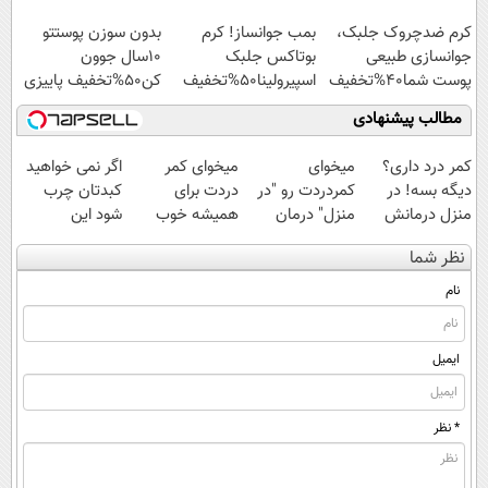
کنید!
با40%تخفیف
کرم ضدچروک جلبک،
بمب جوانساز! کرم
بدون سوزن پوستتو
جوانسازی طبیعی
بوتاکس جلبک
10سال جوون
پوست شما40%تخفیف
اسپیرولینا50%تخفیف
کن50%تخفیف پاییزی
مطالب پیشنهادی
کمر درد داری؟
میخوای
میخوای کمر
اگر نمی خواهید
دیگه بسه! در
کمردردت رو "در
دردت برای
کبدتان چرب
منزل درمانش
منزل" درمان
همیشه خوب
شود این
کن
کنی؟ (◂فیلم +
شه؟ ◀
نوشیدنی خوش
نظر شما
(◀پرسش‌نامه)
◂پرسش‌نامه)
پرسش‌نامه رو پر
طعم را بنوشید
کن!
نام
ایمیل
* نظر