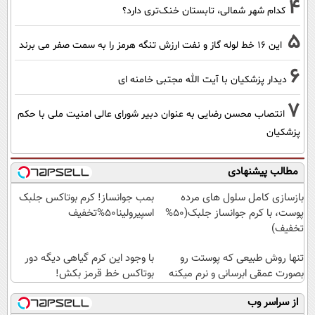
4
کدام شهر شمالی، تابستان خنک‌تری دارد؟
5
این 16 خط لوله گاز و نفت ارزش تنگه هرمز را به سمت صفر می برند
6
دیدار پزشکیان با آیت الله مجتبی خامنه ای
7
انتصاب محسن رضایی به عنوان دبیر شورای عالی امنیت ملی با حکم
پزشکیان
مطالب پیشنهادی
بازسازی کامل سلول های مرده
بمب جوانساز! کرم بوتاکس جلبک
پوست، با کرم جوانساز جلبک(50%
اسپیرولینا50%تخفیف
تخفیف)
تنها روش طبیعی که پوستت رو
با وجود این کرم گیاهی دیگه دور
بصورت عمقی ابرسانی و نرم میکنه
بوتاکس خط قرمز بکش!
از سراسر وب