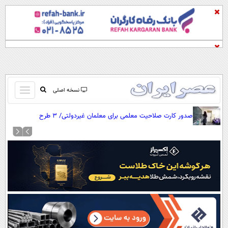
باز
نسخه اصلی
و
صفحه اول
صدور کارت صلاحیت معلمی برای معلمان غیردولتی/ ۳ طرح
بسته
تماس با ما
توانمندسازی معلمان
کردن
آرشیو
منو
جستجو
نظرسنجی
آب و هوا
اوقات شرعی
پیوند ها
سواد زندگی