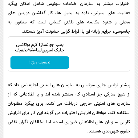
پیامک
اختیارات بیشتر به سازمان اطلاعات سوئیس شامل امکان پیگرد
سرگرمی
فعالیت های اینترنتی، نفوذ به ایمیل ها، کار گذاشتن دوربین های
روانشناسی
فناوری
مخفی و شنود مکالمه های تلفنی کسانی است که مظنون به
آشپزی
گوناگون
جاسوسی، جرایم رایانه ای یا افراط گرایی خشونت آمیز هستند.
دانلود
حوادث
بمب جوانساز! کرم بوتاکس
محیط زیست
جلبک اسپیرولینا50%تخفیف
سلامت
تخفیف ویژه!
فرهنگی
بین الملل
پیشتر قوانین جاری سوئیس به سازمان های امنیتی اجازه نمی داد که
از هیچ مدرکی جز اسنادی که منتشر شده اند و یا اطلاعاتی که از
اجتماعی
سازمان های امنیتی خارجی دریافت می کنند، برای پیگرد مظنونان
حیات وحش
استفاده کند. موافقان افزایش اختیارات می گویند این کار برای افزایش
سیاست خارجی
کارایی سازمان های اطلاعاتی ضروری است، اما مخالفان نگران نقض
حقوق شهروندی هستند.