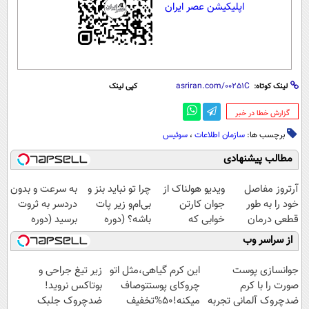
اپلیکیشن عصر ایران
لینک کوتاه:
کپی لینک
‌گزارش خطا در خبر
برچسب ها:
سازمان اطلاعات
،
سوئیس
مطالب پیشنهادی
آرتروز مفاصل
ویدیو هولناک از
چرا تو نباید بنز و
به سرعت و بدون
خود را به طور
جوان کارتن
بی‌ام‌و زیر پات
دردسر به ثروت
قطعی درمان
خوابی که
باشه؟ (دوره
برسید (دوره
کنید!
میلیاردر شد.
رایگان درآمد
کاملا رایگان
از سراسر وب
◗پرسش‌نامه◖
آموزش رایگان
میلیاردی)
پولسازی)
جوانسازی پوست
این کرم گیاهی،مثل اتو
زیر تیغ جراحی و
صورت را با کرم
چروکای پوستتوصاف
بوتاکس نروید!
ضدچروک آلمانی تجربه
میکنه!50%تخفیف
ضدچروک جلبک