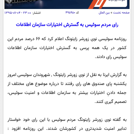
سیاسی
اقتصاد
صفحه نخست
»
بین الملل
کد
۴۹۵۹۵۰
انتشار:
۲۳:۰۰ - ۰۴-۰۷-۱۳۹۵
جامعه
اقتصادی
رای مردم سوئیس به گسترش اختیارات سازمان اطلاعات
ورزشی
اجتماعی
خودرو
روزنامه سوئیسی نوی زورشر زایتونگ اعلام کرد که 66 درصد مردم این
بین الملل
حوادث
کشور در یک همه پرسی به گسترش اختیارات سازمان اطلاعات
فرهنگ و هنر
سیاست خارجی
سلامت
سوئیس رای دادند.
علم و دانش
یک برش دانایی
قرآن
فناوری و It
به گزارش ایرنا به نقل از نوی زورشر زایتونگ , شهروندان سوئیسی امروز
محیط زیست
یکشنبه پای صندوق های رای رفتند تا درباره موضوع های مختلف از
گوناگون
علمی
سفر و تفریح
جمله دادنِ اختیارات بیشتر به سازمان اطلاعات و امنیت سوئیس،
فیلم
سرگرمی
اخبار کریپتو
تصمیم گیری کنند.
عصر ایران 2
اقتصاد
باشگاه مغز
آموزش زبان
خواندنی ها و دیدنی ها
ورزش
مجله تصویری سلاح
به گفته نوی زورشر زایتونگ مردم سوئیس با این رای خود خواستار
داستان کوتاه
سیاست
تدابیر امنیت شدیدتری در کشورشان شدند. این روزنامه افزود :