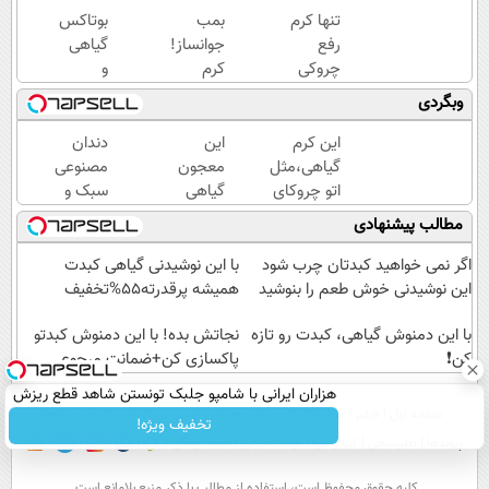
تنها کرم
بمب
بوتاکس
رفع
جوانساز!
گیاهی
چروکی
کرم
و
که
بوتاکس
خانگی
وبگردی
مجوز
جلبک
رسید!
رسمی
اسپیرولینا50%تخفیف
این کرم
این
دندان
وزارت
گیاهی،مثل
معجون
مصنوعی
بهداشت
اتو چروکای
گیاهی
سبک و
دارد
پوستتوصاف
نمیذاره
مقاوم
مطالب پیشنهادی
میکنه!50%تخفیف
چربی
می‌خوای؟
ها روی
پرداخت
اگر نمی خواهید کبدتان چرب شود
با این نوشیدنی گیاهی کبدت
کبدت
اقساطی
این نوشیدنی خوش طعم را بنوشید
همیشه پرقدرته55%تخفیف
موندگار
هم
با این دمنوش گیاهی، کبدت رو تازه
بشن55%تخفیف
داریم!😍
نجاتش بده! با این دمنوش کبدتو
کن❗
پاکسازی کن+ضمانت مرجوعی
| 📍تهران
هزاران ایرانی با شامپو جلبک تونستن شاهد قطع ریزش
صفحه اول
فیلم
عصر ایران۲
درباره عصرایران
تماس با ما
آرشیو
جستجو
موهاشون باشن
تخفیف ویژه!
پیوندها
نظرسنجی
آب و هوا
اوقات شرعی
سواد زندگی
كليه حقوق محفوظ است، استفاده از مطالب با ذكر منبع بلامانع است.