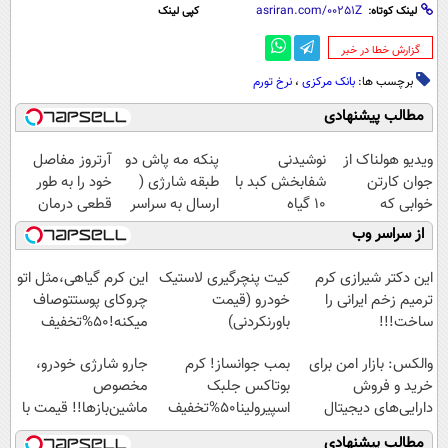
لینک کوتاه:
کپی لینک
‌گزارش خطا در خبر
برچسب ها:
بانک مرکزی
،
نرخ تورم
مطالب پیشنهادی
ویدیو هولناک از
نوشیدنی
پنکه مه پاش دو
آرتروز مفاصل
جوان کارتن
شفابخش کبد با
طبقه شارژی (
خود را به طور
خوابی که
10 گیاه
ارسال به سراسر
قطعی درمان
میلیاردر شد.
موثر(تخفیف تا
کشور)
کنید!
از سراسر وب
آموزش رایگان
امشب)
◗پرسش‌نامه◖
این دکتر شیرازی کرم
کیت پنچرگیری لاستیک
این کرم گیاهی،مثل اتو
ترمیم زخم ایرانی را
خودرو (قیمت
چروکای پوستتوصاف
ساخت!!!
باورنکردنی)
میکنه!50%تخفیف
والکس: بازار امن برای
بمب جوانساز! کرم
جارو شارژی خودرو،
خرید و فروش
بوتاکس جلبک
مخصوص
دارایی‌های دیجیتال
اسپیرولینا50%تخفیف
ماشین‌باز‌ها!! قیمت با
تخفیف: فقط
مطالب پیشنهادی