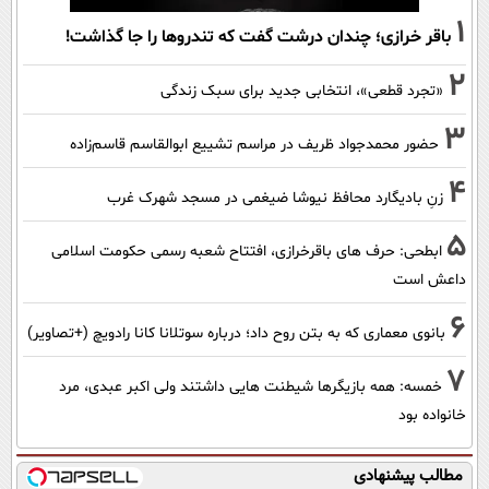
1
باقر خرازی؛ چندان درشت گفت که تندروها را جا گذاشت!
2
«تجرد قطعی»، انتخابی جدید برای سبک زندگی
3
حضور محمدجواد ظریف در مراسم تشییع ابوالقاسم قاسم‌زاده
4
زنِ بادیگارد محافظ نیوشا ضیغمی در مسجد شهرک غرب
5
ابطحی: حرف های باقرخرازی، افتتاح شعبه رسمی حکومت اسلامی
داعش است
6
بانوی معماری که به بتن روح داد؛ درباره سوتلانا کانا رادویچ (+تصاویر)
7
خمسه: همه بازیگرها شیطنت هایی داشتند ولی اکبر عبدی، مرد
خانواده بود
مطالب پیشنهادی