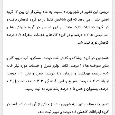
پیامک
سرگرمی
بررسی این تغییر در شهریورماه نسبت به ماه پیش از آن بین 12 گروه
روانشناسی
فناوری
اصلی نشان می دهد که این شاخص فقط در دو گروه کاهش یافت و
آشپزی
گوناگون
در گروه دخانیات ثابت ماند؛ بر این اساس در گروه خوراکی ها و
دانلود
حوادث
آشامیدنی ها 0.2 درصد و در گروه کالاها و خدمات متفرقه 0.7 درصد
محیط زیست
کاهش تورم ثبت شد.
سلامت
همچنین در گروه پوشاک و کفش 0.5 درصد، مسکن، آب، برق، گاز و
فرهنگی
سایر سوخت ها 1.1 درصد، اثاث، لوازم منزل و خدمات مورد نیاز خانه
بین الملل
0.5 درصد، بهداشت و درمان 1.7 درصد، حمل و نقل 0.9 درصد،
اجتماعی
ارتباطات 0.2 درصد، تفریح و امور فرهنگی 3.3 درصد، تحصیل 0.4
حیات وحش
درصد، رستوران و هتل 0.5 درصد رشد تورم به ثبت رسید.
سیاست خارجی
تغییر یک ساله منتهی به شهریورماه نیز حاکی از آن است که فقط در
گروه ارتباطات کاهش 0.1 درصدی تورم ثبت شد.