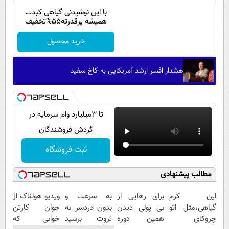
با این نوشیدنی گیاهی کبدت
همیشه پرقدرته55%تخفیف
خرید محصول
هشدار افسر ارشد آمریکایی به کاخ سفید
تا 3میلیارد وام سرمایه در
گردش فروشندگان
ثبت فروشگاه
مطالب پیشنهادی
این کرم
برای رهایی از
به سرعت و
ویدیو هولناک از
گیاهی،مثل اتو
بی پولی دیدن
بدون دردسر به
جوان کارتن
چروکای
همین دوره
ثروت برسید
خوابی که