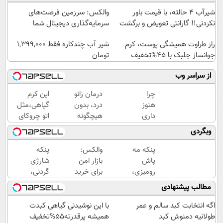
شیر‌آب ۴ حالته، با قیمت باور
والکس: سرزمین فرصت‌های
نکردنی!! گارانتی تعویض و برگشت
سرمایه‌گذاری دیجیتال شما
راز طراوت همیشگی پوست، کرم
شیر آب چندکاره فقط 1,399,000
جوانساز جلبک با 45%تخفیف
تومان
از سراسر وب
چرا
درمان زانو
این کرم
هنوز
درد، بدون
گیاهی،مثل
داری
هیچگونه
اتو چروکای
با درد
عوارض در
پوستتوصاف
وبگردی
راه
منزل
میکنه!50%تخفیف
میری؟
(◂پرسش‌نامه)
پنکه مه
والکس:
پنکه
وقتی
پاش
بازار امن
شارژی
راه
رومیزی،
برای خرید
گردنی،
درمان
مخصوص
و فروش
با
مطالب پیشنهادی
جلو
گرمایی‌ها!!
دارایی‌های
قیمت
پاته!
دیجیتال
باور
اگه انتخابت کبد سالم و عمر
با این نوشیدنی گیاهی کبدت
نکردنی!
طولانیه دمنوش کبد
همیشه پرقدرته55%تخفیف