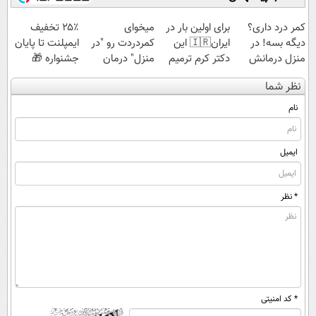
1,499,000
کمر درد داری؟
برای اولین بار در
میخوای
۲۵٪ تخفیف
دیگه بسه! در
ایران🇮🇷 این
کمردردت رو "در
ایمپلنت تا پایان
منزل درمانش
دکتر کرم ترمیم
منزل" درمان
جشنواره 🎁
کن
کننده 23 روزه
کنی؟ (◂فیلم +
نظر شما
(◀پرسش‌نامه)
ساخت!
◂پرسش‌نامه)
نام
ایمیل
* نظر
* کد امنیتی