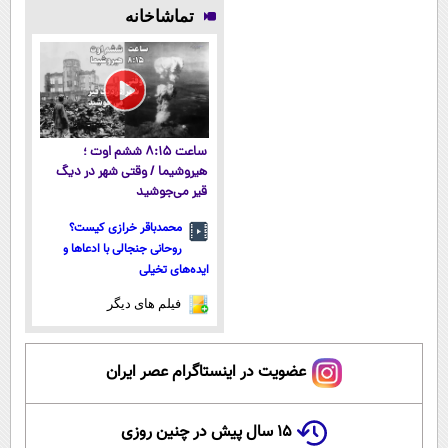
پوستتوصاف
رایگان کافیه!
(دوره کاملا
میلیاردر شد.
تماشاخانه
میکنه!50%تخفیف
(شمارتو وارد
رایگان
آموزش رایگان
کن)
پولسازی)
ساعت ۸:۱۵ ششم اوت ؛
هیروشیما / وقتی شهر در دیگ
قیر می‌جوشید
محمدباقر خرازی کیست؟
روحانی جنجالی با ادعاها و
ایده‌های تخیلی
فیلم های دیگر
عضویت در اینستاگرام عصر ایران
۱۵ سال پیش در چنین روزی