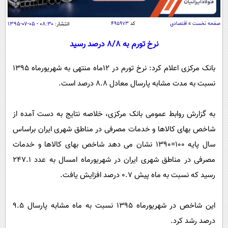
سیاسی
اقتصاد
صفحه نخست
»
اقتصادی
کد
۴۹۵۹۷۳
انتشار:
۰۸:۳۰ - ۰۵-۰۷-۱۳۹۵
جامعه
اقتصادی
نرخ تورم به 8/8 درصد رسید
ورزشی
اجتماعی
خودرو
بانک مرکزی اعلام کرد: نرخ تورم در 12ماه منتهی به شهریورماه 1395
بین الملل
حوادث
نسبت به مدت مشابه پارسال معادل 8.8 درصد است.
فرهنگ و هنر
سیاست خارجی
سلامت
علم و دانش
یک برش دانایی
به گزارش روابط عمومی بانک مرکزی، خلاصه نتایج به دست آمده از
قرآن
فناوری و It
شاخص بهای کالاها و خدمات مصرفی در مناطق شهری ایران براساس
محیط زیست
گوناگون
سال پایه 100=1390 نشان می دهد شاخص بهای کالاها و خدمات
علمی
سفر و تفریح
مصرفی در مناطق شهری ایران در شهریورماه امسال به عدد 247.1
فیلم
سرگرمی
اخبار کریپتو
رسید که نسبت به ماه پیش 0.7 درصد افزایش یافت.
عصر ایران 2
اقتصاد
باشگاه مغز
آموزش زبان
خواندنی ها و دیدنی ها
ورزش
مجله تصویری سلاح
این شاخص در شهریورماه 1395 نسبت به ماه مشابه پارسال 9.5
داستان کوتاه
سیاست
درصد رشد کرد.