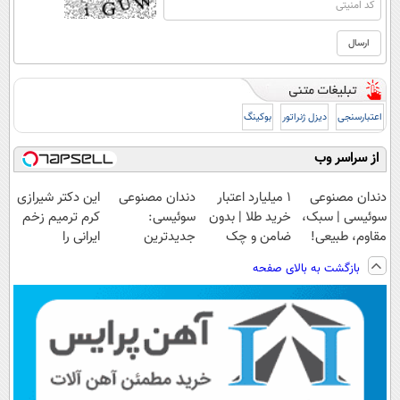
اعتبارسنجی
دیزل ژنراتور
بوکینگ
از سراسر وب
دندان مصنوعی
۱ میلیارد اعتبار
دندان مصنوعی
این دکتر شیرازی
سوئیسی | سبک،
خرید طلا | بدون
سوئیسی:
کرم ترمیم زخم
مقاوم، طبیعی!
ضامن و چک
جدیدترین
ایرانی را
ویزیت
فناوری اروپا،
ساخت!!!
بازگشت به بالای صفحه
رایگان+پرداخت
سبک و مقاوم |
اقساطی😍
پرداخت قسطی