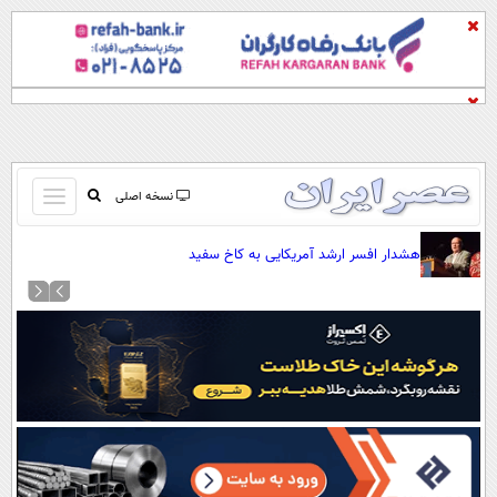
باز
نسخه اصلی
و
صفحه اول
هشدار افسر ارشد آمریکایی به کاخ سفید
بسته
تماس با ما
کردن
آرشیو
منو
جستجو
نظرسنجی
آب و هوا
اوقات شرعی
پیوند ها
سواد زندگی