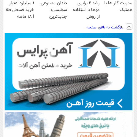
مدریت کار ها با
رشد 2 برابری
دندان مصنوعی
۱ میلیارد اعتبار
همتیک
موها با استفاده
سوئیسی:
خرید قسطی طلا
از روش
جدیدترین
| ۱۸ ماهه
گیاهی45%تخفیف
فناوری اروپا،
پرداخت کن
بازگشت به بالای صفحه
فقط امروز
سبک و مقاوم |
پرداخت قسطی