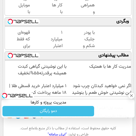
همراهی
کار ها
موبایل
و
با
با
گزارش
همتیک
اسنپ
وبگردی
عملکرد
پی | در
گروه
۴
با پودر
۱
قهوه‌ای
اسنپ
قسط
جلبک
میلیارد
که فقط
در
بدون
شکم و
اعتبار
برای
۱۴۰۴
سود و
پهلوتو آب
خرید
بیدار
مطالب پیشنهادی
کارمزد!
کن و
قسطی
شدن
مانکن
طلا | ۱۸
نیست...
مدریت کار ها با همتیک
با این نوشیدنی گیاهی کبدت
شو(تخفیف
ماهه
همیشه پرقدرته55%تخفیف
تا امشب)
پرداخت
اگر نمی خواهید کبدتان چرب شود
کن
۱ میلیارد اعتبار خرید قسطی طلا |
این نوشیدنی خوش طعم را بنوشید
۱۸ ماهه پرداخت کن
مدیریت پروژه و کارها
صفحه اول
فیلم
عصر ایران۲
درباره عصرایران
تماس با ما
آرشیو
جستجو
دمو رایگان
پیوندها
نظرسنجی
آب و هوا
اوقات شرعی
سواد زندگی
كليه حقوق محفوظ است، استفاده از مطالب با ذكر منبع بلامانع است.
طراحی و تولید:
"ایران سامانه"