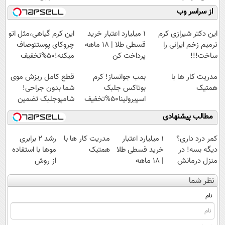
کنید!
پرداخت کن
میلیاردر شد.
از سراسر وب
◗پرسش‌نامه◖
آموزش رایگان
این دکتر شیرازی کرم
۱ میلیارد اعتبار خرید
این کرم گیاهی،مثل اتو
ترمیم زخم ایرانی را
قسطی طلا | ۱۸ ماهه
چروکای پوستتوصاف
ساخت!!!
پرداخت کن
میکنه!50%تخفیف
مدریت کار ها با
بمب جوانساز! کرم
قطع کامل ریزش موی
همتیک
بوتاکس جلبک
شما بدون جراحی!
اسپیرولینا50%تخفیف
شامپوجلبک تضمین
کیفیت
مطالب پیشنهادی
کمر درد داری؟
۱ میلیارد اعتبار
مدریت کار ها با
رشد 2 برابری
دیگه بسه! در
خرید قسطی طلا
همتیک
موها با استفاده
منزل درمانش
| ۱۸ ماهه
از روش
کن
پرداخت کن
گیاهی45%تخفیف
نظر شما
(◀پرسش‌نامه)
فقط امروز
نام