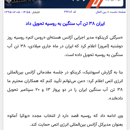
سیاسی
اقتصاد
صفحه نخست
»
بین الملل
کد
۴۹۶۱۰۶
انتشار:
۱۴:۵۵ - ۰۵-۰۷-۱۳۹۵
جامعه
اقتصادی
ایران 38 تن آب سنگین به روسیه تحویل داد
ورزشی
اجتماعی
خودرو
«سرگئی کرینکو» مدیر اجرایی آژانس هسته‌ای «روس‌ اتم» روسیه روز
بین الملل
حوادث
دوشنبه (امروز) اعلام کرد که ایران در ماه جاری میلادی، 38 تن آب
فرهنگ و هنر
سیاست خارجی
سلامت
سنگین به روسیه تحویل داده است.
علم و دانش
یک برش دانایی
قرآن
فناوری و It
بنا به گزارش اسپوتنیک، کرینکو در جلسه مقدماتی آژانس بین‌المللی
محیط زیست
انرژی اتمی اعلام کرد: «من می‌توانم تأیید کنم که همکاران محترم ما
گوناگون
علمی
سفر و تفریح
38 تن آب سنگین ایران را در دو پرواز 13 و 20 سپتامبر تحویل
فیلم
سرگرمی
اخبار کریپتو
داده‌اند».
عصر ایران 2
اقتصاد
باشگاه مغز
آموزش زبان
خواندنی ها و دیدنی ها
ورزش
مجله تصویری سلاح
وی ادامه داد که روسیه قصد دارد از انتخاب مجدد «یوکیا آمانو»
داستان کوتاه
سیاست
بعنوان مدیرکل آژانس بین‌المللی انرژی اتمی حمایت کند.