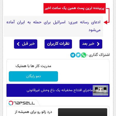
پیامک
سرگرمی
پربیننده ترین پست همین یک ساعت اخیر
روانشناسی
فناوری
آشپزی
ادعای رسانه عبری: اسرائیل برای حمله به ایران آماده
گوناگون
می‌شود
دانلود
حوادث
محیط زیست
خبر بعد
نظرات کاربران
خبر قبل
سلامت
اشتراک گذاری :
فرهنگی
مدریت کار ها با همتیک
بین الملل
دمو رایگان
اجتماعی
حیات وحش
ماجرای افتتاح مخفیانه یک باغ وحش غیرقانونی
سیاست خارجی
درد زانو رو برای همیشه از