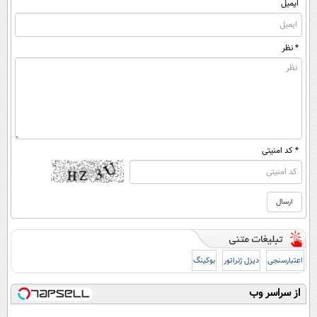
ایمیل
* نظر
* کد امنیتی
اعتبارسنجی
دیزل ژنراتور
بوکینگ
از سراسر وب