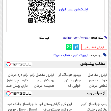
اپلیکیشن عصر ایران
لینک کوتاه:
کپی لینک
‌گزارش خطا در خبر
برچسب ها:
نیویورک تایمز
،
انتخابات آمریکا
مطالب پیشنهادی
آرتروز مفاصل
ویدیو هولناک از
آرتروز مفصل زانو
زانو درد درمان
خود را به طور
جوان کارتن
رو یکبار برای
داره… چرا هنوز
قطعی درمان
خوابی که
همیشه درمان
داری بهش ظلم
کنید!
میلیاردر شد.
کن!
می‌کنی؟
از سراسر وب
◗پرسش‌نامه◖
آموزش رایگان
◗پرسش‌نامه◖
بمب جوانساز! کرم
این کرم گیاهی،مثل اتو
با جوانساز جلبک عید
بوتاکس جلبک
چروکای پوستتوصاف
امسال ۱۰سال جوون