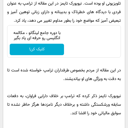
پیامک
تلویزیونی او بوده است. نیویورک تایمز در این مقاله از ترامپ به عنوان
سرگرمی
فردی با دیدگاه های خطرناک و بدبینانه و دارای زبانی توهین آمیز و
روانشناسی
فناوری
تبعیض آمیز که مواضع خود را بطور مداوم تغییر می دهد، یاد کرد.
آشپزی
گوناگون
با دوره جامع لینگانو ، مکالمه
دانلود
حوادث
انگلیسی رو حرفه ای یاد بگیر
محیط زیست
کلیک کن!
سلامت
فرهنگی
در این مقاله از مردم بخصوص طرفداران ترامپ خواسته شده است تا
بین الملل
به دقت به ویژگی های او بیاندیشند.
اجتماعی
نیویورک تایمز ذکر کرده که ترامپ بر خلاف دارایی فراوان، به دفعات
حیات وحش
سابقه ورشکستگی داشته و برخلاف دیگر نامزدها هرگز حاظر نشده تا
سیاست خارجی
سوابق مالیاتی خود را افشا کند.