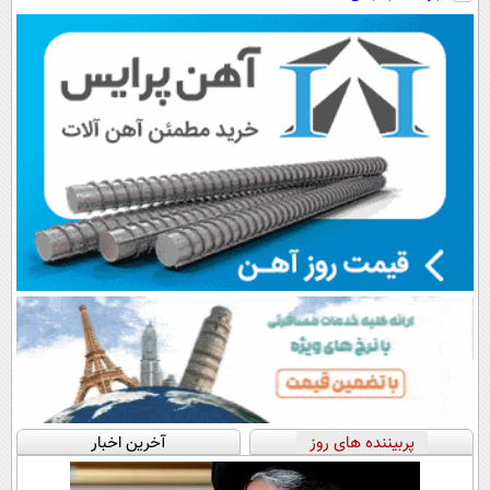
رایگان+پرداخت
سبک و مقاوم |
پرداخت اقساطی
◗پرسش‌نامه◖
اقساطی😍
پرداخت قسطی
💳 📍 تهران
پربیننده های روز
آخرین اخبار