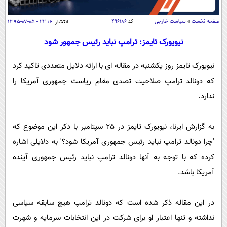
سیاسی
اقتصاد
صفحه نخست
»
سیاست خارجی
کد
۴۹۶۱۸۶
انتشار:
۲۲:۱۴ - ۰۵-۰۷-۱۳۹۵
جامعه
اقتصادی
نیویورک تایمز: ترامپ نباید رئیس جمهور شود
ورزشی
اجتماعی
خودرو
نیویورک تایمز روز یکشنبه در مقاله ای با ارائه دلایل متعددی تاکید کرد
بین الملل
حوادث
که دونالد ترامپ صلاحیت تصدی مقام ریاست جمهوری آمریکا را
فرهنگ و هنر
سیاست خارجی
سلامت
ندارد.
علم و دانش
یک برش دانایی
قرآن
فناوری و It
به گزارش ایرنا، نیویورک تایمز در 25 سپتامبر با ذکر این موضوع که
محیط زیست
'چرا دونالد ترامپ نباید رئیس جمهوری آمریکا شود؟' به دلایلی اشاره
گوناگون
علمی
سفر و تفریح
کرده که با توجه به آنها دونالد ترامپ نباید رئیس جمهوری آینده
فیلم
سرگرمی
اخبار کریپتو
آمریکا باشد.
عصر ایران 2
اقتصاد
باشگاه مغز
آموزش زبان
خواندنی ها و دیدنی ها
ورزش
مجله تصویری سلاح
در این مقاله ذکر شده است که دونالد ترامپ هیچ سابقه سیاسی
داستان کوتاه
سیاست
نداشته و تنها اعتبار او برای شرکت در این انتخابات سرمایه و شهرت