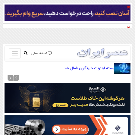
باز
نسخه اصلی
و
صفحه اول
بسته اینترنت خبرنگاران فعال شد
بسته
تماس با ما
کردن
آرشیو
منو
جستجو
نظرسنجی
آب و هوا
اوقات شرعی
پیوند ها
سواد زندگی