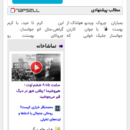
مطالب پیشنهادی
بمباران چروک
ویدیو هولناک از
این کرم
تا عید، با کرم
پوست💣با
جوان کارتن
گیاهی،مثل اتو
جوانساز،
جوانساز جلبک
خوابی که
چروکای
پوستت رو
(تخفیف
میلیاردر شد.
پوستتوصاف
دوباره
تماشاخانه
تاامشب)
آموزش رایگان
میکنه!50%تخفیف
بساز(خرید با
تخفیف ویژه)
ساعت ۸:۱۵ ششم اوت ؛
هیروشیما / وقتی شهر در دیگ
قیر می‌جوشید
محمدباقر خرازی کیست؟
روحانی جنجالی با ادعاها و
ایده‌های تخیلی
فیلم های دیگر