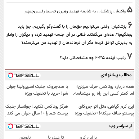
5
واکنش پزشکیان به شایعه تهدید رهبری توسط رئیس‌جمهور
6
پزشکیان: وقتی می‌توانیم حق‌مان را با گفت‌وگو بگیریم، چرا باید
بجنگیم؟/ عده‌ای می‌گفتند فلانی در آن جلسه تهدید کرده و دیگران را وادار
به پذیرش توافق کرده؛ مگر آن فرماندهان از تهدید من می‌ترسند؟
7
رقیب آینده F-35 چه مشخصاتی دارد؟
مطالب پیشنهادی
همه درباره بوتاکس حرف میزنن؛
با ضدچروک جلبک اسپیرولینا جوان
اما کمتر کسی این راه رو میشناسه.
شو! خرید با تخفیف ویژه
این کرم گیاهی،مثل اتو چروکای
هرگز بوتاکس نکنید! جوانساز جلبک
پوستتو صاف میکنه!+تخفیف ویژه
پوست شمارا ۱۰ سال جوان می کند
از سراسر وب
با این کرم
تا عید، با
نابودی