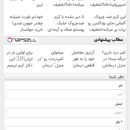
اسپیرولینا50%تخفیف
میکنه!50%تخفیف
تری
این کرم ضد چروک
تا دیر نشده با کرم
خودتم باورت نمیشه
آلمانی،جای بوتاکس رو
ضدچروک جلبک
چقدر جوون شدی!
برات پر میکنه!تخفیف
پوستتو صاف و آینه ای
خرید جوانساز
تا امشب
کن!
اسپیرولینا با تخفیف
مطالب پیشنهادی
ویژه
کمر درد داری؟
آرتروز مفاصل
میخوای
برای اولین بار در
دیگه بسه! در
خود را به طور
کمردردت رو "در
ایران🇮🇷 این
منزل درمانش
قطعی درمان
منزل" درمان
دکتر کرم ترمیم
کن
کنید!
کنی؟ (◂فیلم +
کننده 23 روزه
نظر شما
(◀پرسش‌نامه)
◗پرسش‌نامه◖
◂پرسش‌نامه)
ساخت!
نام
ایمیل
* نظر