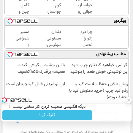
جوانساز،
کرم
کامل
جوانی رو
جوانساز،
چین و
به خودت
پوستت رو
چروک
وبگردی
برگردون(50%
دوباره
با کرم
تخفیف)
بساز(خرید
آلمانی۴۰٪تخفیف
چرا درد
دندان
مسیر
با تخفیف
زانو را
مصنوعی
همراهی
ویژه)
تحمل
سوئیسی:
و
می‌کنی؟
جدیدترین
گزارش
مطالب پیشنهادی
خیلی
فناوری
عملکرد
ساده
اروپا،
گروه
اگر نمی خواهید کبدتان چرب شود
با این نوشیدنی گیاهی کبدت
درمنزل
سبک و
اسنپ
این نوشیدنی خوش طعم را بنوشید
همیشه پرقدرته55%تخفیف
درمانش
مقاوم |
در
کن
روش طلایی حفظ سلامت کبد و
پرداخت
۱۴۰۴
این نوشیدنی قاتل کبدچربتان است
رفع کبد چرب (خرید دمنوش کبد با
قسطی
تخفیف ویژه)
دیگه انگلیسی صحبت کردن کار سختی نیست !!
صفحه اول
فیلم
عصر ایران۲
درباره عصرایران
تماس با ما
آرشیو
جستجو
کلیک کن!
پیوندها
نظرسنجی
آب و هوا
اوقات شرعی
سواد زندگی
كليه حقوق محفوظ است، استفاده از مطالب با ذكر منبع بلامانع است.