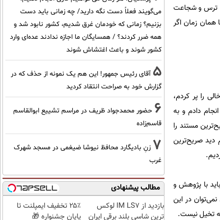
نگ، ترس و شجاعت
می‌گویند فعلاً دست نگه دارید/ چه زمانی باید دست
 همان زمان اگر
بزنیم؟ زمانی که خودمان غرق شدیم، کشور نابود شد و
همه ضرر کردند؟ / همسایگان ما اجازه ندادند عده‌ای وارد
کشور شوند و باعث اغتشاش شوند
5
آقای رئیس جمهور! این هم یک نمونه از حذف که در
گزارش خود به صراحت انتقاد کردید
لی را پر کردم،
6
نجام دادم و به
حضور محمدجواد ظریف در مراسم تشییع ابوالقاسم
قاسم‌زاده
ح‌ترین مستند را
هیم دید صریح‌ترین
7
زنِ بادیگارد محافظ نیوشا ضیغمی در مسجد شهرک
غرب
باید با پژوهش و
مطالب پیشنهادی
می‌توان در این
بازدید از IM LS7 لوکس
۲۵٪ تخفیف ایمپلنت تا
 به تخیل نیست.
ترین شاسی بلند برقی ایران
پایان جشنواره 🎁