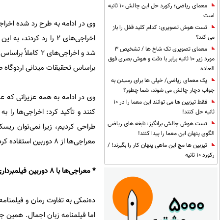
معمای ریاضی؛ رکورد حل این چالش 10 ثانیه
است
تست هوش تصویری: کدام کلید قفل را باز
می کند؟
معمای تصویری تک شاخ ها / تشخیص 3
مورد زیر 10 ثانیه برابر با دقت و هوش بصری فوق
براساس تحقیقات میدانی اردوگاه طراحی 
العاده
یک معمای ریاضی/ خیلی ها برای رسیدن به
جواب دچار چالش می شوند، شما چطور؟
وی در ادامه به همه عزیزانی که ع
فقط تیزبین ها می توانند این معما را در 10
ثانیه حل کنند!
تست هوش چالش برانگیز: نابغه های ریاضی
طراحی کردیم، زیرا نمی‌توان ریسک
الگوی پنهان این معما را پیدا کنند!
معراجی‌ها از 8 دوربین استفاده کردیم تا بتوانیم به ریتم درست برسیم و صحنه‌های درستی را خلق کنیم.
تیزبین ها مچ این ماهی پنهان کار را بگیرند! /
رکورد 10 ثانیه
* معراجی‌ها با 8 دوربین فیلمبرداری شد
ده‌نمکی به تفاوت رمان و فیلمنامه
اما فیلمنامه زبان اجمال. همین جا 