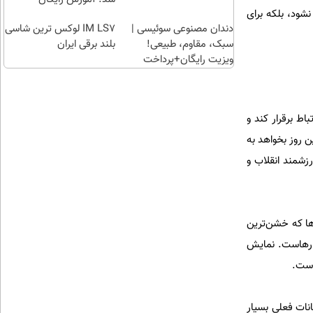
نشود، بلکه برای
دندان مصنوعی سوئیسی |
IM LS7 لوکس ترین شاسی
سبک، مقاوم، طبیعی!
بلند برقی ایران
ویزیت رایگان+پرداخت
اقساطی😍
ط برقرار کند و
تباط برقرار کرد، با بلیت 2 هزار تومانی اگر این روز بخواهد به
هیم ارزشمند انقلاب و
ی‌ها عملیات ایذایی کربلای 4 و شهادت غواص‌ها که خشن‌ترین
ارهاست. نمایش
ماست.
 امکانات فعلی بسیار