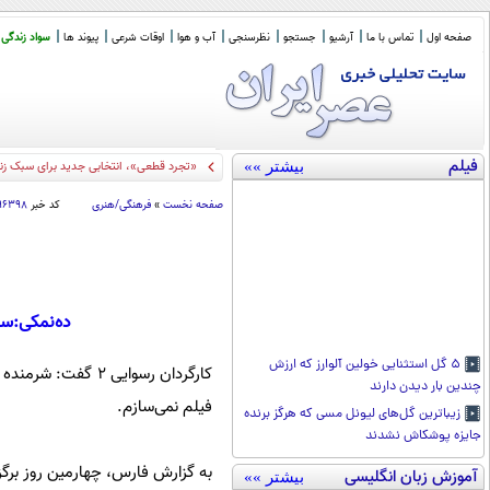
صفحه اول
تماس با ما
آرشیو
جستجو
نظرسنجی
آب و هوا
اوقات شرعی
پیوند ها
سواد زندگی
فیلم
بیشتر »»
«تجرد قطعی»، انتخابی جدید برای سبک زن
صفحه نخست
»
فرهنگی/هنری
کد خبر
۹۶۳۹۸
ده‌نمکی:سر
۵ گل استثنایی خولین آلوارز که ارزش
کارگردان رسوایی 
چندین بار دیدن دارند
فیلم نمی‌سازم.
زیباترین گل‌های لیونل مسی که هرگز برنده
جایزه پوشکاش نشدند
به گزارش فارس، چهارمین روز برگزا
آموزش زبان انگلیسی
بیشتر »»