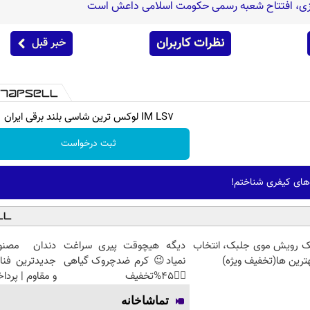
زی، افتتاح شعبه رسمی حکومت اسلامی داعش است
نظرات کاربران
خبر قبل
IM LS7 لوکس ترین شاسی بلند برقی ایران
ثبت درخواست
ده‌های کیفری شناختم!
ک رویش موی جلبک، انتخاب
دیگه هیچوقت پیری سراغت
دندان مصنو
ترین ها(تخفیف ویژه)
نمیاد😉 کرم ضدچروک گیاهی
جدیدترین فنا
👈🏻45%تخفیف
و مقاوم | پرد
تماشاخانه