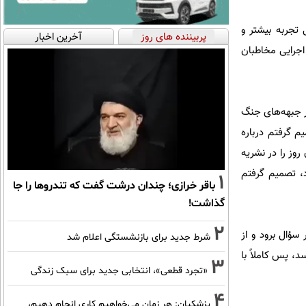
تجربه بیشتر و
پربیننده های روز
آخرین اخبار
اجرایی مخاطبان
ک گفت: زمانی که جنگ به اتمام رسید و پرونده جنگ بسته شد، من 6 ماه در جبهه‌های جنگ
م گرفتم درباره
روز را در نشریه
د، تصمیم گرفتم
1
باقر خرازی؛ چندان درشت گفت که تندروها را جا
گذاشت!
2
سؤال برود و از
شرط جدید برای بازنشستگی اعلام شد
، پس کاملاً با
3
«تجرد قطعی»، انتخابی جدید برای سبک زندگی
4
پزشکیان: هر زمان می‌خواهیم کاری انجام دهیم،