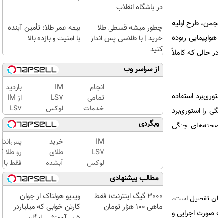
در باشگاه انقلاب
همین انجمن، طرح اولیه
چطور میشه قسطی طلا
بیمه عمر طلا: تأمین آینده
اجی‌های 2 را رد کردند، به این دلیل که تخیلی است، در حالی که دوستان اطلاع دقیقی نداشتند، در سال 64 هواپیمایی ربوده
خرید | با طلاسی پس انداز
با امنیت و بازده بالا
کنید
‌های 2 به واقعیت نزدیک نیست، در حالی که کاملاً
از سراسر وب
انجام
IM
بازدید
ری‌برد استفاده
تمامی
LS7
از IM
خدمات
لوکس
LS7
د سرصحنه رفتم و برای اخراجی‌های 2 صحنه‌های جنگی را استوری‌برد
خودرویی
ترین
لوکس
وبگردی
و صحنه‌های جنگی
در محل
شاسی
ترین
با یدک
بلند
شاسی
IM
خرید
پس‌اندا
دات کام
برقی
بلند
LS7
طلای
رو طلا ک
ایران
برقی
لوکس
آبشده
فقط با چ
ایران
ترین
حتی با
کلیک با
مطالب پیشنهادی
در
شاسی
۱۰۰هزارتومان
حداقل‌ت
باشگاه
بلند
مبلغ...
3000 گیگ اینترنت؛ فقط
ویدیو هولناک از جوان
زبان تفصیل است،
انقلاب
برقی
ماهی 100 هزار تومان
کارتن خوابی که میلیاردر
ه صورت اجرایی و
ایران
شد. آموزش رایگان