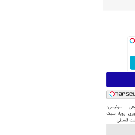
عی سوئیسی:
وری اروپا، سبک
اخت قسطی