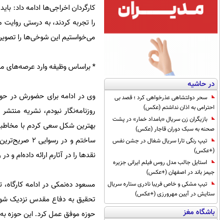
کارگردان اخراجی‌ها ادامه داد: ب
را تجربه کردند، به درستی روایت
می‌خواستیم این شوخی‌ها را تصویر 
* براساس وظیفه وارد عرصه‌های مخ
در حاشیه
وی در ادامه برای حضورش در حوز
سحر دولتشاهی عذرخواهی کرد ؛ قصد بی
احترامی به اذان نداشتم (عکس)
روزنامه‌نگار نبودم، نشریه منتشر
بازیگران زن سریال «بامداد خمار» در پشت
بهترین شکل سعی کردم با مخاطبم در
صحنه به سبک دوران قاجار (عکس)
ساختم و در رس
تیپ رنگی تارا سریال شغال در جشن نفس
(+عکس)
نقدها را در آثارم ارائه داده‌ام و در رسوایی 2 به این مهم می‌رسیم؛ برای اصلاح جامعه باید به معنو
استایل جالب مدل روس فیلم ایرانی جزیره
جیمز باند در اصفهان (+عکس)
مسعود ده‌نمکی در ادامه کارگاه، ت
تیپ مشکی و خاص فریبا نادری ستاره سریال
ستایش در آیین مهرورزی (+عکس)
تحقیق به دفاع مقدس نزدیک شوند،
باشگاه مغز
حوزه موفق عمل کرد. این حوزه به ر